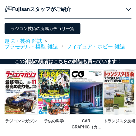
よびその分析のため
お問い合わせ対応、トラブル対
Fujisanスタッフがご紹介
SNS公式アカウン
処、オペレーター教育など応対品
7
トに登録された方
質向上のため
の個人情報
その他当社のプライバシーポリシ
ラジコン技術の所属カテゴリ一覧
ー等にて公表する利用目的達成の
ため
趣味・芸術 雑誌
>
※上記の利用目的のうちNo.1～5については保有個人デ
プラモデル・模型 雑誌
フィギュア・ホビー 雑誌
/
ータ（開示対象個人情報）の利用目的であり、下記4.の
開示等のご請求に対応させていただきます。
この雑誌の読者はこちらの雑誌も買っています！
なお、6、7については、パートナー（提携企業）様又は
各SNS運営会社様にご請求いただきますようお願い致し
ます。
３．個人情報の第三者提供について
当社は、取得した個人情報を適切に管理し､あらかじめ
本人の同意を得ることなく第三者に提供することはあり
ません。ただし、次の場合は除きます。
法令に基づく場合
人の生命､身体または財産の保護のために必要がある
ラジコンマガジン
子供の科学
CAR 
トランジスタ技術
場合であって、本人の同意を得ることが困難であると
GRAPHIC（カー
き。
グラフィック）