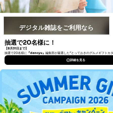
B.開示等の対応に際して、以下記載の項目のうち2項目
以上での本人確認を実施させていただきます。
商品を購入された個人のお客様：氏名、住所、電話番
号、顧客番号、メールアドレス
商品を購入された法人のお客様：氏名、会社名、部署
デジタル雑誌をご利用なら
名、会社住所、電話番号、顧客番号、メールアドレス
採用に応募された方：氏名、住所、所属学校（会社）
最新号〜バックナンバーまで7000冊以上の雑誌
（電子
名
書籍）が無料で読み放題！
お取引先様：会社名、部署名、氏名、住所
株主様：氏名、住所、（会社名）
タダ読みサービス
を楽しもう！
C.代理人様による開示等のご請求
DOWNLOAD FOR IOS
開示等のご請求をすることについて代理人に委任する場
合は、前項の書類に加えて、下記書類をご同封くださ
い。
DOWNLOAD FOR ANDROID
委任状
ご本人様が委任状に捺印し、捺印した印鑑の印鑑登
録証明書を添付してください。
ご利用方法はこちら
代理人様が親権者などの法定代理人の場合は、委任
状に代えて、ご本人様との関係がわかる戸籍謄本も
しくは抄本、または住民票をご提出いただくことも
可能です。
代理人本人であることを確認するための書類
総合案内