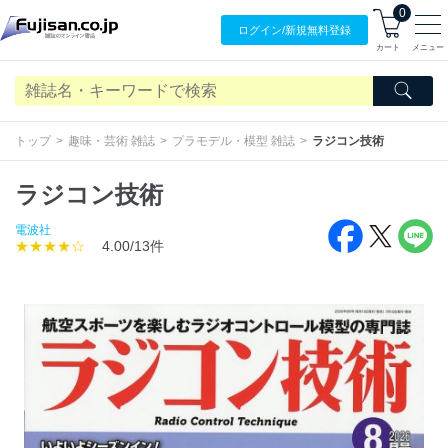
0
ログイン/
新規無料
登録
カート
メニュー
トップ
趣味・芸術 雑誌
プラモデル・模型 雑誌
ラジコン技術
ラジコン技術
電波社
★★★★☆
4.00/13件