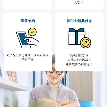
ゼント
個人情報は「マイページ」にログインしていただくこと
で、訂正、追加、変更を行っていただくことが出来ま
す。マイページをご利用いただけない方、その他の方に
つきましては、下記Aをご覧ください。 また、ご登録い
事前予約
割引や特典付き
ただいた個人情報のうち、市町村などの名称および郵便
番号、金融機関の名称あるいはクレジットカードの有効
期限など、商品のお届けやご請求を行う上で支障がある
情報に変更があった場合には、当社が登録情報を変更さ
せていただく場合があります。
A.開示等の求めの申し出先、提出していただく書面等
開示等の求めは、電話又は電子メールにて下記までお申
気になる本は
発売日前から事前
定期購読なら
し付けください。開示等の求めに際して提出していただ
予約可能
お得に本が読めて
く書面等については、その際にご案内いたします。
送料無料の雑誌も！
■電話による場合
TEL:0570-200-223
株式会社富士山マガジンサービス 個人情報問い合わせ
係
受付時間：10:00～17:00（土、日、祝、年末年始休業）
■電子メールによる場合
e-mail：
cs@fujisan.co.jp