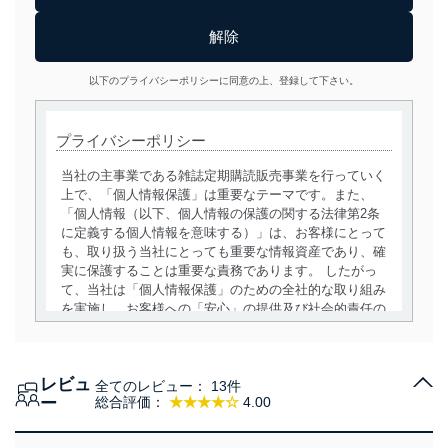
以下のプライバシーポリシーに同意の上、登録して下さい。
プライバシーポリシー
当社の主事業である雑誌定期購読販売事業を行っていく
上で、「個人情報保護」は重要なテーマです。また、
「個人情報（以下、個人情報の保護の関する法律第2条
に定義する個人情報を意味する）」は、お客様にとって
も、取り扱う当社にとっても重要な情報資産であり、確
実に保護することは重要な責務であります。 したがっ
て、当社は「個人情報保護」のための全社的な取り組み
を実施し、お客様への「安心」の提供及び社会的責任の
責務を果たすことを確実にいたします。
個人情報の取得・利用・提供について
レビュ
全てのレビュー：
13件
当社は、個人情報の取得・利用・提供に際して、その利
ー
総合評価：
★★★★☆
4.00
用目的を明確にし、本人の同意を得たうえで利用目的の
達成に必要な範囲内で適法かつ公正な手段によって取