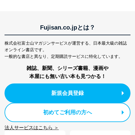
公衆衛生の向上または児童の健全な育成の推進のため
に特に必要がある場合であって、本人の同意を得るこ
とが困難である場合。
国の機関もしくは地方公共団体またはその委託を受け
た者が法令の定める事務を遂行することに対して協力
Fujisan.co.jpとは？
する必要がある場合であって、本人の同意を得ること
により当該事務の遂行に支障を及ぼすおそれがあると
き。
株式会社富士山マガジンサービスが運営する、
日本最大級の雑誌
上記２．の利用目的を実施するために守秘義務を結ん
オンライン書店です。
だ企業に、業務の一部として個人情報の取扱いを委
一般的な書店と異なり、
定期購読サービスに特化しています。
託・提供する場合、その業務に必要な範囲で委託・提
供先企業に個人情報を開示することがあります。
雑誌、新聞、シリーズ書籍、漫画や
委託・提供先企業は具体的には以下のような企業です
本屋にも無い古い本も見つかる！
が、これらに限りません。
委託先：カスタマーサポート支援会社 、クレジッ
トカード決済などの決済代行・料金回収会社、広
新規会員登録
告配信サービス会社
提供先：出版社、出版物発売元、卸売会社、販売
店など商品の供給者、梱包会社、配送会社、新聞
販売店などの梱包・配送・配達会社
初めてご利用の方へ
４．開示対象個人情報の「開示」「訂正」等の請求につ
法人サービスはこちら ＞
いて