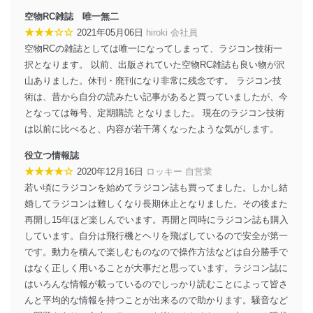
善し、常に最良の状態を維持します。
空物RC雑誌 唯一無二
苦情及び相談受付け窓口
★★★☆☆
2021年05月06日
hiroki 会社員
空物RCの雑誌としては唯一になってしまって、ラジコン技術一
貴殿の個人情報及び当社の個人情報保護マネジメントシ
択となります。 以前、出版されていた空物RC雑誌も良い物が沢
ステムに関するご相談及び苦情については以下までご連
絡ください。
山ありました。休刊・廃刊になり非常に残念です。 ラジコン技
適切、かつ迅速に対応させていただきます。
術は、昔から自分の読みたい記事があると買っていましたが、今
となっては毎号、定期購読 となりました。 現在のラジコン技術
株式会社富士山マガジンサービス 個人情報問い合わせ
は以前に比べると、内容が若干薄くなったような気がします。
係
TEL：0570-200-223
役立つ情報誌
FAX：03-5459-7073
★★★★☆
2020年12月16日
ロッキー 自営業
e-mail：
cs@fujisan.co.jp
若い頃にラジコンを始めてラジコン誌も買ってました。しかし結
改訂：2025年2月20日
婚してラジコンは難しくなり長期休止となりました。その後また
制定：2005年4月1日
再開し15年ほど楽しんでいます。再開と同時にラジコン誌も購入
株式会社富士山マガジンサービス
代表取締役会長 西野 伸一郎
しています。自分は飛行機とヘリを飛ばしているので安全が第一
です。動力を積んで楽しむものなので操作方法などは自分勝手で
個人情報の取扱いについて
はなく正しく用いることが大事だと思っています。ラジコン誌に
１．個人情報保護管理者
はいろんな情報が載っているのでしっかり読むことによって皆さ
んと平均的な情報を持つことが出来るので助かります。騒音など
当社は以下の個人情報保護管理者を設置し、個人情報保