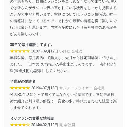
の問題もあり、自由にラジコンを楽しめなくなって来ている現状
護管理者の責任のもと、個人情報を取得・アクセス・利
では皆さんがラジコン界の置かれている状況をしっかり把握する
用・提供・管理いたします。
ことが大事だと思います。空物についてはラジコン技術誌が唯一
東京都渋谷区南平台町16-11
の情報誌になっているので、それから最新の情報を得て楽しんで
株式会社富士山マガジンサービス
行けば良いと思います。内容も多岐にわたり毎号興味のある記事
代表取締役会長 西野 伸一郎
があり楽しみです。
個人情報保護管理者: 経営管理グループディレクター 前
田 嘉也
38年間毎月購読してます。
★★★★☆
2020年09月12日
いけだ 会社員
２．利用目的
就職以降、毎月書店にて購入し、先月からは定期購読に切り返し
当社が取り扱う開示対象個人情報の利用目的は次のとお
ました。 日本のRC情報が入手出来楽しんでます。 海外RC情
りです。
報(製造技術)も記事にしてください。
No
個人情報の種類
利用目的
半世紀の愛読者
購入商品の配送のため
商品代金回収のため
★★★★★
2019年07月16日
サンデーフライヤー 会社員
ｅメール等による商品、サービ
私のRC生活にとって無くてはならない必読書です。常に最新技
ス、キャンペーン等の広告の案内
当社の定期購読サ
術の紹介と判り易い解説で、変化の多い時代に合わせた誌面で楽
のため
1
ービス等をご利用
しませてくれます。
個人が特定できない形で取得した
の方の個人情報
閲覧履歴や購買履歴等の情報を分
ＲＣファンの貴重な情報誌
析して、趣味・嗜好に
★★★★☆
応じた新商品・サービスに関する
2014年02月12日
鳳 会社員