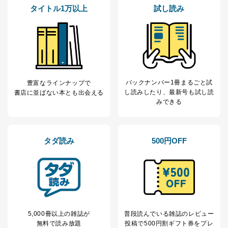
当社は、本人から、開示対象個人情報について利用目的
タイトル1万以上
試し読み
の通知を求められた場合には、遅滞なくこれに応じま
す。ただし、以下①～④のいずれかに該当する場合は、
利用目的の通知を行なうことはできません。そのとき
は、本人に遅滞無くその旨を通知するとともに、理由を
説明させていただきます。
①利用目的を本人に通知し、又は公表することによって
本人又は第三者の生命、身体、財産その他の権利利益を
バックナンバー1冊まるごと試
豊富なラインナップで
害するおそれがある場合
し読み
したり、最新号も試し読
書店に並ばない本とも出会える
②利用目的を本人に通知し、又は公表することによって
みできる
当該事業者の権利又は正当な利益を害するおそれがある
場合
③国の機関又は地方公共団体が法令の定める事務を遂行
することに対して協力する必要がある場合であって、利
タダ読み
500円OFF
用目的を本人に通知し、又は公表することによって当該
事務の遂行に支障を及ぼすおそれがあるとき
④開示対象個人情報の利用目的が明らかな場合
開示対象個人情報については、保有個人データの本人ま
たはその代理人からの利用目的の通知、開示、変更等
（内容の訂正、追加または削除）、利用停止等（「利用
5,000冊以上の雑誌が
普段読んでいる雑誌のレビュー
の停止または消去」「第三者への提供の停止」）の求め
無料で読み放題
投稿で
500円割ギフト券をプレ
に対応させていただいております。 当社顧客の皆様の