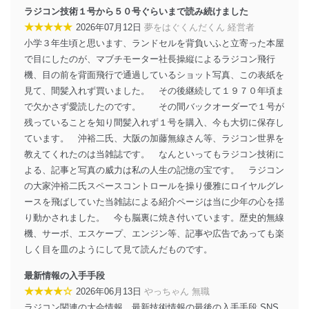
得・利用・提供を行います。また、当社が保有している
ラジコン技術１号から５０号ぐらいまで読み続けました
個人情報は、同意を得ずに目的外利用、第三者への提
★★★★★
2026年07月12日
夢をはぐくんだくん 経営者
供・開示は行いません。当社においてはこれらの取り組
小学３年生頃と思います、ランドセルを背負いふと立寄った本屋
みを確実にするため、従業者等の教育を徹底してまいり
ます。また、目的外利用を行わないために、適切な管理
で目にしたのが、マブチモーター社長操縦によるラジコン飛行
措置を講じます。
機、目の前を背面飛行で通過しているショット写真、この表紙を
見て、間髪入れず買いました。 その後継続して１９７０年頃ま
法令遵守
で欠かさず愛読したのです。 その間バックオーダーで１号が
当社は、個人情報に関連する法令、国が定める指針及び
残っていることを知り間髪入れず１号を購入、今も大切に保存し
その他の規範を遵守します。また、当社の管理の仕組み
ています。 沖裕二氏、大阪の加藤無線さん等、ラジコン世界を
に、これらの法令及びその他の規範を常に適合させま
教えてくれたのは当雑誌です。 なんといってもラジコン技術に
す。
よる、記事と写真の威力は私の人生の記憶の宝です。 ラジコン
の大家沖裕二氏スペースコントロールを操り優雅にロイヤルグレ
個人情報の安全管理措置
ースを飛ばしていた当雑誌による紹介ページは当に少年の心を揺
当社は、個人情報の正確性及び安全性を確保するため
り動かされました。 今も脳裏に焼き付いています。歴史的無線
に、下記セキュリティ対策をはじめとする安全対策を実
機、サーボ、エスケープ、エンジン等、記事や広告であっても楽
施し、個人情報の漏えい、滅失またはき損の防止及び是
しく目を皿のようにして見て読んだものです。
正に努めます。
アクセス制御
最新情報の入手手段
個人データを取り扱うことのできる機器及び当該
★★★★☆
2026年06月13日
やっちゃん 無職
機器を取り扱う従業者を明確化し、 個人データへ
ラジコン関連の大会情報、最新技術情報の最後の入手手段 SNS