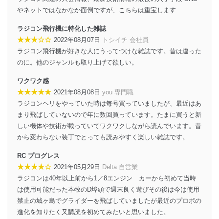
の不要なアクセスを防止しています。
やネットではなかなか面倒ですが、こちらは重宝します
アクセス者の識別と認証
機器に標準装備されているユーザー制御機能（ユ
ラジコン飛行機に特化した雑誌
ーザーアカウント制御）により、個人情報データ
★★★☆☆
2022年08月07日
トシイチ 会社員
ベース等を取り扱う情報システムを使用する従業
ラジコン飛行機が好きな人にうってつけな雑誌です。昔は違った
者を識別・認証しています。
のに。他のジャンルも取り上げて欲しい。
外部からの不正アクセス等の防止
ワクワク感
個人データを取り扱う機器等のオペレーティング
★★★★★
2021年08月08日
you 専門職
システムを最新の状態に保持しています。
個人データを取り扱う機器等にセキュリティ対策
ラジコンヘリをやっていた時は毎号買っていましたが、最近はあ
ソフトウェア等を導入し、自動更新 機能等の活用
まり飛ばしていないので年に数回買っています。たまに買うと新
により、これを最新状態としています。
しい機体や技術が載っていてワクワクしながら読んでいます。昔
から変わらない装丁でとっても読みやすく楽しい雑誌です。
情報システムの使用に伴う漏洩等の防止
メール等により個人データの含まれるファイルを
RC プログレス
送信する場合に、当該ファイルへのパスワードを
★★★★☆
設定しています。
2021年05月29日
Delta 自営業
ラジコンは40年以上前から1／8エンジン カーから初めて当時
個人情報保護マネジメントシステムの継続的改善
は使用可能だった本牧のD埠頭で週末良く遊びその後は今は使用
禁止の城ヶ島でグライダーを飛ばしていましたが最近のプロポの
当社は、内部監査及びマネジメントレビューの機会を通
進化を知りたく又購読を初めてみたいと思いました。
じて、個人情報保護マネジメントシステムを継続的に改