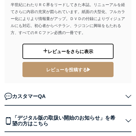
広告のため
半世紀にわたりＲＣ界をリードしてきた本誌。リニューアルを経
当社にお問合わせ
お問い合わせ対応、トラブル対
てさらに内容の充実が図られています。紙面の大型化、フルカラ
2
いただいた方の個
処、オペレーター教育など応対品
ー化によりより情報量がアップ。ＤＶＤの付録によりヴィジュア
人情報
質向上のため
ルにも対応。初心者からベテラン、ラジコンに興味をもたれる
カスタマーQ＆Aサイトの投稿内容
方、すべてのＲＣファン必携の一冊です。
の確認のため
ｅメール等によるカスタマーQ＆A
当社カスタマーQ＆
サイトのサービス内容のご案内の
3
Aサービス利用者
ため
レビューをさらに表示
ｅメール等による商品、サービ
ス、キャンペーン等の広告に関す
るご案内のため
レビューを投稿する
採用応募者の方の
4
採用選考、ご連絡のため
個人情報
当社の従業者の個
人事、総務などの雇用管理等のた
5
人情報
め
カスタマーQA
パートナー（提携
購入商品配送のため
企業）からの委託
提携企業及びお客様がご購入され
により当社の
た商品の発売元企業からのｅメー
6
定期購読サービス
ル等による商品、
「デジタル版の取扱い開始のお知らせ」を希
等をご利用の方の
サービス、キャンペーン等の広告
望の方はこちら
個人情報
に関するご案内のため
当社のサービス利用状況の把握お