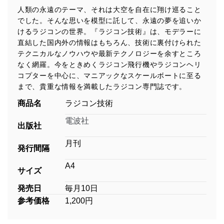
人類の永遠のテーマ、それは大空を自在に翔け巡ること
でした。そんな思いを模型に託して、永遠の夢を追いか
けるラジコンの世界。『ラジコン技術』は、モデラーに
直結した国内外の情報はもちろん、技術に裏付けられた
テクニカルなノウハウや最新テクノロジーを余すところ
なく網羅。今をときめくラジコン飛行機やラジコンヘリ
コプターを中心に、マニアックなスケールボートに至る
まで、貴重な情報を満載したラジコン専門誌です。
商品名
ラジコン技術
電波社
出版社
月刊
発行間隔
A4
サイズ
発売日
毎月10日
参考価格
1,200円