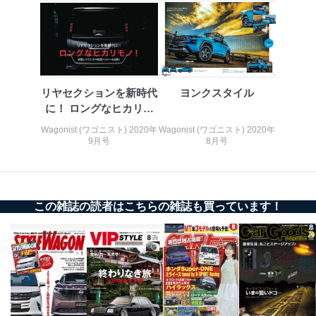
１．個人情報保護管理者
当社は以下の個人情報保護管理者を設置し、個人情報保
護管理者の責任のもと、個人情報を取得・アクセス・利
用・提供・管理いたします。
東京都渋谷区南平台町16-11
リヤセクションを新時代
ヨンクスタイル
株式会社富士山マガジンサービス
に！ ロングなヒカリモ
代表取締役会長 西野 伸一郎
ノ！
個人情報保護管理者: 経営管理グループディレクター 前
Wagonist (ワゴニスト) 2020年
Wagonist (ワゴニスト) 2020年
田 嘉也
9月号
8月号
２．利用目的
当社が取り扱う開示対象個人情報の利用目的は次のとお
りです。
この雑誌の読者はこちらの雑誌も買っています！
No
個人情報の種類
利用目的
購入商品の配送のため
商品代金回収のため
ｅメール等による商品、サービ
ス、キャンペーン等の広告の案内
当社の定期購読サ
のため
1
ービス等をご利用
個人が特定できない形で取得した
の方の個人情報