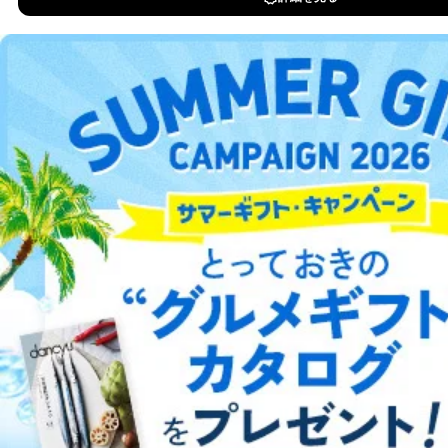
DOWNLOAD FOR IOS
（内容の訂正、追加または削除）、利用停止等（「利用
の停止または消去」「第三者への提供の停止」）の求め
に対応させていただいております。 当社顧客の皆様の
DOWNLOAD FOR ANDROID
個人情報は「マイページ」にログインしていただくこと
で、訂正、追加、変更を行っていただくことが出来ま
す。マイページをご利用いただけない方、その他の方に
ご利用方法はこちら
つきましては、下記Aをご覧ください。 また、ご登録い
ただいた個人情報のうち、市町村などの名称および郵便
番号、金融機関の名称あるいはクレジットカードの有効
期限など、商品のお届けやご請求を行う上で支障がある
情報に変更があった場合には、当社が登録情報を変更さ
総合案内
せていただく場合があります。
アフィリエイト
採用情報
A.開示等の求めの申し出先、提出していただく書面等
開示等の求めは、電話又は電子メールにて下記までお申
し付けください。開示等の求めに際して提出していただ
プレスリリース
お問い合わせ
く書面等については、その際にご案内いたします。
■電話による場合
利用規約
プライバシーポリシー
特定商取引法に基づく表示
会社案内
出版社の皆様へ
投資家の皆様へ
サイトマップ
TEL:0570-200-223
株式会社富士山マガジンサービス 個人情報問い合わせ
係
受付時間：10:00～17:00（土、日、祝、年末年始休業）