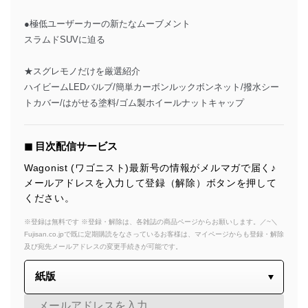
●極低ユーザーカーの新たなムーブメント
スラムドSUVに迫る
★スグレモノだけを厳選紹介
ハイビームLEDバルブ/簡単カーボンルックボンネット/撥水シー
トカバー/はがせる塗料/ゴム製ホイールナットキャップ
◼︎ 目次配信サービス
Wagonist (ワゴニスト)最新号の情報がメルマガで届く♪
メールアドレスを入力して登録（解除）ボタンを押して
ください。
※登録は無料です ※登録・解除は、各雑誌の商品ページからお願いします。／~＼
Fujisan.co.jpで既に定期購読をなさっているお客様は、マイページからも登録・解除
及び宛先メールアドレスの変更手続きが可能です。