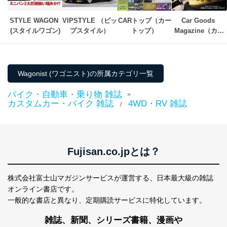
閲覧履歴や購買履歴等の情報を分
析して、趣味・嗜好に
STYLE WAGON 
VIPSTYLE （ビッ
CARトップ（カー
Car Goods 
応じた新商品・サービスに関する
(スタイルワゴン)
プスタイル）
トップ）
Magazine（カー
広告のため
グッズマガジン）
当社にお問合わせ
お問い合わせ対応、トラブル対
2
いただいた方の個
処、オペレーター教育など応対品
人情報
質向上のため
カスタマーQ＆Aサイトの投稿内容
Wagonist (ワゴニスト)の所属カテゴリ一覧
の確認のため
ｅメール等によるカスタマーQ＆A
バイク・自動車・乗り物 雑誌
>
当社カスタマーQ＆
サイトのサービス内容のご案内の
カスタムカー・バイク 雑誌
4WD・RV 雑誌
/
3
Aサービス利用者
ため
ｅメール等による商品、サービ
ス、キャンペーン等の広告に関す
るご案内のため
採用応募者の方の
Fujisan.co.jpとは？
4
採用選考、ご連絡のため
個人情報
当社の従業者の個
人事、総務などの雇用管理等のた
5
株式会社富士山マガジンサービスが運営する、
日本最大級の雑誌
人情報
め
オンライン書店です。
パートナー（提携
購入商品配送のため
企業）からの委託
提携企業及びお客様がご購入され
一般的な書店と異なり、
定期購読サービスに特化しています。
により当社の
た商品の発売元企業からのｅメー
6
定期購読サービス
ル等による商品、
雑誌、新聞、シリーズ書籍、漫画や