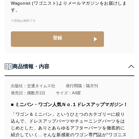
当社は、個人情報の取得・利用・提供に際して、その利
Wagonist (ワゴニスト)よりメールマガジンをお届けしま
用目的を明確にし、本人の同意を得たうえで利用目的の
す。
達成に必要な範囲内で適法かつ公正な手段によって取
得・利用・提供を行います。また、当社が保有している
※登録は無料です
個人情報は、同意を得ずに目的外利用、第三者への提
供・開示は行いません。当社においてはこれらの取り組
みを確実にするため、従業者等の教育を徹底してまいり
登録
ます。また、目的外利用を行わないために、適切な管理
措置を講じます。
法令遵守
商品情報・内容
当社は、個人情報に関連する法令、国が定める指針及び
その他の規範を遵守します。また、当社の管理の仕組み
に、これらの法令及びその他の規範を常に適合させま
出版社：
交通タイムス社
発行間隔：隔月刊
す。
発売日：偶数月1日
サイズ：A4変
個人情報の安全管理措置
■ ミニバン・ワゴン人気Ｎｏ.１ドレスアップマガジン！
当社は、個人情報の正確性及び安全性を確保するため
「ワゴン＆ミニバン」というひとつのカテゴリーに絞り
に、下記セキュリティ対策をはじめとする安全対策を実
込んで、ドレスアップパーツやチューニングパーツをは
施し、個人情報の漏えい、滅失またはき損の防止及び是
じめとした、ありとあらゆるアフターパーツを徹底的に
正に努めます。
紹介していく…そんな新感覚のワゴン専門誌が“ワゴニス
アクセス制御