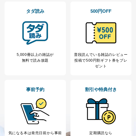
人の生命､身体または財産の保護のために必要がある
場合であって、本人の同意を得ることが困難であると
タダ読み
500円OFF
き。
公衆衛生の向上または児童の健全な育成の推進のため
に特に必要がある場合であって、本人の同意を得るこ
とが困難である場合。
国の機関もしくは地方公共団体またはその委託を受け
た者が法令の定める事務を遂行することに対して協力
する必要がある場合であって、本人の同意を得ること
により当該事務の遂行に支障を及ぼすおそれがあると
5,000冊以上の雑誌が
普段読んでいる雑誌のレビュー
き。
無料で読み放題
投稿で
500円割ギフト券をプレ
上記２．の利用目的を実施するために守秘義務を結ん
ゼント
だ企業に、業務の一部として個人情報の取扱いを委
託・提供する場合、その業務に必要な範囲で委託・提
供先企業に個人情報を開示することがあります。
委託・提供先企業は具体的には以下のような企業です
事前予約
割引や特典付き
が、これらに限りません。
委託先：カスタマーサポート支援会社 、クレジッ
トカード決済などの決済代行・料金回収会社、広
告配信サービス会社
提供先：出版社、出版物発売元、卸売会社、販売
店など商品の供給者、梱包会社、配送会社、新聞
販売店などの梱包・配送・配達会社
気になる本は
発売日前から事前
定期購読なら