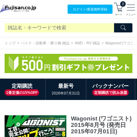
0
ログイン/
新規無料
登録
カート
メニュー
トップ
バイク・自動車・乗り物 雑誌
4WD・RV 雑誌
Wagonist (ワゴニ
定期購読
最新号
バックナンバー
1冊定価の15%OFF
定期購読で読み放題
2026年07月31日
Wagonist (ワゴニスト)
2015年8月号 (発売日
2015年07月01日)