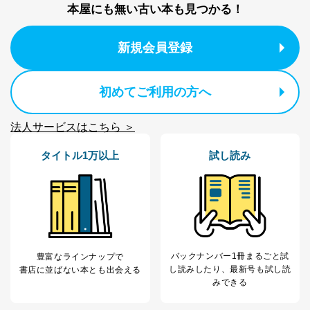
等をご利用の方の
サービス、キャンペーン等の広告
本屋にも無い古い本も見つかる！
個人情報
に関するご案内のため
当社のサービス利用状況の把握お
よびその分析のため
新規会員登録
お問い合わせ対応、トラブル対
SNS公式アカウン
処、オペレーター教育など応対品
7
トに登録された方
質向上のため
の個人情報
初めてご利用の方へ
その他当社のプライバシーポリシ
ー等にて公表する利用目的達成の
ため
法人サービスはこちら ＞
※上記の利用目的のうちNo.1～5については保有個人デ
ータ（開示対象個人情報）の利用目的であり、下記4.の
タイトル1万以上
試し読み
開示等のご請求に対応させていただきます。
なお、6、7については、パートナー（提携企業）様又は
各SNS運営会社様にご請求いただきますようお願い致し
ます。
３．個人情報の第三者提供について
当社は、取得した個人情報を適切に管理し､あらかじめ
バックナンバー1冊まるごと試
豊富なラインナップで
本人の同意を得ることなく第三者に提供することはあり
し読み
したり、最新号も試し読
書店に並ばない本とも出会える
ません。ただし、次の場合は除きます。
みできる
法令に基づく場合