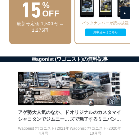
15
%
当社は、内部監査及びマネジメントレビューの機会を通
OFF
じて、個人情報保護マネジメントシステムを継続的に改
善し、常に最良の状態を維持します。
バックナンバーが読み放題
最新号定価 1,500円 →
苦情及び相談受付け窓口
1,275円
お申込みはこちら
貴殿の個人情報及び当社の個人情報保護マネジメントシ
ステムに関するご相談及び苦情については以下までご連
絡ください。
適切、かつ迅速に対応させていただきます。
Wagonist (ワゴニスト)の無料記事
株式会社富士山マガジンサービス 個人情報問い合わせ
係
TEL：0570-200-223
FAX：03-5459-7073
e-mail：
cs@fujisan.co.jp
改訂：2025年2月20日
制定：2005年4月1日
アゲ勢大人気のなか、ド
オリジナルのカスタマイ
株式会社富士山マガジンサービス
シャコタンでジムニーを
ズで魅了するミニバンユ
代表取締役会長 西野 伸一郎
料理！
ーザー達
Wagonist (ワゴニスト) 2021年
Wagonist (ワゴニスト) 2020年
個人情報の取扱いについて
4月号
10月号