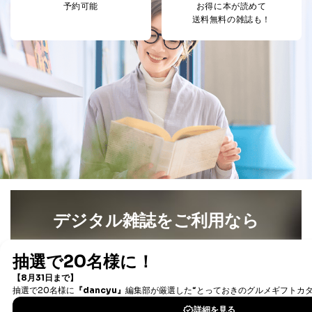
予約可能
お得に本が読めて
４．開示対象個人情報の「開示」「訂正」等の請求につ
送料無料の雑誌も！
いて
当社は、本人から、開示対象個人情報について利用目的
の通知を求められた場合には、遅滞なくこれに応じま
す。ただし、以下①～④のいずれかに該当する場合は、
利用目的の通知を行なうことはできません。そのとき
は、本人に遅滞無くその旨を通知するとともに、理由を
説明させていただきます。
①利用目的を本人に通知し、又は公表することによって
本人又は第三者の生命、身体、財産その他の権利利益を
害するおそれがある場合
②利用目的を本人に通知し、又は公表することによって
当該事業者の権利又は正当な利益を害するおそれがある
場合
③国の機関又は地方公共団体が法令の定める事務を遂行
デジタル雑誌をご利用なら
することに対して協力する必要がある場合であって、利
用目的を本人に通知し、又は公表することによって当該
最新号〜バックナンバーまで7000冊以上の雑誌
（電子
事務の遂行に支障を及ぼすおそれがあるとき
書籍）が無料で読み放題！
④開示対象個人情報の利用目的が明らかな場合
タダ読みサービス
を楽しもう！
開示対象個人情報については、保有個人データの本人ま
たはその代理人からの利用目的の通知、開示、変更等