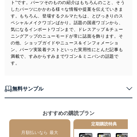
ト”です。パーツそのものの紹介はもちろんのこと、そう
個人データを取り扱うことのできる機器及び当該
したパーツにかかわる様々な情報や提案を伝えていきま
機器を取り扱う従業者を明確化し、 個人データへ
す。もちろん、登場するクルマたちは、とびっきりのス
の不要なアクセスを防止しています。
ペシャルメイクワゴンばかり。話題の国産ワゴンから、
アクセス者の識別と認証
気になるインポートワゴンまで、ドレスアップ＆チュー
機器に標準装備されているユーザー制御機能（ユ
ニングアップのニューモードが常に誌面を飾ります。そ
ーザーアカウント制御）により、個人情報データ
の他、ショップガイドやニュース＆インフォメーショ
ベース等を取り扱う情報システムを使用する従業
ン、パーツ実装着テストといった実用性にとんだ記事も
者を識別・認証しています。
満載で、すみからすみまでワゴン＆ミニバンの話題で
外部からの不正アクセス等の防止
す。
個人データを取り扱う機器等のオペレーティング
システムを最新の状態に保持しています。
個人データを取り扱う機器等にセキュリティ対策
ソフトウェア等を導入し、自動更新 機能等の活用
無料サンプル
により、これを最新状態としています。
情報システムの使用に伴う漏洩等の防止
メール等により個人データの含まれるファイルを
おすすめの購読プラン
送信する場合に、当該ファイルへのパスワードを
設定しています。
定期購読特典
個人情報保護マネジメントシステムの継続的改善
月額払いなら 最大