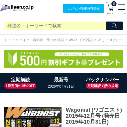
0
ログイン/
新規無料
登録
カート
メニュー
トップ
バイク・自動車・乗り物 雑誌
4WD・RV 雑誌
Wagonist (ワゴニ
定期購読
最新号
バックナンバー
1冊定価の15%OFF
定期購読で読み放題
2026年07月31日
Wagonist (ワゴニスト)
2015年12月号 (発売日
2015年10月31日)