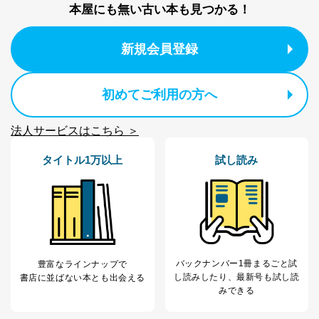
等をご利用の方の
サービス、キャンペーン等の広告
本屋にも無い古い本も見つかる！
個人情報
に関するご案内のため
当社のサービス利用状況の把握お
よびその分析のため
新規会員登録
お問い合わせ対応、トラブル対
SNS公式アカウン
処、オペレーター教育など応対品
7
トに登録された方
質向上のため
の個人情報
初めてご利用の方へ
その他当社のプライバシーポリシ
ー等にて公表する利用目的達成の
ため
法人サービスはこちら ＞
※上記の利用目的のうちNo.1～5については保有個人デ
ータ（開示対象個人情報）の利用目的であり、下記4.の
タイトル1万以上
試し読み
開示等のご請求に対応させていただきます。
なお、6、7については、パートナー（提携企業）様又は
各SNS運営会社様にご請求いただきますようお願い致し
ます。
３．個人情報の第三者提供について
当社は、取得した個人情報を適切に管理し､あらかじめ
バックナンバー1冊まるごと試
豊富なラインナップで
本人の同意を得ることなく第三者に提供することはあり
し読み
したり、最新号も試し読
書店に並ばない本とも出会える
ません。ただし、次の場合は除きます。
みできる
法令に基づく場合