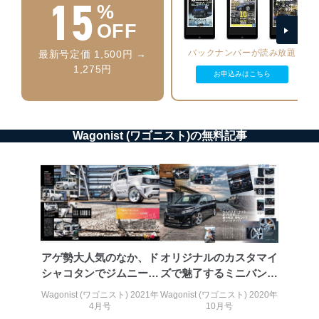
15
%
当社は、内部監査及びマネジメントレビューの機会を通
OFF
じて、個人情報保護マネジメントシステムを継続的に改
善し、常に最良の状態を維持します。
バックナンバーが読み放題
最新号定価 1,500円 →
苦情及び相談受付け窓口
1,275円
お申込みはこちら
貴殿の個人情報及び当社の個人情報保護マネジメントシ
ステムに関するご相談及び苦情については以下までご連
絡ください。
適切、かつ迅速に対応させていただきます。
Wagonist (ワゴニスト)の無料記事
株式会社富士山マガジンサービス 個人情報問い合わせ
係
TEL：0570-200-223
FAX：03-5459-7073
e-mail：
cs@fujisan.co.jp
改訂：2025年2月20日
制定：2005年4月1日
アゲ勢大人気のなか、ド
オリジナルのカスタマイ
株式会社富士山マガジンサービス
シャコタンでジムニーを
ズで魅了するミニバンユ
代表取締役会長 西野 伸一郎
料理！
ーザー達
Wagonist (ワゴニスト) 2021年
Wagonist (ワゴニスト) 2020年
個人情報の取扱いについて
4月号
10月号