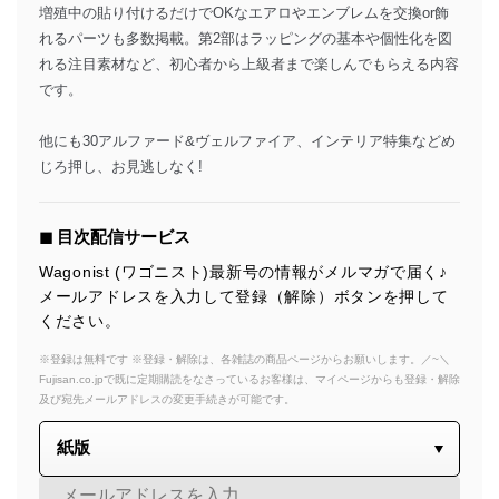
増殖中の貼り付けるだけでOKなエアロやエンブレムを交換or飾
れるパーツも多数掲載。第2部はラッピングの基本や個性化を図
れる注目素材など、初心者から上級者まで楽しんでもらえる内容
です。
他にも30アルファード&ヴェルファイア、インテリア特集などめ
じろ押し、お見逃しなく!
◼︎ 目次配信サービス
Wagonist (ワゴニスト)最新号の情報がメルマガで届く♪
メールアドレスを入力して登録（解除）ボタンを押して
ください。
※登録は無料です ※登録・解除は、各雑誌の商品ページからお願いします。／~＼
Fujisan.co.jpで既に定期購読をなさっているお客様は、マイページからも登録・解除
及び宛先メールアドレスの変更手続きが可能です。