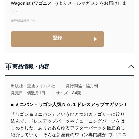
当社は、個人情報の取得・利用・提供に際して、その利
Wagonist (ワゴニスト)よりメールマガジンをお届けしま
用目的を明確にし、本人の同意を得たうえで利用目的の
す。
達成に必要な範囲内で適法かつ公正な手段によって取
得・利用・提供を行います。また、当社が保有している
※登録は無料です
個人情報は、同意を得ずに目的外利用、第三者への提
供・開示は行いません。当社においてはこれらの取り組
みを確実にするため、従業者等の教育を徹底してまいり
登録
ます。また、目的外利用を行わないために、適切な管理
措置を講じます。
法令遵守
商品情報・内容
当社は、個人情報に関連する法令、国が定める指針及び
その他の規範を遵守します。また、当社の管理の仕組み
に、これらの法令及びその他の規範を常に適合させま
出版社：
交通タイムス社
発行間隔：隔月刊
す。
発売日：偶数月1日
サイズ：A4変
個人情報の安全管理措置
■ ミニバン・ワゴン人気Ｎｏ.１ドレスアップマガジン！
当社は、個人情報の正確性及び安全性を確保するため
「ワゴン＆ミニバン」というひとつのカテゴリーに絞り
に、下記セキュリティ対策をはじめとする安全対策を実
込んで、ドレスアップパーツやチューニングパーツをは
施し、個人情報の漏えい、滅失またはき損の防止及び是
じめとした、ありとあらゆるアフターパーツを徹底的に
正に努めます。
紹介していく…そんな新感覚のワゴン専門誌が“ワゴニス
アクセス制御