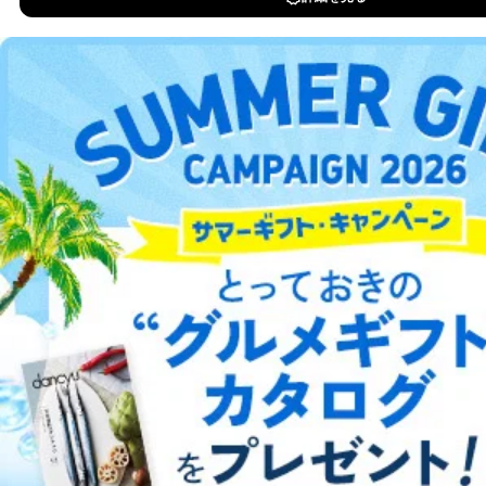
DOWNLOAD FOR IOS
（内容の訂正、追加または削除）、利用停止等（「利用
の停止または消去」「第三者への提供の停止」）の求め
に対応させていただいております。 当社顧客の皆様の
DOWNLOAD FOR ANDROID
個人情報は「マイページ」にログインしていただくこと
で、訂正、追加、変更を行っていただくことが出来ま
す。マイページをご利用いただけない方、その他の方に
ご利用方法はこちら
つきましては、下記Aをご覧ください。 また、ご登録い
ただいた個人情報のうち、市町村などの名称および郵便
番号、金融機関の名称あるいはクレジットカードの有効
期限など、商品のお届けやご請求を行う上で支障がある
情報に変更があった場合には、当社が登録情報を変更さ
総合案内
せていただく場合があります。
アフィリエイト
採用情報
A.開示等の求めの申し出先、提出していただく書面等
開示等の求めは、電話又は電子メールにて下記までお申
し付けください。開示等の求めに際して提出していただ
プレスリリース
お問い合わせ
く書面等については、その際にご案内いたします。
■電話による場合
利用規約
プライバシーポリシー
特定商取引法に基づく表示
会社案内
出版社の皆様へ
投資家の皆様へ
サイトマップ
TEL:0570-200-223
株式会社富士山マガジンサービス 個人情報問い合わせ
係
受付時間：10:00～17:00（土、日、祝、年末年始休業）