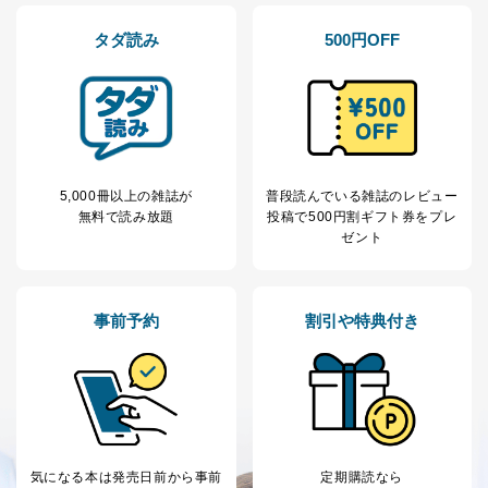
人の生命､身体または財産の保護のために必要がある
場合であって、本人の同意を得ることが困難であると
タダ読み
500円OFF
き。
公衆衛生の向上または児童の健全な育成の推進のため
に特に必要がある場合であって、本人の同意を得るこ
とが困難である場合。
国の機関もしくは地方公共団体またはその委託を受け
た者が法令の定める事務を遂行することに対して協力
する必要がある場合であって、本人の同意を得ること
により当該事務の遂行に支障を及ぼすおそれがあると
5,000冊以上の雑誌が
普段読んでいる雑誌のレビュー
き。
無料で読み放題
投稿で
500円割ギフト券をプレ
上記２．の利用目的を実施するために守秘義務を結ん
ゼント
だ企業に、業務の一部として個人情報の取扱いを委
託・提供する場合、その業務に必要な範囲で委託・提
供先企業に個人情報を開示することがあります。
委託・提供先企業は具体的には以下のような企業です
事前予約
割引や特典付き
が、これらに限りません。
委託先：カスタマーサポート支援会社 、クレジッ
トカード決済などの決済代行・料金回収会社、広
告配信サービス会社
提供先：出版社、出版物発売元、卸売会社、販売
店など商品の供給者、梱包会社、配送会社、新聞
販売店などの梱包・配送・配達会社
気になる本は
発売日前から事前
定期購読なら