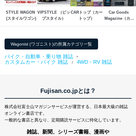
閲覧履歴や購買履歴等の情報を分
析して、趣味・嗜好に
STYLE WAGON 
VIPSTYLE （ビッ
CARトップ（カー
Car Goods 
応じた新商品・サービスに関する
(スタイルワゴン)
プスタイル）
トップ）
Magazine（カー
広告のため
グッズマガジン）
当社にお問合わせ
お問い合わせ対応、トラブル対
2
いただいた方の個
処、オペレーター教育など応対品
人情報
質向上のため
カスタマーQ＆Aサイトの投稿内容
Wagonist (ワゴニスト)の所属カテゴリ一覧
の確認のため
ｅメール等によるカスタマーQ＆A
バイク・自動車・乗り物 雑誌
>
当社カスタマーQ＆
サイトのサービス内容のご案内の
カスタムカー・バイク 雑誌
4WD・RV 雑誌
/
3
Aサービス利用者
ため
ｅメール等による商品、サービ
ス、キャンペーン等の広告に関す
るご案内のため
採用応募者の方の
Fujisan.co.jpとは？
4
採用選考、ご連絡のため
個人情報
当社の従業者の個
人事、総務などの雇用管理等のた
5
株式会社富士山マガジンサービスが運営する、
日本最大級の雑誌
人情報
め
オンライン書店です。
パートナー（提携
購入商品配送のため
企業）からの委託
提携企業及びお客様がご購入され
一般的な書店と異なり、
定期購読サービスに特化しています。
により当社の
た商品の発売元企業からのｅメー
6
定期購読サービス
ル等による商品、
雑誌、新聞、シリーズ書籍、漫画や