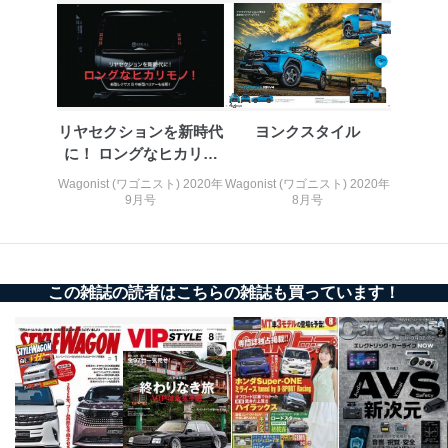
１．個人情報保護管理者
当社は以下の個人情報保護管理者を設置し、個人情報保
護管理者の責任のもと、個人情報を取得・アクセス・利
用・提供・管理いたします。
東京都渋谷区南平台町16-11
リヤセクションを新時代
ヨンクスタイル
株式会社富士山マガジンサービス
に！ ロングなヒカリモ
代表取締役会長 西野 伸一郎
ノ！
個人情報保護管理者: 経営管理グループディレクター 前
Wagonist (ワゴニスト) 2020年
Wagonist (ワゴニスト) 2020年
田 嘉也
9月号
8月号
２．利用目的
当社が取り扱う開示対象個人情報の利用目的は次のとお
りです。
この雑誌の読者はこちらの雑誌も買っています！
No
個人情報の種類
利用目的
購入商品の配送のため
商品代金回収のため
ｅメール等による商品、サービ
ス、キャンペーン等の広告の案内
当社の定期購読サ
のため
1
ービス等をご利用
個人が特定できない形で取得した
の方の個人情報