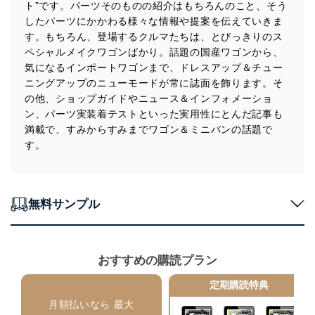
ト”です。パーツそのものの紹介はもちろんのこと、そう
個人データを取り扱うことのできる機器及び当該
したパーツにかかわる様々な情報や提案を伝えていきま
機器を取り扱う従業者を明確化し、 個人データへ
す。もちろん、登場するクルマたちは、とびっきりのス
の不要なアクセスを防止しています。
ペシャルメイクワゴンばかり。話題の国産ワゴンから、
アクセス者の識別と認証
気になるインポートワゴンまで、ドレスアップ＆チュー
機器に標準装備されているユーザー制御機能（ユ
ニングアップのニューモードが常に誌面を飾ります。そ
ーザーアカウント制御）により、個人情報データ
の他、ショップガイドやニュース＆インフォメーショ
ベース等を取り扱う情報システムを使用する従業
ン、パーツ実装着テストといった実用性にとんだ記事も
者を識別・認証しています。
満載で、すみからすみまでワゴン＆ミニバンの話題で
外部からの不正アクセス等の防止
す。
個人データを取り扱う機器等のオペレーティング
システムを最新の状態に保持しています。
個人データを取り扱う機器等にセキュリティ対策
ソフトウェア等を導入し、自動更新 機能等の活用
無料サンプル
により、これを最新状態としています。
情報システムの使用に伴う漏洩等の防止
メール等により個人データの含まれるファイルを
おすすめの購読プラン
送信する場合に、当該ファイルへのパスワードを
設定しています。
定期購読特典
個人情報保護マネジメントシステムの継続的改善
月額払いなら 最大