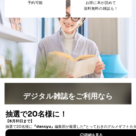
予約可能
お得に本が読めて
４．開示対象個人情報の「開示」「訂正」等の請求につ
送料無料の雑誌も！
いて
当社は、本人から、開示対象個人情報について利用目的
の通知を求められた場合には、遅滞なくこれに応じま
す。ただし、以下①～④のいずれかに該当する場合は、
利用目的の通知を行なうことはできません。そのとき
は、本人に遅滞無くその旨を通知するとともに、理由を
説明させていただきます。
①利用目的を本人に通知し、又は公表することによって
本人又は第三者の生命、身体、財産その他の権利利益を
害するおそれがある場合
②利用目的を本人に通知し、又は公表することによって
当該事業者の権利又は正当な利益を害するおそれがある
場合
③国の機関又は地方公共団体が法令の定める事務を遂行
デジタル雑誌をご利用なら
することに対して協力する必要がある場合であって、利
用目的を本人に通知し、又は公表することによって当該
最新号〜バックナンバーまで7000冊以上の雑誌
（電子
事務の遂行に支障を及ぼすおそれがあるとき
書籍）が無料で読み放題！
④開示対象個人情報の利用目的が明らかな場合
タダ読みサービス
を楽しもう！
開示対象個人情報については、保有個人データの本人ま
たはその代理人からの利用目的の通知、開示、変更等