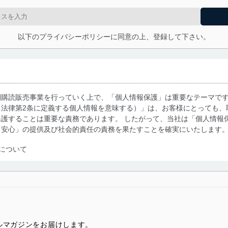
以下のプライバシーポリシーに同意の上、登録して下さい。
期購読販売事業を行っていく上で、「個人情報保護」は重要なテーマで
る法律第2条に定義する個人情報を意味する）」は、お客様にとっても、
護することは重要な責務であります。 したがって、当社は「個人情報
「安心」の提供及び社会的責任の責務を果たすことを確実にいたします
について
利用・提供に際して、その利用目的を明確にし、本人の同意を得たうえ
によって取得・利用・提供を行います。また、当社が保有している個人
示は行いません。当社においてはこれらの取り組みを確実にするため、
用を行わないために、適切な管理措置を講じます。
ルマガジンをお届けします。