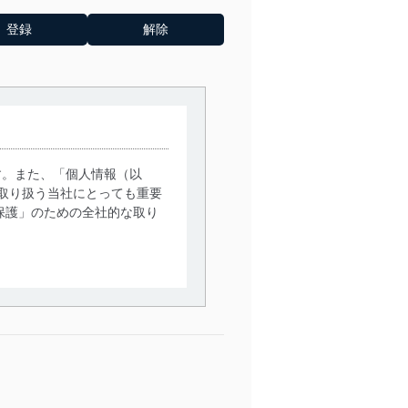
す。また、「個人情報（以
取り扱う当社にとっても重要
保護」のための全社的な取り
。
で利用目的の達成に必要な範
情報は、同意を得ずに目的外
従業者等の教育を徹底してま