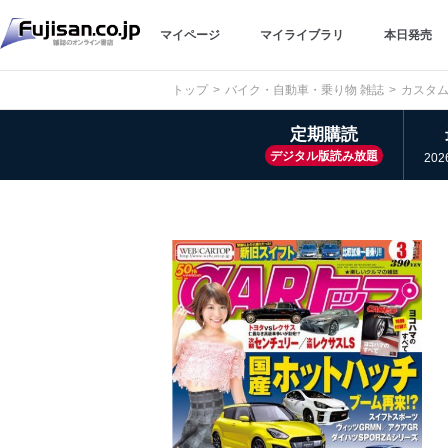
マイページ
マイライブラリ
本日発売
トップ
バイク・自動車・乗り物 雑誌
カスタム
定期購読
デジタル版読み放題
20