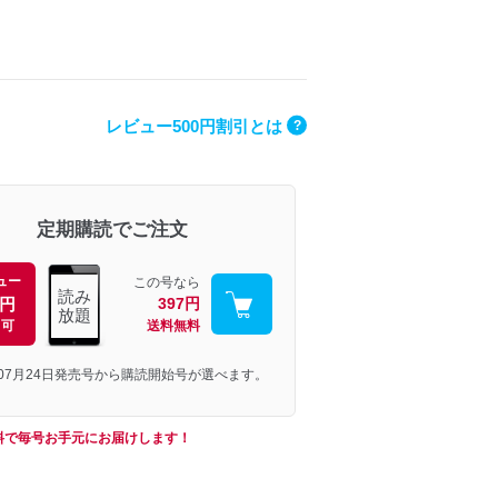
レビュー500円割引とは
?
定期購読でご注文
ュー
この号なら
読み
0円
397円
放題
引可
送料無料
年07月24日発売号から購読開始号が選べます。
料で毎号お手元にお届けします！