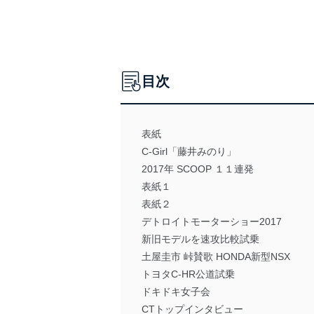
目次
表紙
C-Girl「藤井みのり」
2017年 SCOOP １１連発
表紙１
表紙２
デトロイトモーターショー2017
新旧モデルを速攻比較試乗
土屋圭市 峠賛歌 HONDA新型NSX
トヨタC-HR公道試乗
ドキドキ女子会
CTトップインタビュー