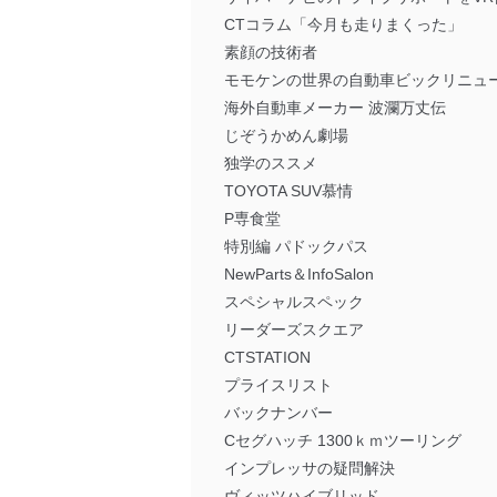
CTコラム「今月も走りまくった」
素顔の技術者
モモケンの世界の自動車ビックリニュ
海外自動車メーカー 波瀾万丈伝
じぞうかめん劇場
独学のススメ
TOYOTA SUV慕情
P専食堂
特別編 パドックパス
NewParts＆InfoSalon
スペシャルスペック
リーダーズスクエア
CTSTATION
プライスリスト
バックナンバー
Cセグハッチ 1300ｋｍツーリング
インプレッサの疑問解決
ヴィッツハイブリッド