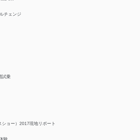
デルチェンジ
開試乗
」
ショー）2017現地リポート
体験