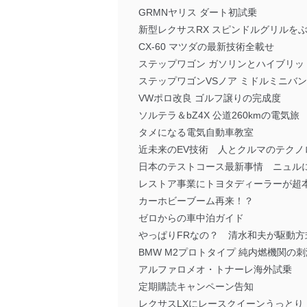
GRMNヤリス ダート初試乗
新型レクサスRX スピンドルグリルを
CX-60 マツダの最新技術全載せ
ステップワゴン ガソリンとハイブリッ
ステップワゴンVSノア ミドルミニバ
VWポロ改良 ゴルフ譲りの完成度
ソルテラ＆bZ4X 公道260kmの電気旅
タメになる電気自動車教室
近未来のEV技術 人とクルマのテクノ
日本のテストコース最新事情 ニュル
レストア事業にトヨタディーラーが超
カーホビーブーム再来！？
ゼロからの車中泊ガイド
やっぱりFRなの？ 清水和夫が駆動方
BMW M2プロトタイプ 純内燃機関の刺
アルファロメオ・トナーレ海外試乗
定期購読キャンペーン告知
レクサスLXにレースクイーンうっとり