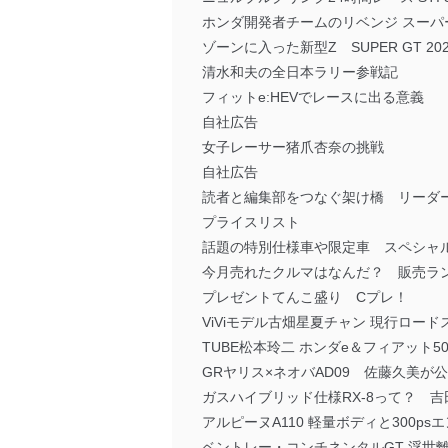
ホンダ開発者チームのリベンジ スーパ
ゾーンに入った新型Z SUPER GT 202
清水和夫の全日本ラリー参戦記
フィットe:HEVでレースに出る意義
自社広告
女子レーサー猪爪杏奈の挑戦
自社広告
読者と編集部をつなぐ架け橋 リーダ
プライスリスト
話題の特別仕様車や限定車 スペシャ
今月売れたクルマはなんだ？ 販売ラ
プレゼントてんこ盛り Cプレ！
ViViモデル古畑星夏チャン 現行ロー
TUBE松本玲二 ホンダe＆フィアット5
GRヤリス×ネオバAD09 佐藤久美が
ガスハイブリッド仕様RX-8って？ 
アルピーヌA110 軽量ボディと300p
ベントレー・コンチネンタルGT 浮世