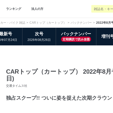
ランキング
法人の方
カー・バイク 雑誌
CARトップ（カートップ）
バックナンバー
2022年8月
最新号
次号
バックナンバー
増刊
定期購読で読み放題
26年07月24日
2026年08月26日
CARトップ（カートップ） 2022年8月号 
日)
交通タイムス社
独占スクープ!! ついに姿を捉えた次期クラウン