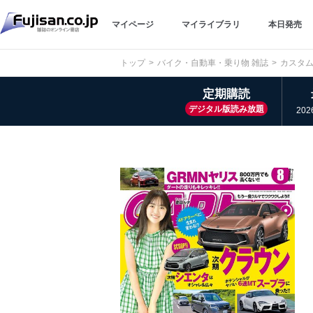
マイページ
マイライブラリ
本日発売
トップ
バイク・自動車・乗り物 雑誌
カスタム
定期購読
デジタル版読み放題
20