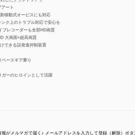
プアート
最新移動式オービスにも対応
ワンランク上のトラブル対応で安心を
ドライブレコーダーも全部HD画質
10BHD 大画面×超高画質
付けできる誤発進抑制装置
スペースギア乗り
リガーのヒロインとして活躍
情報がメルマガで届く♪ メールアドレスを入力して登録（解除）ボ