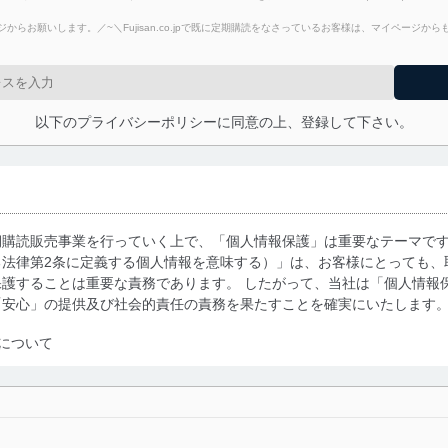
からお願いします。／~＼Fujisan.co.jpで既に定期購読をなさっているお客様は、マイページ
以下のプライバシーポリシーに同意の上、登録して下さい。
期購読販売事業を行っていく上で、「個人情報保護」は重要なテーマで
る法律第2条に定義する個人情報を意味する）」は、お客様にとっても、
護することは重要な責務であります。 したがって、当社は「個人情報
「安心」の提供及び社会的責任の責務を果たすことを確実にいたします
について
利用・提供に際して、その利用目的を明確にし、本人の同意を得たうえ
によって取得・利用・提供を行います。また、当社が保有している個人
示は行いません。当社においてはこれらの取り組みを確実にするため、
用を行わないために、適切な管理措置を講じます。