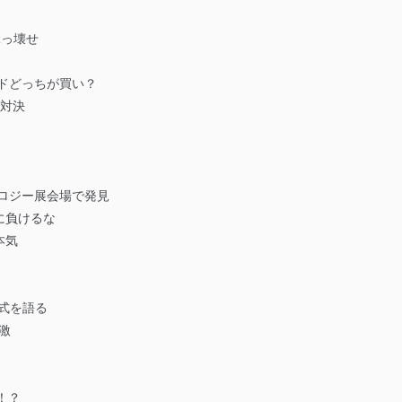
ぶっ壊せ
ドどっちが買い？
ン対決
ロジー展会場で発見
に負けるな
本気
式を語る
激
！？