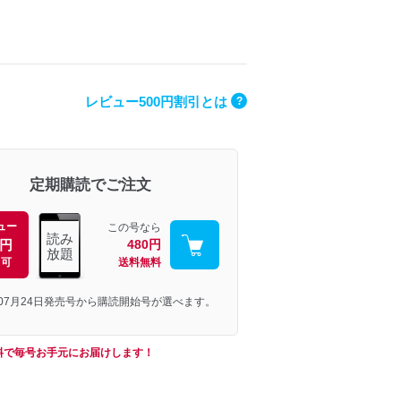
レビュー500円割引とは
?
定期購読でご注文
ュー
この号なら
読み
0円
480円
放題
引可
送料無料
年07月24日発売号から購読開始号が選べます。
料で毎号お手元にお届けします！