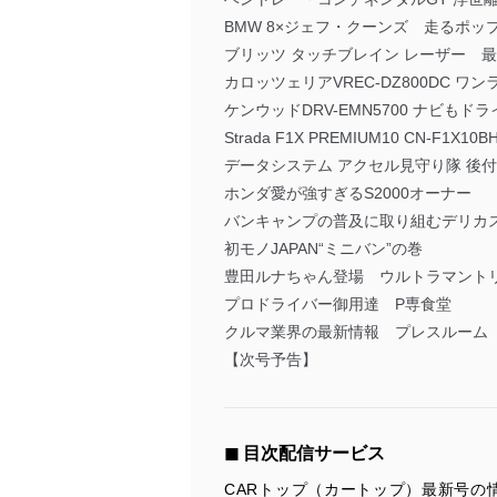
BMW 8×ジェフ・クーンズ 走るポッ
ブリッツ タッチブレイン レーザー 
カロッツェリアVREC-DZ800DC 
ケンウッドDRV-EMN5700 ナビも
Strada F1X PREMIUM10 CN-F1X
データシステム アクセル見守り隊 後
ホンダ愛が強すぎるS2000オーナー
バンキャンプの普及に取り組むデリカ
初モノJAPAN“ミニバン”の巻
豊田ルナちゃん登場 ウルトラマント
プロドライバー御用達 P専食堂
クルマ業界の最新情報 プレスルーム
【次号予告】
◼︎ 目次配信サービス
CARトップ（カートップ）最新号の