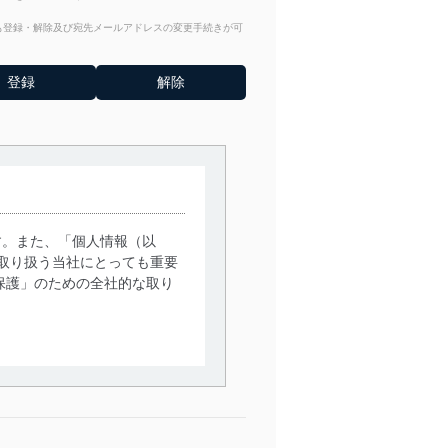
からも登録・解除及び宛先メールアドレスの変更手続きが可
す。また、「個人情報（以
取り扱う当社にとっても重要
保護」のための全社的な取り
。
で利用目的の達成に必要な範
情報は、同意を得ずに目的外
従業者等の教育を徹底してま