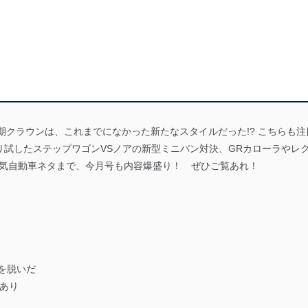
た次期クラウンは、これまでになかった新たなスタイルだった!? こちらも
試したステップワゴンVSノアの新型ミニバン対決、GRカローラやレ
電気自動車ネタまで、今月号も内容爆盛り！ ぜひご覧あれ！
を脱いだ
あり