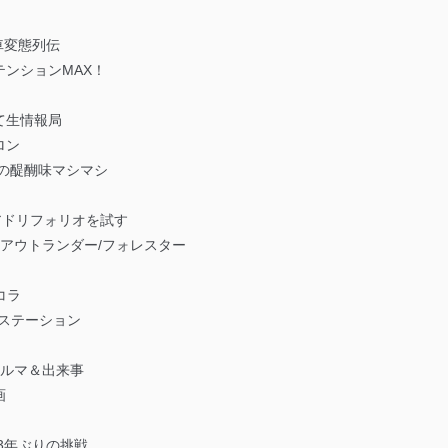
る
車変態列伝
ンションMAX！
て生情報局
ロン
ルの醍醐味マシマシ
アドリフォリオを試す
/アウトランダー/フォレスター
コラ
ステーション
クルマ＆出来事
画
 3年ぶりの挑戦