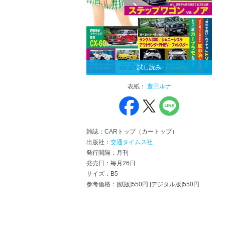
試し読み
表紙：
豊田ルナ
雑誌：CARトップ（カートップ）
出版社：
交通タイムス社
発行間隔：月刊
発売日：毎月26日
サイズ：B5
参考価格：[紙版]550円 [デジタル版]550円