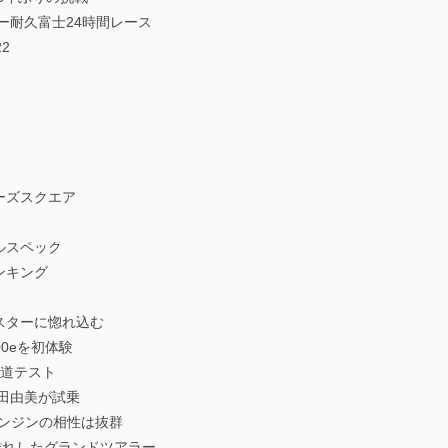
ー耐久富士24時間レース
2
ーズスクエア
ルスペック
ンキング
ドスターに惚れ込む
00eを初体験
公道テスト
吉田由美が試乗
sエンジンの相性は抜群
離れしたグランドツアラー