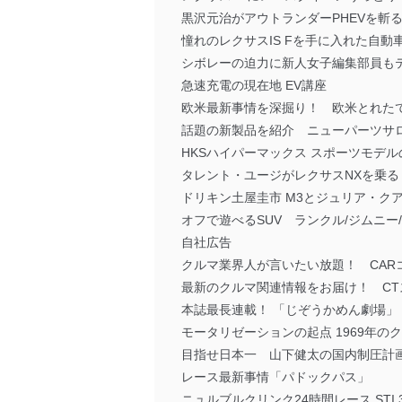
黒沢元治がアウトランダーPHEVを斬
憧れのレクサスIS Fを手に入れた自動
シボレーの迫力に新人女子編集部員もテ
急速充電の現在地 EV講座
欧米最新事情を深掘り！ 欧米とれた
話題の新製品を紹介 ニューパーツサ
HKSハイパーマックス スポーツモデ
タレント・ユージがレクサスNXを乗る
ドリキン土屋圭市 M3とジュリア・ク
オフで遊べるSUV ランクル/ジムニー
自社広告
クルマ業界人が言いたい放題！ CAR
最新のクルマ関連情報をお届け！ CT
本誌最長連載！ 「じぞうかめん劇場」
モータリゼーションの起点 1969年の
目指せ日本一 山下健太の国内制圧計
レース最新事情「パドックパス」
ニュルブルクリンク24時間レース STI