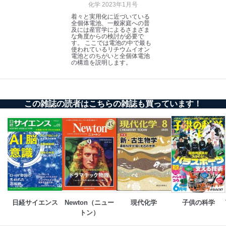
化学 2023年1月号
着々と実用化に近づいている
全個体電池、一般家庭への普
及には産官学によるさまざま
な角度からの検討が必要で
す。 ここでは電池の中で最も
使われているリチウムイオン
電池とのちがいと全個体電池
の構造を説明します。
この雑誌の読者はこちらの雑誌も買っています！
日経サイエンス
Newton（ニュー
現代化学
子供の科学
トン）