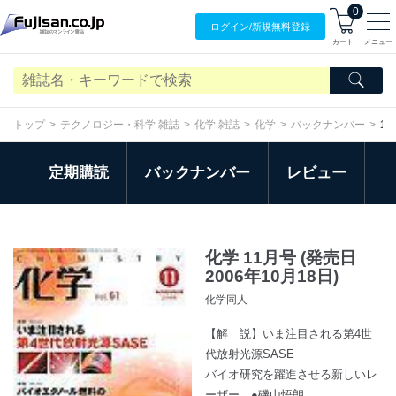
0
ログイン/
新規無料
登録
カート
メニュー
トップ
テクノロジー・科学 雑誌
化学 雑誌
化学
バックナンバー
1
定期購読
バックナンバー
レビュー
化学 11月号 (発売日
2006年10月18日)
化学同人
【解 説】いま注目される第4世
代放射光源SASE
バイオ研究を躍進させる新しいレ
ーザー ●磯山悟朗