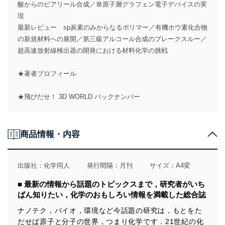
酸からのビアリール合成／単原子層グラフェン電子デバイスの実
現
最新レビュー sp炭素のみからなるポリマー／有機ホウ素化合物
の新規材料への展開／第三級アルコール合成のブレークスルー／
超高速放射線検出器の開発における材料化学の挑戦
★著者プロフィール
★飛びだせ！ 3D WORLD バックナンバー
商品情報・内容
出版社：
化学同人
発行間隔：月刊
サイズ：A4変
■ 最新の情報から話題のトピックスまで，研究者がいち
ばん知りたい，化学のおもしろい情報を満載した総合誌
ナノテク，バイオ，環境など今話題の研究は，もとをた
だせば原子と分子の世界，つまり化学です．21世紀の化