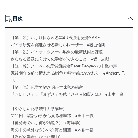
目次
【解 説】いま注目される第4世代放射光源SASE
バイオ研究を躍進させる新しいレーザー ●磯山悟朗
【解 説】バイオエタノール燃料の最新技術と課題
さらなる普及に向けて化学者ができること ●坂 志朗
【短 報】ノーベル化学賞受賞者Peter Debyeへの非難の声
死後40年を経て問われる戦争と科学者のかかわり ●Anthony T.
Tu
【解 説】化学で解き明かす味覚の秘密
「おいしさ」，「まずさ」を感じさせる物質とは? ●山本 隆
【やさしい化学統計力学講座】
第11回 統計力学から見る相転移 ●田中一義
【他分野でいま何が話題？】（海洋学）
海の中の意外なタンパク質と細菌 ●木暮一啓
【私が化学者になった理由】