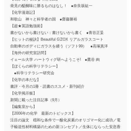
発見の醍醐味に勝るものはなし！ ●奈良坂紘一
【化学漫遊記】
和歌山 神々と科学者の国 ●齋藤勝裕
【超★英語勉強術】
書かないから書けない：書けないから書く ●青谷正妥
【ヒットの秘訣】Beautiful G'ZOX リアルガラスコート
自動車のボディにガラスを纏う（ソフト99） ●高塚真洋
【海外の研究室訪問】
イェール大学 ハートウィグ研へようこそ! ●鷹谷 絢
【ぼくらの科学リテラシー】
●科学リテラシー研究会
【化学の本だな】
書評・今月の1冊・読書のススメ・新刊紹介
【化学掲示板】
新聞に載った注目記事（9月）
【編集室から】
【2006年の化学 最新のトピックス】
注目の論文 穏和な条件で一酸化炭素のオリゴマー化に成功／電
子輸送性材料構築のための新コンセプト／生体にならった安息香