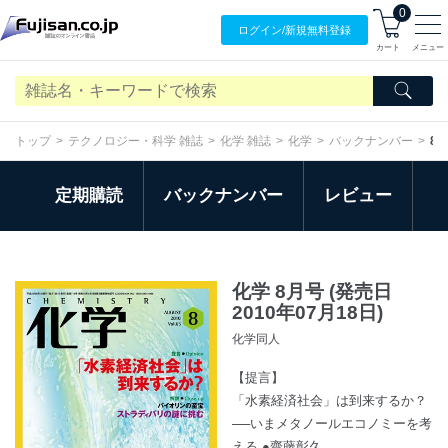
0
ログイン/
新規無料
登録
カート
メニュー
トップ
テクノロジー・科学 雑誌
化学 雑誌
化学
バックナンバー
8
定期購読
バックナンバー
レビュー
化学 8月号 (発売日
2010年07月18日)
化学同人
【提言】
「水素経済社会」は到来するか？
──いまメタノールエコノミーを考
える ●齋藤彰久