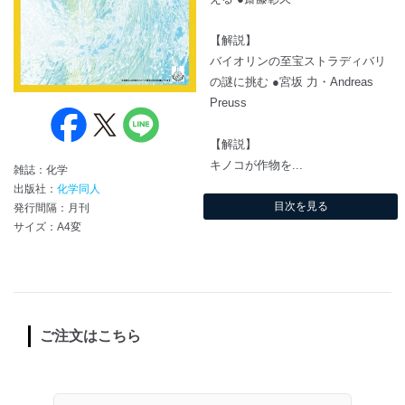
【解説】
バイオリンの至宝ストラディバリ
の謎に挑む ●宮坂 力・Andreas
Preuss
【解説】
キノコが作物を...
雑誌：化学
出版社：
化学同人
目次を見る
発行間隔：月刊
サイズ：A4変
ご注文はこちら