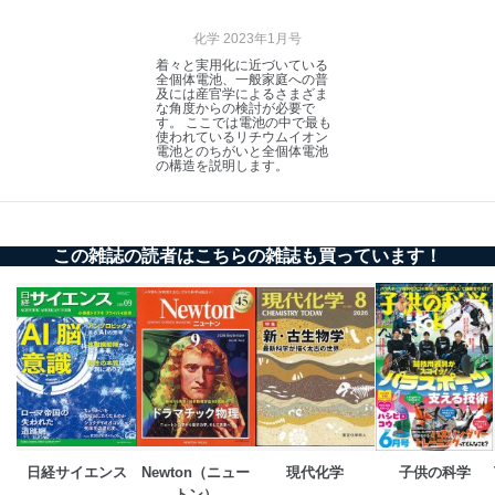
化学 2023年1月号
着々と実用化に近づいている
全個体電池、一般家庭への普
及には産官学によるさまざま
な角度からの検討が必要で
す。 ここでは電池の中で最も
使われているリチウムイオン
電池とのちがいと全個体電池
の構造を説明します。
この雑誌の読者はこちらの雑誌も買っています！
日経サイエンス
Newton（ニュー
現代化学
子供の科学
トン）