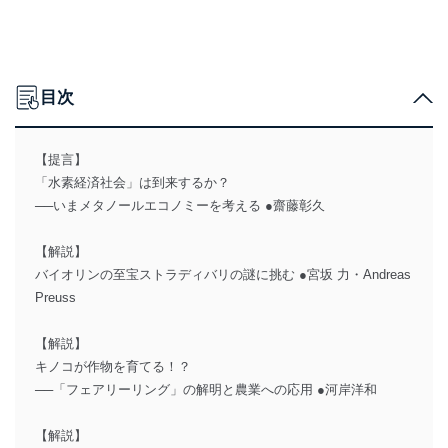
目次
【提言】
「水素経済社会」は到来するか？
──いまメタノールエコノミーを考える ●齋藤彰久
【解説】
バイオリンの至宝ストラディバリの謎に挑む ●宮坂 力・Andreas
Preuss
【解説】
キノコが作物を育てる！？
──「フェアリーリング」の解明と農業への応用 ●河岸洋和
【解説】