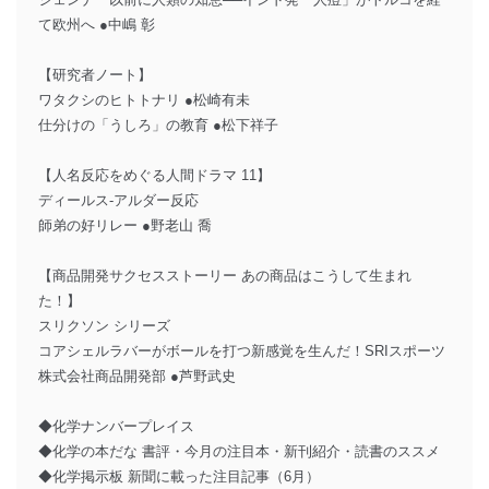
て欧州へ ●中嶋 彰
【研究者ノート】
ワタクシのヒトトナリ ●松崎有未
仕分けの「うしろ」の教育 ●松下祥子
【人名反応をめぐる人間ドラマ 11】
ディールス-アルダー反応
師弟の好リレー ●野老山 喬
【商品開発サクセスストーリー あの商品はこうして生まれ
た！】
スリクソン シリーズ
コアシェルラバーがボールを打つ新感覚を生んだ！SRIスポーツ
株式会社商品開発部 ●芦野武史
◆化学ナンバープレイス
◆化学の本だな 書評・今月の注目本・新刊紹介・読書のススメ
◆化学掲示板 新聞に載った注目記事（6月）