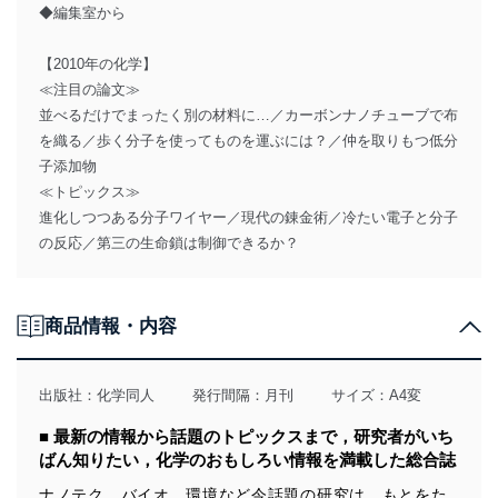
◆編集室から
【2010年の化学】
≪注目の論文≫
並べるだけでまったく別の材料に…／カーボンナノチューブで布
を織る／歩く分子を使ってものを運ぶには？／仲を取りもつ低分
子添加物
≪トピックス≫
進化しつつある分子ワイヤー／現代の錬金術／冷たい電子と分子
の反応／第三の生命鎖は制御できるか？
商品情報・内容
出版社：
化学同人
発行間隔：月刊
サイズ：A4変
■ 最新の情報から話題のトピックスまで，研究者がいち
ばん知りたい，化学のおもしろい情報を満載した総合誌
ナノテク，バイオ，環境など今話題の研究は，もとをた