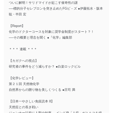
ついに解明！サリドマイドが起こす催奇性の謎
──標的分子セレブロンを突き止めたFGビ－ズ ●伊藤拓水・阪本
聡・半田 宏
【Report】
化学のドクターコースを対象に奨学金制度がスタート？！
──その概要と理念を聞く ●『化学』編集部
＊＊＊ 連載 ＊＊＊
【カガクへの視点】
研究者の事件をどう減らすか？ ●白楽ロックビル
【化学レビュー】
第２１回 天然物化学
自然界からの贈り物を美しくつくる ●庄司 満
【日本一やさしい免疫読本 8】
天然痘との長き戦い
ジェンナー以前に人類の知恵──インド発「人痘」がトルコを経