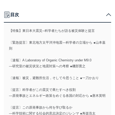
目次
【特集】東日本大震災─科学者たちが語る被災体験と提言
〔緊急提言〕東北地方太平洋沖地震―科学者の立場から ●山本嘉
則
〔速報〕A Laboratory of Organic Chemistry under M9.0
―研究室の被災状況と地震対策への考察 ●磯部寛之
〔速報〕被災，避難所生活，そして今思うこと ●一刀かおり
〔提言〕科学者がこの震災で果たすべき役割
―原発事故とエネルギー政策をめぐる各国の対応から ●唐木英明
〔提言〕この原発事故から何を学び取るか
―科学技術に関する社会的意志決定のジレンマ ●寿楽浩太