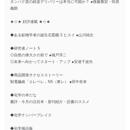
タンパク質の経皮デリバリーは本当に可能か？ ●後藤雅宏・田原
義朗
★☆★ 好評連載 ★☆★
◆ある鉱物学者の誕生石図鑑 5 ヒスイ ●山川純次
◆研究者ノート 5
◎自然の偉大さの前で ●城戸淳二
◎未来へ向かってスタート・アップ ●安達千波矢
◆商品開発サクセスストーリー
制電繊維「エレペレ」NS（東レ） ●田中良幸
◆化学の本だな
書評・今月の注目本・新刊紹介・読書のススメ
◆化学ナンバープレイス
◆化学掲示板