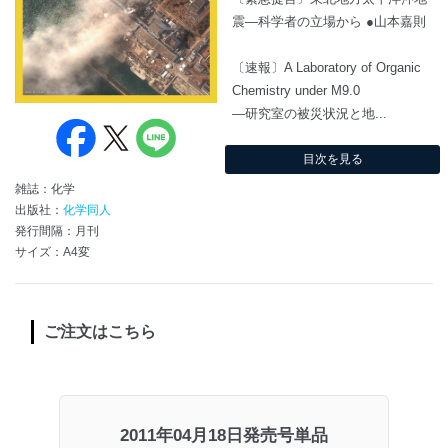
震―科学者の立場から ●山本嘉則
〔速報〕A Laboratory of Organic
Chemistry under M9.0
―研究室の被災状況と地...
目次を見る
雑誌：化学
出版社：
化学同人
発行間隔：月刊
サイズ：A4変
ご注文はこちら
2011年04月18日発売号単品