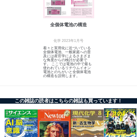
全個体電池の構造
化学 2023年1月号
着々と実用化に近づいている
全個体電池、一般家庭への普
及には産官学によるさまざま
な角度からの検討が必要で
す。 ここでは電池の中で最も
使われているリチウムイオン
電池とのちがいと全個体電池
の構造を説明します。
この雑誌の読者はこちらの雑誌も買っています！