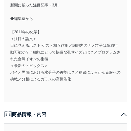
新聞に載った注目記事（3月）
◆編集室から
【2011年の化学】
＜注目の論文＞
目に見えるホスト-ゲスト相互作用／細胞内のナノ粒子は単独行
動可能か？／細胞にとって快適な孔サイズとは？／プログラムさ
れた金属イオンの集積
＜最新のトピックス＞
バイオ界面における水分子の役割は？／糖鎖によるがん克服への
挑戦／分相によるガラスの高機能化
商品情報・内容