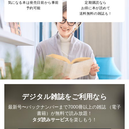
気になる本は
発売日前から事前
定期購読なら
予約可能
お得に本が読めて
送料無料の雑誌も！
デジタル雑誌をご利用なら
最新号〜バックナンバーまで7000冊以上の雑誌
（電子
書籍）が無料で読み放題！
タダ読みサービス
を楽しもう！