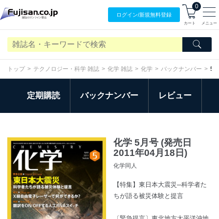
0
ログイン/
新規無料
登録
カート
メニュー
トップ
テクノロジー・科学 雑誌
化学 雑誌
化学
バックナンバー
5
定期購読
バックナンバー
レビュー
化学 5月号 (発売日
2011年04月18日)
化学同人
【特集】東日本大震災─科学者た
ちが語る被災体験と提言
〔緊急提言〕東北地方太平洋沖地