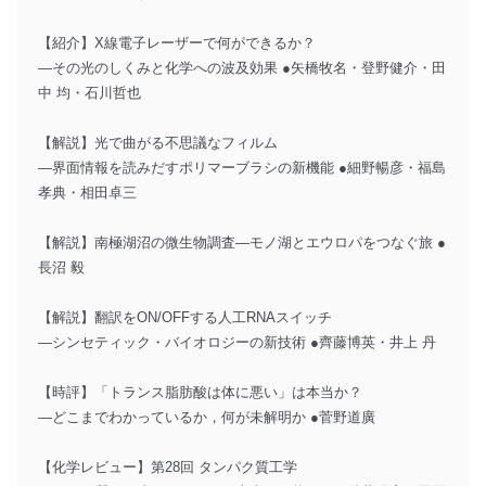
【紹介】X線電子レーザーで何ができるか？
―その光のしくみと化学への波及効果 ●矢橋牧名・登野健介・田
中 均・石川哲也
【解説】光で曲がる不思議なフィルム
―界面情報を読みだすポリマーブラシの新機能 ●細野暢彦・福島
孝典・相田卓三
【解説】南極湖沼の微生物調査―モノ湖とエウロパをつなぐ旅 ●
長沼 毅
【解説】翻訳をON/OFFする人工RNAスイッチ
―シンセティック・バイオロジーの新技術 ●齊藤博英・井上 丹
【時評】「トランス脂肪酸は体に悪い」は本当か？
―どこまでわかっているか，何が未解明か ●菅野道廣
【化学レビュー】第28回 タンパク質工学