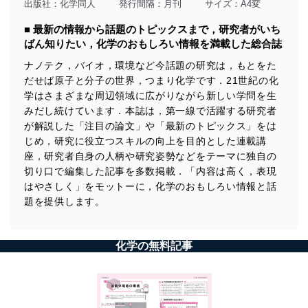
出版社：
化学同人
発行間隔：月刊
サイズ：A4変
■ 最新の情報から話題のトピックスまで，研究者がいち
ばん知りたい，化学のおもしろい情報を満載した総合誌
ナノテク，バイオ，環境など今話題の研究は，もとをた
だせば原子と分子の世界，つまり化学です．21世紀の化
学はさまざまな周辺領域に広がりながら新しい学問を生
みだし続けています．本誌は，第一線で活躍する研究者
が解説した「注目の論文」や「最新のトピックス」をは
じめ，研究に役立つスキルの向上を目的とした連載講
座，研究者自身の人柄や研究姿勢などをテーマに独自の
切り口で編集した記事を多数掲載．「内容は高く，表現
はやさしく」をモットーに，化学のおもしろい情報と話
題を提供します。
化学の無料記事