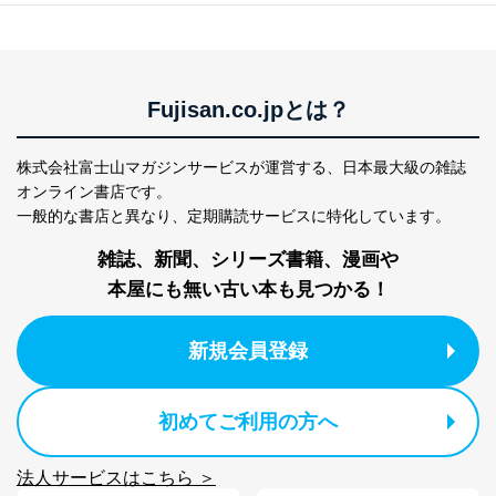
の不要なアクセスを防止しています。
アクセス者の識別と認証
機器に標準装備されているユーザー制御機能（ユ
ーザーアカウント制御）により、個人情報データ
Fujisan.co.jpとは？
ベース等を取り扱う情報システムを使用する従業
者を識別・認証しています。
株式会社富士山マガジンサービスが運営する、
日本最大級の雑誌
外部からの不正アクセス等の防止
オンライン書店です。
個人データを取り扱う機器等のオペレーティング
システムを最新の状態に保持しています。
一般的な書店と異なり、
定期購読サービスに特化しています。
個人データを取り扱う機器等にセキュリティ対策
ソフトウェア等を導入し、自動更新 機能等の活用
雑誌、新聞、シリーズ書籍、漫画や
により、これを最新状態としています。
本屋にも無い古い本も見つかる！
情報システムの使用に伴う漏洩等の防止
メール等により個人データの含まれるファイルを
新規会員登録
送信する場合に、当該ファイルへのパスワードを
設定しています。
初めてご利用の方へ
個人情報保護マネジメントシステムの継続的改善
当社は、内部監査及びマネジメントレビューの機会を通
法人サービスはこちら ＞
じて、個人情報保護マネジメントシステムを継続的に改