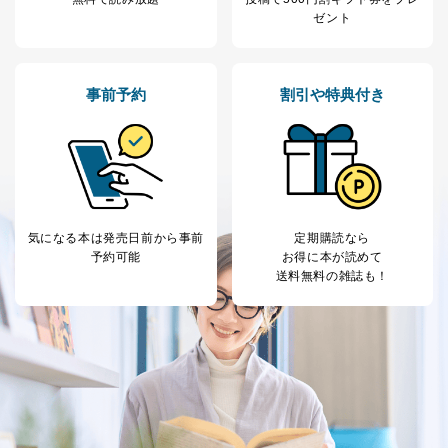
護管理者の責任のもと、個人情報を取得・アクセス・利
ゼント
用・提供・管理いたします。
東京都渋谷区南平台町16-11
株式会社富士山マガジンサービス
事前予約
割引や特典付き
代表取締役会長 西野 伸一郎
個人情報保護管理者: 経営管理グループディレクター 前
田 嘉也
２．利用目的
当社が取り扱う開示対象個人情報の利用目的は次のとお
気になる本は
発売日前から事前
定期購読なら
りです。
予約可能
お得に本が読めて
No
個人情報の種類
利用目的
送料無料の雑誌も！
購入商品の配送のため
商品代金回収のため
ｅメール等による商品、サービ
ス、キャンペーン等の広告の案内
当社の定期購読サ
のため
1
ービス等をご利用
個人が特定できない形で取得した
の方の個人情報
閲覧履歴や購買履歴等の情報を分
析して、趣味・嗜好に
応じた新商品・サービスに関する