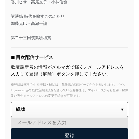
香川ヒサ・高尾文子・小林信也
講演録 時代を映すこのふたり
加藤克巳・高瀬一誌
第二十三回筑紫歌壇賞
◼︎ 目次配信サービス
歌壇最新号の情報がメルマガで届く♪ メールアドレスを
入力して登録（解除）ボタンを押してください。
※登録は無料です ※登録・解除は、各雑誌の商品ページからお願いします。／~＼
Fujisan.co.jpで既に定期購読をなさっているお客様は、マイページからも登録・解除
及び宛先メールアドレスの変更手続きが可能です。