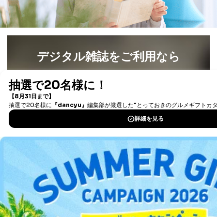
広告のため
当社にお問合わせ
お問い合わせ対応、トラブル対
2
いただいた方の個
処、オペレーター教育など応対品
人情報
質向上のため
カスタマーQ＆Aサイトの投稿内容
の確認のため
デジタル雑誌をご利用なら
ｅメール等によるカスタマーQ＆A
当社カスタマーQ＆
サイトのサービス内容のご案内の
最新号〜バックナンバーまで7000冊以上の雑誌
（電子
3
Aサービス利用者
ため
書籍）が無料で読み放題！
ｅメール等による商品、サービ
タダ読みサービス
を楽しもう！
ス、キャンペーン等の広告に関す
るご案内のため
採用応募者の方の
DOWNLOAD FOR IOS
4
採用選考、ご連絡のため
個人情報
当社の従業者の個
人事、総務などの雇用管理等のた
5
DOWNLOAD FOR ANDROID
人情報
め
パートナー（提携
購入商品配送のため
企業）からの委託
提携企業及びお客様がご購入され
により当社の
た商品の発売元企業からのｅメー
ご利用方法はこちら
6
定期購読サービス
ル等による商品、
等をご利用の方の
サービス、キャンペーン等の広告
個人情報
に関するご案内のため
当社のサービス利用状況の把握お