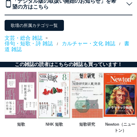
「デジタル版の取扱い開始のお知らせ」を希
得・利用・提供を行います。また、当社が保有している
望の方はこちら
個人情報は、同意を得ずに目的外利用、第三者への提
供・開示は行いません。当社においてはこれらの取り組
みを確実にするため、従業者等の教育を徹底してまいり
歌壇の所属カテゴリ一覧
ます。また、目的外利用を行わないために、適切な管理
措置を講じます。
文芸・総合 雑誌
>
俳句・短歌・詩 雑誌
カルチャー・文化 雑誌
書
法令遵守
/
/
道 雑誌
当社は、個人情報に関連する法令、国が定める指針及び
その他の規範を遵守します。また、当社の管理の仕組み
この雑誌の読者はこちらの雑誌も買っています！
に、これらの法令及びその他の規範を常に適合させま
す。
個人情報の安全管理措置
当社は、個人情報の正確性及び安全性を確保するため
に、下記セキュリティ対策をはじめとする安全対策を実
施し、個人情報の漏えい、滅失またはき損の防止及び是
正に努めます。
アクセス制御
短歌
NHK 短歌
短歌研究
Newton（ニュー
個人データを取り扱うことのできる機器及び当該
トン）
機器を取り扱う従業者を明確化し、 個人データへ