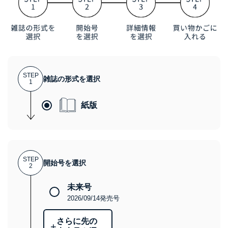
STEP
雑誌の形式を選択
1
紙版
STEP
開始号を選択
2
未来号
2026/09/14発売号
さらに先の
+