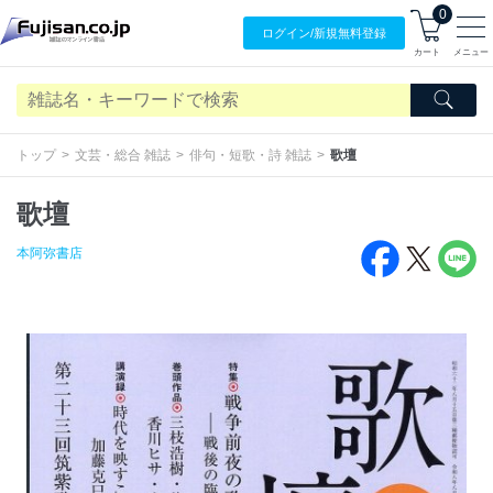
0
ログイン/
新規無料
登録
カート
メニュー
トップ
文芸・総合 雑誌
俳句・短歌・詩 雑誌
歌壇
歌壇
本阿弥書店