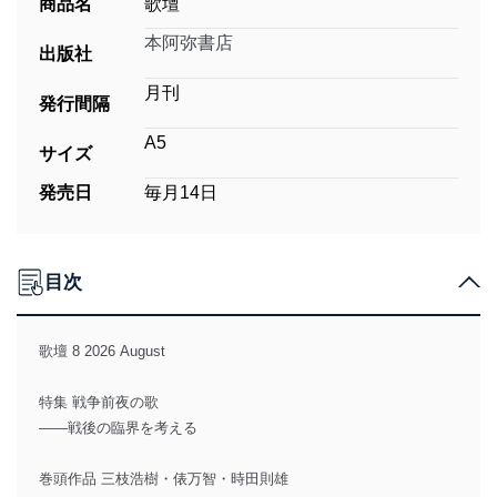
商品名
歌壇
本阿弥書店
出版社
月刊
発行間隔
A5
サイズ
発売日
毎月14日
目次
歌壇 8 2026 August
特集 戦争前夜の歌
——戦後の臨界を考える
巻頭作品 三枝浩樹・俵万智・時田則雄