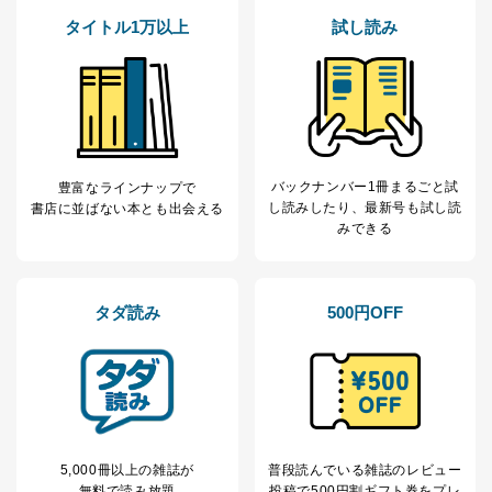
善し、常に最良の状態を維持します。
タイトル1万以上
試し読み
苦情及び相談受付け窓口
貴殿の個人情報及び当社の個人情報保護マネジメントシ
ステムに関するご相談及び苦情については以下までご連
絡ください。
適切、かつ迅速に対応させていただきます。
バックナンバー1冊まるごと試
豊富なラインナップで
株式会社富士山マガジンサービス 個人情報問い合わせ
し読み
したり、最新号も試し読
書店に並ばない本とも出会える
係
みできる
TEL：0570-200-223
FAX：03-5459-7073
e-mail：
cs@fujisan.co.jp
改訂：2025年2月20日
タダ読み
500円OFF
制定：2005年4月1日
株式会社富士山マガジンサービス
代表取締役会長 西野 伸一郎
個人情報の取扱いについて
１．個人情報保護管理者
5,000冊以上の雑誌が
普段読んでいる雑誌のレビュー
当社は以下の個人情報保護管理者を設置し、個人情報保
無料で読み放題
投稿で
500円割ギフト券をプレ