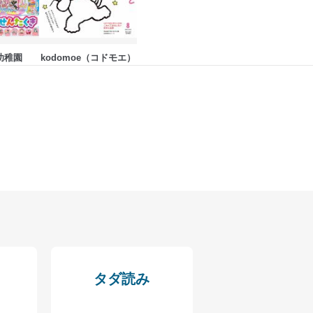
幼稚園
kodomoe（コドモエ）
タダ読み