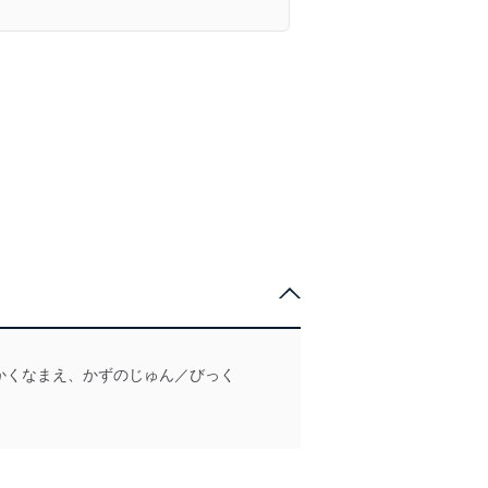
かくなまえ、かずのじゅん／びっく