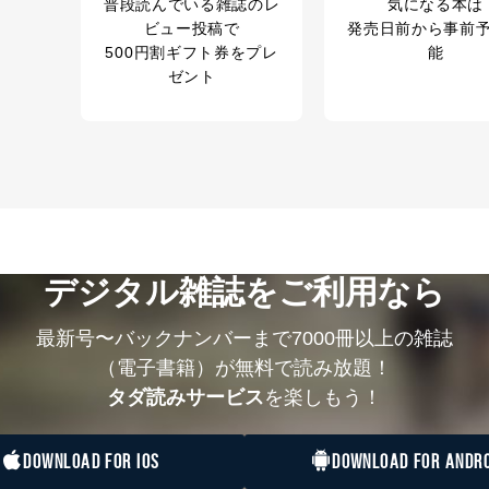
普段読んでいる雑誌のレ
気になる本は
ビュー投稿で
発売日前から事前
500円割ギフト券をプレ
能
ゼント
デジタル雑誌をご利用なら
最新号〜バックナンバーまで7000冊以上の雑誌
（電子書籍）が無料で読み放題！
タダ読みサービス
を楽しもう！
DOWNLOAD FOR IOS
DOWNLOAD FOR ANDRO