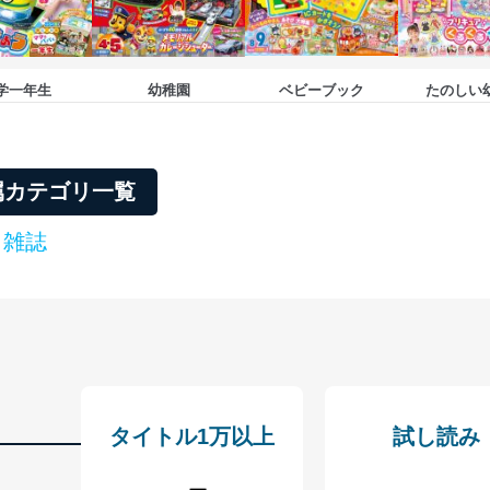
学一年生
幼稚園
ベビーブック
たのしい
属カテゴリ一覧
 雑誌
タイトル1万以上
試し読み