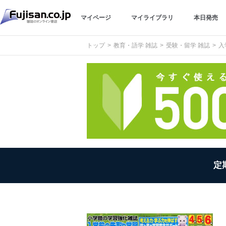
マイページ
マイライブラリ
本日発売
トップ
教育・語学 雑誌
受験・留学 雑誌
入
定