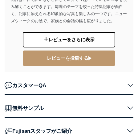
代表取締役会長 西野 伸一郎
み解くことができます。毎週のテーマを絞った特集記事が面白
個人情報保護管理者: 経営管理グループディレクター 前
く、記事に添えられる印象的な写真も楽しみの一つです。ニュー
田 嘉也
ズウィークのお陰で、家族との会話の幅も広がりました。
２．利用目的
当社が取り扱う開示対象個人情報の利用目的は次のとお
レビューをさらに表示
りです。
No
個人情報の種類
利用目的
レビューを投稿する
購入商品の配送のため
商品代金回収のため
ｅメール等による商品、サービ
ス、キャンペーン等の広告の案内
当社の定期購読サ
のため
カスタマーQA
1
ービス等をご利用
個人が特定できない形で取得した
の方の個人情報
閲覧履歴や購買履歴等の情報を分
析して、趣味・嗜好に
応じた新商品・サービスに関する
無料サンプル
広告のため
当社にお問合わせ
お問い合わせ対応、トラブル対
2
いただいた方の個
処、オペレーター教育など応対品
Fujisanスタッフがご紹介
人情報
質向上のため
カスタマーQ＆Aサイトの投稿内容