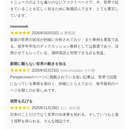
ベース等を取り扱う情報システムを使用する従業
トニュースのような偏りのないファクトベースで、今、世界で起
者を識別・認証しています。
きていることを正しく知るために毎週読んでます。とても重宝し
ています。
外部からの不正アクセス等の防止
個人データを取り扱う機器等のオペレーティング
newsweek
システムを最新の状態に保持しています。
★★★★★
2026年04月03日
ai 教職員
個人データを取り扱う機器等にセキュリティ対策
ソフトウェア等を導入し、自動更新 機能等の活用
最新の世界の状況が的確に分析されており、また事例も豊富であ
により、これを最新状態としています。
る。低学年学生のディスカッション教材としては最適であり、活
用させてもらっている。適時英語と対照できる点も有益。
情報システムの使用に伴う漏洩等の防止
メール等により個人データの含まれるファイルを
新聞に載らない世界の動きを知る
送信する場合に、当該ファイルへのパスワードを
★★★★☆
2026年02月23日
fereconopapa その他
設定しています。
Perspecivesのページに掲載されている短い記事は、世界で話題
個人情報保護マネジメントシステムの継続的改善
になっている事柄を面白く、的確にとらえており、毎号最初のペ
ージを開くのが楽しみです。
当社は、内部監査及びマネジメントレビューの機会を通
じて、個人情報保護マネジメントシステムを継続的に改
視野を広げる
善し、常に最良の状態を維持します。
★★★★☆
2025年11月29日
おじ 会社員
日本のことだけでなく世界の出来事を知れる。そしていつもと違
苦情及び相談受付け窓口
う視野を得られる。そんな雑誌です。
貴殿の個人情報及び当社の個人情報保護マネジメントシ