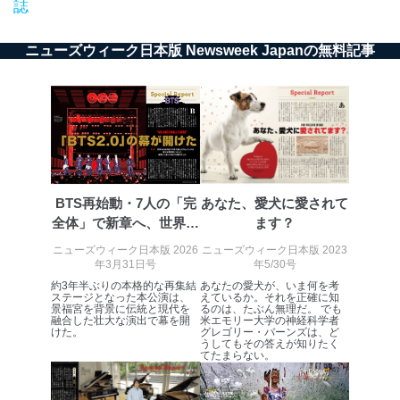
誌
する必要がある場合であって、本人の同意を得ること
により当該事務の遂行に支障を及ぼすおそれがあると
き。
ニューズウィーク日本版 Newsweek Japanの無料記事
上記２．の利用目的を実施するために守秘義務を結ん
だ企業に、業務の一部として個人情報の取扱いを委
託・提供する場合、その業務に必要な範囲で委託・提
供先企業に個人情報を開示することがあります。
委託・提供先企業は具体的には以下のような企業です
が、これらに限りません。
委託先：カスタマーサポート支援会社 、クレジッ
トカード決済などの決済代行・料金回収会社、広
告配信サービス会社
BTS再始動・7人の「完
あなた、愛犬に愛されて
提供先：出版社、出版物発売元、卸売会社、販売
全体」で新章へ、世界が
ます？
店など商品の供給者、梱包会社、配送会社、新聞
注目する...
販売店などの梱包・配送・配達会社
ニューズウィーク日本版 2026
ニューズウィーク日本版 2023
年3月31日号
年5/30号
４．開示対象個人情報の「開示」「訂正」等の請求につ
約3年半ぶりの本格的な再集結
あなたの愛犬が、いま何を考
いて
ステージとなった本公演は、
えているか。それを正確に知
景福宮を背景に伝統と現代を
るのは、たぶん無理だ。 でも
融合した壮大な演出で幕を開
米エモリー大学の神経科学者
当社は、本人から、開示対象個人情報について利用目的
けた。
グレゴリー・バーンズは、ど
うしてもその答えが知りたく
の通知を求められた場合には、遅滞なくこれに応じま
てたまらない。
す。ただし、以下①～④のいずれかに該当する場合は、
利用目的の通知を行なうことはできません。そのとき
は、本人に遅滞無くその旨を通知するとともに、理由を