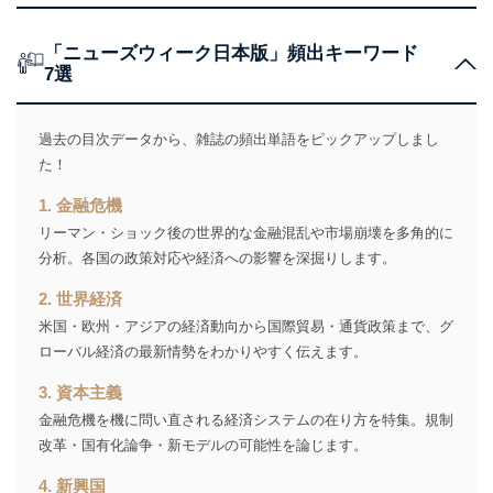
の確認のため
ｅメール等によるカスタマーQ＆A
「ニューズウィーク日本版」頻出キーワード
当社カスタマーQ＆
サイトのサービス内容のご案内の
3
7選
Aサービス利用者
ため
ｅメール等による商品、サービ
ス、キャンペーン等の広告に関す
過去の目次データから、雑誌の頻出単語をピックアップしまし
るご案内のため
た！
採用応募者の方の
4
採用選考、ご連絡のため
個人情報
1. 金融危機
当社の従業者の個
人事、総務などの雇用管理等のた
5
人情報
め
リーマン・ショック後の世界的な金融混乱や市場崩壊を多角的に
パートナー（提携
購入商品配送のため
分析。各国の政策対応や経済への影響を深掘りします。
企業）からの委託
提携企業及びお客様がご購入され
により当社の
た商品の発売元企業からのｅメー
2. 世界経済
6
定期購読サービス
ル等による商品、
米国・欧州・アジアの経済動向から国際貿易・通貨政策まで、グ
等をご利用の方の
サービス、キャンペーン等の広告
ローバル経済の最新情勢をわかりやすく伝えます。
個人情報
に関するご案内のため
当社のサービス利用状況の把握お
3. 資本主義
よびその分析のため
金融危機を機に問い直される経済システムの在り方を特集。規制
お問い合わせ対応、トラブル対
SNS公式アカウン
処、オペレーター教育など応対品
改革・国有化論争・新モデルの可能性を論じます。
7
トに登録された方
質向上のため
の個人情報
その他当社のプライバシーポリシ
4. 新興国