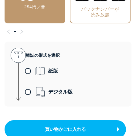
294円／冊
バックナンバーが
読み放題
STEP
雑誌の形式を選択
1
紙版
デジタル版
買い物かごに入れる