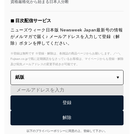
資格厳格化から始まる日本人分断
◼︎ 目次配信サービス
ニューズウィーク日本版 Newsweek Japan最新号の情報
がメルマガで届く♪ メールアドレスを入力して登録（解
除）ボタンを押してください。
※登録は無料です ※登録・解除は、各雑誌の商品ページからお願いします。／~＼
Fujisan.co.jpで既に定期購読をなさっているお客様は、マイページからも登録・解除
及び宛先メールアドレスの変更手続きが可能です。
以下のプライバシーポリシーに同意の上、登録して下さい。