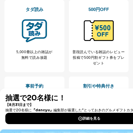
D.手数料について
タダ読み
500円OFF
利用目的の通知、開示対象個人情報の開示請求につ
いては、1回の申請ごとに手数料、郵送料が必要で
す。
郵送料：860円（内訳：定形110円、書留480円、本
人限定受取郵便270円)
(2024年10月1日現在)
※上記郵送料は国内郵便の場合の費用です。国外へ
5,000冊以上の雑誌が
普段読んでいる雑誌のレビュー
の郵送の場合は、実費をご負担いただきます。
無料で読み放題
投稿で
500円割ギフト券をプレ
手数料等の支払方法
ゼント
費用のお支払方法は、郵送料分の郵便定額小為替を
申請書類に同封してください。
(郵便局にお支払いいただく手数料は申請者のご負担
です。また、郵便定額小為替は無記名でお願いしま
事前予約
割引や特典付き
す。) なお、郵送料は郵便定額小為替に代えて同額
分の切手でお支払いいただくこともできます。
E.開示等の求めに対する回答方法
申請者の申請書面記載宛に書面（eメール含む）によっ
て回答いたします。書面以外での方法による回答をご希
望される方は、手続き時にその旨ご連絡ください。
F.非開示事由について
気になる本は
発売日前から事前
定期購読なら
以下の(1)～(7)に該当する場合は、非開示とさせていた