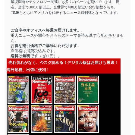
環境問題やテクノロジー関連にも多くのページを割いています。現
在、全米で300万部以上、全世界で400万部近い発行部数をもち、
TIMEとともにアメリカを代表するニュース週刊誌となっています。
ご自宅やオフィスへ毎週お届けします。
重大ニュースや関心をおもちのテーマを読み逃す心配がありませ
ん。
お得な割引価格でご購読いただけます。
※価格は消費税込みです。
送料は無料です
（ゼロ円）。
売れ切れがなく、今スグ読める！デジタル版はお届けも最速！
海外勤務、出張に便利！