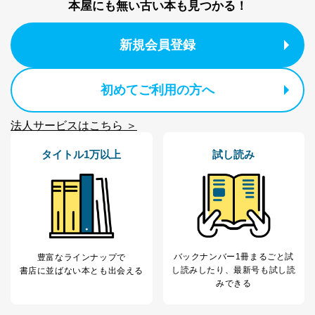
商品を購入された法人のお客様：氏名、会社名、部署
本屋にも無い古い本も見つかる！
名、会社住所、電話番号、顧客番号、メールアドレス
採用に応募された方：氏名、住所、所属学校（会社）
名
新規会員登録
お取引先様：会社名、部署名、氏名、住所
株主様：氏名、住所、（会社名）
初めてご利用の方へ
C.代理人様による開示等のご請求
開示等のご請求をすることについて代理人に委任する場
合は、前項の書類に加えて、下記書類をご同封くださ
法人サービスはこちら ＞
い。
タイトル1万以上
試し読み
委任状
ご本人様が委任状に捺印し、捺印した印鑑の印鑑登
録証明書を添付してください。
代理人様が親権者などの法定代理人の場合は、委任
状に代えて、ご本人様との関係がわかる戸籍謄本も
しくは抄本、または住民票をご提出いただくことも
可能です。
代理人本人であることを確認するための書類
バックナンバー1冊まるごと試
豊富なラインナップで
下記書類のうち、いずれかを同封してください。
し読み
したり、最新号も試し読
書店に並ばない本とも出会える
（本籍地を塗りつぶしたものをご用意下さい。）
みできる
・運転免許証の写し
・住民票の写し
・健康保険証の被保険者証の写し