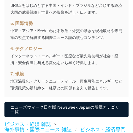
ー等にて公表する利用目的達成の
BRICsをはじめとする中国・インド・ブラジルなど台頭する経済
ため
大国の成長戦略と世界への影響を詳しく伝えます。
※上記の利用目的のうちNo.1～5については保有個人デ
ータ（開示対象個人情報）の利用目的であり、下記4.の
5. 国際情勢
開示等のご請求に対応させていただきます。
中東・アジア・欧米にわたる政治・外交の動きを現地取材や専門
なお、6、7については、パートナー（提携企業）様又は
家の視点で解説する国際ニュース誌の核心コンテンツ。
各SNS運営会社様にご請求いただきますようお願い致し
ます。
6. テクノロジー
３．個人情報の第三者提供について
インターネット・エネルギー・医療など最先端技術が社会・経
済・安全保障に与える変化をいち早く特集します。
当社は、取得した個人情報を適切に管理し､あらかじめ
本人の同意を得ることなく第三者に提供することはあり
7. 環境
ません。ただし、次の場合は除きます。
地球温暖化・グリーンニューディール・再生可能エネルギーなど
法令に基づく場合
環境政策の最前線を、経済との関係も交えて報告します。
人の生命､身体または財産の保護のために必要がある
場合であって、本人の同意を得ることが困難であると
き。
ニューズウィーク日本版 Newsweek Japanの所属カテゴリ
公衆衛生の向上または児童の健全な育成の推進のため
一覧
に特に必要がある場合であって、本人の同意を得るこ
とが困難である場合。
ビジネス・経済 雑誌
>
国の機関もしくは地方公共団体またはその委託を受け
海外事情・国際ニュース 雑誌
ビジネス・経済専門
/
た者が法令の定める事務を遂行することに対して協力