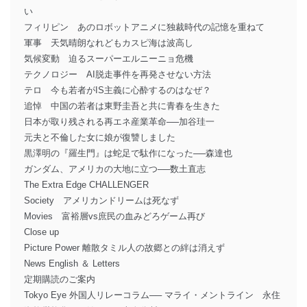
い
フィリピン あのロボットアニメに独裁時代の記憶を重ねて
軍事 天気晴朗なれどもカスピ海は波高し
気候変動 迫るスーパーエルニーニョ危機
テクノロジー AI脱走事件を再発させない方法
テロ 今も若者がIS主義に心酔するのはなぜ？
追悼 中国の若者は東野圭吾と共に青春を生きた
日本が取り残される再エネ産業革命──加谷珪一
元夫と不倫した女に娘が復讐しました
黒澤明の『羅生門』は蛇足で駄作になった──森達也
ガンダム、アメリカの大地に立つ──数土直志
The Extra Edge CHALLENGER
Society アメリカンドリームは死なず
Movies 富裕層vs庶民の血みどろゲーム再び
Close up
Picture Power 離散タミル人の故郷との絆は消えず
News English ＆ Letters
定期購読のご案内
Tokyo Eye 外国人リレーコラム── マライ・メントライン 永住