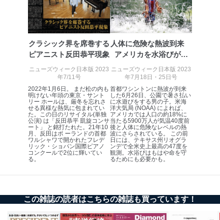
説明させていただきます。
①利用目的を本人に通知し、又は公表することによって
本人又は第三者の生命、身体、財産その他の権利利益を
害するおそれがある場合
クラシック界を席巻する
人体に危険な熱波到来
②利用目的を本人に通知し、又は公表することによって
ピアニスト反田恭平現象
アメリカを水浴びが救
当該事業者の権利又は正当な利益を害するおそれがある
う？
場合
ニューズウィーク日本版 2023
ニューズウィーク日本版 2023
年7/11号
年7月18日・25日号
③国の機関又は地方公共団体が法令の定める事務を遂行
することに対して協力する必要がある場合であって、利
2022年1月6日。 まだ松の内も
首都ワシントンに熱波が到来
明けない年頭の東京・サント
した6月26日、公園で暑さ払い
用目的を本人に通知し、又は公表することによって当該
リー ホールは、厳冬を忘れさ
に水遊びをする男の子。米海
事務の遂行に支障を及ぼすおそれがあるとき
せる異様な熱気に包まれてい
洋大気局 (NOAA) によれば、
た。この日のリサイタル(単独
アメリカでは人口の約18%に
④開示対象個人情報の利用目的が明らかな場合
公演) は「反田恭平 凱旋コンサ
当たる5900万人が気温40度前
ート」 と銘打たれた。21年10
後と人体に危険なレベルの熱
月、反田はポ ーランドの首都
波にさらされている。 この前
開示対象個人情報については、保有個人データの本人ま
ワルシャワで開かれたフレデ
日には、テキサス州リオグラ
たはその代理人からの利用目的の通知、開示、変更等
リック・ショパン国際ピアノ
ンデで全米史上最高の47度を
コンクールで2位に輝いてい
観測。水浴びはもはや命を守
（内容の訂正、追加または削除）、利用停止等（「利用
る。
るためにも必要かも。
の停止または消去」「第三者への提供の停止」）の求め
に対応させていただいております。 当社顧客の皆様の
個人情報は「マイページ」にログインしていただくこと
で、訂正、追加、変更を行っていただくことが出来ま
この雑誌の読者はこちらの雑誌も買っています！
す。マイページをご利用いただけない方、その他の方に
つきましては、下記Aをご覧ください。 また、ご登録い