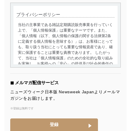
プライバシーポリシー
当社の主事業である雑誌定期購読販売事業を行っていく
上で、「個人情報保護」は重要なテーマです。また、
「個人情報（以下、個人情報の保護の関する法律第2条
に定義する個人情報を意味する）」は、お客様にとって
も、取り扱う当社にとっても重要な情報資産であり、確
実に保護することは重要な責務であります。 したがっ
て、当社は「個人情報保護」のための全社的な取り組み
を実施し、お客様への「安心」の提供及び社会的責任の
責務を果たすことを確実にいたします。
個人情報の取得・利用・提供について
◼︎ メルマガ配信サービス
当社は、個人情報の取得・利用・提供に際して、その利
ニューズウィーク日本版 Newsweek Japanよりメールマ
用目的を明確にし、本人の同意を得たうえで利用目的の
ガジンをお届けします。
達成に必要な範囲内で適法かつ公正な手段によって取
得・利用・提供を行います。また、当社が保有している
※登録は無料です
個人情報は、同意を得ずに目的外利用、第三者への提
供・開示は行いません。当社においてはこれらの取り組
みを確実にするため、従業者等の教育を徹底してまいり
登録
ます。また、目的外利用を行わないために、適切な管理