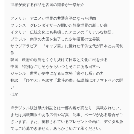
世界が愛する作品を各国の識者が一挙紹介
アメリカ アニメが世界の共通言語になった理由
フランス グレンダイザーが開いた想像世界の新しい扉
イタリア 伝統文化にも共鳴したアニメの「リアルな物語」
ブラジル 南米の大国を魅了した少年漫画の世界観
サウジアラビア 『キャプ翼』に憧れた子供世代が日本と共同制
作
韓国 政府の規制をくぐり抜けて日常と文化に根を張る
中国 特別なごちそうからいつもそこにある日常へ
ジャンル 世界が夢中になる日本発「癒やし系」の力
翻訳 「ひでぶ」を訳す『北斗の拳』仏語版はオノマトペとの闘
い
ほか
※デジタル版は紙の雑誌とは一部内容が異なり、掲載されない、
または掲載期限のある広告や写真、記事、ページがある場合がご
ざいます。また、掲載されているプレゼント企画に、デジタル版
ではご応募できません。あらかじめご了承ください。