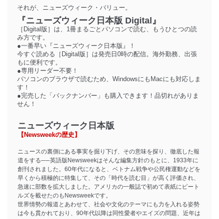
それが、ニューズウィーク・バリュー。
『ニューズウィーク日本版 Digital』
［Digital版］は、1冊まるごとパソコンで読む、もうひとつの読
み方です。
●一番早い『ニューズウィーク日本版』！
今すぐ読める［Digital版］は発売日0時の配信。海外勤務、出張
もに便利です。
●専用リーダー不要！
パソコンのブラウザで読むため、WindowsにもMacにも対応しま
す！
●完売した「バックナンバー」も購入できます！品切れがありま
せん！
ニューズウィーク日本版
【Newsweekの歴史】
ニュースの裏側にある事実を掘り下げ、その意味を探り、徹底した報
道をする──英語版Newsweekはそんな編集方針のもとに、1933年に
創刊されました。60年代になると、ベトナム戦争や公民権運動などを
早くから積極的に特集して、その「時代を読む目」が高く評価され、
急速に部数を拡大しました。アメリカの一般誌で初めて表紙にビート
ルズを載せたのもNewsweekです。
世界情勢の報道とあわせて、社会や文化のテーマにも力を入れる姿勢
は今も貫かれており、90年代以降は同性愛者やエイズの問題、近年は