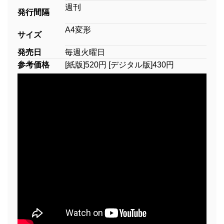
週刊
発行間隔
A4変形
サイズ
発売日
毎週火曜日
参考価格
[紙版]520円 [デジタル版]430円