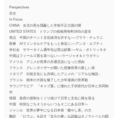
Perspectives
目次
In Focus
CHINA 女児の死を隠蔽した学術不正大国の闇
UNITED STATES トランプの投稿用有料SNSの是非
視点 中国のチベット文化抹消を許すな──ブラマ・チェラニ
医療 AIでメンタルケアをもっと身近に──アンヌ・ルプティ
米社会 サマータイム通年化は実は妙案──サム・ポトリッキオ
中国はフィールズ賞を喜べない──ラージャオ＆トウガラシ
アメリカ アニメが世界の共通言語になった理由
フランス グレンダイザーが開いた想像世界の新しい扉
イタリア 伝統文化にも共鳴したアニメの「リアルな物語」
ブラジル 南米の大国を魅了した少年漫画の世界観
サウジアラビア 『キャプ翼』に憧れた子供世代が日本と共同制
作
韓国 政府の規制をくぐり抜けて日常と文化に根を張る
中国 特別なごちそうからいつもそこにある日常へ
ジャンル 世界が夢中になる日本発「癒やし系」の力
翻訳 「ひでぶ」を訳す『北斗の拳』仏語版はオノマトペとの闘