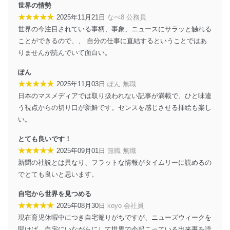
ステムに関するご相談及び苦情については以下までご連
世界の情勢
絡ください。
★★★★★
2025年11月21日
なべ8 公務員
適切、かつ迅速に対応させていただきます。
世界の今注目されている事柄、事象、ニュースにサラッと触れる
ことができるので、、 自分の仕事に直結するということではあ
株式会社富士山マガジンサービス 個人情報問い合わせ
係
りませんが読んでいて面白い。
TEL：0570-200-223
FAX：03-5459-7073
ぽん
e-mail：
cs@fujisan.co.jp
★★★★★
2025年11月03日
ぽん 無職
改訂：2025年2月20日
日本のマスメディアでは取り扱われない記事が満載で、ひと味違
制定：2005年4月1日
う視点からの切り口が新鮮です。センスを感じさせる挿絵も楽し
株式会社富士山マガジンサービス
い。
代表取締役会長 西野 伸一郎
とても良いです！
個人情報の取扱いについて
★★★★★
2025年09月01日
無職 無職
１．個人情報保護管理者
新聞の社説とは異なり、フラットな情報がタイムリーに読めるの
でとても良いと思います。
当社は以下の個人情報保護管理者を設置し、個人情報保
護管理者の責任のもと、個人情報を取得・アクセス・利
自宅から世界を見つめる
用・提供・管理いたします。
★★★★★
2025年08月30日
koyo 会社員
現在育児休暇中につき自宅篭りがちですが、ニューズウィークを
東京都渋谷区南平台町16-11
株式会社富士山マガジンサービス
開けば、自宅にいながらにして世界で今起こっている出来事を読