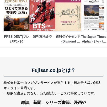
ただいた個人情報のうち、市町村などの名称および郵便
番号、金融機関の名称あるいはクレジットカードの有効
期限など、商品のお届けやご請求を行う上で支障がある
情報に変更があった場合には、当社が登録情報を変更さ
せていただく場合があります。
A.開示等の求めの申し出先、提出していただく書面等
開示等の求めは、電話又は電子メールにて下記までお申
し付けください。開示等の求めに際して提出していただ
PRESIDENT(プレ
週刊東洋経済
週刊ダイヤモンド
The Japan Times 
く書面等については、その際にご案内いたします。
ジデント)
（Diamond 
Alpha（ジャパン
WEEKLY）
タイムズアルフ
■電話による場合
ァ）
TEL:0570-200-223
株式会社富士山マガジンサービス 個人情報問い合わせ
係
受付時間：10:00～17:00（土、日、祝、年末年始休業）
Fujisan.co.jpとは？
■電子メールによる場合
e-mail：
cs@fujisan.co.jp
株式会社富士山マガジンサービスが運営する、
日本最大級の雑誌
B.開示等の対応に際して、以下記載の項目のうち2項目
オンライン書店です。
以上での本人確認を実施させていただきます。
一般的な書店と異なり、
定期購読サービスに特化しています。
商品を購入された個人のお客様：氏名、住所、電話番
雑誌、新聞、シリーズ書籍、漫画や
号、顧客番号、メールアドレス