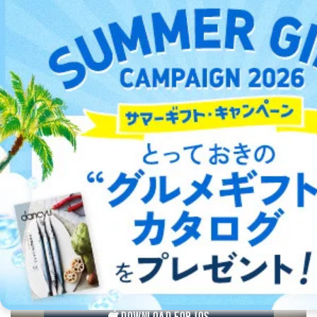
予約可能
お得に本が読めて
だきます。非開示を決定した場合は、その旨、理由を付
送料無料の雑誌も！
記して通知いたします。
(1)申請書に記載されている住所、本人確認のための書
類に記載されている住所、当社に登録されている住所が
一致しないときなど本人が確認できない場合
(2)代理人による申請に際して､代理権が確認できない場
合
(3)所定の申請書類に不備があった場合
(4)開示の求めの対象が開示対象個人情報に該当しない
場合
(5)本人または第三者の生命、身体、財産その他の権利
利益を害するおそれがある場合
(6)当社の業務の適正な実施に著しい支障を及ぼすおそ
れがある場合
(7)他の法令に違反することとなる場合
デジタル雑誌をご利用なら
５．苦情及び相談窓口
最新号〜バックナンバーまで7000冊以上の雑誌
（電子
書籍）が無料で読み放題！
当社は、ご提出いただいた個人情報に関する苦情、相
タダ読みサービス
を楽しもう！
談、及びその他のお問い合わせに、適切、かつ迅速に対
応致します。
ご提出いただいた個人情報に関する苦情、相談は、電話