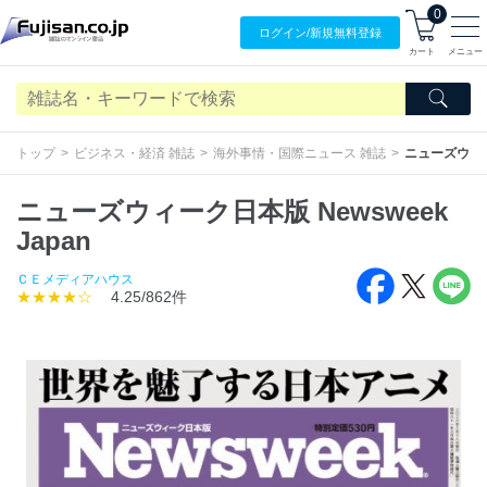
0
ログイン/
新規無料
登録
カート
メニュー
トップ
ビジネス・経済 雑誌
海外事情・国際ニュース 雑誌
ニューズウィーク
ニューズウィーク日本版 Newsweek
Japan
ＣＥメディアハウス
★★★★☆
4.25/862件