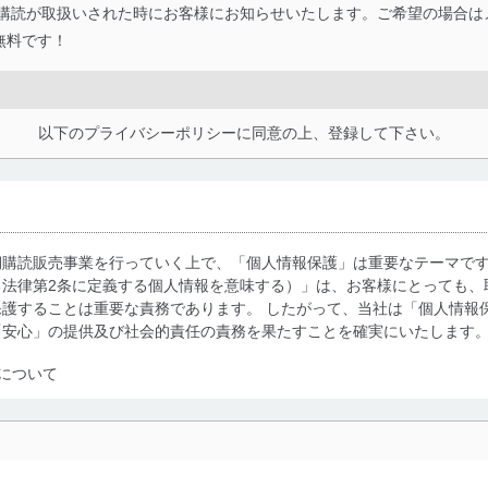
払い購読が取扱いされた時にお客様にお知らせいたします。ご希望の場合
無料です！
以下のプライバシーポリシーに同意の上、登録して下さい。
期購読販売事業を行っていく上で、「個人情報保護」は重要なテーマで
る法律第2条に定義する個人情報を意味する）」は、お客様にとっても、
護することは重要な責務であります。 したがって、当社は「個人情報
「安心」の提供及び社会的責任の責務を果たすことを確実にいたします
について
利用・提供に際して、その利用目的を明確にし、本人の同意を得たうえ
によって取得・利用・提供を行います。また、当社が保有している個人
示は行いません。当社においてはこれらの取り組みを確実にするため、
用を行わないために、適切な管理措置を講じます。