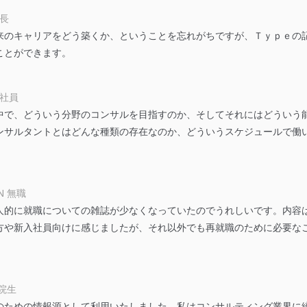
部長
う漏洩等の防止
来のキャリアをどう築くか、ということを忘れがちですが、Ｔｙｐｅの
ータの含まれるファイルを送信する場合に、当該ファイルへのパスワー
ことができます。
ステムの継続的改善
会社員
ジメントレビューの機会を通じて、個人情報保護マネジメントシステム
中で、どういう分野のコンサルを目指すのか、そしてそれにはどういう
ンサルタントとはどんな種類の存在なのか、どういうスケジュールで働
個人情報保護マネジメントシステムに関するご相談及び苦情については
ていただきます。
N 無職
人的に就職についての雑誌が少なくなっていたのでうれしいです。内容
ビス 個人情報問い合わせ係
方や新入社員向けに感じましたが、それ以外でも再就職のために必要な
学院生
ための情報源として利用いたしました。私はコンサルティング業界に絞