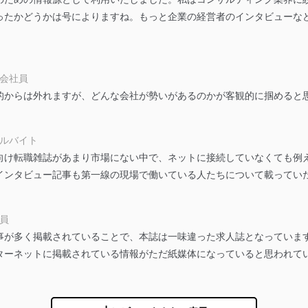
ービス
郎
ったかどうかは号によりますね。もっと企業の経営者のインタビューな
て
 会社員
的からは外れますが、どんな会社が勢いがあるのかが客観的に掴めると
管理者を設置し、個人情報保護管理者の責任のもと、個人情報を取得・
アルバイト
ービス
向け転職雑誌があまり市場にない中で、ネットに接続していなくても例
郎
インタビュー記事も第一線の現場で働いている人たちについて載ってい
理グループディレクター 前田 嘉也
社員
事が多く掲載されていることで、本誌は一味違った求人誌となっていま
人情報の利用目的は次のとおりです。
ターネットに掲載されている情報がただ紙媒体になっていると思われて
の種類
利用目的
購入商品の配送のため
商品代金回収のため
等をご利用の方の個
ｅメール等による商品、サービス、キャンペーン等