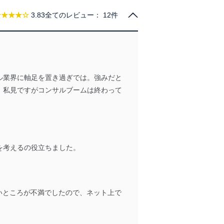
★★★★☆
3.83
全てのレビュー：
12件
管理の仕組みに、これらの法
ル業界に軸足を置き過ぎでは。強みだと
全対策を実施し、個人情報の
。私見ですがコンサルブームは終わって
ータへの不要なアクセスを防止
を考えるの役立ちました。
ータベース等を取り扱う情報
いところが不満でしたので、ネット上で
の活用により、これを最新状態