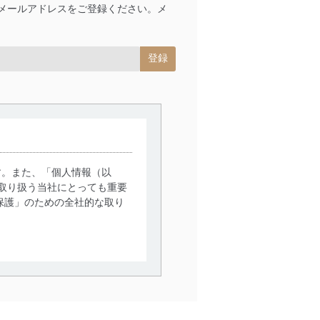
はメールアドレスをご登録ください。メ
す。また、「個人情報（以
取り扱う当社にとっても重要
保護」のための全社的な取り
。
で利用目的の達成に必要な範
情報は、同意を得ずに目的外
従業者等の教育を徹底してま