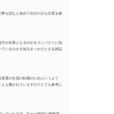
記事を読むと改めて自分の立ち位置を確
ドを設定しています。
を継続的に改善し、常に最良
能力が必要となるのかをコンパクトに知
いているのかを知るきっかけとなる雑誌
以下までご連絡ください。
は普通の社員の転職のためというより
ことも書かれていますのでとても参考に
っていたので、Typeは割安な情報源