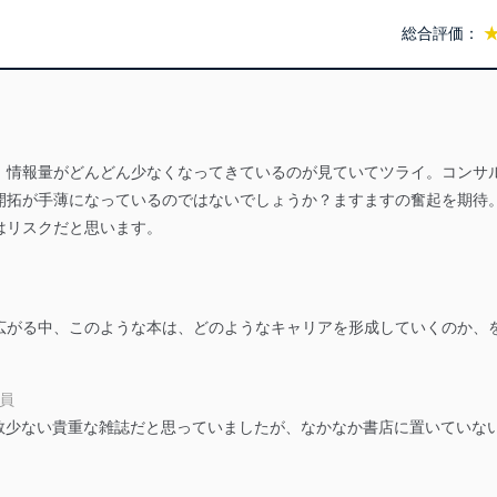
総合評価：
る法令、国が定める指針及びその他の規範を遵守します。また、当社の
適合させます。
、情報量がどんどん少なくなってきているのが見ていてツライ。コンサ
及び安全性を確保するために、下記セキュリティ対策をはじめとする安
開拓が手薄になっているのではないでしょうか？ますますの奮起を期待
防止及び是正に努めます。
はリスクだと思います。
ことのできる機器及び当該機器を取り扱う従業者を明確化し、 個人デ
広がる中、このような本は、どのようなキャリアを形成していくのか、
いるユーザー制御機能（ユーザーアカウント制御）により、個人情報デ
業者を識別・認証しています。
社員
、数少ない貴重な雑誌だと思っていましたが、なかなか書店に置いていな
等の防止
。
機器等のオペレーティングシステムを最新の状態に保持しています。
機器等にセキュリティ対策ソフトウェア等を導入し、自動更新 機能等