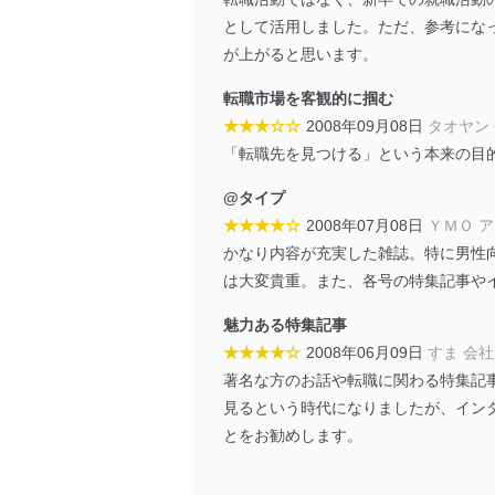
株式会社富士山マガジンサ
代表取締役会長 西野 伸一
として活用しました。ただ、参考にな
が上がると思います。
個人情報の取扱いについ
転職市場を客観的に掴む
１．個人情報保護管理者
★★★☆☆
2008年09月08日
タオヤン
「転職先を見つける」という本来の目
当社は以下の個人情報保護
いたします。
@タイプ
★★★★☆
2008年07月08日
ＹＭＯ 
東京都渋谷区南平台町16-11
株式会社富士山マガジンサ
かなり内容が充実した雑誌。特に男性
代表取締役会長 西野 伸一
は大変貴重。また、各号の特集記事や
個人情報保護管理者: 経営管
魅力ある特集記事
２．利用目的
★★★★☆
2008年06月09日
すま 会
著名な方のお話や転職に関わる特集記
当社が取り扱う開示対象個
見るという時代になりましたが、イン
No
個人情報
とをお勧めします。
当社の定期購読サービス