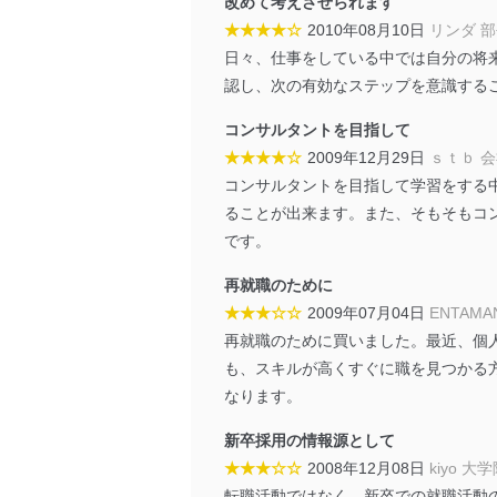
改めて考えさせられます
としています。
★★★★☆
2010年08月10日
リンダ 
情報システムの使用に伴
日々、仕事をしている中では自分の将
メール等により個人デ
認し、次の有効なステップを意識する
個人情報保護マネジメントシ
コンサルタントを目指して
★★★★☆
2009年12月29日
ｓｔｂ 
当社は、内部監査及びマネ
コンサルタントを目指して学習をする
の状態を維持します。
ることが出来ます。また、そもそもコ
苦情及び相談受付け窓口
です。
貴殿の個人情報及び当社の
再就職のために
適切、かつ迅速に対応させ
★★★☆☆
2009年07月04日
ENTAMA
再就職のために買いました。最近、個
株式会社富士山マガジンサー
も、スキルが高くすぐに職を見つかる
TEL：0570-200-223
FAX：03-5459-7073
なります。
e-mail：
cs@fujisan.co.jp
新卒採用の情報源として
改訂：2025年2月20日
★★★☆☆
2008年12月08日
kiyo 大
制定：2005年4月1日
転職活動ではなく、新卒での就職活動の