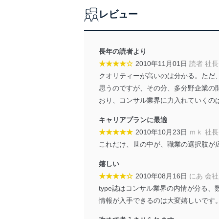
レビュー
法令遵守
当社は、個人情報に関連す
令及びその他の規範を常に
長年の読者より
★★★★☆
2010年11月01日
読者 社長
個人情報の安全管理措置
クオリティーが高いのは分かる。ただ
当社は、個人情報の正確性
思うのですが、その分、多分野企業の
漏えい、滅失またはき損の
おり、コンサル業界に力入れていくの
アクセス制御
キャリアプランに最適
個人データを取り扱う
★★★★★
2010年10月23日
ｍｋ 社長
しています。
これだけ、世の中が、職業の選択肢が
アクセス者の識別と認証
機器に標準装備されて
嬉しい
システムを使用する従
★★★★☆
2010年08月16日
にあ 会
type誌はコンサル業界の内情が分る
外部からの不正アクセス
情報が入手できるのは大変嬉しいです
個人データを取り扱う
個人データを取り扱う