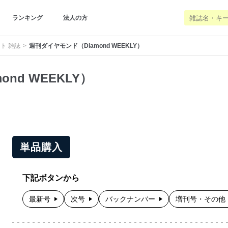
ランキング
法人の方
ト 雑誌
週刊ダイヤモンド（Diamond WEEKLY）
nd WEEKLY）
単品購入
下記ボタンから
最新号
次号
バックナンバー
増刊号・その他