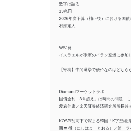
数字は語る
13兆円
2026年度予算（補正後）における国
村瀬拓人
WSJ発
イスラエルが米軍のイラン空爆に参加
【寄稿】中間選挙で優位なのはどちら
Diamondマーケットラボ
国債金利「3％超え」は時間の問題 し
愛宕伸康／楽天証券経済研究所所長兼
KOSPI乱高下で深まる韓国「K字型経
西〓 徹（にしはま・とおる）／第一