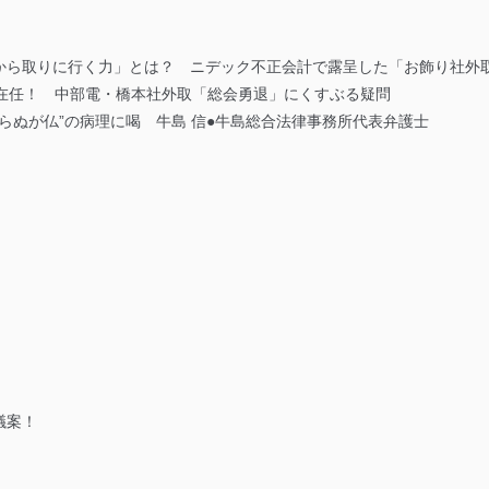
から取りに行く力」とは？ ニデック不正会計で露呈した「お飾り社外
間在任！ 中部電・橋本社外取「総会勇退」にくすぶる疑問
た“知らぬが仏”の病理に喝 牛島 信●牛島総合法律事務所代表弁護士
！
議案！