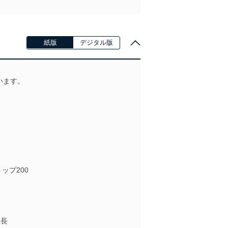
紙版
デジタル版
います。
ップ200
社長