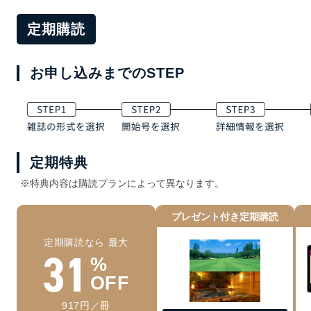
定期購読
お申し込みまでのSTEP
定期特典
※特典内容は購読プランによって異なります。
プレゼント付き定期購読
定期購読なら 最大
31
%
OFF
917円／冊