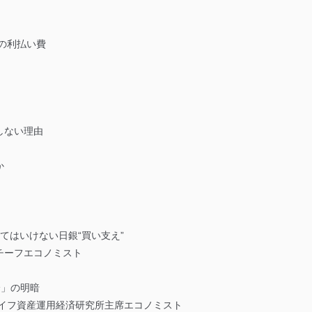
債の利払い費
しない理由
か
てはいけない日銀“買い支え”
チーフエコノミスト
済」の明暗
ライフ資産運用経済研究所主席エコノミスト