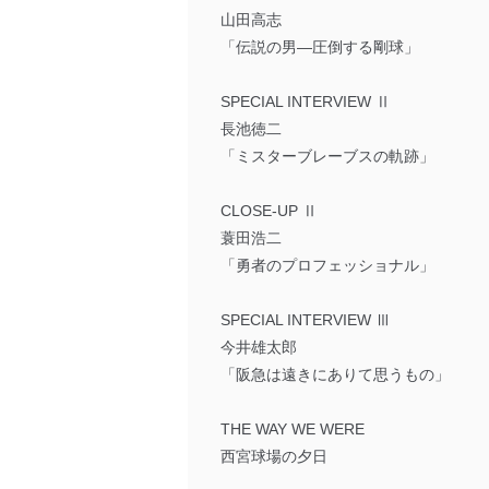
山田高志
「伝説の男―圧倒する剛球」
SPECIAL INTERVIEW Ⅱ
長池徳二
「ミスターブレーブスの軌跡」
CLOSE-UP Ⅱ
蓑田浩二
「勇者のプロフェッショナル」
SPECIAL INTERVIEW Ⅲ
今井雄太郎
「阪急は遠きにありて思うもの」
THE WAY WE WERE
西宮球場の夕日