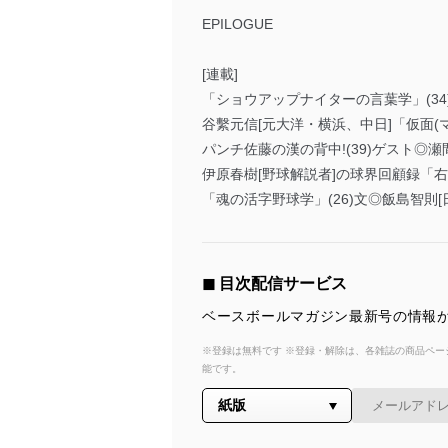
EPILOGUE
[連載]
「ショウアップナイターの言葉学」(34
谷繫元信[元大洋・横浜、中日]「仮面(マ
パンチ佐藤の漢の背中!(39)ゲスト◎瀬
伊原春樹[野球解説者]の球界回顧録「右
「魂の活字野球学」(26)文◎飯島智則[
◼︎ 目次配信サービス
ベースボールマガジン最新号の情報が
※登録は無料です ※登録・解除は、各雑誌の商品ページ
能です。