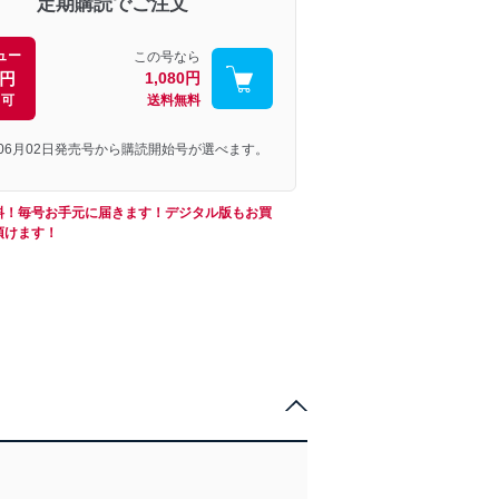
定期購読でご注文
ュー
この号なら
0円
1,080円
引可
送料無料
年06月02日発売号から購読開始号が選べます。
料！毎号お手元に届きます！デジタル版もお買
頂けます！