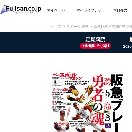
マイページ
マイライブラリ
本日発売
トップ
スポーツ 雑誌
高校野球・プロ野球 雑
定期購読
送料無料でお届け
202