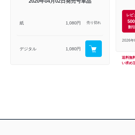
2020年04月02日発売号単品
レビ
50
紙
1,080円
売り切れ
割
2026
デジタル
1,080円
送料無
い求め