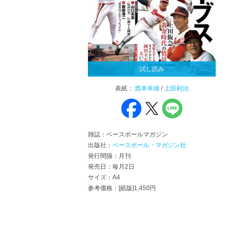
試し読み
表紙：
西本幸雄
/
上田利治
雑誌：ベースボールマガジン
出版社：
ベースボール・マガジン社
発行間隔：月刊
発売日：毎月2日
サイズ：A4
参考価格：[紙版]1,450円