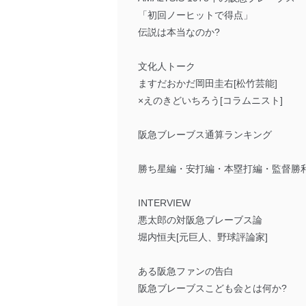
「初回ノーヒットで得点」
伝説は本当なのか?
文化人トーク
ますだおかだ岡田圭右[松竹芸能]
×えのきどいちろう[コラムニスト]
阪急ブレーブス通算ランキング
勝ち星編・安打編・本塁打編・監督勝
INTERVIEW
悪太郎の対阪急ブレーブス論
堀内恒夫[元巨人、野球評論家]
ある阪急ファンの告白
阪急ブレーブスこども会とは何か?