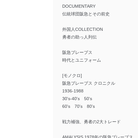
DOCUMENTARY
伝統球団阪急とその前史
外国人COLLECTION
勇者の助っ人列伝
阪急ブレーブス
時代とユニフォーム
[モノクロ]
阪急ブレーブス クロニクル
1936-1988
30's-40's 50's
60's 70's 80's
戦力補強、勇者の2大トレード
AMALYSIS 1978年の阪急ブレーブス