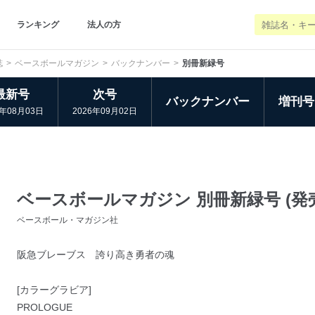
ランキング
法人の方
誌
ベースボールマガジン
バックナンバー
別冊新緑号
最新号
次号
バックナンバー
増刊号
6年08月03日
2026年09月02日
ベースボールマガジン 別冊新緑号 (発売日
ベースボール・マガジン社
阪急ブレーブス 誇り高き勇者の魂
[カラーグラビア]
PROLOGUE