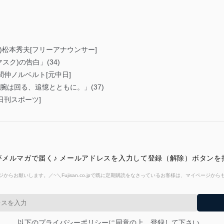
)松本秀夫[フリーアナウンサー]
スク)の告白」(34)
間仲ノルベルト[元中日]
腕は回る、追憶とともに。」(37)
日刊スポーツ]
メルマガで届く♪ メールアドレスを入力して登録（解除）ボタンを
からお願いします。／~＼Fujisan.co.jpで既に定期購読をなさっているお客様は、マイページ
以下のプライバシーポリシーに同意の上、登録して下さい。