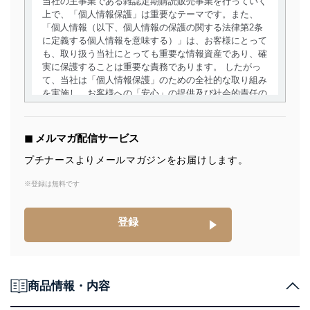
当社の主事業である雑誌定期購読販売事業を行っていく
上で、「個人情報保護」は重要なテーマです。また、
「個人情報（以下、個人情報の保護の関する法律第2条
に定義する個人情報を意味する）」は、お客様にとって
も、取り扱う当社にとっても重要な情報資産であり、確
実に保護することは重要な責務であります。 したがっ
て、当社は「個人情報保護」のための全社的な取り組み
を実施し、お客様への「安心」の提供及び社会的責任の
責務を果たすことを確実にいたします。
個人情報の取得・利用・提供について
◼︎ メルマガ配信サービス
当社は、個人情報の取得・利用・提供に際して、その利
プチナースよりメールマガジンをお届けします。
用目的を明確にし、本人の同意を得たうえで利用目的の
達成に必要な範囲内で適法かつ公正な手段によって取
※登録は無料です
得・利用・提供を行います。また、当社が保有している
個人情報は、同意を得ずに目的外利用、第三者への提
登録
供・開示は行いません。当社においてはこれらの取り組
みを確実にするため、従業者等の教育を徹底してまいり
ます。また、目的外利用を行わないために、適切な管理
措置を講じます。
商品情報・内容
法令遵守