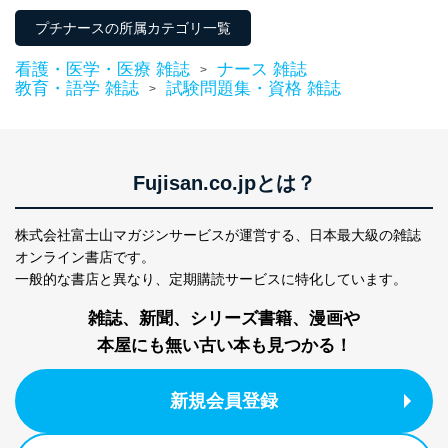
２．利用目的
プチナースの所属カテゴリ一覧
当社が取り扱う開示対象個人情報の利用目的は次のとお
りです。
看護・医学・医療 雑誌
ナース 雑誌
>
教育・語学 雑誌
試験問題集・資格 雑誌
>
No
個人情報の種類
利用目的
購入商品の配送のため
商品代金回収のため
ｅメール等による商品、サービ
ス、キャンペーン等の広告の案内
Fujisan.co.jpとは？
当社の定期購読サ
のため
1
ービス等をご利用
個人が特定できない形で取得した
の方の個人情報
閲覧履歴や購買履歴等の情報を分
株式会社富士山マガジンサービスが運営する、
日本最大級の雑誌
析して、趣味・嗜好に
オンライン書店です。
応じた新商品・サービスに関する
一般的な書店と異なり、
定期購読サービスに特化しています。
広告のため
当社にお問合わせ
お問い合わせ対応、トラブル対
雑誌、新聞、シリーズ書籍、漫画や
2
いただいた方の個
処、オペレーター教育など応対品
人情報
質向上のため
本屋にも無い古い本も見つかる！
カスタマーQ＆Aサイトの投稿内容
の確認のため
新規会員登録
ｅメール等によるカスタマーQ＆A
当社カスタマーQ＆
サイトのサービス内容のご案内の
3
Aサービス利用者
ため