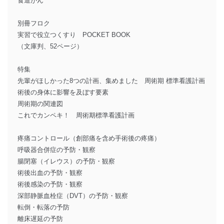
食道がん
別冊フロク
実習で役立つくすり POCKET BOOK
（文庫判、52ページ）
特集
先輩がほしかった8つの計画、集めました 周術期 標準看護計画
術後の身体に影響を及ぼす要素
周術期の関連図
これでカンペキ！ 周術期標準看護計画
疼痛コントロール（創部痛を含め手術後の疼痛）
呼吸器合併症の予防・観察
腸閉塞（イレウス）の予防・観察
術後出血の予防・観察
術後感染の予防・観察
深部静脈血栓症（DVT）の予防・観察
転倒・転落の予防
離床遅延の予防