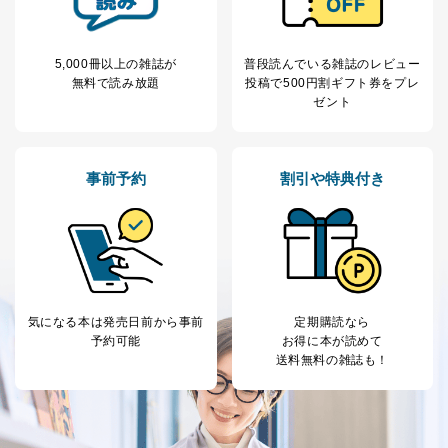
開示等のご請求に対応させていただきます。
なお、6、7については、パートナー（提携企業）様又は
各SNS運営会社様にご請求いただきますようお願い致し
5,000冊以上の雑誌が
普段読んでいる雑誌のレビュー
ます。
無料で読み放題
投稿で
500円割ギフト券をプレ
３．個人情報の第三者提供について
ゼント
当社は、取得した個人情報を適切に管理し､あらかじめ
本人の同意を得ることなく第三者に提供することはあり
ません。ただし、次の場合は除きます。
事前予約
割引や特典付き
法令に基づく場合
人の生命､身体または財産の保護のために必要がある
場合であって、本人の同意を得ることが困難であると
き。
公衆衛生の向上または児童の健全な育成の推進のため
に特に必要がある場合であって、本人の同意を得るこ
とが困難である場合。
気になる本は
発売日前から事前
定期購読なら
国の機関もしくは地方公共団体またはその委託を受け
予約可能
お得に本が読めて
た者が法令の定める事務を遂行することに対して協力
送料無料の雑誌も！
する必要がある場合であって、本人の同意を得ること
により当該事務の遂行に支障を及ぼすおそれがあると
き。
上記２．の利用目的を実施するために守秘義務を結ん