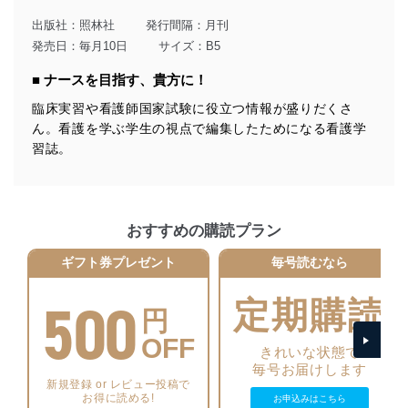
当社は、個人情報に関連する法令、国が定める指針及び
その他の規範を遵守します。また、当社の管理の仕組み
出版社：
照林社
発行間隔：月刊
に、これらの法令及びその他の規範を常に適合させま
発売日：毎月10日
サイズ：B5
す。
■ ナースを目指す、貴方に！
個人情報の安全管理措置
臨床実習や看護師国家試験に役立つ情報が盛りだくさ
当社は、個人情報の正確性及び安全性を確保するため
ん。看護を学ぶ学生の視点で編集したためになる看護学
に、下記セキュリティ対策をはじめとする安全対策を実
習誌。
施し、個人情報の漏えい、滅失またはき損の防止及び是
正に努めます。
アクセス制御
個人データを取り扱うことのできる機器及び当該
おすすめの購読プラン
機器を取り扱う従業者を明確化し、 個人データへ
の不要なアクセスを防止しています。
ギフト券プレゼント
毎号読むなら
アクセス者の識別と認証
500
機器に標準装備されているユーザー制御機能（ユ
定期購読
円
ーザーアカウント制御）により、個人情報データ
ベース等を取り扱う情報システムを使用する従業
OFF
きれいな状態で
者を識別・認証しています。
毎号お届けします
新規登録 or レビュー投稿で
外部からの不正アクセス等の防止
お得に読める!
お申込みはこちら
個人データを取り扱う機器等のオペレーティング