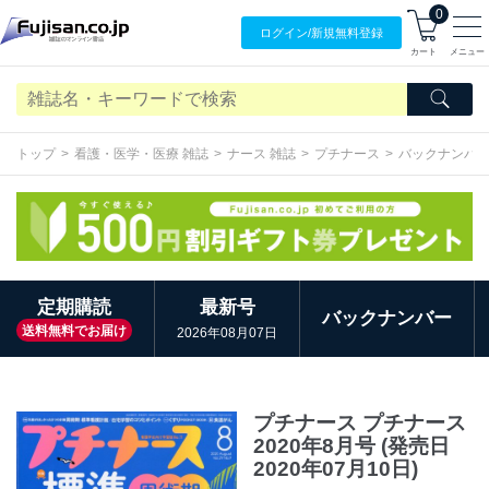
0
ログイン/
新規無料
登録
カート
メニュー
トップ
看護・医学・医療 雑誌
ナース 雑誌
プチナース
バックナンバ
定期購読
最新号
バックナンバー
送料無料でお届け
2026年08月07日
プチナース プチナース
2020年8月号 (発売日
2020年07月10日)