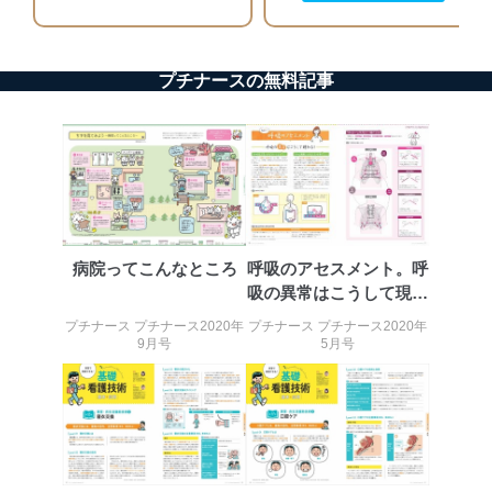
システムを最新の状態に保持しています。
個人データを取り扱う機器等にセキュリティ対策
ソフトウェア等を導入し、自動更新 機能等の活用
プチナースの無料記事
により、これを最新状態としています。
情報システムの使用に伴う漏洩等の防止
メール等により個人データの含まれるファイルを
送信する場合に、当該ファイルへのパスワードを
設定しています。
個人情報保護マネジメントシステムの継続的改善
当社は、内部監査及びマネジメントレビューの機会を通
病院ってこんなところ
呼吸のアセスメント。呼
じて、個人情報保護マネジメントシステムを継続的に改
吸の異常はこうして現れ
善し、常に最良の状態を維持します。
る！
プチナース プチナース2020年
プチナース プチナース2020年
9月号
5月号
苦情及び相談受付け窓口
貴殿の個人情報及び当社の個人情報保護マネジメントシ
ステムに関するご相談及び苦情については以下までご連
絡ください。
適切、かつ迅速に対応させていただきます。
株式会社富士山マガジンサービス 個人情報問い合わせ