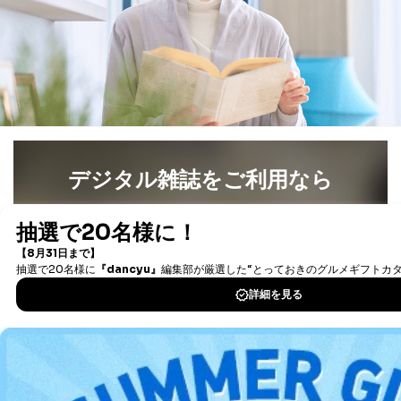
だ企業に、業務の一部として個人情報の取扱いを委
託・提供する場合、その業務に必要な範囲で委託・提
供先企業に個人情報を開示することがあります。
委託・提供先企業は具体的には以下のような企業です
が、これらに限りません。
委託先：カスタマーサポート支援会社 、クレジッ
トカード決済などの決済代行・料金回収会社、広
告配信サービス会社
提供先：出版社、出版物発売元、卸売会社、販売
店など商品の供給者、梱包会社、配送会社、新聞
販売店などの梱包・配送・配達会社
デジタル雑誌をご利用なら
４．開示対象個人情報の「開示」「訂正」等の請求につ
最新号〜バックナンバーまで7000冊以上の雑誌
（電子
いて
書籍）が無料で読み放題！
タダ読みサービス
を楽しもう！
当社は、本人から、開示対象個人情報について利用目的
の通知を求められた場合には、遅滞なくこれに応じま
す。ただし、以下①～④のいずれかに該当する場合は、
DOWNLOAD FOR IOS
利用目的の通知を行なうことはできません。そのとき
は、本人に遅滞無くその旨を通知するとともに、理由を
説明させていただきます。
DOWNLOAD FOR ANDROID
①利用目的を本人に通知し、又は公表することによって
本人又は第三者の生命、身体、財産その他の権利利益を