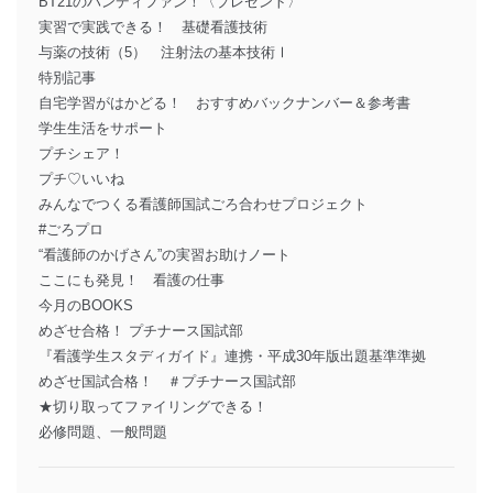
BT21のハンディファン！〈プレゼント〉
実習で実践できる！ 基礎看護技術
与薬の技術（5） 注射法の基本技術Ⅰ
特別記事
自宅学習がはかどる！ おすすめバックナンバー＆参考書
学生生活をサポート
プチシェア！
プチ♡いいね
みんなでつくる看護師国試ごろ合わせプロジェクト
#ごろプロ
“看護師のかげさん”の実習お助けノート
ここにも発見！ 看護の仕事
今月のBOOKS
めざせ合格！ プチナース国試部
『看護学生スタディガイド』連携・平成30年版出題基準準拠
めざせ国試合格！ ＃プチナース国試部
★切り取ってファイリングできる！
必修問題、一般問題