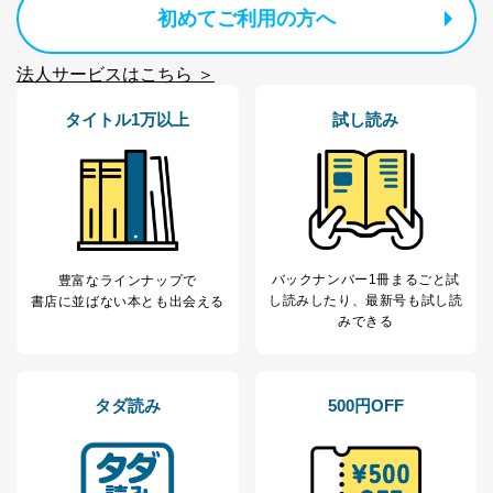
ｅメール等による商品、サービ
初めてご利用の方へ
ス、キャンペーン等の広告に関す
るご案内のため
法人サービスはこちら ＞
採用応募者の方の
4
採用選考、ご連絡のため
個人情報
当社の従業者の個
人事、総務などの雇用管理等のた
タイトル1万以上
試し読み
5
人情報
め
パートナー（提携
購入商品配送のため
企業）からの委託
提携企業及びお客様がご購入され
により当社の
た商品の発売元企業からのｅメー
6
定期購読サービス
ル等による商品、
等をご利用の方の
サービス、キャンペーン等の広告
個人情報
に関するご案内のため
バックナンバー1冊まるごと試
豊富なラインナップで
当社のサービス利用状況の把握お
し読み
したり、最新号も試し読
書店に並ばない本とも出会える
よびその分析のため
みできる
お問い合わせ対応、トラブル対
SNS公式アカウン
処、オペレーター教育など応対品
7
トに登録された方
質向上のため
の個人情報
その他当社のプライバシーポリシ
タダ読み
500円OFF
ー等にて公表する利用目的達成の
ため
※上記の利用目的のうちNo.1～5については保有個人デ
ータ（開示対象個人情報）の利用目的であり、下記4.の