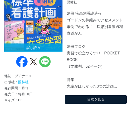
照林社
別冊 疾患別看護過程
ゴードンの枠組みでアセスメント
事例でわかる！ 疾患別看護過程
食道がん
別冊フロク
試し読み
実習で役立つくすり POCKET
BOOK
（文庫判、52ページ）
雑誌：プチナース
特集
出版社：
照林社
先輩がほしかった8つの計画...
発行間隔：月刊
発売日：毎月10日
目次を見る
サイズ：B5