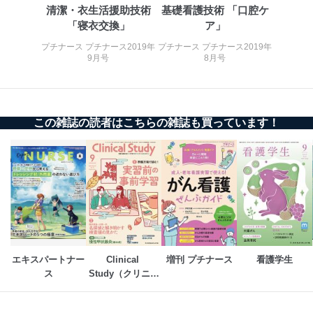
清潔・衣生活援助技術
基礎看護技術 「口腔ケ
係
「寝衣交換」
ア」
TEL：0570-200-223
FAX：03-5459-7073
プチナース プチナース2019年
プチナース プチナース2019年
e-mail：
cs@fujisan.co.jp
9月号
8月号
改訂：2025年2月20日
制定：2005年4月1日
株式会社富士山マガジンサービス
代表取締役会長 西野 伸一郎
この雑誌の読者はこちらの雑誌も買っています！
個人情報の取扱いについて
１．個人情報保護管理者
当社は以下の個人情報保護管理者を設置し、個人情報保
護管理者の責任のもと、個人情報を取得・アクセス・利
用・提供・管理いたします。
東京都渋谷区南平台町16-11
株式会社富士山マガジンサービス
エキスパートナー
Clinical 
増刊 プチナース
看護学生
代表取締役会長 西野 伸一郎
ス
Study（クリニカ
個人情報保護管理者: 経営管理グループディレクター 前
ルスタディ）
田 嘉也