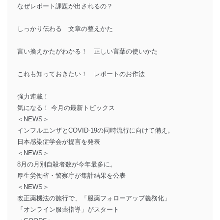
なぜレポート課題が出されるの？
しっかり伝わる 文章の整えかた
言い換えかたがわかる！ 正しい言葉の使いかた
これも知っておきたい！ レポートのお作法
強力連載！
気になる！ 今月の最新トピックス
＜NEWS＞
インフルエンザとCOVID-19の同時流行に向けて備え。
日本感染症学会が提言を発表
＜NEWS＞
8月の月別自殺者数が今年最多に。
厚生労働省・警察庁が集計結果を公表
＜NEWS＞
改正薬機法の施行で、「服薬フォローアップ義務化」
「オンライン服薬指導」がスタート