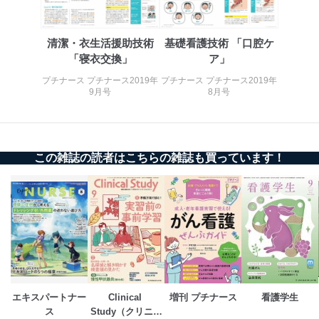
適切、かつ迅速に対応させていただきます。
株式会社富士山マガジンサービス 個人情報問い合わせ
清潔・衣生活援助技術
基礎看護技術 「口腔ケ
係
「寝衣交換」
ア」
TEL：0570-200-223
FAX：03-5459-7073
プチナース プチナース2019年
プチナース プチナース2019年
e-mail：
cs@fujisan.co.jp
9月号
8月号
改訂：2025年2月20日
制定：2005年4月1日
株式会社富士山マガジンサービス
代表取締役会長 西野 伸一郎
この雑誌の読者はこちらの雑誌も買っています！
個人情報の取扱いについて
１．個人情報保護管理者
当社は以下の個人情報保護管理者を設置し、個人情報保
護管理者の責任のもと、個人情報を取得・アクセス・利
用・提供・管理いたします。
東京都渋谷区南平台町16-11
株式会社富士山マガジンサービス
エキスパートナー
Clinical 
増刊 プチナース
看護学生
代表取締役会長 西野 伸一郎
ス
Study（クリニカ
個人情報保護管理者: 経営管理グループディレクター 前