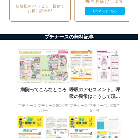
毎号お届けします
新規登録 or レビュー投稿で
外部からの不正アクセス等の防止
お得に読める!
お申込みはこちら
個人データを取り扱う機器等のオペレーティング
システムを最新の状態に保持しています。
個人データを取り扱う機器等にセキュリティ対策
ソフトウェア等を導入し、自動更新 機能等の活用
プチナースの無料記事
により、これを最新状態としています。
情報システムの使用に伴う漏洩等の防止
メール等により個人データの含まれるファイルを
送信する場合に、当該ファイルへのパスワードを
設定しています。
個人情報保護マネジメントシステムの継続的改善
当社は、内部監査及びマネジメントレビューの機会を通
病院ってこんなところ
呼吸のアセスメント。呼
じて、個人情報保護マネジメントシステムを継続的に改
吸の異常はこうして現れ
善し、常に最良の状態を維持します。
る！
プチナース プチナース2020年
プチナース プチナース2020年
9月号
5月号
苦情及び相談受付け窓口
貴殿の個人情報及び当社の個人情報保護マネジメントシ
ステムに関するご相談及び苦情については以下までご連
絡ください。