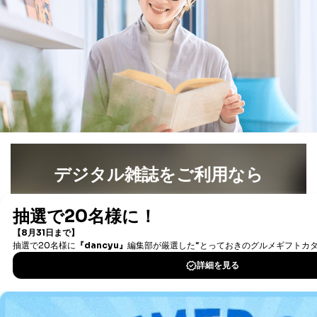
き。
上記２．の利用目的を実施するために守秘義務を結ん
だ企業に、業務の一部として個人情報の取扱いを委
託・提供する場合、その業務に必要な範囲で委託・提
供先企業に個人情報を開示することがあります。
委託・提供先企業は具体的には以下のような企業です
が、これらに限りません。
委託先：カスタマーサポート支援会社 、クレジッ
トカード決済などの決済代行・料金回収会社、広
告配信サービス会社
提供先：出版社、出版物発売元、卸売会社、販売
店など商品の供給者、梱包会社、配送会社、新聞
販売店などの梱包・配送・配達会社
デジタル雑誌をご利用なら
４．開示対象個人情報の「開示」「訂正」等の請求につ
最新号〜バックナンバーまで7000冊以上の雑誌
（電子
いて
書籍）が無料で読み放題！
タダ読みサービス
を楽しもう！
当社は、本人から、開示対象個人情報について利用目的
の通知を求められた場合には、遅滞なくこれに応じま
す。ただし、以下①～④のいずれかに該当する場合は、
DOWNLOAD FOR IOS
利用目的の通知を行なうことはできません。そのとき
は、本人に遅滞無くその旨を通知するとともに、理由を
説明させていただきます。
DOWNLOAD FOR ANDROID