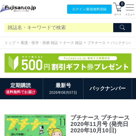
0
ログイン/
新規無料
登録
カート
メニュー
トップ
看護・医学・医療 雑誌
ナース 雑誌
プチナース
バックナンバ
定期購読
最新号
バックナンバー
送料無料でお届け
2026年08月07日
プチナース プチナース
2020年11月号 (発売日
2020年10月10日)