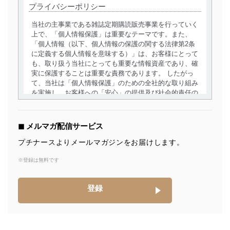
プライバシーポリシー
当社の主事業である雑誌定期購読販売事業を行っていく
上で、「個人情報保護」は重要なテーマです。また、
「個人情報（以下、個人情報の保護の関する法律第2条
に定義する個人情報を意味する）」は、お客様にとって
も、取り扱う当社にとっても重要な情報資産であり、確
実に保護することは重要な責務であります。 したがっ
て、当社は「個人情報保護」のための全社的な取り組み
を実施し、お客様への「安心」の提供及び社会的責任の
責務を果たすことを確実にいたします。
個人情報の取得・利用・提供について
◼︎ メルマガ配信サービス
当社は、個人情報の取得・利用・提供に際して、その利
プチナースよりメールマガジンをお届けします。
用目的を明確にし、本人の同意を得たうえで利用目的の
達成に必要な範囲内で適法かつ公正な手段によって取
※登録は無料です
得・利用・提供を行います。また、当社が保有している
個人情報は、同意を得ずに目的外利用、第三者への提
登録
供・開示は行いません。当社においてはこれらの取り組
みを確実にするため、従業者等の教育を徹底してまいり
ます。また、目的外利用を行わないために、適切な管理
措置を講じます。