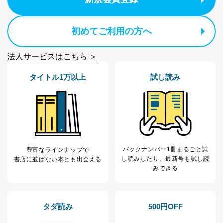
当社カスタマーQ＆
サイトのサービス内容のご案内の
3
Aサービス利用者
ため
ｅメール等による商品、サービ
初めてご利用の方へ
ス、キャンペーン等の広告に関す
るご案内のため
法人サービスはこちら ＞
採用応募者の方の
4
採用選考、ご連絡のため
個人情報
当社の従業者の個
人事、総務などの雇用管理等のた
タイトル1万以上
試し読み
5
人情報
め
パートナー（提携
購入商品配送のため
企業）からの委託
提携企業及びお客様がご購入され
により当社の
た商品の発売元企業からのｅメー
6
定期購読サービス
ル等による商品、
等をご利用の方の
サービス、キャンペーン等の広告
個人情報
に関するご案内のため
バックナンバー1冊まるごと試
豊富なラインナップで
当社のサービス利用状況の把握お
し読み
したり、最新号も試し読
書店に並ばない本とも出会える
よびその分析のため
みできる
お問い合わせ対応、トラブル対
SNS公式アカウン
処、オペレーター教育など応対品
7
トに登録された方
質向上のため
の個人情報
その他当社のプライバシーポリシ
タダ読み
500円OFF
ー等にて公表する利用目的達成の
ため