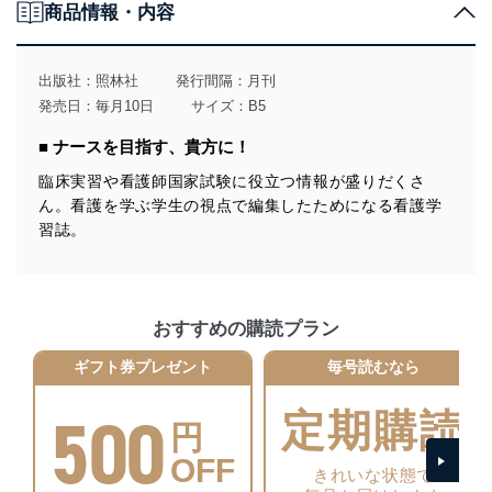
商品情報・内容
法令遵守
当社は、個人情報に関連する法令、国が定める指針及び
その他の規範を遵守します。また、当社の管理の仕組み
出版社：
照林社
発行間隔：月刊
に、これらの法令及びその他の規範を常に適合させま
発売日：毎月10日
サイズ：B5
す。
■ ナースを目指す、貴方に！
個人情報の安全管理措置
臨床実習や看護師国家試験に役立つ情報が盛りだくさ
当社は、個人情報の正確性及び安全性を確保するため
ん。看護を学ぶ学生の視点で編集したためになる看護学
に、下記セキュリティ対策をはじめとする安全対策を実
習誌。
施し、個人情報の漏えい、滅失またはき損の防止及び是
正に努めます。
アクセス制御
個人データを取り扱うことのできる機器及び当該
おすすめの購読プラン
機器を取り扱う従業者を明確化し、 個人データへ
の不要なアクセスを防止しています。
ギフト券プレゼント
毎号読むなら
アクセス者の識別と認証
500
機器に標準装備されているユーザー制御機能（ユ
定期購読
円
ーザーアカウント制御）により、個人情報データ
ベース等を取り扱う情報システムを使用する従業
OFF
きれいな状態で
者を識別・認証しています。