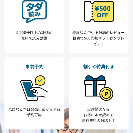
※上記の利用目的のうちNo.1～5については保有個人デ
ータ（開示対象個人情報）の利用目的であり、下記4.の
開示等のご請求に対応させていただきます。
なお、6、7については、パートナー（提携企業）様又は
各SNS運営会社様にご請求いただきますようお願い致し
5,000冊以上の雑誌が
普段読んでいる雑誌のレビュー
ます。
無料で読み放題
投稿で
500円割ギフト券をプレ
３．個人情報の第三者提供について
ゼント
当社は、取得した個人情報を適切に管理し､あらかじめ
本人の同意を得ることなく第三者に提供することはあり
ません。ただし、次の場合は除きます。
事前予約
割引や特典付き
法令に基づく場合
人の生命､身体または財産の保護のために必要がある
場合であって、本人の同意を得ることが困難であると
き。
公衆衛生の向上または児童の健全な育成の推進のため
に特に必要がある場合であって、本人の同意を得るこ
とが困難である場合。
気になる本は
発売日前から事前
定期購読なら
国の機関もしくは地方公共団体またはその委託を受け
予約可能
お得に本が読めて
た者が法令の定める事務を遂行することに対して協力
送料無料の雑誌も！
する必要がある場合であって、本人の同意を得ること
により当該事務の遂行に支障を及ぼすおそれがあると