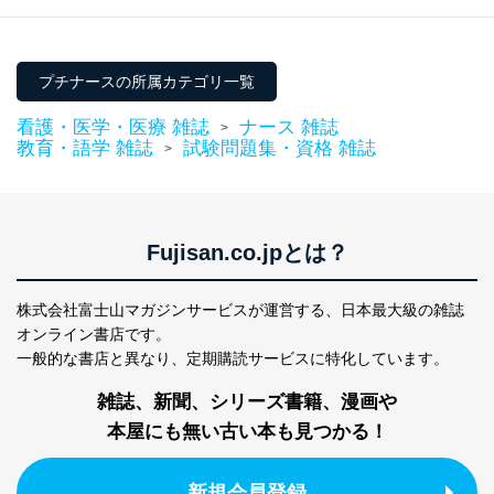
ルスタディ）
田 嘉也
２．利用目的
プチナースの所属カテゴリ一覧
当社が取り扱う開示対象個人情報の利用目的は次のとお
りです。
看護・医学・医療 雑誌
ナース 雑誌
>
教育・語学 雑誌
試験問題集・資格 雑誌
>
No
個人情報の種類
利用目的
購入商品の配送のため
商品代金回収のため
ｅメール等による商品、サービ
ス、キャンペーン等の広告の案内
Fujisan.co.jpとは？
当社の定期購読サ
のため
1
ービス等をご利用
個人が特定できない形で取得した
の方の個人情報
閲覧履歴や購買履歴等の情報を分
株式会社富士山マガジンサービスが運営する、
日本最大級の雑誌
析して、趣味・嗜好に
オンライン書店です。
応じた新商品・サービスに関する
一般的な書店と異なり、
定期購読サービスに特化しています。
広告のため
当社にお問合わせ
お問い合わせ対応、トラブル対
雑誌、新聞、シリーズ書籍、漫画や
2
いただいた方の個
処、オペレーター教育など応対品
人情報
質向上のため
本屋にも無い古い本も見つかる！
カスタマーQ＆Aサイトの投稿内容
の確認のため
新規会員登録
ｅメール等によるカスタマーQ＆A