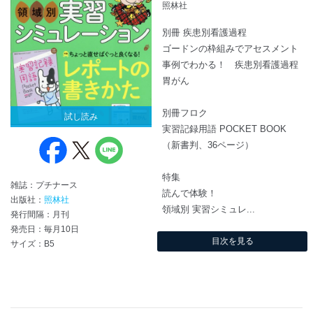
照林社
別冊 疾患別看護過程
ゴードンの枠組みでアセスメント
事例でわかる！ 疾患別看護過程
胃がん
別冊フロク
試し読み
実習記録用語 POCKET BOOK
（新書判、36ページ）
特集
雑誌：プチナース
読んで体験！
出版社：
照林社
領域別 実習シミュレ...
発行間隔：月刊
発売日：毎月10日
目次を見る
サイズ：B5