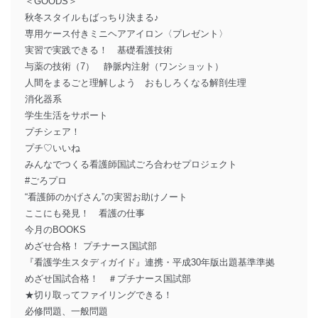
＜GOODS＞
秋冬スタイルもばっちり決まる♪
専用ケース付きミニヘアアイロン〈プレゼント〉
実習で実践できる！ 基礎看護技術
与薬の技術（7） 静脈内注射（ワンショット）
人間をまるごと理解しよう おもしろくなる解剖生理
消化器系
学生生活をサポート
プチシェア！
プチ♡いいね
みんなでつくる看護師国試ごろ合わせプロジェクト
#ごろプロ
“看護師のかげさん”の実習お助けノート
ここにも発見！ 看護の仕事
今月のBOOKS
めざせ合格！ プチナース国試部
『看護学生スタディガイド』連携・平成30年版出題基準準拠
めざせ国試合格！ ＃プチナース国試部
★切り取ってファイリングできる！
必修問題、一般問題