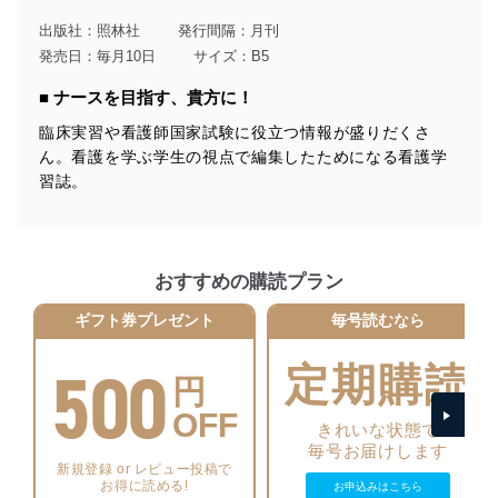
当社は、個人情報に関連する法令、国が定める指針及び
その他の規範を遵守します。また、当社の管理の仕組み
出版社：
照林社
発行間隔：月刊
に、これらの法令及びその他の規範を常に適合させま
発売日：毎月10日
サイズ：B5
す。
■ ナースを目指す、貴方に！
個人情報の安全管理措置
臨床実習や看護師国家試験に役立つ情報が盛りだくさ
当社は、個人情報の正確性及び安全性を確保するため
ん。看護を学ぶ学生の視点で編集したためになる看護学
に、下記セキュリティ対策をはじめとする安全対策を実
習誌。
施し、個人情報の漏えい、滅失またはき損の防止及び是
正に努めます。
アクセス制御
個人データを取り扱うことのできる機器及び当該
おすすめの購読プラン
機器を取り扱う従業者を明確化し、 個人データへ
の不要なアクセスを防止しています。
ギフト券プレゼント
毎号読むなら
アクセス者の識別と認証
500
機器に標準装備されているユーザー制御機能（ユ
定期購読
円
ーザーアカウント制御）により、個人情報データ
ベース等を取り扱う情報システムを使用する従業
OFF
きれいな状態で
者を識別・認証しています。
毎号お届けします
新規登録 or レビュー投稿で
外部からの不正アクセス等の防止
お得に読める!
お申込みはこちら
個人データを取り扱う機器等のオペレーティング