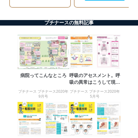
システムを最新の状態に保持しています。
個人データを取り扱う機器等にセキュリティ対策
ソフトウェア等を導入し、自動更新 機能等の活用
プチナースの無料記事
により、これを最新状態としています。
情報システムの使用に伴う漏洩等の防止
メール等により個人データの含まれるファイルを
送信する場合に、当該ファイルへのパスワードを
設定しています。
個人情報保護マネジメントシステムの継続的改善
当社は、内部監査及びマネジメントレビューの機会を通
病院ってこんなところ
呼吸のアセスメント。呼
じて、個人情報保護マネジメントシステムを継続的に改
吸の異常はこうして現れ
善し、常に最良の状態を維持します。
る！
プチナース プチナース2020年
プチナース プチナース2020年
9月号
5月号
苦情及び相談受付け窓口
貴殿の個人情報及び当社の個人情報保護マネジメントシ
ステムに関するご相談及び苦情については以下までご連
絡ください。
適切、かつ迅速に対応させていただきます。
株式会社富士山マガジンサービス 個人情報問い合わせ