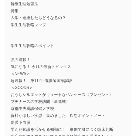
解剖生理勉強法
特集
入学・進級したらどうなるの？
学生生活攻略マップ
学生生活攻略のポイント
強力連載！
気になる！ 今月の最新トピックス
＜NEWS＞
超速報！ 第112回看護師国家試験
＜GOODS＞
おうちシルエットがキュートなペンケース〈プレゼント〉
プチナースの学校訪問〈新連載〉
京都中央看護保健大学校
資料がほしい疾患、集めました 疾患ポイントノート
硬膜下血腫
学んだ知識を活かせる知識に！ 事例で身につく臨床判断