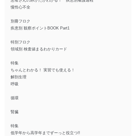
患者さんのみかたがわかる！ 疾患別看護過程
慢性心不全
別冊フロク
疾患別 観察ポイントBOOK Part1
特別フロク
領域別 検査値まるわかりカード
特集
ちゃんとわかる！ 実習でも使える！
解剖生理
呼吸
循環
腎臓
特集
低学年から高学年までずーっと役立つ!!