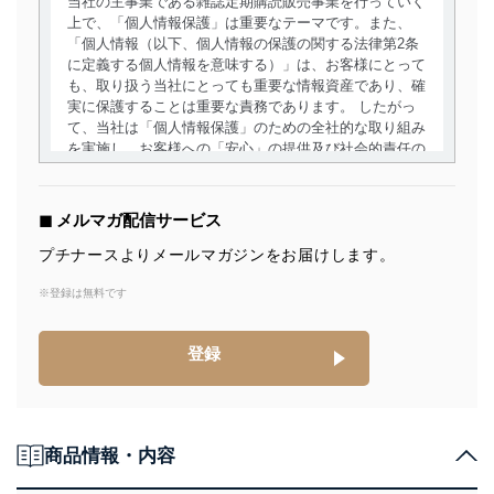
当社の主事業である雑誌定期購読販売事業を行っていく
上で、「個人情報保護」は重要なテーマです。また、
「個人情報（以下、個人情報の保護の関する法律第2条
に定義する個人情報を意味する）」は、お客様にとって
も、取り扱う当社にとっても重要な情報資産であり、確
実に保護することは重要な責務であります。 したがっ
て、当社は「個人情報保護」のための全社的な取り組み
を実施し、お客様への「安心」の提供及び社会的責任の
責務を果たすことを確実にいたします。
個人情報の取得・利用・提供について
◼︎ メルマガ配信サービス
当社は、個人情報の取得・利用・提供に際して、その利
プチナースよりメールマガジンをお届けします。
用目的を明確にし、本人の同意を得たうえで利用目的の
達成に必要な範囲内で適法かつ公正な手段によって取
※登録は無料です
得・利用・提供を行います。また、当社が保有している
個人情報は、同意を得ずに目的外利用、第三者への提
登録
供・開示は行いません。当社においてはこれらの取り組
みを確実にするため、従業者等の教育を徹底してまいり
ます。また、目的外利用を行わないために、適切な管理
措置を講じます。
商品情報・内容
法令遵守