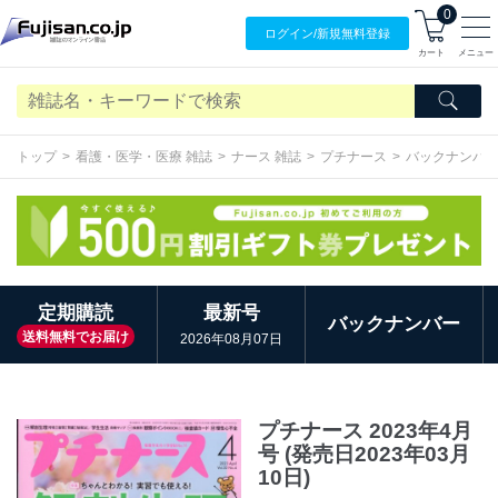
0
ログイン/
新規無料
登録
カート
メニュー
トップ
看護・医学・医療 雑誌
ナース 雑誌
プチナース
バックナンバ
定期購読
最新号
バックナンバー
送料無料でお届け
2026年08月07日
プチナース 2023年4月
号 (発売日2023年03月
10日)