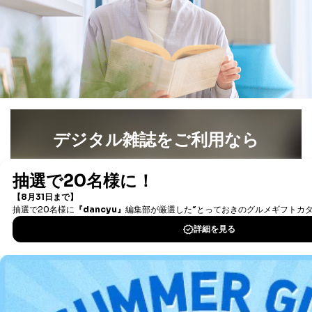
だ企業に、業務の一部として個人情報の取扱いを委
託・提供する場合、その業務に必要な範囲で委託・提
供先企業に個人情報を開示することがあります。
委託・提供先企業は具体的には以下のような企業です
が、これらに限りません。
委託先：カスタマーサポート支援会社 、クレジッ
トカード決済などの決済代行・料金回収会社、広
告配信サービス会社
提供先：出版社、出版物発売元、卸売会社、販売
店など商品の供給者、梱包会社、配送会社、新聞
販売店などの梱包・配送・配達会社
デジタル雑誌をご利用なら
４．開示対象個人情報の「開示」「訂正」等の請求につ
最新号〜バックナンバーまで7000冊以上の雑誌
（電子
いて
書籍）が無料で読み放題！
タダ読みサービス
を楽しもう！
当社は、本人から、開示対象個人情報について利用目的
の通知を求められた場合には、遅滞なくこれに応じま
す。ただし、以下①～④のいずれかに該当する場合は、
DOWNLOAD FOR IOS
利用目的の通知を行なうことはできません。そのとき
は、本人に遅滞無くその旨を通知するとともに、理由を
説明させていただきます。
DOWNLOAD FOR ANDROID
①利用目的を本人に通知し、又は公表することによって
本人又は第三者の生命、身体、財産その他の権利利益を