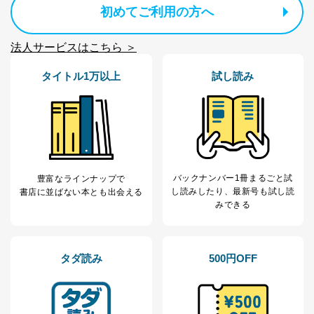
ｅメール等による商品、サービ
初めてご利用の方へ
ス、キャンペーン等の広告に関す
るご案内のため
法人サービスはこちら ＞
採用応募者の方の
4
採用選考、ご連絡のため
個人情報
当社の従業者の個
人事、総務などの雇用管理等のた
タイトル1万以上
試し読み
5
人情報
め
パートナー（提携
購入商品配送のため
企業）からの委託
提携企業及びお客様がご購入され
により当社の
た商品の発売元企業からのｅメー
6
定期購読サービス
ル等による商品、
等をご利用の方の
サービス、キャンペーン等の広告
個人情報
に関するご案内のため
バックナンバー1冊まるごと試
豊富なラインナップで
当社のサービス利用状況の把握お
し読み
したり、最新号も試し読
書店に並ばない本とも出会える
よびその分析のため
みできる
お問い合わせ対応、トラブル対
SNS公式アカウン
処、オペレーター教育など応対品
7
トに登録された方
質向上のため
の個人情報
その他当社のプライバシーポリシ
タダ読み
500円OFF
ー等にて公表する利用目的達成の
ため
※上記の利用目的のうちNo.1～5については保有個人デ
ータ（開示対象個人情報）の利用目的であり、下記4.の