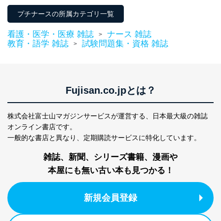
２．利用目的
プチナースの所属カテゴリ一覧
当社が取り扱う開示対象個人情報の利用目的は次のとお
りです。
看護・医学・医療 雑誌
ナース 雑誌
>
教育・語学 雑誌
試験問題集・資格 雑誌
>
No
個人情報の種類
利用目的
購入商品の配送のため
商品代金回収のため
ｅメール等による商品、サービ
ス、キャンペーン等の広告の案内
Fujisan.co.jpとは？
当社の定期購読サ
のため
1
ービス等をご利用
個人が特定できない形で取得した
の方の個人情報
閲覧履歴や購買履歴等の情報を分
株式会社富士山マガジンサービスが運営する、
日本最大級の雑誌
析して、趣味・嗜好に
オンライン書店です。
応じた新商品・サービスに関する
一般的な書店と異なり、
定期購読サービスに特化しています。
広告のため
当社にお問合わせ
お問い合わせ対応、トラブル対
雑誌、新聞、シリーズ書籍、漫画や
2
いただいた方の個
処、オペレーター教育など応対品
人情報
質向上のため
本屋にも無い古い本も見つかる！
カスタマーQ＆Aサイトの投稿内容
の確認のため
新規会員登録
ｅメール等によるカスタマーQ＆A
当社カスタマーQ＆
サイトのサービス内容のご案内の
3
Aサービス利用者
ため