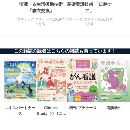
清潔・衣生活援助技術
基礎看護技術 「口腔ケ
係
「寝衣交換」
ア」
TEL：0570-200-223
FAX：03-5459-7073
プチナース プチナース2019年
プチナース プチナース2019年
e-mail：
cs@fujisan.co.jp
9月号
8月号
改訂：2025年2月20日
制定：2005年4月1日
株式会社富士山マガジンサービス
代表取締役会長 西野 伸一郎
この雑誌の読者はこちらの雑誌も買っています！
個人情報の取扱いについて
１．個人情報保護管理者
当社は以下の個人情報保護管理者を設置し、個人情報保
護管理者の責任のもと、個人情報を取得・アクセス・利
用・提供・管理いたします。
東京都渋谷区南平台町16-11
株式会社富士山マガジンサービス
エキスパートナー
Clinical 
増刊 プチナース
看護学生
代表取締役会長 西野 伸一郎
ス
Study（クリニカ
個人情報保護管理者: 経営管理グループディレクター 前
ルスタディ）
田 嘉也