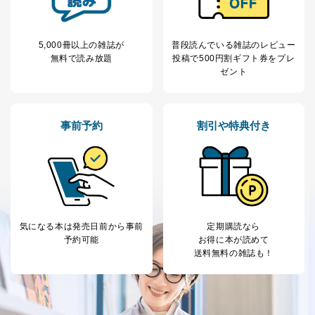
開示等のご請求に対応させていただきます。
なお、6、7については、パートナー（提携企業）様又は
各SNS運営会社様にご請求いただきますようお願い致し
5,000冊以上の雑誌が
普段読んでいる雑誌のレビュー
ます。
無料で読み放題
投稿で
500円割ギフト券をプレ
３．個人情報の第三者提供について
ゼント
当社は、取得した個人情報を適切に管理し､あらかじめ
本人の同意を得ることなく第三者に提供することはあり
ません。ただし、次の場合は除きます。
事前予約
割引や特典付き
法令に基づく場合
人の生命､身体または財産の保護のために必要がある
場合であって、本人の同意を得ることが困難であると
き。
公衆衛生の向上または児童の健全な育成の推進のため
に特に必要がある場合であって、本人の同意を得るこ
とが困難である場合。
気になる本は
発売日前から事前
定期購読なら
国の機関もしくは地方公共団体またはその委託を受け
予約可能
お得に本が読めて
た者が法令の定める事務を遂行することに対して協力
送料無料の雑誌も！
する必要がある場合であって、本人の同意を得ること
により当該事務の遂行に支障を及ぼすおそれがあると
き。
上記２．の利用目的を実施するために守秘義務を結ん