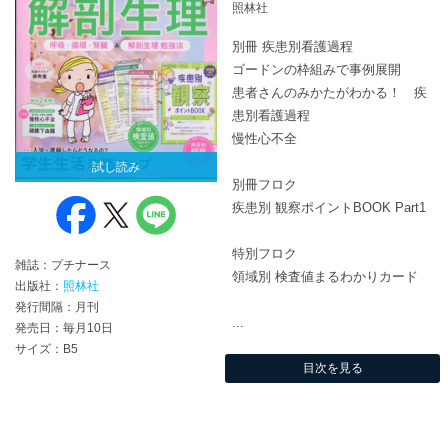
照林社
別冊 疾患別看護過程
ゴードンの枠組みで事例展開
患者さんのみかたがわかる！ 疾
患別看護過程
慢性心不全
試し読み
別冊フロク
疾患別 観察ポイントBOOK Part1
特別フロク
雑誌：プチナース
領域別 検査値まるわかりカード
出版社：
照林社
発行間隔：月刊
...
発売日：毎月10日
サイズ：B5
目次を見る