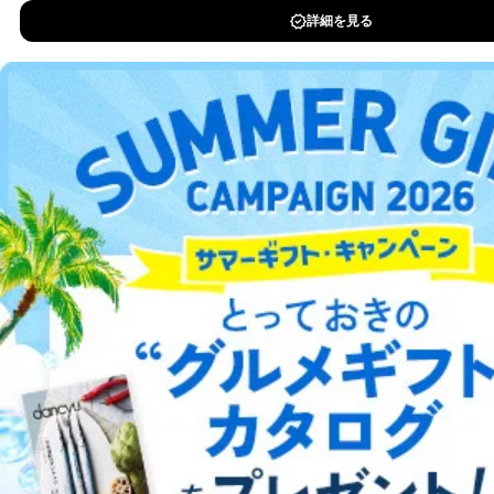
す。ただし、以下①～④のいずれかに該当する場合は、
DOWNLOAD FOR IOS
利用目的の通知を行なうことはできません。そのとき
は、本人に遅滞無くその旨を通知するとともに、理由を
説明させていただきます。
DOWNLOAD FOR ANDROID
①利用目的を本人に通知し、又は公表することによって
本人又は第三者の生命、身体、財産その他の権利利益を
害するおそれがある場合
ご利用方法はこちら
②利用目的を本人に通知し、又は公表することによって
当該事業者の権利又は正当な利益を害するおそれがある
場合
③国の機関又は地方公共団体が法令の定める事務を遂行
総合案内
することに対して協力する必要がある場合であって、利
用目的を本人に通知し、又は公表することによって当該
アフィリエイト
採用情報
事務の遂行に支障を及ぼすおそれがあるとき
④開示対象個人情報の利用目的が明らかな場合
プレスリリース
お問い合わせ
開示対象個人情報については、保有個人データの本人ま
たはその代理人からの利用目的の通知、開示、変更等
利用規約
プライバシーポリシー
特定商取引法に基づく表示
会社案内
出版社の皆様へ
（内容の訂正、追加または削除）、利用停止等（「利用
投資家の皆様へ
サイトマップ
の停止または消去」「第三者への提供の停止」）の求め
に対応させていただいております。 当社顧客の皆様の
個人情報は「マイページ」にログインしていただくこと
で、訂正、追加、変更を行っていただくことが出来ま