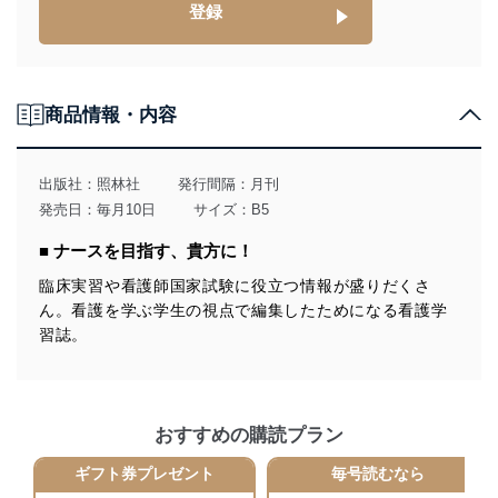
登録
供・開示は行いません。当社においてはこれらの取り組
みを確実にするため、従業者等の教育を徹底してまいり
ます。また、目的外利用を行わないために、適切な管理
措置を講じます。
商品情報・内容
法令遵守
当社は、個人情報に関連する法令、国が定める指針及び
その他の規範を遵守します。また、当社の管理の仕組み
出版社：
照林社
発行間隔：月刊
に、これらの法令及びその他の規範を常に適合させま
発売日：毎月10日
サイズ：B5
す。
■ ナースを目指す、貴方に！
個人情報の安全管理措置
臨床実習や看護師国家試験に役立つ情報が盛りだくさ
当社は、個人情報の正確性及び安全性を確保するため
ん。看護を学ぶ学生の視点で編集したためになる看護学
に、下記セキュリティ対策をはじめとする安全対策を実
習誌。
施し、個人情報の漏えい、滅失またはき損の防止及び是
正に努めます。
アクセス制御
個人データを取り扱うことのできる機器及び当該
おすすめの購読プラン
機器を取り扱う従業者を明確化し、 個人データへ
の不要なアクセスを防止しています。
ギフト券プレゼント
毎号読むなら