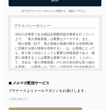
以下のプライバシーポリシーに同意の上、登録して下さい。
プライバシーポリシー
当社の主事業である雑誌定期購読販売事業を行っていく
上で、「個人情報保護」は重要なテーマです。また、
「個人情報（以下、個人情報の保護の関する法律第2条
に定義する個人情報を意味する）」は、お客様にとって
も、取り扱う当社にとっても重要な情報資産であり、確
実に保護することは重要な責務であります。 したがっ
て、当社は「個人情報保護」のための全社的な取り組み
を実施し、お客様への「安心」の提供及び社会的責任の
責務を果たすことを確実にいたします。
個人情報の取得・利用・提供について
◼︎ メルマガ配信サービス
当社は、個人情報の取得・利用・提供に際して、その利
プチナースよりメールマガジンをお届けします。
用目的を明確にし、本人の同意を得たうえで利用目的の
達成に必要な範囲内で適法かつ公正な手段によって取
※登録は無料です
得・利用・提供を行います。また、当社が保有している
個人情報は、同意を得ずに目的外利用、第三者への提