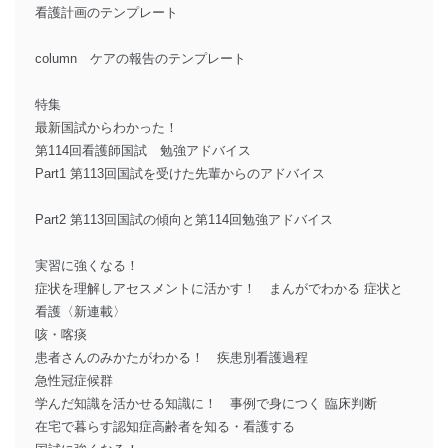
看護計画のテンプレート
column ケアの報告のテンプレート
特集
最新国試からわかった！
第114回看護師国試 勉強アドバイス
Part1 第113回国試を受けた先輩からのアドバイス
Part2 第113回国試の傾向と第114回勉強アドバイス
実習に強くなる！
症状を理解しアセスメントに活かす！ まんがでわかる 症状と
看護〈新連載〉
咳・喀痰
患者さんのみかたがわかる！ 疾患別看護過程
急性冠症候群
学んだ知識を活かせる知識に！ 事例で身につく 臨床判断
在宅で暮らす認知症高齢者を知る・看護する