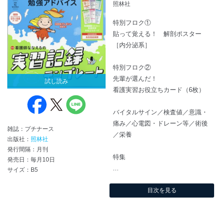
照林社
特別フロク①
貼って覚える！ 解剖ポスター
［内分泌系］
特別フロク②
先輩が選んだ！
試し読み
看護実習お役立ちカード（6枚）
バイタルサイン／検査値／意識・
痛み／心電図・ドレーン等／術後
雑誌：プチナース
／栄養
出版社：
照林社
発行間隔：月刊
特集
発売日：毎月10日
...
サイズ：B5
目次を見る