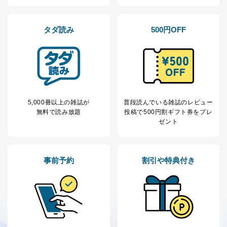
処、オペレーター教育など応対品
7
トに登録された方
質向上のため
の個人情報
その他当社のプライバシーポリシ
タダ読み
500円OFF
ー等にて公表する利用目的達成の
ため
※上記の利用目的のうちNo.1～5については保有個人デ
ータ（開示対象個人情報）の利用目的であり、下記4.の
開示等のご請求に対応させていただきます。
なお、6、7については、パートナー（提携企業）様又は
各SNS運営会社様にご請求いただきますようお願い致し
5,000冊以上の雑誌が
普段読んでいる雑誌のレビュー
ます。
無料で読み放題
投稿で
500円割ギフト券をプレ
３．個人情報の第三者提供について
ゼント
当社は、取得した個人情報を適切に管理し､あらかじめ
本人の同意を得ることなく第三者に提供することはあり
ません。ただし、次の場合は除きます。
事前予約
割引や特典付き
法令に基づく場合
人の生命､身体または財産の保護のために必要がある
場合であって、本人の同意を得ることが困難であると
き。
公衆衛生の向上または児童の健全な育成の推進のため
に特に必要がある場合であって、本人の同意を得るこ