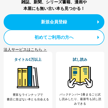
雑誌、新聞、シリーズ書籍、漫画や
2
いただいた方の個
処、オペレーター教育など応対品
人情報
質向上のため
本屋にも無い古い本も見つかる！
カスタマーQ＆Aサイトの投稿内容
の確認のため
新規会員登録
ｅメール等によるカスタマーQ＆A
当社カスタマーQ＆
サイトのサービス内容のご案内の
3
Aサービス利用者
ため
ｅメール等による商品、サービ
初めてご利用の方へ
ス、キャンペーン等の広告に関す
るご案内のため
法人サービスはこちら ＞
採用応募者の方の
4
採用選考、ご連絡のため
個人情報
当社の従業者の個
人事、総務などの雇用管理等のた
タイトル1万以上
試し読み
5
人情報
め
パートナー（提携
購入商品配送のため
企業）からの委託
提携企業及びお客様がご購入され
により当社の
た商品の発売元企業からのｅメー
6
定期購読サービス
ル等による商品、
等をご利用の方の
サービス、キャンペーン等の広告
個人情報
に関するご案内のため
バックナンバー1冊まるごと試
豊富なラインナップで
当社のサービス利用状況の把握お
し読み
したり、最新号も試し読
書店に並ばない本とも出会える
よびその分析のため
みできる
お問い合わせ対応、トラブル対
SNS公式アカウン