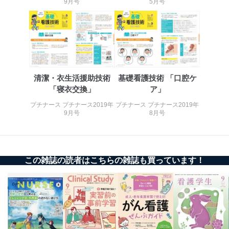
9月号
5月号
苦情及び相談受付け窓口
貴殿の個人情報及び当社の個人情報保護マネジメントシ
ステムに関するご相談及び苦情については以下までご連
絡ください。
適切、かつ迅速に対応させていただきます。
株式会社富士山マガジンサービス 個人情報問い合わせ
清潔・衣生活援助技術
基礎看護技術 「口腔ケ
係
「寝衣交換」
ア」
TEL：0570-200-223
FAX：03-5459-7073
プチナース プチナース2019年
プチナース プチナース2019年
e-mail：
cs@fujisan.co.jp
9月号
8月号
改訂：2025年2月20日
制定：2005年4月1日
株式会社富士山マガジンサービス
代表取締役会長 西野 伸一郎
この雑誌の読者はこちらの雑誌も買っています！
個人情報の取扱いについて
１．個人情報保護管理者
当社は以下の個人情報保護管理者を設置し、個人情報保
護管理者の責任のもと、個人情報を取得・アクセス・利
用・提供・管理いたします。