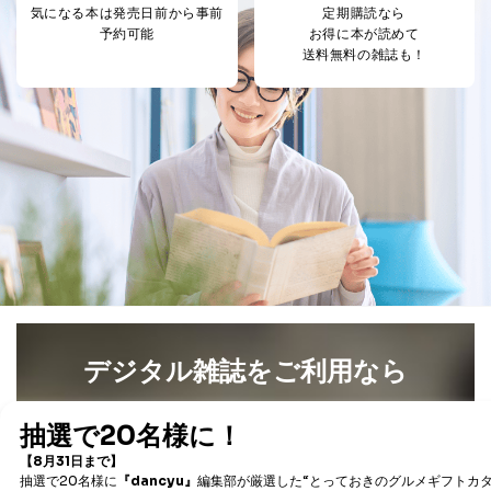
とが困難である場合。
気になる本は
発売日前から事前
定期購読なら
国の機関もしくは地方公共団体またはその委託を受け
予約可能
お得に本が読めて
た者が法令の定める事務を遂行することに対して協力
送料無料の雑誌も！
する必要がある場合であって、本人の同意を得ること
により当該事務の遂行に支障を及ぼすおそれがあると
き。
上記２．の利用目的を実施するために守秘義務を結ん
だ企業に、業務の一部として個人情報の取扱いを委
託・提供する場合、その業務に必要な範囲で委託・提
供先企業に個人情報を開示することがあります。
委託・提供先企業は具体的には以下のような企業です
が、これらに限りません。
委託先：カスタマーサポート支援会社 、クレジッ
トカード決済などの決済代行・料金回収会社、広
告配信サービス会社
提供先：出版社、出版物発売元、卸売会社、販売
店など商品の供給者、梱包会社、配送会社、新聞
販売店などの梱包・配送・配達会社
デジタル雑誌をご利用なら
４．開示対象個人情報の「開示」「訂正」等の請求につ
最新号〜バックナンバーまで7000冊以上の雑誌
（電子
いて
書籍）が無料で読み放題！
タダ読みサービス
を楽しもう！
当社は、本人から、開示対象個人情報について利用目的
の通知を求められた場合には、遅滞なくこれに応じま