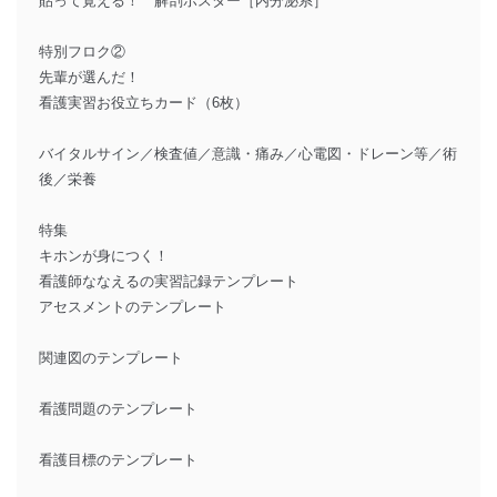
貼って覚える！ 解剖ポスター［内分泌系］
特別フロク②
先輩が選んだ！
看護実習お役立ちカード（6枚）
バイタルサイン／検査値／意識・痛み／心電図・ドレーン等／術
後／栄養
特集
キホンが身につく！
看護師ななえるの実習記録テンプレート
アセスメントのテンプレート
関連図のテンプレート
看護問題のテンプレート
看護目標のテンプレート