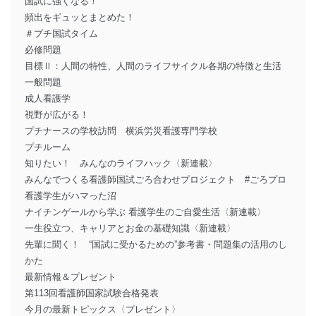
国試に強くなる！
頻出をギュッとまとめた！
＃プチ国試タイム
必修問題
目標Ⅱ：人間の特性、人間のライフサイクル各期の特徴と生活
一般問題
成人看護学
視野が広がる！
プチナースの学校訪問 横浜労災看護専門学校
プチルーム
知りたい！ みんなのライフハック〈新連載〉
みんなでつくる看護師国試ごろ合わせプロジェクト #ごろプロ
看護学生がハマった沼
ナイチンゲールから学ぶ 看護学生のご自愛生活〈新連載〉
一生役立つ、キャリアとお金の基礎知識〈新連載〉
先輩に聞く！ “国試に受かるための”参考書・問題集の活用のし
かた
最新情報＆プレゼント
第113回看護師国家試験合格発表
今月の最新トピックス〈プレゼント〉