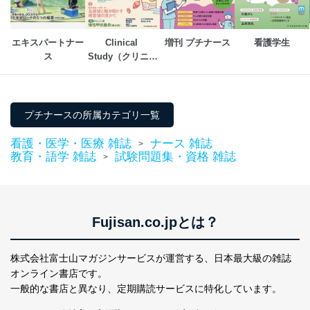
東京都渋谷区南平台町16-11
株式会社富士山マガジンサービス
エキスパートナー
Clinical 
増刊 プチナース
看護学生
代表取締役会長 西野 伸一郎
ス
Study（クリニカ
個人情報保護管理者: 経営管理グループディレクター 前
ルスタディ）
田 嘉也
２．利用目的
プチナースの所属カテゴリ一覧
当社が取り扱う開示対象個人情報の利用目的は次のとお
りです。
看護・医学・医療 雑誌
ナース 雑誌
>
教育・語学 雑誌
試験問題集・資格 雑誌
>
No
個人情報の種類
利用目的
購入商品の配送のため
商品代金回収のため
ｅメール等による商品、サービ
ス、キャンペーン等の広告の案内
Fujisan.co.jpとは？
当社の定期購読サ
のため
1
ービス等をご利用
個人が特定できない形で取得した
の方の個人情報
閲覧履歴や購買履歴等の情報を分
株式会社富士山マガジンサービスが運営する、
日本最大級の雑誌
析して、趣味・嗜好に
オンライン書店です。
応じた新商品・サービスに関する
一般的な書店と異なり、
定期購読サービスに特化しています。
広告のため
当社にお問合わせ
お問い合わせ対応、トラブル対