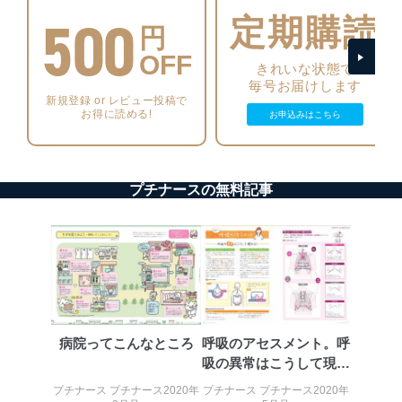
アクセス者の識別と認証
500
機器に標準装備されているユーザー制御機能（ユ
定期購読
円
ーザーアカウント制御）により、個人情報データ
ベース等を取り扱う情報システムを使用する従業
OFF
きれいな状態で
者を識別・認証しています。
毎号お届けします
新規登録 or レビュー投稿で
外部からの不正アクセス等の防止
お得に読める!
お申込みはこちら
個人データを取り扱う機器等のオペレーティング
システムを最新の状態に保持しています。
個人データを取り扱う機器等にセキュリティ対策
ソフトウェア等を導入し、自動更新 機能等の活用
プチナースの無料記事
により、これを最新状態としています。
情報システムの使用に伴う漏洩等の防止
メール等により個人データの含まれるファイルを
送信する場合に、当該ファイルへのパスワードを
設定しています。
個人情報保護マネジメントシステムの継続的改善
当社は、内部監査及びマネジメントレビューの機会を通
病院ってこんなところ
呼吸のアセスメント。呼
じて、個人情報保護マネジメントシステムを継続的に改
吸の異常はこうして現れ
善し、常に最良の状態を維持します。
る！
プチナース プチナース2020年
プチナース プチナース2020年