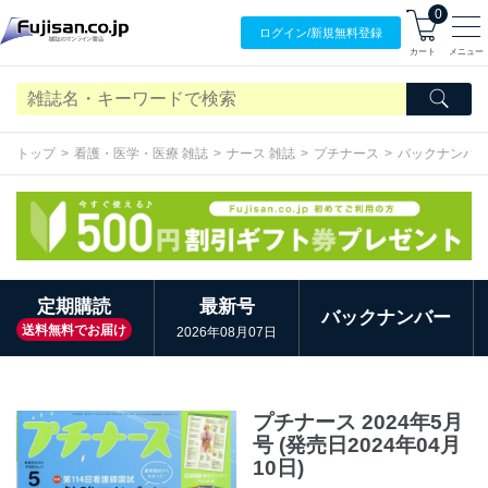
0
ログイン/
新規無料
登録
カート
メニュー
トップ
看護・医学・医療 雑誌
ナース 雑誌
プチナース
バックナンバ
定期購読
最新号
バックナンバー
送料無料でお届け
2026年08月07日
プチナース 2024年5月
号 (発売日2024年04月
10日)