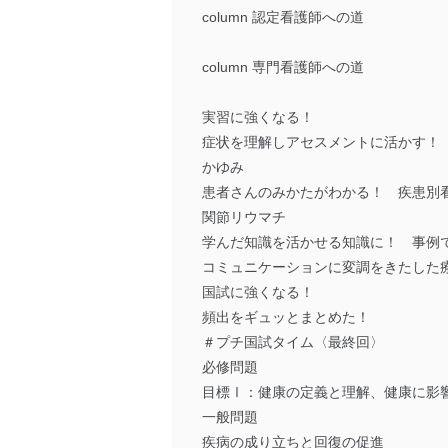
column 認定看護師への道
column 専門看護師への道
実習に強くなる！
症状を理解しアセスメントに活かす！
かゆみ
患者さんのみかたがわかる！ 疾患別
関節リウマチ
学んだ知識を活かせる知識に！ 事例
コミュニケーションに変調をきたした
国試に強くなる！
頻出をギュッとまとめた！
＃プチ国試タイム〈最終回〉
必修問題
目標Ⅰ：健康の定義と理解、健康に影
一般問題
疾病の成り立ちと回復の促進