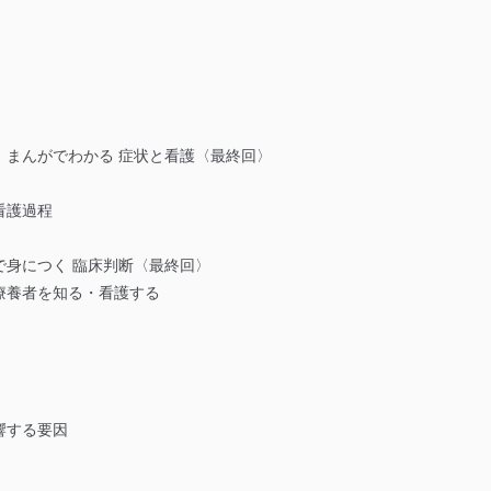
 まんがでわかる 症状と看護〈最終回〉
看護過程
で身につく 臨床判断〈最終回〉
療養者を知る・看護する
響する要因