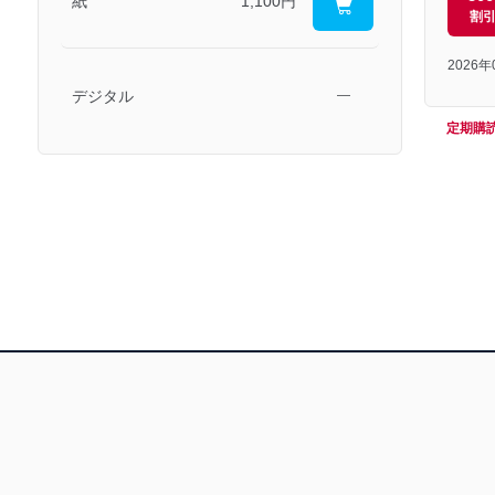
紙
1,100円
割
2026
デジタル
―
定期購
！