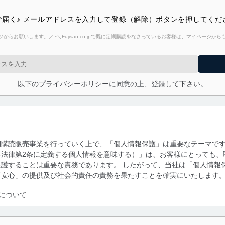
届く♪ メールアドレスを入力して登録（解除）ボタンを押してくだ
からお願いします。／~＼Fujisan.co.jpで既に定期購読をなさっているお客様は、マイページ
以下のプライバシーポリシーに同意の上、登録して下さい。
期購読販売事業を行っていく上で、「個人情報保護」は重要なテーマで
る法律第2条に定義する個人情報を意味する）」は、お客様にとっても、
護することは重要な責務であります。 したがって、当社は「個人情報
「安心」の提供及び社会的責任の責務を果たすことを確実にいたします
について
利用・提供に際して、その利用目的を明確にし、本人の同意を得たうえ