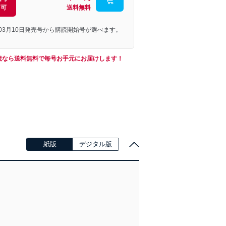
引可
送料無料
年03月10日発売号から購読開始号が選べます。
読なら送料無料で毎号お手元にお届けします！
紙版
デジタル版