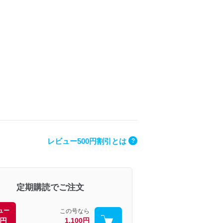
レビュー500円割引とは
?
定期購読でご注文
ュー
この号なら
0円
1,100円