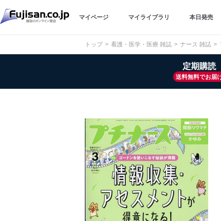
マイページ
マイライブラリ
本日発売
トップ
看護・医学・医療 雑誌
ナース 雑誌
定期購読
送料無料でお届