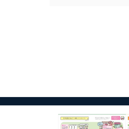
外部からの不正アクセス
個人データを取り扱う
個人データを取り扱う
としています。
情報システムの使用に伴
メール等により個人デ
個人情報保護マネジメントシ
当社は、内部監査及びマネ
の状態を維持します。
苦情及び相談受付け窓口
貴殿の個人情報及び当社の
適切、かつ迅速に対応させ
株式会社富士山マガジンサー
TEL：0570-200-223
FAX：03-5459-7073
e-mail：
cs@fujisan.co.jp