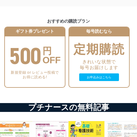
等の防止
機器等のオペレーティングシステムを最新の状態に保持しています。
機器等にセキュリティ対策ソフトウェア等を導入し、自動更新 機能等
おすすめの購読プラン
ギフト券プレゼント
毎号読むなら
う漏洩等の防止
ータの含まれるファイルを送信する場合に、当該ファイルへのパスワー
500
定期購読
円
ステムの継続的改善
OFF
きれいな状態で
ジメントレビューの機会を通じて、個人情報保護マネジメントシステム
毎号お届けします
新規登録 or レビュー投稿で
お得に読める!
お申込みはこちら
個人情報保護マネジメントシステムに関するご相談及び苦情については
ていただきます。
プチナースの無料記事
ビス 個人情報問い合わせ係