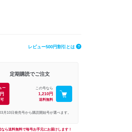
レビュー500円割引とは
?
定期購読でご注文
ュー
この号なら
0円
1,210円
引可
送料無料
年03月10日発売号から購読開始号が選べます。
読なら送料無料で毎号お手元にお届けします！