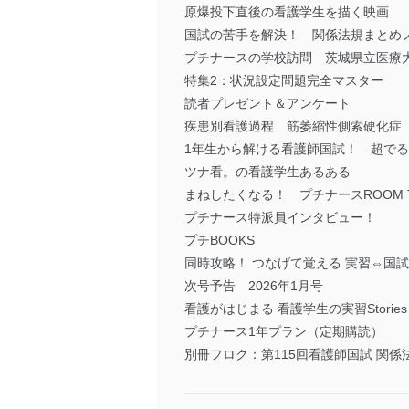
原爆投下直後の看護学生を描く映画 
国試の苦手を解決！ 関係法規まとめ
プチナースの学校訪問 茨城県立医療
特集2：状況設定問題完全マスター
読者プレゼント＆アンケート
疾患別看護過程 筋萎縮性側索硬化症
1年生から解ける看護師国試！ 超で
ツナ看。の看護学生あるある
まねしたくなる！ プチナースROOM 
プチナース特派員インタビュー！
プチBOOKS
同時攻略！ つなげて覚える 実習⇔国試
次号予告 2026年1月号
看護がはじまる 看護学生の実習Stories
プチナース1年プラン（定期購読）
別冊フロク：第115回看護師国試 関係法