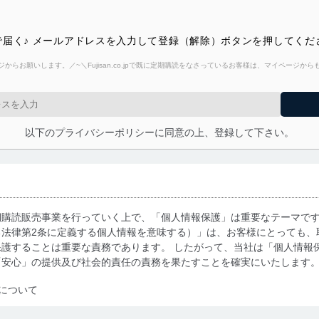
届く♪ メールアドレスを入力して登録（解除）ボタンを押してくだ
からお願いします。／~＼Fujisan.co.jpで既に定期購読をなさっているお客様は、マイページ
以下のプライバシーポリシーに同意の上、登録して下さい。
期購読販売事業を行っていく上で、「個人情報保護」は重要なテーマで
る法律第2条に定義する個人情報を意味する）」は、お客様にとっても、
護することは重要な責務であります。 したがって、当社は「個人情報
「安心」の提供及び社会的責任の責務を果たすことを確実にいたします
について
利用・提供に際して、その利用目的を明確にし、本人の同意を得たうえ