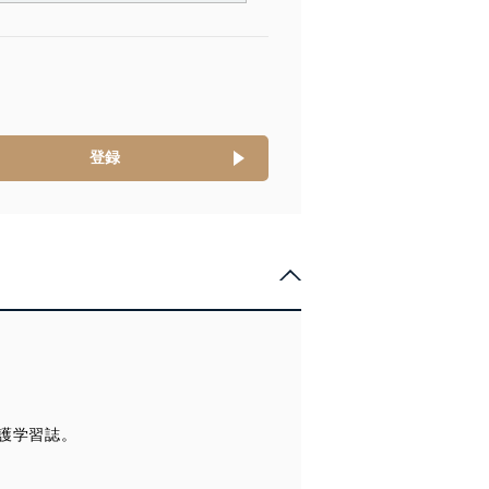
情報は、同意を得ずに目的外
従業者等の教育を徹底してま
管理の仕組みに、これらの法
登録
全対策を実施し、個人情報の
ータへの不要なアクセスを防止
ータベース等を取り扱う情報
護学習誌。