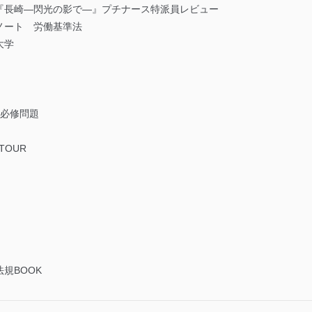
『長崎―閃光の影で―』プチナース特派員レビュー
ノート 労働基準法
大学
る必修問題
TOUR
規BOOK