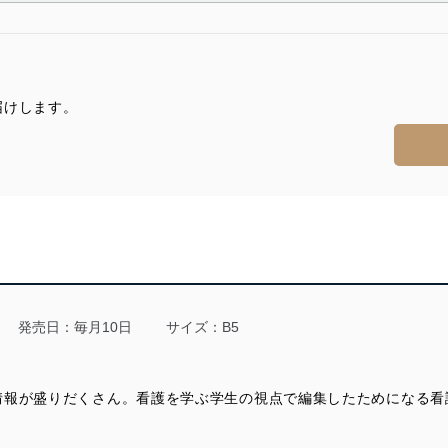
によって取得・利用・提供を行います。また、当社が保有している個人
示は行いません。当社においてはこれらの取り組みを確実にするため、
用を行わないために、適切な管理措置を講じます。
届けします。
る法令、国が定める指針及びその他の規範を遵守します。また、当社の
適合させます。
及び安全性を確保するために、下記セキュリティ対策をはじめとする安
防止及び是正に努めます。
ことのできる機器及び当該機器を取り扱う従業者を明確化し、 個人デ
発売日：毎月10日
サイズ：B5
いるユーザー制御機能（ユーザーアカウント制御）により、個人情報デ
情報が盛りだくさん。看護を学ぶ学生の視点で編集したためになる看
業者を識別・認証しています。