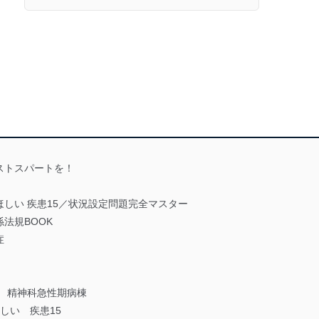
ストスパートを！
しい 疾患15／状況設定問題完全マスター
係法規BOOK
症
 精神科急性期病棟
しい 疾患15