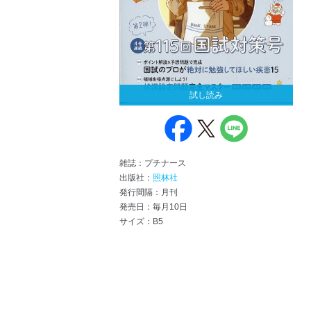
試し読み
雑誌：プチナース
出版社：
照林社
発行間隔：月刊
発売日：毎月10日
サイズ：B5