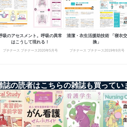
ービス
郎
て
呼吸のアセスメント。呼吸の異常
清潔・衣生活援助技術 「寝衣
はこうして現れる！
換」
プチナース プチナース2020年5月号
プチナース プチナース2019年9月号
管理者を設置し、個人情報保護管理者の責任のもと、個人情報を取得・
ービス
雑誌の読者はこちらの雑誌も買ってい
郎
理グループディレクター 前田 嘉也
人情報の利用目的は次のとおりです。
の種類
利用目的