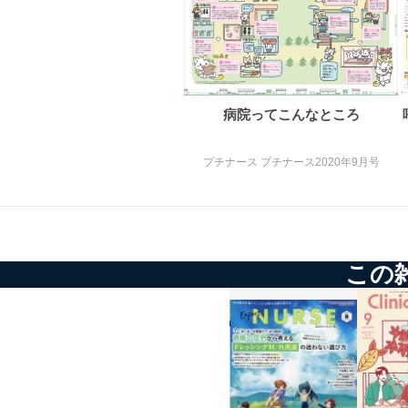
改訂：2025年2月20日
制定：2005年4月1日
株式会社富士山マガジンサ
代表取締役会長 西野 伸一
個人情報の取扱いについ
病院ってこんなところ
１．個人情報保護管理者
プチナース プチナース2020年9月号
当社は以下の個人情報保護
いたします。
東京都渋谷区南平台町16-11
株式会社富士山マガジンサ
この
代表取締役会長 西野 伸一
個人情報保護管理者: 経営管
２．利用目的
当社が取り扱う開示対象個
No
個人情報