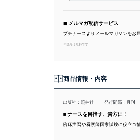
囲内で適法かつ公正な手段
利用、第三者への提供・開
いります。また、目的外利
◼︎ メルマガ配信サービス
法令遵守
プチナースよりメールマガジンをお
当社は、個人情報に関連す
※登録は無料です
令及びその他の規範を常に
個人情報の安全管理措置
当社は、個人情報の正確性
商品情報・内容
漏えい、滅失またはき損の
アクセス制御
個人データを取り扱う
出版社：
照林社
発行間隔：月刊
しています。
■ ナースを目指す、貴方に！
アクセス者の識別と認証
機器に標準装備されて
臨床実習や看護師国家試験に役立つ
システムを使用する従