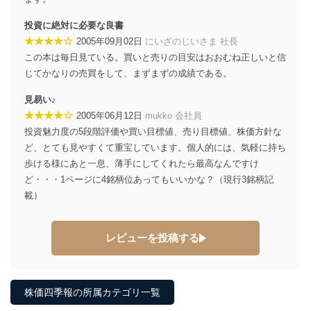
投資に絶対に必要な良書
★★★★☆
2005年09月02日
にいざのじいさま 社長
この本は毎日見ている。買いと売りの目安はおおむね正しいと信
じてかなりの売買をして、まずまずの成績である。
見易い♪
★★★★☆
2005年06月12日
mukko 会社員
投資魅力度の5段階評価や買い目標値、売り目標値、株価方針な
ど、とても見やすくて重宝しています。個人的には、気軽に持ち
歩ける様にあと一息、薄手にしてくれたら最高なんですけ
ど・・・1ページに4銘柄位あってもいいかな？（現行3銘柄記
載）
レビューを投稿する
株価四季報の所属カテゴリ一覧