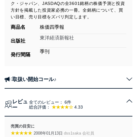
ク・ジャパン、JASDAQの全3601銘柄の株価予測と投資
方針を掲載した投資家必携の一冊。全銘柄について、買
い目標、売り目標をズバリ判定します。
商品名
株価四季報
東洋経済新報社
出版社
季刊
発行間隔
取扱い開始コール♪
レビュ
全てのレビュー：
6件
ー
総合評価：
★★★★☆
4.33
売買の目安に
★★★★★
2008年01月13日
dss1saka 会社員