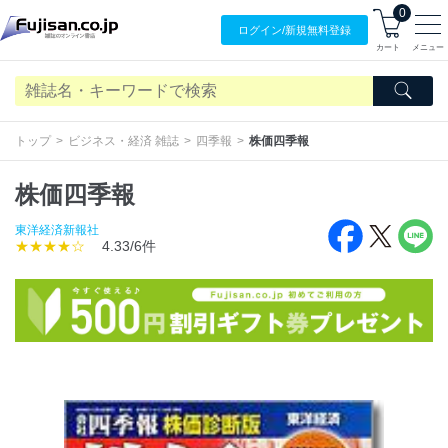
0
ログイン/
新規無料
登録
カート
メニュー
トップ
ビジネス・経済 雑誌
四季報
株価四季報
株価四季報
東洋経済新報社
★★★★☆
4.33/6件