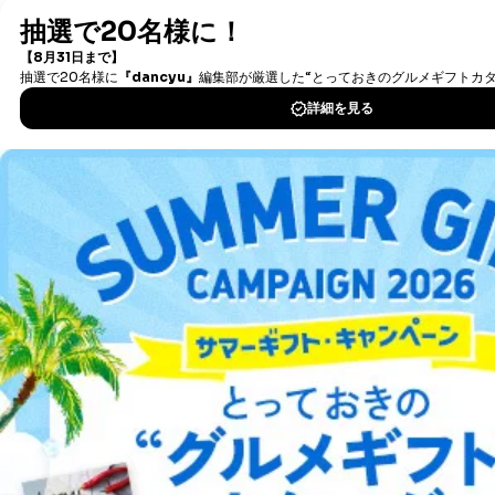
最新号〜バックナンバーまで7000冊以上の雑誌
（電子
書籍）が無料で読み放題！
タダ読みサービス
を楽しもう！
DOWNLOAD FOR IOS
DOWNLOAD FOR ANDROID
ご利用方法はこちら
総合案内
アフィリエイト
採用情報
プレスリリース
お問い合わせ