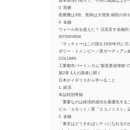
競争原理の導入で、子供の成績は上が
3. 医療
医療費は3倍、医師は大増員 病院の待
4. 金融
ウォール街を超えた？ 活況呈す金融街
INTERVIEW
「サッチャーはこの国を1930年代に
ポリー・トインビー／英ガーディアン
COLUMN
工業都市バーミンガム“製造業崩壊後”
第2章 4人の識者に聞く
日本がイギリスから学べること
1. 経済
本誌特別寄稿
「重要なのは経済的成功を最優先する
ビル・エモット／英『エコノミスト』
2. 金融
「東京はどうすればシティになれるの