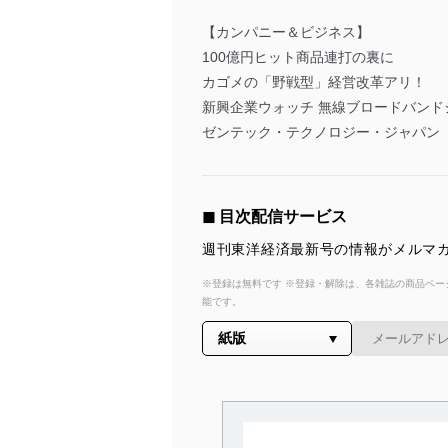
【カンパニー＆ビジネス】
100億円ヒット商品連打の裏に
カゴメの「野戦型」経営改革アリ！
新興企業ウォッチ 無線ブロードバンドシ
ゼンテック・テクノロジー・ジャパン
◼︎ 目次配信サービス
週刊東洋経済最新号の情報がメルマガ
※登録は無料です ※登録・解除は、各雑誌の商品ページ
能です。