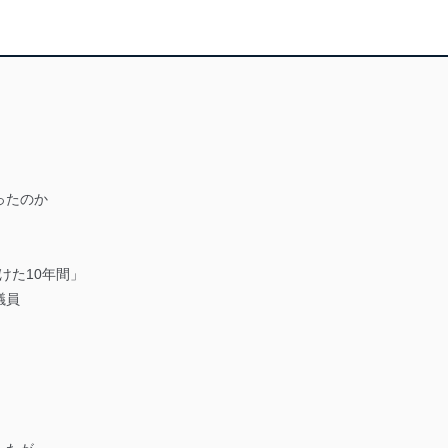
ったのか
けた10年間」
議員