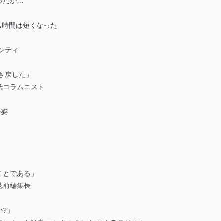
ったが…
ち時間は短くなった
シティ
引き戻した」
紙コラムニスト
の姿
ことである」
誌前編集長
か?」