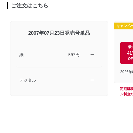
ご注文はこちら
キャンペ
2007年07月23日発売号単品
最
41
紙
597円
―
OF
2026
デジタル
―
定期購
ン料金