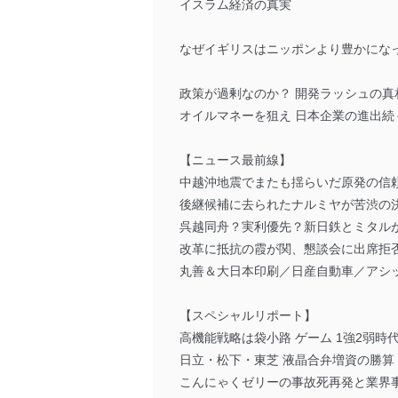
イスラム経済の真実
なぜイギリスはニッポンより豊かにな
政策が過剰なのか？ 開発ラッシュの真
オイルマネーを狙え 日本企業の進出続
【ニュース最前線】
中越沖地震でまたも揺らいだ原発の信
後継候補に去られたナルミヤが苦渋の
呉越同舟？実利優先？新日鉄とミタル
改革に抵抗の霞が関、懇談会に出席拒
丸善＆大日本印刷／日産自動車／アシ
【スペシャルリポート】
高機能戦略は袋小路 ゲーム 1強2弱時
日立・松下・東芝 液晶合弁増資の勝算
こんにゃくゼリーの事故死再発と業界