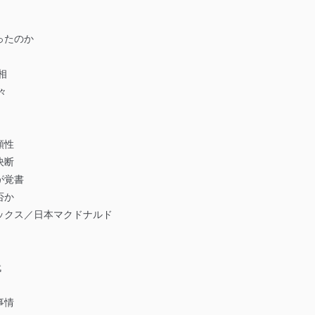
ったのか
相
々
頼性
決断
が覚書
否か
ックス／日本マクドナルド
代
事情