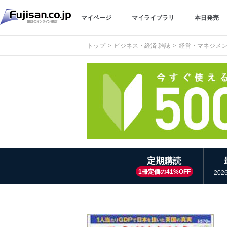
マイページ
マイライブラリ
本日発売
トップ
ビジネス・経済 雑誌
経営・マネジメン
定期購読
1冊定価の41%OFF
202