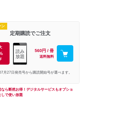
ーン
定期購読でご注文
大
560円 / 冊
読み
%
放題
送料無料
F
年07月27日発売号から購読開始号が選べます。
読なら断然お得！デジタルサービスもオプショ
なしで使い放題