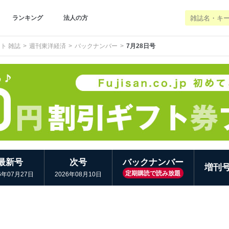
ランキング
法人の方
ト 雑誌
週刊東洋経済
バックナンバー
7月28日号
最新号
次号
バックナンバー
増刊
定期購読で読み放題
6年07月27日
2026年08月10日