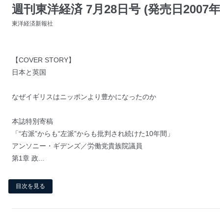
週刊東洋経済 7月28日号 (発売日2007年
東洋経済新報社
【COVER STORY】
日本と英国
なぜイギリスはニッポンより豊かになったのか
本誌特別寄稿
「“右派”からも“左派”からも批判され続けた10年間」
アンソニー・ギデンズ／労働党貴族院議員
第1章 政...
目次を見る