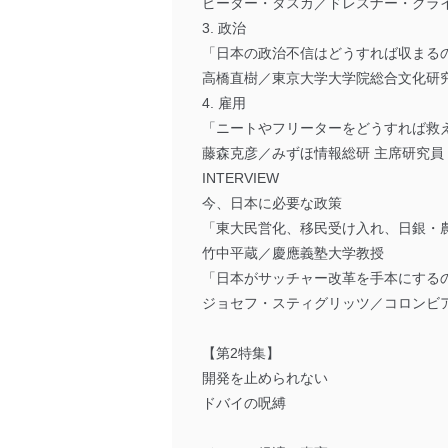
ピーター・タスカ／ドレスナー・クライ
3. 政治
「日本の政治不信はどうすれば収まる
高橋直樹／東京大学大学院総合文化研
4. 雇用
「ニートやフリーターをどうすれば救
藤森克彦／みずほ情報総研 主席研究員
INTERVIEW
今、日本に必要な政策
「東大民営化、移民受け入れ、日銀・
竹中平蔵／慶應義塾大学教授
「日本がサッチャー改革を手本にする
ジョセフ・スティグリッツ／コロンビ
【第2特集】
開発を止められない
ドバイの呪縛