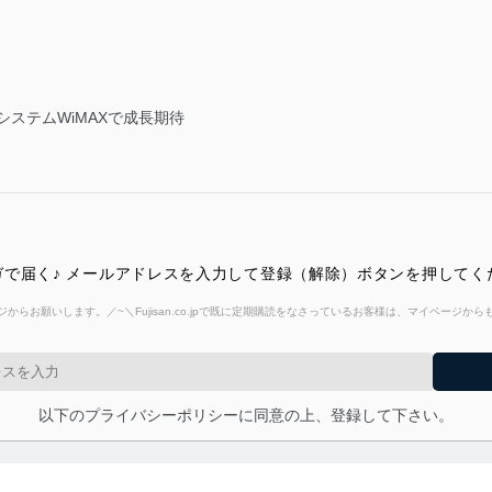
ステムWiMAXで成長期待
で届く♪ メールアドレスを入力して登録（解除）ボタンを押してく
からお願いします。／~＼Fujisan.co.jpで既に定期購読をなさっているお客様は、マイページ
以下のプライバシーポリシーに同意の上、登録して下さい。