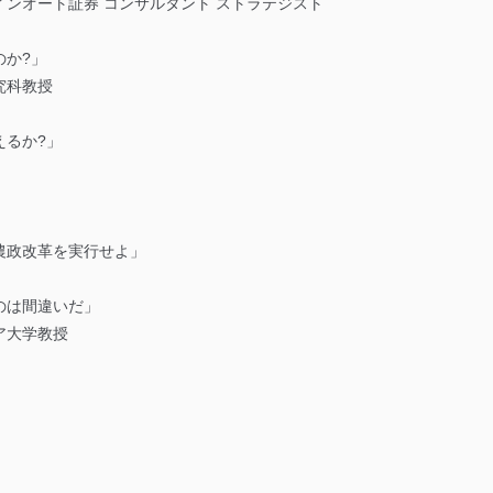
ンオート証券 コンサルタント ストラテジスト
のか?」
究科教授
えるか?」
農政改革を実行せよ」
のは間違いだ」
ア大学教授