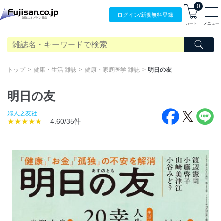
0
ログイン/
新規無料
登録
カート
メニュー
トップ
健康・生活 雑誌
健康・家庭医学 雑誌
明日の友
明日の友
婦人之友社
★★★★★
4.60/35件