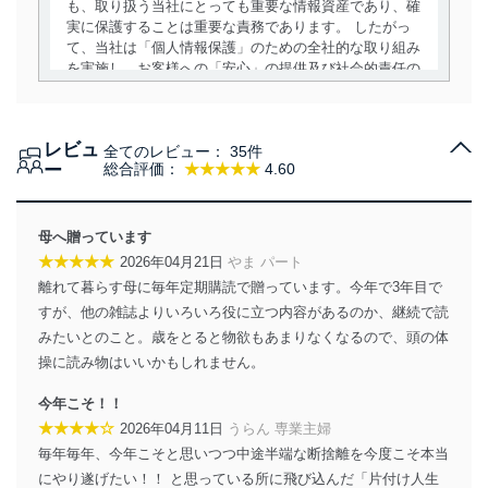
も、取り扱う当社にとっても重要な情報資産であり、確
実に保護することは重要な責務であります。 したがっ
て、当社は「個人情報保護」のための全社的な取り組み
を実施し、お客様への「安心」の提供及び社会的責任の
責務を果たすことを確実にいたします。
個人情報の取得・利用・提供について
レビュ
全てのレビュー：
35件
当社は、個人情報の取得・利用・提供に際して、その利
ー
総合評価：
★★★★★
4.60
用目的を明確にし、本人の同意を得たうえで利用目的の
達成に必要な範囲内で適法かつ公正な手段によって取
得・利用・提供を行います。また、当社が保有している
母へ贈っています
個人情報は、同意を得ずに目的外利用、第三者への提
★★★★★
2026年04月21日
やま パート
供・開示は行いません。当社においてはこれらの取り組
離れて暮らす母に毎年定期購読で贈っています。今年で3年目で
みを確実にするため、従業者等の教育を徹底してまいり
ます。また、目的外利用を行わないために、適切な管理
すが、他の雑誌よりいろいろ役に立つ内容があるのか、継続で読
措置を講じます。
みたいとのこと。歳をとると物欲もあまりなくなるので、頭の体
操に読み物はいいかもしれません。
法令遵守
今年こそ！！
当社は、個人情報に関連する法令、国が定める指針及び
★★★★☆
2026年04月11日
うらん 専業主婦
その他の規範を遵守します。また、当社の管理の仕組み
に、これらの法令及びその他の規範を常に適合させま
毎年毎年、今年こそと思いつつ中途半端な断捨離を今度こそ本当
す。
にやり遂げたい！！ と思っている所に飛び込んだ「片付け人生