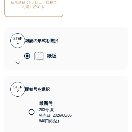
新規登録 or レビュー投稿で
お得に読める!
STEP
雑誌の形式を選択
1
紙版
STEP
開始号を選択
2
最新号
283号 夏
発売日: 2026/08/05
840円(税込)