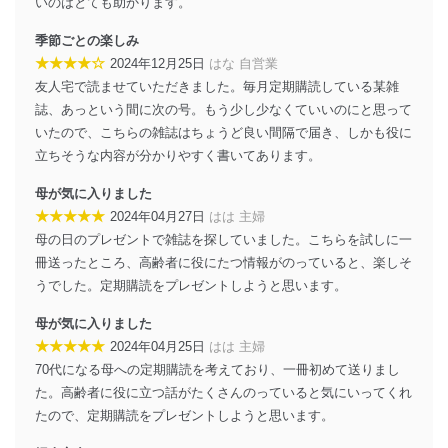
により、これを最新状態としています。
いのはとても助かります。
情報システムの使用に伴う漏洩等の防止
季節ごとの楽しみ
メール等により個人データの含まれるファイルを
★★★★☆
2024年12月25日
はな 自営業
送信する場合に、当該ファイルへのパスワードを
友人宅で読ませていただきました。毎月定期購読している某雑
設定しています。
誌、あっという間に次の号。もう少し少なくていいのにと思って
個人情報保護マネジメントシステムの継続的改善
いたので、こちらの雑誌はちょうど良い間隔で届き、しかも役に
立ちそうな内容が分かりやすく書いてあります。
当社は、内部監査及びマネジメントレビューの機会を通
じて、個人情報保護マネジメントシステムを継続的に改
母が気に入りました
善し、常に最良の状態を維持します。
★★★★★
2024年04月27日
はは 主婦
母の日のプレゼントで雑誌を探していました。こちらを試しに一
苦情及び相談受付け窓口
冊送ったところ、高齢者に役にたつ情報がのっていると、楽しそ
貴殿の個人情報及び当社の個人情報保護マネジメントシ
うでした。定期購読をプレゼントしようと思います。
ステムに関するご相談及び苦情については以下までご連
絡ください。
母が気に入りました
適切、かつ迅速に対応させていただきます。
★★★★★
2024年04月25日
はは 主婦
70代になる母への定期購読を考えており、一冊初めて送りまし
株式会社富士山マガジンサービス 個人情報問い合わせ
係
た。高齢者に役に立つ話がたくさんのっていると気にいってくれ
TEL：0570-200-223
たので、定期購読をプレゼントしようと思います。
FAX：03-5459-7073