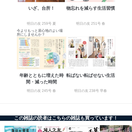
4
採用選考、ご連絡のため
個人情報
いざ、台所！
物忘れを減らす生活習慣
当社の従業者の個
人事、総務などの雇用管理等のた
5
人情報
め
パートナー（提携
購入商品配送のため
明日の友 259号 夏
明日の友 251号 春
企業）からの委託
提携企業及びお客様がご購入され
今よりもっと居心地のよい場
により当社の
た商品の発売元企業からのｅメー
所にしませんか？
6
定期購読サービス
ル等による商品、
等をご利用の方の
サービス、キャンペーン等の広告
個人情報
に関するご案内のため
当社のサービス利用状況の把握お
よびその分析のため
お問い合わせ対応、トラブル対
SNS公式アカウン
処、オペレーター教育など応対品
7
トに登録された方
年齢とともに増えた時
転ばない転ばせない生活
質向上のため
の個人情報
間・減った時間
その他当社のプライバシーポリシ
ー等にて公表する利用目的達成の
明日の友 245号 春
明日の友 238号 早春
ため
※上記の利用目的のうちNo.1～5については保有個人デ
ータ（開示対象個人情報）の利用目的であり、下記4.の
開示等のご請求に対応させていただきます。
この雑誌の読者はこちらの雑誌も買っています！
なお、6、7については、パートナー（提携企業）様又は
各SNS運営会社様にご請求いただきますようお願い致し
ます。