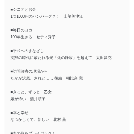
■シニアとお金
1つ1000円のハンバーグ？！ 山﨑美津江
■毎日のヨガ
100年生きる セティ秀子
■平和へのまなざし
沈黙の時代に放たれる光「死の静寂」を超えて 太田昌克
■訪問診療の現場から
たかが沢庵、されど…… 後編 朝比奈 完
■きっと、ずっと、乙女
娘が怖い 酒井順子
■本と幸せ
なつかしくて、新しい 北村 薫
■あの歌をプレイバック！