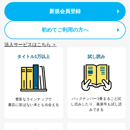
が、これらに限りません。
委託先：カスタマーサポート支援会社 、クレジッ
新規会員登録
トカード決済などの決済代行・料金回収会社、広
告配信サービス会社
提供先：出版社、出版物発売元、卸売会社、販売
初めてご利用の方へ
店など商品の供給者、梱包会社、配送会社、新聞
販売店などの梱包・配送・配達会社
法人サービスはこちら ＞
４．開示対象個人情報の「開示」「訂正」等の請求につ
いて
タイトル1万以上
試し読み
当社は、本人から、開示対象個人情報について利用目的
の通知を求められた場合には、遅滞なくこれに応じま
す。ただし、以下①～④のいずれかに該当する場合は、
利用目的の通知を行なうことはできません。そのとき
は、本人に遅滞無くその旨を通知するとともに、理由を
説明させていただきます。
①利用目的を本人に通知し、又は公表することによって
バックナンバー1冊まるごと試
豊富なラインナップで
本人又は第三者の生命、身体、財産その他の権利利益を
し読み
したり、最新号も試し読
書店に並ばない本とも出会える
害するおそれがある場合
みできる
②利用目的を本人に通知し、又は公表することによって
当該事業者の権利又は正当な利益を害するおそれがある
場合