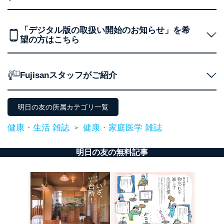
No
個人情報の種類
利用目的
購入商品の配送のため
「デジタル版の取扱い開始のお知らせ」を希
商品代金回収のため
望の方はこちら
ｅメール等による商品、サービ
ス、キャンペーン等の広告の案内
当社の定期購読サ
のため
1
ービス等をご利用
個人が特定できない形で取得した
の方の個人情報
Fujisanスタッフがご紹介
閲覧履歴や購買履歴等の情報を分
析して、趣味・嗜好に
応じた新商品・サービスに関する
広告のため
明日の友の所属カテゴリ一覧
当社にお問合わせ
お問い合わせ対応、トラブル対
2
いただいた方の個
処、オペレーター教育など応対品
健康・生活 雑誌
健康・家庭医学 雑誌
>
人情報
質向上のため
カスタマーQ＆Aサイトの投稿内容
明日の友の無料記事
の確認のため
ｅメール等によるカスタマーQ＆A
当社カスタマーQ＆
サイトのサービス内容のご案内の
3
Aサービス利用者
ため
ｅメール等による商品、サービ
ス、キャンペーン等の広告に関す
るご案内のため
採用応募者の方の