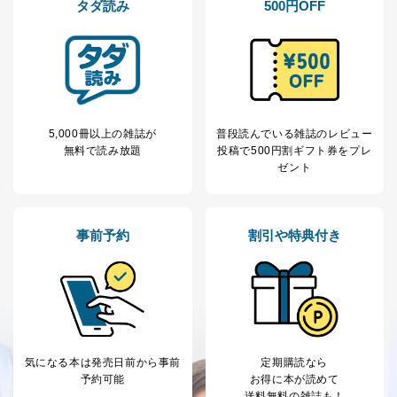
③国の機関又は地方公共団体が法令の定める事務を遂行
タダ読み
500円OFF
することに対して協力する必要がある場合であって、利
用目的を本人に通知し、又は公表することによって当該
事務の遂行に支障を及ぼすおそれがあるとき
④開示対象個人情報の利用目的が明らかな場合
開示対象個人情報については、保有個人データの本人ま
たはその代理人からの利用目的の通知、開示、変更等
5,000冊以上の雑誌が
普段読んでいる雑誌のレビュー
（内容の訂正、追加または削除）、利用停止等（「利用
無料で読み放題
投稿で
500円割ギフト券をプレ
の停止または消去」「第三者への提供の停止」）の求め
ゼント
に対応させていただいております。 当社顧客の皆様の
個人情報は「マイページ」にログインしていただくこと
で、訂正、追加、変更を行っていただくことが出来ま
す。マイページをご利用いただけない方、その他の方に
事前予約
割引や特典付き
つきましては、下記Aをご覧ください。 また、ご登録い
ただいた個人情報のうち、市町村などの名称および郵便
番号、金融機関の名称あるいはクレジットカードの有効
期限など、商品のお届けやご請求を行う上で支障がある
情報に変更があった場合には、当社が登録情報を変更さ
せていただく場合があります。
A.開示等の求めの申し出先、提出していただく書面等
気になる本は
発売日前から事前
定期購読なら
開示等の求めは、電話又は電子メールにて下記までお申
予約可能
お得に本が読めて
し付けください。開示等の求めに際して提出していただ
送料無料の雑誌も！