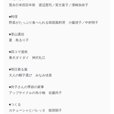
寛永行幸四百年祭 渡辺憲司／実方葉子／濱崎加奈子
■料理
野菜がたっぷり食べられる韓国風料理 小藤啓子／中村明子
■里山通信
夏 島るり子
■四コマ漫画
番犬ダイダイ 神沢礼江
■明日着る服
大人の帽子選び みなみ佳菜
■尚子さんの季節の家事
アップサイクルの布小物 佐藤尚子
■つくる
カチューシャとバレッタ 能登朗子