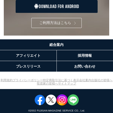
合は、前項の書類に加えて、下記書類をご同封くださ
DOWNLOAD FOR ANDROID
い。
委任状
ご本人様が委任状に捺印し、捺印した印鑑の印鑑登
ご利用方法はこちら
録証明書を添付してください。
代理人様が親権者などの法定代理人の場合は、委任
状に代えて、ご本人様との関係がわかる戸籍謄本も
しくは抄本、または住民票をご提出いただくことも
総合案内
可能です。
代理人本人であることを確認するための書類
下記書類のうち、いずれかを同封してください。
アフィリエイト
採用情報
（本籍地を塗りつぶしたものをご用意下さい。）
・運転免許証の写し
プレスリリース
お問い合わせ
・住民票の写し
・健康保険証の被保険者証の写し
D.手数料について
利用規約
プライバシーポリシー
特定商取引法に基づく表示
会社案内
出版社の皆様へ
投資家の皆様へ
サイトマップ
利用目的の通知、開示対象個人情報の開示請求につ
いては、1回の申請ごとに手数料、郵送料が必要で
す。
郵送料：860円（内訳：定形110円、書留480円、本
人限定受取郵便270円)
(2024年10月1日現在)
©︎2002 FUJISAN MAGAZINE SERVICE CO., Ltd.