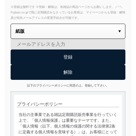
※登録は無料です ※登録・解除は、各雑誌の商品ページからお願いします。／~＼
Fujisan.co.jpで既に定期購読をなさっているお客様は、マイページからも登録・解除
及び宛先メールアドレスの変更手続きが可能です。
以下のプライバシーポリシーに同意の上、登録して下さい。
プライバシーポリシー
当社の主事業である雑誌定期購読販売事業を行っていく
上で、「個人情報保護」は重要なテーマです。また、
「個人情報（以下、個人情報の保護の関する法律第2条
に定義する個人情報を意味する）」は、お客様にとって