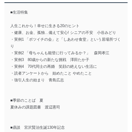
■生活特集
人生これから！幸せに生きる20のヒント
・健康、お金、孤独…備えて安心! シニアの不安 小谷みどり
・実例1 「ボツイチの会」と「しあわせ食堂」という居場所づく
り
・実例2 「母ちゃんも能登に行ってみるか？」 森岡孝江
・実例3 80歳からの新たな挑戦 澤田たか子
・実例4 70代同士の再婚 笑顔の絶えない生活に
・読者アンケートから 始めたこと やめたこと
・強引人生の始まり 青島広志
■季節のことば 夏
夏休みの課題図書 渡辺憲司
■鼎談 宮沢賢治生誕130年記念