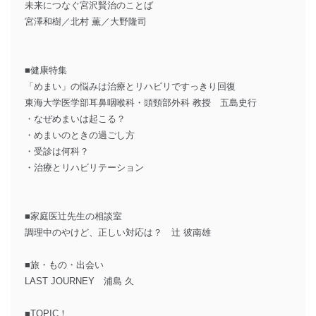
未来につなぐ宮沢賢治のことば
宮澤和樹／北村 薫／大野隆司
■健康特集
「めまい」の悩みは治療とリハビリですっきり回復
東海大学医学部耳鼻咽喉科・頭頸部外科 教授 五島史行
・なぜめまいは起こる？
・めまいのときの過ごし方
・受診は何科？
・治療とリハビリテーション
■家庭医辻先生の相談室
調理中のやけど、正しい対応は？ 辻 彼南雄
■旅・もの・出会い
LAST JOURNEY 浦島 久
■TOPIC！