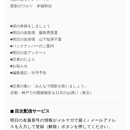
星影のワルツ 本城和治
■頭の体操をしましょう
■明日の友歌壇 藤島秀憲選
■明日の友俳壇 山下知津子選
■バックナンバーのご案内
■明日の友アンケート
■読者のたより
■お知らせ
■編集後記・次号予告
■読者の集い「みんなで唱歌を歌いましょう」
京都・神戸での開催報告＆11月のお誘い（東京）
◼︎ 目次配信サービス
明日の友最新号の情報がメルマガで届く♪ メールアドレ
スを入力して登録（解除）ボタンを押してください。