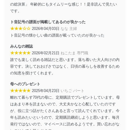
の総決算」 年齢的にもタイムリーな感じ！！是非読んで見たい
個人情報の安全管理措置
です。
当社は、個人情報の正確性及び安全性を確保するため
ト音記号の譜面が掲載してあるのが良かった
に、下記セキュリティ対策をはじめとする安全対策を実
★★★☆☆
施し、個人情報の漏えい、滅失またはき損の防止及び是
2026年04月03日
なな 主婦
正に努めます。
ト音記号の懐かしい曲の譜面が載っていたのが良かった
アクセス制御
みんなの雑誌
個人データを取り扱うことのできる機器及び当該
★★★★★
2026年02月21日
ねこたま 専門職
機器を取り扱う従業者を明確化し、 個人データへ
の不要なアクセスを防止しています。
誰でも楽しく読める雑誌だと思います。落ち着いた大人向けの内
容です。決しておおげさではなく、日頃の暮らしを改善するため
アクセス者の識別と認証
の知恵を授けてくれます。
機器に標準装備されているユーザー制御機能（ユ
ーザーアカウント制御）により、個人情報データ
母へのプレゼント
ベース等を取り扱う情報システムを使用する従業
★★★★★
2025年04月23日
いちご パート
者を識別・認証しています。
離れて暮らす70代の母に、定期購読でプレゼントしています。母
外部からの不正アクセス等の防止
はあまり本を読まないので、大丈夫かなと心配していたのです
個人データを取り扱う機器等のオペレーティング
が、役に立つ話がたくさんあると言って読んでくれています。今
システムを最新の状態に保持しています。
年も読みたいというので、定期購読継続しようと思います。毎月
個人データを取り扱う機器等にセキュリティ対策
発行ではないので、マイペースに読めるようです。買い忘れがな
ソフトウェア等を導入し、自動更新 機能等の活用