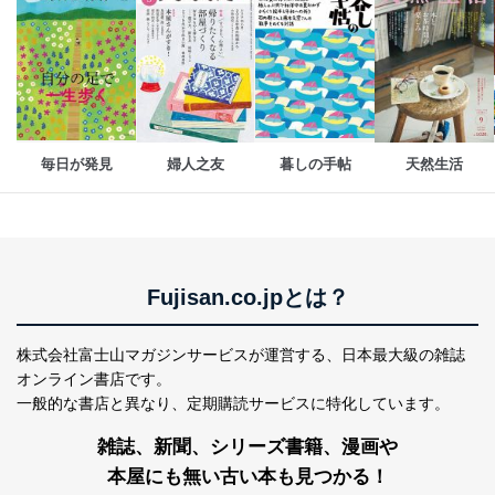
３．個人情報の第三者提供について
当社は、取得した個人情報を適切に管理し､あらかじめ
本人の同意を得ることなく第三者に提供することはあり
ません。ただし、次の場合は除きます。
法令に基づく場合
毎日が発見
婦人之友
暮しの手帖
天然生活
人の生命､身体または財産の保護のために必要がある
場合であって、本人の同意を得ることが困難であると
き。
公衆衛生の向上または児童の健全な育成の推進のため
に特に必要がある場合であって、本人の同意を得るこ
とが困難である場合。
国の機関もしくは地方公共団体またはその委託を受け
Fujisan.co.jpとは？
た者が法令の定める事務を遂行することに対して協力
する必要がある場合であって、本人の同意を得ること
株式会社富士山マガジンサービスが運営する、
日本最大級の雑誌
により当該事務の遂行に支障を及ぼすおそれがあると
き。
オンライン書店です。
上記２．の利用目的を実施するために守秘義務を結ん
一般的な書店と異なり、
定期購読サービスに特化しています。
だ企業に、業務の一部として個人情報の取扱いを委
託・提供する場合、その業務に必要な範囲で委託・提
雑誌、新聞、シリーズ書籍、漫画や
供先企業に個人情報を開示することがあります。
本屋にも無い古い本も見つかる！
委託・提供先企業は具体的には以下のような企業です