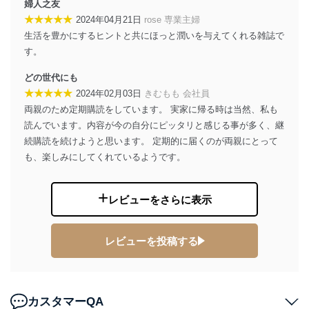
e-mail：
cs@fujisan.co.jp
婦人之友
★★★★★
2024年04月21日
rose 専業主婦
改訂：2025年2月20日
制定：2005年4月1日
生活を豊かにするヒントと共にほっと潤いを与えてくれる雑誌で
株式会社富士山マガジンサービス
す。
代表取締役会長 西野 伸一郎
どの世代にも
個人情報の取扱いについて
★★★★★
2024年02月03日
きむもも 会社員
両親のため定期購読をしています。 実家に帰る時は当然、私も
１．個人情報保護管理者
読んでいます。内容が今の自分にピッタリと感じる事が多く、継
当社は以下の個人情報保護管理者を設置し、個人情報保
続購読を続けようと思います。 定期的に届くのが両親にとって
護管理者の責任のもと、個人情報を取得・アクセス・利
も、楽しみにしてくれているようです。
用・提供・管理いたします。
東京都渋谷区南平台町16-11
レビューをさらに表示
株式会社富士山マガジンサービス
代表取締役会長 西野 伸一郎
個人情報保護管理者: 経営管理グループディレクター 前
田 嘉也
レビューを投稿する
２．利用目的
当社が取り扱う開示対象個人情報の利用目的は次のとお
カスタマーQA
りです。