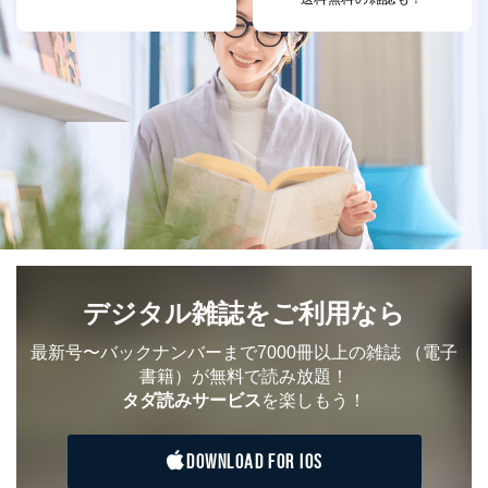
く書面等については、その際にご案内いたします。
■電話による場合
TEL:0570-200-223
株式会社富士山マガジンサービス 個人情報問い合わせ
係
受付時間：10:00～17:00（土、日、祝、年末年始休業）
■電子メールによる場合
e-mail：
cs@fujisan.co.jp
B.開示等の対応に際して、以下記載の項目のうち2項目
以上での本人確認を実施させていただきます。
商品を購入された個人のお客様：氏名、住所、電話番
号、顧客番号、メールアドレス
デジタル雑誌をご利用なら
商品を購入された法人のお客様：氏名、会社名、部署
名、会社住所、電話番号、顧客番号、メールアドレス
最新号〜バックナンバーまで7000冊以上の雑誌
（電子
採用に応募された方：氏名、住所、所属学校（会社）
書籍）が無料で読み放題！
名
タダ読みサービス
を楽しもう！
お取引先様：会社名、部署名、氏名、住所
株主様：氏名、住所、（会社名）
DOWNLOAD FOR IOS
C.代理人様による開示等のご請求
開示等のご請求をすることについて代理人に委任する場