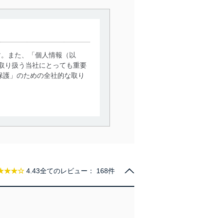
す。また、「個人情報（以
取り扱う当社にとっても重要
保護」のための全社的な取り
。
で利用目的の達成に必要な範
情報は、同意を得ずに目的外
従業者等の教育を徹底してま
★★★☆
4.43
全てのレビュー：
168件
管理の仕組みに、これらの法