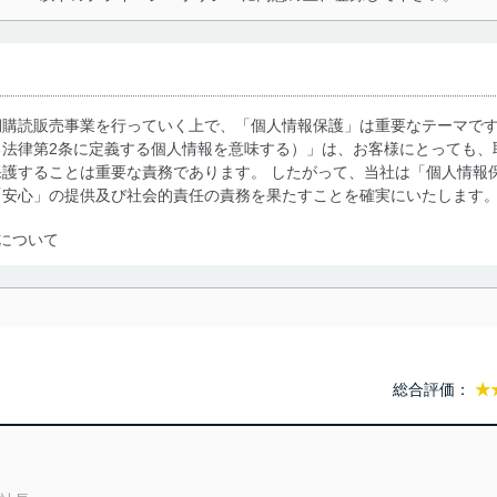
期購読販売事業を行っていく上で、「個人情報保護」は重要なテーマで
る法律第2条に定義する個人情報を意味する）」は、お客様にとっても、
護することは重要な責務であります。 したがって、当社は「個人情報
「安心」の提供及び社会的責任の責務を果たすことを確実にいたします
について
利用・提供に際して、その利用目的を明確にし、本人の同意を得たうえ
によって取得・利用・提供を行います。また、当社が保有している個人
示は行いません。当社においてはこれらの取り組みを確実にするため、
用を行わないために、適切な管理措置を講じます。
総合評価：
★
る法令、国が定める指針及びその他の規範を遵守します。また、当社の
適合させます。