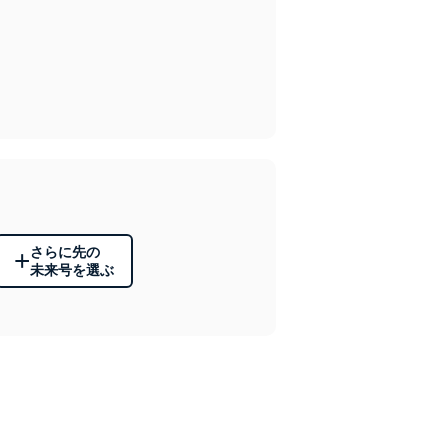
さらに先の
+
未来号を選ぶ