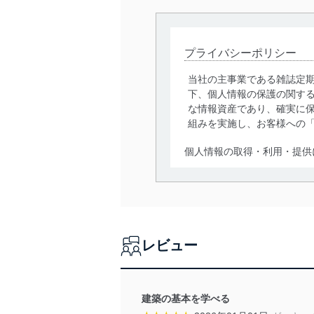
プライバシーポリシー
当社の主事業である雑誌定
下、個人情報の保護の関す
な情報資産であり、確実に保
組みを実施し、お客様への
個人情報の取得・利用・提供
当社は、個人情報の取得・
囲内で適法かつ公正な手段
利用、第三者への提供・開
いります。また、目的外利
レビュー
法令遵守
当社は、個人情報に関連す
令及びその他の規範を常に
建築の基本を学べる