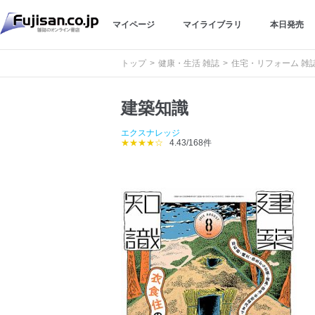
マイページ
マイライブラリ
本日発売
トップ
健康・生活 雑誌
住宅・リフォーム 雑
建築知識
エクスナレッジ
★★★★☆
4.43/168件