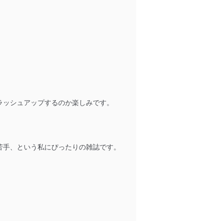
全対策を実施し、個人情報の
ータへの不要なアクセスを防止
ータベース等を取り扱う情報
ラッシュアップするのか楽しみです。
苦手、という私にぴったりの雑誌です。
の活用により、これを最新状態
ドを設定しています。