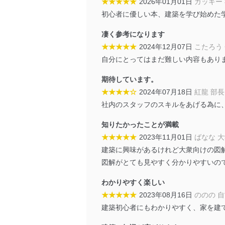
★★★★★
2026年01月01日
ガッキー
個人情報の安全管理措置
初心者に優しい本、建築を学び始めた
当社は、個人情報の正確性
凄く参考になります
漏えい、滅失またはき損の
★★★★★
2024年12月07日
こたろう
アクセス制御
自分にとってはまだ難しい内容もあり
個人データを取り扱う
しています。
期待しています。
★★★★☆
2024年07月18日
紅龍 部長
アクセス者の識別と認証
機器に標準装備されて
社内のスタッフのスキルをあげる為に
システムを使用する従
知りたかったことが満載
外部からの不正アクセス
★★★★★
2023年11月01日
ばなな 
個人データを取り扱う
建築に興味があるけれど大衆向けの図
個人データを取り扱う
図解がとても見やすく分かりやすいの
としています。
わかりやすく楽しい
情報システムの使用に伴
★★★★★
2023年08月16日
ののの 
メール等により個人デ
建築初心者にもわかりやすく、家を建
個人情報保護マネジメントシ