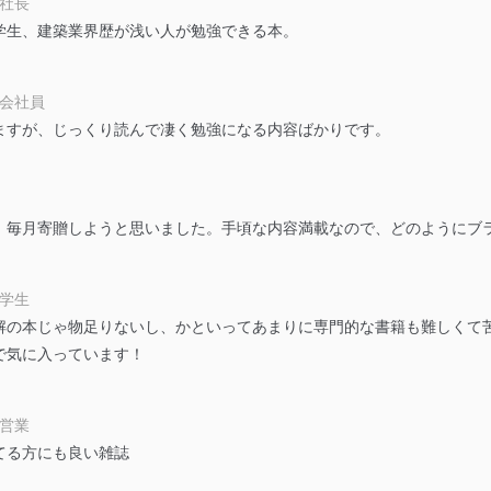
 社長
学生、建築業界歴が浅い人が勉強できる本。
及び安全性を確保するために、下記セキュリティ対策をはじめとする安
防止及び是正に努めます。
 会社員
ますが、じっくり読んで凄く勉強になる内容ばかりです。
ことのできる機器及び当該機器を取り扱う従業者を明確化し、 個人デ
いるユーザー制御機能（ユーザーアカウント制御）により、個人情報デ
、毎月寄贈しようと思いました。手頃な内容満載なので、どのようにブ
業者を識別・認証しています。
等の防止
大学生
機器等のオペレーティングシステムを最新の状態に保持しています。
解の本じゃ物足りないし、かといってあまりに専門的な書籍も難しくて
機器等にセキュリティ対策ソフトウェア等を導入し、自動更新 機能等
で気に入っています！
う漏洩等の防止
自営業
ータの含まれるファイルを送信する場合に、当該ファイルへのパスワー
てる方にも良い雑誌
ステムの継続的改善