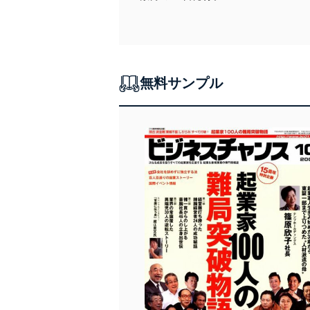
代理店 ZOOM UP 5件／代理店情報 8件
FC PICK UP 4件／本部情報 6件
専門家情報 1件
インタビュー 介護ベンチャー奮闘伝
シルバーウッド 下河原 忠道社長
無料サンプル
BOOK
バックナンバー
次号予告