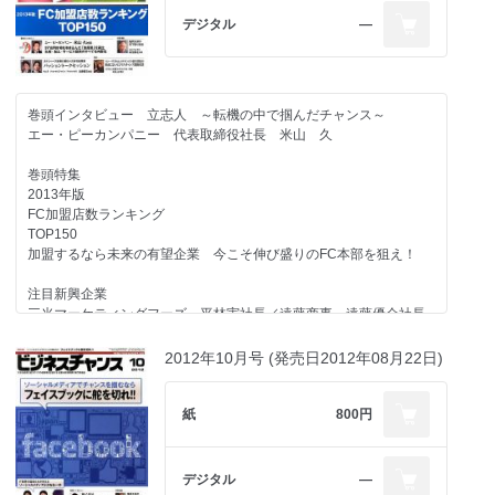
ルディングス／ドリーマーズ／REEVO／山陰信販／HCC／ヌーラ
デジタル
―
ボ／売れるネット広告社／ベクトル／あらいフードサービス／デリ
ズ／アンダス／日本システムサービス／甲羅／ジェリーズポップコ
ーン／コペル／ミツバファクトリー／アラタナ／トゥトゥモロウ／
アイエフリバース／アクロス
巻頭インタビュー 立志人 ～転機の中で掴んだチャンス～
TOPICS 21／嵯峨野観光鉄道／巡の環
エー・ピーカンパニー 代表取締役社長 米山 久
地域の取り組み
巻頭特集
高知県産業振興センター「こうちビジネスチャレンジ基金事業」
2013年版
FC加盟店数ランキング
TOP150
「Get IPO 2013」セミナーレポート
加盟するなら未来の有望企業 今こそ伸び盛りのFC本部を狙え！
上場を志すベンチャー経営者たち100名以上が集結
直近上場3社の経営者によるディスカッションも開催
注目新興企業
三光マーケティングフーズ 平林実社長／遠藤商事 遠藤優介社長
強力連載企画
／ササフネ 大島純二会長／トータルメディカルジム 塩見創社長
／スケール 寺澤賢二社長／ワインバーテラ 藤本和良社長／アッ
天下取り対談
2012年10月号 (発売日2012年08月22日)
クスコンサルティング 広瀬元義社長／ティーサポート 片山由佳
ハッチ 安田明彦社長
社長／サンプラウド 和田梓社長／チムニー 和泉學社長／M&Aオ
ークション 大桑一雄社長／ミツバファクトリー 江見慎之介社長
紙
800円
パッショントークセッション
／太鼓センター 東宗謙社長／グレエイト 伊藤隆社長／HCC
Vol.7 エデュケーション・ネットワークス 石田信夫社長
佐々木高則社長／Sublime 花光雅丸社長／リンデン・ビーアイ
横井孝社長
成長企業の舞台裏
デジタル
―
サイバーエージェントFX 伊藤慎佐仁社長／リアルワールド 菊池