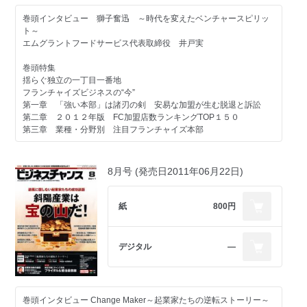
敏腕コンサルタントが語るM&A最新情報
東日本建設 遠藤一平社長
巻頭インタビュー 獅子奮迅 ～時代を変えたベンチャースピリッ
一流人に学ぶ”勝負処”
著者に聞く！「20代の起業論 成功するアイデアとリーダーシップ
ト～
検索にないビジネスチャンス ネットビジネス攻略法 其の四
俳優 寺脇康文さん
の作り方」サムライインキュベート 榊原健太郎社長
エムグラントフードサービス代表取締役 井戸実
「業務効率化としてのSNS」
社長のオススメ本
ソニー・デジタルエンタテインメント 福田淳社長
お役立ち情報局
バックナンバー
巻頭特集
イベントページ
次号予告
揺らぐ独立の一丁目一番地
強力連載企画
今月の注目企業
フランチャイズビジネスの“今”
天下取り対談
助成金活用術／シニア起業ノススメ
第一章 「強い本部」は諸刃の剣 安易な加盟が生む脱退と訴訟
バイタリフィ代表取締役 川勝 潤冶社長
バックオフィスの落とし穴
第二章 ２０１２年版 FC加盟店数ランキングTOP１５０
敏腕コンサルタントが語るM&A最新情報
第三章 業種・分野別 注目フランチャイズ本部
ネクシィーズ近藤太香巳×次世代起業家 パッショントークセッショ
ン
著者に聞く!!／社長のオススメ本
強力連載企画
Vol.3コーウェル 宮本健治社長
バックナンバー
天下取り対談
8月号 (発売日2011年06月22日)
次号予告
メディアック代表取締役 小林雄介社長
秀實社髙橋秀幸の発掘！未来の百年企業経営者
Vol.3GP QUEST 島村牽市社長
貴社の最適化を全力サポート！EC支援Navi
紙
800円
ココロオドル FC・代理店情報
システムインテグレータ／サンクユー／ポータル・ジャパン／GMO
成長企業の舞台裏
ビズマッチ
メイクショップ／ソーシャルメディアコマース／ユニファクター／
a power home／M&Aオークション／旅キャピタル
FC 9件
EC studio／ネットマーケティング
代理店 10件
デジタル
―
百人百通りの起業ストーリー
今すぐ役立つビジネス情報満載
リリーラピスラズリ 古田島智佳社長／サムライインキュベート 榊原
今月のお役立ち情報
健太郎社長／ハッチ 安田明彦社長
助成金活用術／国際イベント情報２０１２
巻頭インタビュー Change Maker～起業家たちの逆転ストーリー～
レンタルオフィスの活用
日本人の精神が宿る国 ベトナムvol.2