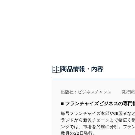
宝の山はここにあり
代理店情報 5件
シニア向けサービス
FC情報 ６件
ZEN／トーヨー建設／NAL／セリュール／ミニメイド・サービス／
双日プラネット／サイバーダイン／エス・ピー・アイ／ジャパンプ
ロデュースサービス／エール／杉並交通／全国介護タクシー協会／
アイアル少額短期保険／日本管理センター／ゴールドトラスト
強力連載企画
天下取り対談
伸こう福祉会 足立聖子理事長
商品情報・内容
成長企業の舞台裏
ヒルトン・リゾーツ・マーケティング・コーポレーション／シュレ
ッダーサービス／JPホールディングス
珍商売の裏側
出版社：
ビジネスチャンス
発行間
ビズスタイル
■ フランチャイズビジネスの専
地方で優位経営を図る術「想うほど繁栄に」
販促誘客プランナー 福本和敏氏
毎号フランチャイズ本部や加盟者な
ランドから新興チェーンまで幅広く
ニッポンのベンチャー社長名鑑
ングでは、市場を的確に分析。フラ
数月の22日発行。
ココロオドル FC・代理店情報 ビズマッチ