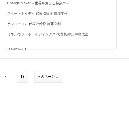
Change Maker ～世界を変える起業力～
第2特集
グローバル市場の攻略ポイントvol.1
リスクを取らずに起業できる
エルエス・パートナーズ 松野小百合社長
スタートトゥデイ 代表取締役 前澤友作
わが社のこだわり独立制度とは！？
KUURAKU GROUP／養老乃瀧／インターブレインズ／介護ネクス
今すぐ役立つビジネス情報満載
ケンコーコム 代表取締役 後藤玄利
ト／インターナショナルダイニングコーポレーション
今月のお役立ち情報
助成金活用術／シニア起業ノススメ
ミネルヴァ・ホールディングス 代表取締役 中島成浩
バックオフィスの落とし穴
店舗M&A最新情報
社長のオススメ本
【巻頭特集】
強力連載企画
バックナンバー
スマートフォン、facebook普及で広がるチャンス
次号予告
ITビジネス NOW！
天下取り対談
ワタミ 桑原豊社長
ココロオドル FC・代理店情報 ビズマッチ
・スマフォ”アプリで世界を狙え
代理店情報 5件
・クーポン共同購入サイトに勝機はあるのか
百人百通りの起業ストーリー
・・・
13
次のページ →
FC情報 7件
・発表！ネットショップランキングTOP100
セレクチュアー／太鼓センター／創企社／管理バンク／W2ソリュー
・アプリで稼ぐ方法
ション／クリスメラ
・eコマース支援会社PICK UP
・facebookで広がるビジネスチャンス
ニッポンのベンチャー社長名鑑
・WEB広告ビジネスで成功する方法
・コミュニティサイト最前線
第3特集
・最新動向を押さえてeコマースで稼げ
ネットベンチャー最前線
デジクロソリューションズ／ベンキュージャパン／ベスト／ピー・
ビー・アイ
【第２特集】