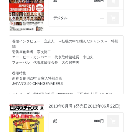
紙
800円
デジタル
―
巻頭インタビュー 立志人 ～転機の中で掴んだチャンス～ 特別
編
壱番屋創業者 宗次徳二
エー・ピー・カンパニー 代表取締役社長 米山久
フォーバル 代表取締役会長 大久保秀夫
巻頭特集
新春＆創刊20年目突入特別企画
JAPAN’S 50 CHANGEMAKERS
ランサーズ 秋好陽介社長／trippeace 石田言行社長／ログバー
吉田卓郎社長／REEVO 松尾龍馬社長／カケハシスカイソリューシ
ョンズ 中川智尚社長／gamba 森田昌広社長／ユーノート 小出
2013年8月号 (発売日2013年06月22日)
悠人社長／ジースポート 黒田篤社長／キャリアウーマン 菊池有
樹恵社長／物語TV 三浦和広社長／リアルワールド 菊池誠晃社長
／クラシコ 大和新社長／レイコップ・ジャパン LEE SUNGJIN社
紙
800円
長／オーマイグラス 清川忠康社長／ラクスル 松本恭攝社長／B-
size 八木啓太社長／ゴッサム 西山祐介社長／テラモーターズ