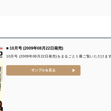
インタビュー 新潮流 ～この人に聞く～
ヒルトン・リゾーツ・マーケティング・コーポレーション日本代表
岡田俊夫氏
今スグ役立つビジネス情報満載 お役立ち情報局
人脈倍増の交流会一覧
セミナー情報
店舗M&A
助成金／シニア
バックオフィスの落とし穴
■ 10月号 (2009年08月22日発売)
BOOK
10月号 (2009年08月22日発売)をまるごと１冊ご覧いただけま
サンプルを見る