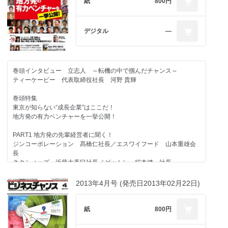
紙
800円
デジタル
―
巻頭インタビュー 立志人 ～転機の中で掴んだチャンス～
ティーケーピー 代表取締役社長 河野 貴輝
巻頭特集
東京が知らない“成長企業”はここだ！
地方発の有力ベンチャーを一挙公開！
PART1 地方発の先輩経営者に聞く！
ジンコーポレーション 髙橋仁社長／エスワイフード 山本重雄会
長
ネクシィーズ 近藤太香巳社長／ゼットン 稲本健一社長
地方発！イベントレポート
2013年4月号 (発売日2013年02月22日)
名古屋branchセミナー
新産業・新技術ベンチャー育成フォーラムin福岡
紙
800円
PART2 地方の有力ベンチャーはここだ！
速太郎本部／D-ZERO／キャッチアップ／Good不動産／ロハスホー