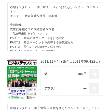
ビジネススクール開校
ソニー・デジタルエンタテインメント福田淳社長×事業家 加藤順彦
百人百通りの起業ストーリー
交流会レポート
巻頭インタビュー 獅子奮迅 ～時代を変えたベンチャースピリッ
氏
サティス製薬 山﨑智士社長／トリッピース 石田言行社長／クラ
イベントレポート
ト～
タペッパー 倉田浩伸社長／盆栽ネットワーク・ジャパン 中水義
助成金活用術／シニア起業ノススメ
エスクリ 代表取締役社長 岩本博
強力連載企画
弘社長／食一 田中淳士社長
バックオフィスの落とし穴
天下取り対談
敏腕コンサルタントが語るM&A最新情報
巻頭特集
IGS代表取締役 福原 正大社長
成長企業の舞台裏
次世代を創る３０代経営者５０名
日本セイフティー 西田弘社長／ディーノシステム 中島一明社長
著者に聞く!!『世界の働き方を変えよう』
「私が発掘したビジネス！」
ネクシィーズ近藤太香巳パッショントークセッション
／イノベーション 岡崎富夢社長／ブカンセムズ リ・ソンジン社
クラウドワークス 吉田浩一郎社長
PART１ 業界のスタンダードを打ち破れ
Vol.4SBIホールディングス 北尾吉孝社長
長
PART２ 時流マーケットを先導する起業家たち
社長のオススメ本
PART３ 苦労の下積み時代を経て独立
秀實社髙橋秀幸の発掘！未来の百年企業経営者
ベンチャー紳士録
バックナンバー
PART４ 海外マーケットに勝機あり
Vol.4インターカラー 藤澤孝社長
プロフェッショナルバンク 児玉彰社長／ハッチ 安田明彦社長／
次号予告
PART５ 地域社会を舞台に活躍するベンチャー
ティア 富安徳久社長／嵯峨野観光鉄道 長谷川和彦社長／和え
成長企業の舞台裏
る 矢島里佳社長／ベクトル 西江肇司社長／テラモーターズ 徳
2011/11月号 (発売日2011年09月22日)
ビズマッチ
第二特集
学研パブリッシング／すららネット
重徹社長／ゼットン 稲本健一社長／ウインローダー 高嶋民仁社
代理店2件
採用は個性だ！！
長／サウザンドクレイン 高橋良太社長
FC 5件
欲しい人材を集める採用の極意！
百人百通りの起業ストーリー
紙
800円
キュウ急便 藤岡頼光理事長／和える 矢島里佳社長
今、求められている人材とは リーダー論を哲学する
強力連載企画
リクルートエグゼクティブエージェント 波戸内啓介社長
天下取り対談
日本人のベンチャーよ 今こそ東南アジアを目指せ!!
デジタル
―
プリントモ代表取締役 宋 基東社長
アットナビジャパン 加藤優次社長
新潮流～この人に聞く～
日本アルコン チバビジョン 松村誠一郎社長
検索にないビジネスチャンス ネットビジネス攻略法 其の二
今、求められている人材とは
リクルートエグゼクティブエージェント 波戸内啓介社長
巻頭インタビュー 獅子奮迅 ～時代を変えたベンチャースピリット～
新連載企画
お役立ち情報局