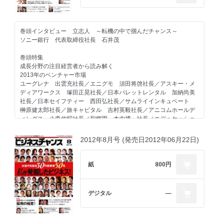
スタートアップ・ベンチャーズ／GMOベンチャーパートナーズ／グ
営業マン100人分のホームページのつくり方
リーベンチャーズ／三菱UFJキャピタル／中嶋智氏／有限責任あず
ディーゼロ 矢野修作社長
さ監査法人／新日本有限責任監査法人／宝印刷／大和証券／大阪証
巻頭インタビュー 立志人 ～転機の中で掴んだチャンス～
券取引所
強力連載企画
ソニー銀行 代表取締役社長 石井茂
先輩が語る 私と株式公開
カイオム・バイオサイエンス／ネクシィーズ
天下取り対談
巻頭特集
地盤ネット 山本強社長
成長分野の注目経営者から読み解く
第二特集
2013年のベンチャー市場
モヤモヤした梅雨も吹っ飛ばす
ネクシィーズ近藤太香巳×次世代起業家 パッショントークセッショ
ユーグレナ 出雲充社長／エニグモ 須田将啓社長／アスキー・メ
注目の独立開業情報
ン
ディアワークス 塚田正晃社長／日本パレットレンタル 加納尚美
プラティナ 渡邉総子社長／アクロス 田中秀樹係長／リペアワー
Vol.8 ピアズ 桑野隆司社長
社長／日本セイフティー 西田弘社長／サムライインキュベート
クス 馬場風雲マネージャー／ミッショナリー 佐藤達也社長／ダ
榊原健太郎社長／旅キャピタル 吉村英毅社長／アニコムホールデ
イタク 細田大介社長／国土緑化 堺亜琉社長／メガホールディン
THE 座談会 ビジネストレンドを語り合う
ィングス 小森伸昭社長／和郷園 木内博一社長／エデュケーショ
グス 近田勝也社長／ベルシアン 星野拓社長／バリュークリエー
秀實社 髙橋秀幸社長
ン・ネットワークス 石田信夫社長／good design company 水野
ション 小川荘史主任
フリーウェイ 小野真弘社長
学社長／イノベーション 岡崎富夢社長／日本介護協会 左敬真理
2012年8月号 (発売日2012年06月22日)
イデアテクノロジー 森田秀樹社長
事長／ケアプロ 川添高志社長／オーガッツ 立花貴氏／アクセル
EY新日本クリエーション 新居幹也本部長
スペース 中村友哉社長／盆栽ネットワーク・ジャパン 中水義弘
強力連載企画
社長／ティア 冨安徳久社長／エスプール 浦上壮平社長／オプテ
紙
800円
オーセンス元榮太一郎弁護士の快刀乱麻を断つ！
ィ 猪野栄一社長／ブカンセムズ リ・ソンジン社長／ビジョン
オーセンス元榮太一郎弁護士の快刀乱麻を断つ！
法律事務所オーセンス 代表弁護士 元榮太一郎
佐野健一社長／嵯峨野観光鉄道 長谷川一彦社長／食一 田中敦士
法律事務所オーセンス 代表弁護士 元榮太一郎
社長
デジタル
―
天下取り対談
お役立ち情報局
オプティ 猪野栄一社長
セミナーレポート
ソニー・デジタルエンタテインメント×Klab対談