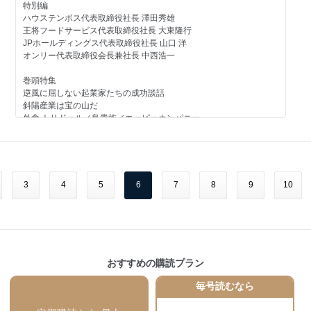
特別編
バックオフィスの落とし穴
アットナビジャパン 加藤優次社長
ハウステンボス代表取締役社長 澤田秀雄
日・中M＆A 基礎講座
王将フードサービス代表取締役社長 大東隆行
社長のオススメ本
グローバル市場の攻略ポイントvol.2
JPホールディングス代表取締役社長 山口 洋
バックナンバー
エルエス・パートナーズ 松野小百合社長
オンリー代表取締役会長兼社長 中西浩一
次号予告
成長企業の海外戦略VOL.1 サウザンドクレイン 高橋良太社長
特撰マネーの新潮流「不動産編」
巻頭特集
検索にないビジネスチャンス ネットビジネス攻略法 其の一
逆風に屈しない起業家たちの成功談話
今すぐ役立つビジネス情報満載
斜陽産業は宝の山だ
今月のお役立ち情報
外食 トリドール／鳥貴族／エーピーカンパニー
ココロオドル FC・代理店情報 ビズマッチ「代理店編」
交流会情報
酒屋 カクヤス
代理店情報 5件
セミナー情報
電気店 アトムチェーン本部
助成金活用術／シニア起業ノススメ
学習塾 明光ネットワークジャパン／エデュケーションネットワーク
M&A最新情報
ス／新学フォーラム／早稲田育英ゼミナール
求人情報
まだまだある！宝を見つけた企業５連発
3
4
5
6
7
8
9
10
社長のオススメ本
博水社／日本電鍍工業／ナチュラルアート／メンズスタイル／三和
バックナンバー
システム
次号予告
第2特集
ココロオドル FC・代理店情報 ビズマッチ
激変市場にチャンス発見
FC情報 18件
ブライダル＆婚活最前線
代理店情報 9件
おすすめの購読プラン
業界最新潮流
キーマンに聞く ノバレーゼ 浅田 剛治社長
毎号読むなら
多様なニーズに対応する映像演出の今
個性派続出！最新ギフト百花繚乱