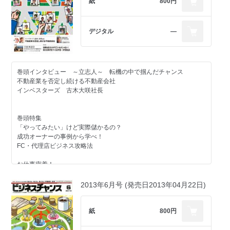
紙
800円
デジタル
―
巻頭インタビュー ～立志人～ 転機の中で掴んだチャンス
不動産業を否定し続ける不動産会社
インベスターズ 古木大咲社長
巻頭特集
「やってみたい」けど実際儲かるの？
成功オーナーの事例から学べ！
FC・代理店ビジネス攻略法
お仕事密着！
便利屋(ミスター通商)／墓石清掃(アシストーン)／幼児教室(コペル)
／デザイン・プリント(ぷりんと博士)／デイサービス(樹楽)／学習塾
2013年6月号 (発売日2013年04月22日)
(スクールIE・英会話のウィンビー・Kids Duo)／ハウスクリーニン
グ(モリサービス)／宅配水(クリクラ)
紙
800円
加盟オーナーさんに聞きました！
愛商物流 オーナー座談会