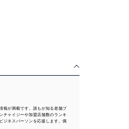
梅雨を吹きとばせ！
今スグ役立つビジネス情報満載
注目テーマ別 FC・代理店TOPICS
お役立ち情報局
社会を変えるトップベンチャーたちの挑戦記
交流会レポート「意気投合」
【強力連載企画】
学生イベント
助成金活用術／シニア起業ノススメ
●亀岡大郎の天下取り対談
バックオフィスの落とし穴
ハートリンクカンパニー 丸山鉄二社長
敏腕コンサルタントが語る店舗M＆A最新情報
●目からウロコのビジネス発見！珍商売探偵団
社長のオススメ本
g&h／ヘレンベルガー・ホーフ
バックナンバー
次号予告
●成長企業の舞台裏
ココロオドル FC・代理店情報 ビズマッチ
●百人百通りの起業ストーリー
代理店情報 ４件／FC本部情報 ２件
●フォーバル大久保秀夫会長が迫る！
珍商売探偵団
起業家決断の瞬間
NTTコミュニケーションズ
ダイヤモンドダイニング松村厚久社長／ネクスト井上高志社長／パ
イプドビッツ佐谷宣昭社長
情報が満載です。誰もが知る老舗ブ
●地球の稼ぎ方
ンチャイジーや加盟店舗数のランキ
ビジネスパーソンを応援します。偶
●地方発 日本を変える30人の経営者
グローバックス・後藤大介社長／鬼丸・鬼丸正之社長