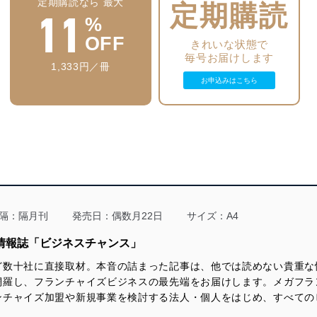
定期購読なら 最大
定期購読
11
高まる結婚熱！婚活ビジネスを追う
%
OFF
きれいな状態で
強力連載企画
毎号お届けします
成長企業の舞台裏
1,333円／冊
たなべ保存歯科／いつも／e-Entertainment／アイズ／ハングリード
お申込みはこちら
百人百通りの起業ストーリー
ラウシア／オークファン／ペガサスプランニング／ECスタジオ
地球の稼ぎ方
「アジア戦略情報局」SDI 森辺一樹社長
フォーバル大久保秀夫会長が迫る！
起業家決断の瞬間
ゲスト：ガイアックス 上田祐司社長／ビットアイル 寺田航平社長
隔：隔月刊
発売日：偶数月22日
サイズ：A4
地方発 日本を変える30人の経営者
ヒラオカ 平岡誠司社長／東海装美 可知久始社長
門情報誌「ビジネスチャンス」
ニッポンのベンチャー社長名鑑
ど数十社に直接取材。本音の詰まった記事は、他では読めない貴重な
網羅し、フランチャイズビジネスの最先端をお届けします。メガフラ
ココロオドル FC・代理店情報 ビズマッチ
ンチャイズ加盟や新規事業を検討する法人・個人をはじめ、すべての
代理店 ZOOM UP 6件／代理店情報 5件
FC PICK UP 8件／本部情報 3件