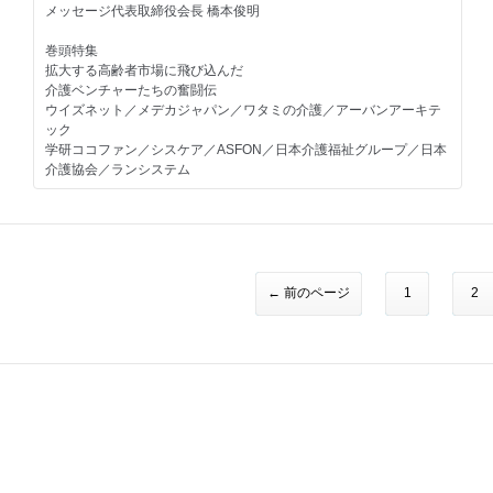
メッセージ代表取締役会長 橋本俊明
ネクシィーズ近藤太香巳×次世代起業家 パッショントークセッショ
イベントページ
ン
今すぐ役立つビジネス情報満載
セミナーレポート
巻頭特集
Vol1.エイ・エヌ・エス 赤澤博史社長
今月のお役立ち情報
今月の注目企業
拡大する高齢者市場に飛び込んだ
交流会情報
助成金活用術／シニア起業ノススメ
介護ベンチャーたちの奮闘伝
秀實社髙橋秀幸の発掘！未来の百年企業経営者
イベント情報
バックオフィスの落とし穴
ウイズネット／メデカジャパン／ワタミの介護／アーバンアーキテ
Vol1.東日本建設 遠藤一平社長
助成金活用術／シニア起業ノススメ
敏腕コンサルタントが語るM&A最新情報
ック
M&A最新情報
学研ココファン／シスケア／ASFON／日本介護福祉グループ／日本
趣味も仕事！趣味を語る経営者たち
求人情報
著者に聞く!!『ともに戦える「仲間」のつくり方』
介護協会／ランシステム
第１回 ゼットン 稲本健一社長
社長のオススメ本
ビスリーチ／南壮一郎社長
バックナンバー
第2特集
百人百通りの起業ストーリー
次号予告
社長のオススメ本
独立するならやっぱり人気のデイサービス
バックナンバー
特徴別 介護デイFCデータブック
今すぐ役立つビジネス情報満載
次号予告
・リハビリ特化型
今月のお役立ち情報
ポシブル／パワーリハ／リハコンテンツ
３０代経営者連合会
← 前のページ
1
2
・介護予防／機能訓練型
スマップス交流会
エルダーホームケア／介護ネクスト／ジェイアーク／早稲田エルダ
助成金活用術／シニア起業家インタビュー
リーヘルス事業団
バックオフィスの落とし穴
・施設形態に特徴
クリニックM＆A基礎講座
日本介護福祉グループ／日本エルダリーケアサービス／いきいきら
社長のオススメ本
いふ
バックナンバー
次号予告
・私はこうして成功した 先輩起業家たちの金言
珍商売探偵団
第3特集
ココロオドル FC・代理店情報 ビズマッチ