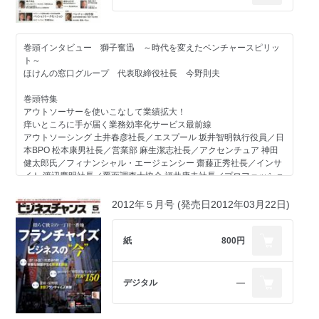
百人百通りの起業ストーリー
天下取り対談
クフ 宮田昇始社長／U-NOTE 小出悠人社長／ネクストプラス
アクセルスペース 中村友哉社長
戸谷信彦社長／ティア 冨安徳久社長／サムライインフィニティ
巻頭インタビュー 獅子奮迅 ～時代を変えたベンチャースピリッ
芦野貴大社長／21 平本清氏
ト～
ネクシィーズ近藤太香巳×次世代起業家 パッショントークセッショ
ほけんの窓口グループ 代表取締役社長 今野則夫
ン
ニッポンのベンチャー社長名鑑
Vol.6 うちナビ 角南圭社長
アクセルスペース 中村友哉社長／HCC 佐々木高則社長／JGマー
巻頭特集
ケティング 佐藤大吾社長／地盤ネット 山本強社長／nextA 林英
アウトソーサーを使いこなして業績拡大！
秀實社髙橋秀幸の発掘！未来の百年企業経営者
美子社長／ネクストリンク 大和田渉社長／福岡情報ビジネスセン
痒いところに手が届く業務効率化サービス最前線
Vol.6 特別座談会
ター 武藤元美社長／マーケットエンタープライズ 小林泰士社長
アウトソーシング 土井春彦社長／エスプール 坂井智明執行役員／日
アグレッシブ 及川真一朗社長／ティー・ラウンジ 徳永泰敏社長
／ユーグレナ 出雲充社長／リアルワールド 菊池誠晃社長
本BPO 松本康男社長／営業部 麻生潔志社長／アクセンチュア 神田
／マロバス 碩典一社長／ソリューショナーズ 小川隆久社長
健太郎氏／フィナンシャル・エージェンシー 齋藤正秀社長／インサ
今、求められている人材とは リーダー論を哲学する
イト 渡辺慶明社長／覆面調査士協会 福井康夫社長／プロフェッショ
百人百通りの起業ストーリー
リクルートエグゼクティブエージェント 波戸内啓介社長
ナルバンク 児玉彰社長／アイ・パッション 浅井慎吾社長／アッ
ランサーズ 秋好陽介社長／エボラブルアジア 大山智弘社長／ラ
クスコンサルティング 広瀬元義社長／オーセンス 元榮太一郎氏／
クスル 松本恭攝社長／軒先 西浦明子社長／落し物ドットコム
2012年５月号 (発売日2012年03月22日)
オーセンス元榮太一郎弁護士の
デンタルオフィスむさし村山 金原大輔医師／フリュー 澤村智恵子氏
増木大己社長／スクー 森健志郎社長／プラティナ 渡邉総子社長
快刀乱麻を断つ！
／日本レスベラトロール 小林信宏社長
日本人のベンチャーよ 今こそ東南アジアを目指せ!!
ネクストブリッジ 石井充満社長／コンベックス 美里泰正社長／ユビ
紙
800円
アットナビジャパン 加藤優次社長
お役立ち情報局
レジ 木戸啓太社長／アウンコンサルティング 信太明社長／エステ
新プロジェクト発足
ィワークス 佐藤貴則社長／NTTコミュニケーションズ
今、求められている人材とは
イベントレポート
リクルートエグゼクティブエージェント 波戸内啓介社長
セミナーレポート
デジタル
―
新連載
助成金活用術／シニア起業ノススメ
成長企業 徹底解剖!!「ベンチャー四季報」注目の経営者が語る“成
オーセンス元榮太一郎弁護士の快刀乱麻を断つ！
バックオフィスの落とし穴
長”の必然性
法律事務所オーセンス 代表弁護士 元榮太一郎