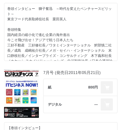
e-Education 税所篤快代表
「ステマとタイアップを間違えるな!」ソニー・デジタルエンタテイ
成長企業の舞台裏
巻頭インタビュー 獅子奮迅 ～時代を変えたベンチャースピリッ
ンメント 福田淳社長
シャノン・グッドフェローズ／サイエンスワークス
ト～
東京フード代表取締役社長 栗田英人
強力連載企画
百人百通りの起業ストーリー
天下取り対談
サーチフィールド 齋藤隆太取締役／Bsize 八木啓太社長／オトコ
巻頭特集
アトラクティブ代表取締役 高橋 純也社長
ネイル 坂下隆子社長／City Lights 村井隆之社長／東京士業支援
国内経済の縮小化で進む企業の海外進出
協会 小山田聖代表
今こそ飛び出せ！アジアで戦う日本人たち
新連載企画
三好不動産 三好修社長／ワタミインターナショナル 鰐部慎二社
ネクシィーズ近藤太香巳×次世代起業家 パッショントークセッショ
今、求められている人材とは
長／成島 成嶋祐介社長／メガ・セイハ・インターナショナル 末
ン
リクルートエグゼクティブエージェント 波戸内啓介社長
口静枝社長／インタープライズ・コンサルティング 木下義和社長
Vol2.レジェンド 斉藤徹社長
／カケハシ スカイソリューションズ 中川智尚社長／日本介護福祉
グループ 丸長朗アジア事業開発部部長／加賀屋 鳥本政雄専務取
秀實社髙橋秀幸の発掘！未来の百年企業経営者
お役立ち情報局
締役／TERRA MOTORS 徳重徹社長／サウザンドクレイン 高橋
Vol2.サウザンドクレイン 高橋良太社長
7月号 (発売日2011年05月21日)
セミナー情報
良太社長／エヌアセット 宮川恒雄社長／リンガーハット 井原康
助成金活用術／シニア起業ノススメ
晴FC企画開発グループ担当執行役員／ダイオーズ 大久保真一社長
成長企業の舞台裏
バックオフィスの落とし穴
／なんつッ亭 古谷一郎社長／SATISFACTION GUARANTEED ASIA
紙
800円
アイブリッド／エクシオジャパン／日本流通センター
敏腕コンサルタントが語るM&A最新情報
PTE,LTD 佐藤俊介CEO＆BrandDesigner／イー・ライフ・グルー
プ 小川義行社長／おかやま工房 河上祐隆社長／ブレイン 天毛
百人百通りの起業ストーリー
社長のオススメ本
伸一社長／CIESF 大久保秀夫理事長
ラディア 谷中教隆社長／アイアイシー 平松二三生会長／フードコミ
バックナンバー
デジタル
―
ュニケーション 入交功社長
次号予告
支援会社トピックス
日本人の精神が宿る国 ベトナムvol.1
注目の進出支援企業一覧
アットナビジャパン 加藤優次社長
【巻頭インタビュー】