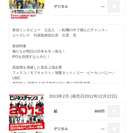
徳重徹社長／スマイルリンク 大林万利子社長／ティーケーピー
デジタル
―
河野貴輝社長／ジンコーポレーション 髙橋仁社長／オトコネイ
ル 坂下隆子社長／食一 田中淳士社長／イノベーション 岡崎富
夢社長／オーガッツ 立花貴氏／巡の環 阿部裕志社長／Good不動
産 牧野修司社長／デリズ 井土朋厚社長／DonDonUp 岡野昭史
巻頭インタビュー 立志人 ～転機の中で掴んだチャンス～
社長／サーチフィールド 齋藤隆太社長／ディーノシステム 中島
ユーグレナ 代表取締役社長 出雲 充
一明社長／和える 矢島里佳社長／エスプール 浦上壮平社長／ロ
コンド 田中裕輔社長／フィオレ・コネクション 松川來仁社長／
巻頭特集
グーパ 平皓瑛社長／サティス製薬 山崎智士社長／JGマーケティ
俺たちが明日の日本を引っ張る！
ング 佐藤大吾社長／サムライインキュベート 榊原健太郎社長／
IPOを目指すなら今だ！
アクセルスペース 中村友哉社長／ウィルモア 石川麻由社長／ネ
クストプラス 戸谷信彦社長／日本メディカル 野村大介社長／ウ
混迷期を突破した直近上場企業
ェルセルフ 南章行社長／UBIC 守本正宏社長／エニグモ 須田将
フィスコ／モブキャスト／地盤ネット／エー・ピーカンパニー／
吾社長／アラタナ 濱渦伸次社長／BASE 鶴岡裕太社長／ソーシャ
UBIC
ルリクルーティング 春日博文社長／ユーグレナ 出雲充社長
虎視眈々 再燃する株式市場の波に乗るIPO予備軍
トーマツベンチャーサポート／マーケットエンタープライズ／アラ
日本元気丸 7周年記念チャリティ大元気会
タナ／BASE／旅キャピタル／情報セキュリティマネジメント／シャ
スペシャル対談 フォーバル 大久保秀夫会長×パソナグループ 南
2013年2月 (発売日2012年12月22日)
ノン／IDS／ネクストワン／うちナビ／MACオフィス／クラウドワ
部靖之代表
ークス／ソーシャルリクルーティング／アクロス／コーウェル
成長から上場まで見守るIPOの“請負人”たち
紙
800円
手もみ屋本舗 オーナー座談会
一般社団法人日本ベンチャーキャピタル協会／サイバーエージェン
ミツバファクトリーオーナー座談会
ト・ベンチャーズ／サムライインキュベート／Skyland Ventures／
サンブリッジグローバルベンチャーズ／インキュベイトファンド／
新連載
デジタル
―
TNPパートナーズ／ドコモ・イノベーションベンチャーズ／フジ・