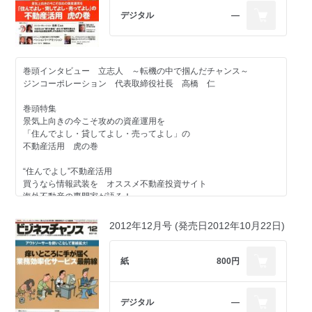
KBT-GROUP本部 岩本敦詞社長／エスアールトランスポート 近
デジタル
―
藤英俊社長／北商物流 瀬戸口敦社長／アート・プラ 横田浩崇社
長
新連載
巻頭インタビュー 立志人 ～転機の中で掴んだチャンス～
THE 座談会 ビジネストレンドについて語り合う
ジンコーポレーション 代表取締役社長 高橋 仁
第1回テーマ「ビジネスにおける女性の台頭」
ジンコーポレーション 髙橋仁社長
巻頭特集
女性経営者エメラルド倶楽部 菅原智美代表理事
景気上向きの今こそ攻めの資産運用を
新日本有限責任監査法人
「住んでよし・貸してよし・売ってよし」の
Winning Women Network 代表 金子裕子氏
不動産活用 虎の巻
新潮流～この人に聞く～
“住んでよし”不動産活用
トライステージ 妹尾勲社長
買うなら情報武装を オススメ不動産投資サイト
海外不動産の専門家が語る！
第2特集
法人の“貸してよし”不動産活用
創業社長だけがすごいわけじゃない！
もう一つの不動産投資 J-REITとは？
新たな時代をつくる2代目・3代目社長
2012年12月号 (発売日2012年10月22日)
急成長中！収益不動産売買の専門家たち
ソニー・デジタルエンタテイメント福田 淳社長の
紙
800円
強力連載企画
検索にないビジネスチャンス発掘対談
天下取り対談
[ゲスト]メディア・プロデューサー 小林弘人氏
ミツバファクトリー 江見慎之介社長
デジタル
―
強力連載企画