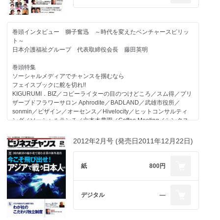
ソニー・デジタルエンタテイメント福田 淳社長の
誠晃社長／ランクアップ 岩崎裕美子社長／テクノトレーディン
検索にないビジネスチャンス発掘対談
グ 宮崎治男社長／ビジョン 佐野健一社長
[ゲスト]経営ストラトジスト／作家 坂之上洋子氏
巻頭インタビュー 獅子奮迅 ～時代を変えたベンチャースピリッ
百人百通りの起業ストーリー
ト～
新連載
gamba 森田昌宏社長／福岡情報ビジネスセンター 武藤元美社長
日本介護福祉グループ 代表取締役会長 藤田英明
一流人に学ぶ”勝負処”
／ログバー 吉田卓郎社長／フェヴリナ 神代亜紀社長／me:new
レスリング 吉田沙保里さん
三宅伸之社長／アイキャスト 藤野珠美社長／キャリアウーマン
巻頭特集
菊池有樹恵社長／リダンダンシー 藤原聖蘭社長／ユーモアプラ
ソーシャルメディアでチャンスを掴むなら
オーセンス元榮太一郎弁護士の快刀乱麻を断つ！
ス 園尾馨社長／ゼニックスコンサルティング 村形聡社長
フェイスブックに舵を切れ!!
法律事務所オーセンス 代表弁護士 元榮太一郎
KIGURUMI．BIZ／コピーライターの目のつけどころ／スム得／プリ
「今、求められている人材とは リーダー論を哲学する」
ザーブドフラワーサロン Aphrodite／BADLAND／武雄市役所／
強力連載企画
リクルートエグゼクティブエージェント 波戸内啓介社長
sonmin／ビザイン／オーセンス／Hivelocity／ヒットコンサルティ
趣味も仕事!!
ング／ソーシャルランチ／六本木農園／Coffee Meeting／シンクス
ウインローダー 高嶋民仁社長
オーセンス元榮太一郎弁護士の快刀乱麻を断つ！
マイル
法律事務所オーセンス 代表弁護士 元榮太一郎
2012年2月号 (発売日2011年12月22日)
天下取り対談
IT業界の猛者たちが考える
コンベックス 美里泰正社長
ソーシャルメディアと次なる一手
お役立ち情報局
エニグモ 須田将啓社長／SATISFACTION GUARANTEED PTE,LTD
紙
800円
ネクシィーズ近藤太香巳×次世代起業家 パッショントークセッショ
イベント・セミナーレポート
佐藤俊介CEO／プロフェッショナルブロガー 立花岳志氏／オウケイ
ン
助成金活用術／シニア起業ノススメ
ウェイヴ 兼元謙任社長／エヌ・ティ・ティ・ソルマーレ 大橋大樹社
Vol.5 アットナビジャパン／アットハウス 加藤優次社長
バックオフィスの落とし穴
長／フリーランスライター 三橋ゆか里氏／インタースペース 河端伸
敏腕コンサルタントが語るM&A最新情報
デジタル
―
一郎社長／アイレップ 紺野俊介社長／アイランド 粟飯原理咲社長
秀實社髙橋秀幸の発掘！未来の百年企業経営者
Vol.5 TSPコンサルティング 佐藤毅史社長
著者に聞く!!『「最高の授業」を世界の果てまで届けよう』
検索にないビジネスチャンス ネットビジネス攻略法 其の三