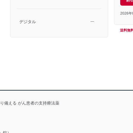
割
2026
デジタル
―
送料無
り備える がん患者の支持療法薬
）錠）