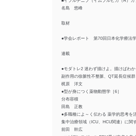
■イブルチニブ（イムブルビカ（R）カ
名島 悠峰
取材
●学会レポート 第70回日本化学療法
連載
●モダトレ2 迷わず描けよ。描けばわか
副作用の徐脈性不整脈、QT延長症候群
梶原 洋文
●型が身につく薬物動態学［6］
分布容積
田島 正教
●多職種によ～く伝わる 薬学的思考を
集中治療領域（ICU、HCU関連）に関
前田 幹広