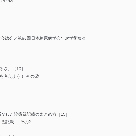
プセル）
学会総会／第65回日本糖尿病学会年次学術集会
るさ。［10］
を考えよう！ その②
活かした診療録記載のまとめ方［19］
する記載──その2