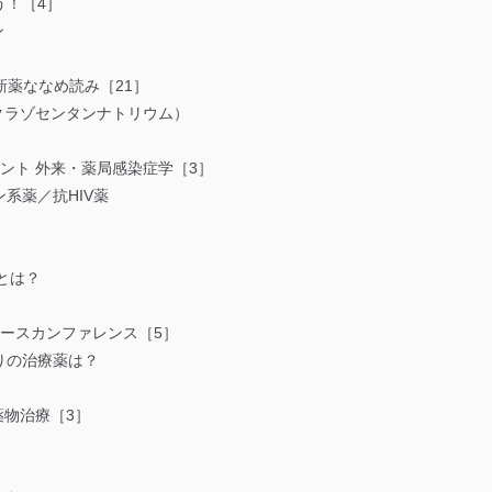
う！［4］
ン
新薬ななめ読み［21］
（クラゾセンタンナトリウム）
ント 外来・薬局感染症学［3］
系薬／抗HIV薬
とは？
ースカンファレンス［5］
りの治療薬は？
薬物治療［3］