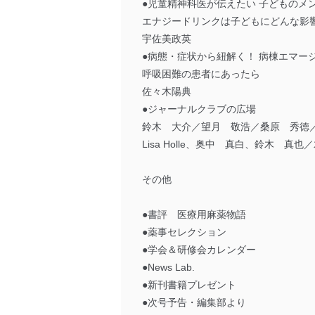
●児童精神科医が伝えたい 子どものメ
エナジードリンクは子どもにどんな影
宇佐美政英
●病態・症状から紐解く！ 病棟エマー
呼吸困難の患者にあったら
佐々木陽典
●ジャーナルクラブの広場
鈴木 大介／望月 敬浩／桑原 秀徳
Lisa Holle、奥中 真白、鈴木 真
その他
●書評 医療用麻薬物語
●薬事セレクション
●学会＆研修会カレンダー
●News Lab.
●新刊書籍プレゼント
●次号予告・編集部より