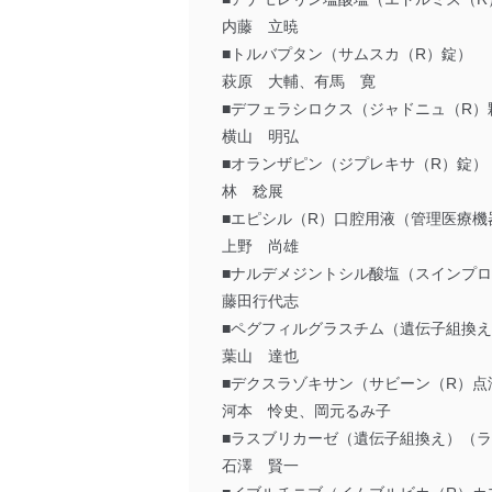
内藤 立暁
■トルバプタン（サムスカ（R）錠）
萩原 大輔、有馬 寛
■デフェラシロクス（ジャドニュ（R）
横山 明弘
■オランザピン（ジプレキサ（R）錠）
林 稔展
■エピシル（R）口腔用液（管理医療
上野 尚雄
■ナルデメジントシル酸塩（スインプロ
藤田行代志
■ペグフィルグラスチム（遺伝子組換
葉山 達也
■デクスラゾキサン（サビーン（R）点
河本 怜史、岡元るみ子
■ラスブリカーゼ（遺伝子組換え）（
石澤 賢一