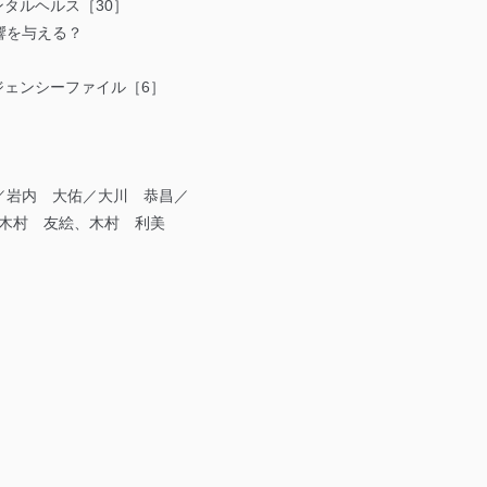
ンタルヘルス［30］
響を与える？
ジェンシーファイル［6］
／岩内 大佑／大川 恭昌／
也／木村 友絵、木村 利美