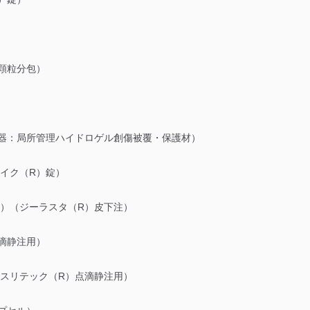
顆粒分包）
機器：局所管理ハイドロゲル創傷被覆・保護材）
イク（R）錠）
え）（ジーラスタ（R）皮下注）
滴静注用）
ラスリテック（R）点滴静注用）