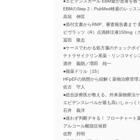
●エビデンスガール EBM愛が患者を救
EBMのStep 2：PubMed検索のレッス
高垣 伸匡
●添付文書からRMP、審査報告書まで 
ピヴラッツ（R）点滴静注液150mg
冨田 隆志
●ケースでわかる処方箋のチェックポイ
テトラサイクリン系薬・リンコマイシン
酒井 義朗／増田 純一
●循薬ドリル［15］
HFpEFの病態から紐解く薬物治療管理
佐古 守人
●総合診療医が教える。外来薬物療法ケ
エビデンスレベルが最も高いしゃっく
石井 義洋
●迷わず判断デキる！ フローチャート
アルコール離脱症候群
佐野 邦明