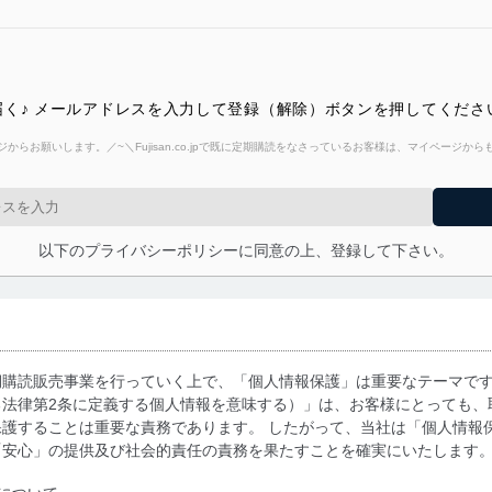
く♪ メールアドレスを入力して登録（解除）ボタンを押してくださ
からお願いします。／~＼Fujisan.co.jpで既に定期購読をなさっているお客様は、マイページ
以下のプライバシーポリシーに同意の上、登録して下さい。
期購読販売事業を行っていく上で、「個人情報保護」は重要なテーマで
る法律第2条に定義する個人情報を意味する）」は、お客様にとっても、
護することは重要な責務であります。 したがって、当社は「個人情報
「安心」の提供及び社会的責任の責務を果たすことを確実にいたします