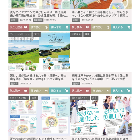
夏なのにエアコンで体がひんやり…冷え症外
暑い夏こそ「朝に土台を整える」。やらなき
来の専門医が教える「冷え体質改善」1日の正
ゃいけない家事は午前中に全クリア！家時間
しいルーティン
を楽しく過ごす“大人の夏習慣”
更新日
2026.06.22
有効期限
2026.07.19
更新日
2026.06.19
丸ごと読み
後で読む
購入する
試し読み
後で読む
購入する
ことりっぷマガジン
旅行
天然生活
健康
涼しい風が吹き抜ける八ヶ岳・清里へ。富士
初夏は汗をかき、梅雨は胃腸を守る！体の奥
山を望む「清泉寮」や焼きたてパン屋を巡
を冷やさない「ゆる薬膳」で、夏バテや熱中
る“ご褒美夏旅”
症を防ぐ体調コントロール術
更新日
2026.06.09
更新日
2026.05.20
試し読み
後で読む
購入する
試し読み
後で読む
購入する
ESSE（エッセ）
生活
美ST（美スト）
美容
夏の“顔老け”の原因にも？！我慢もブラもア
汗にも負けない完璧肌！更年期の滝汗もスポ