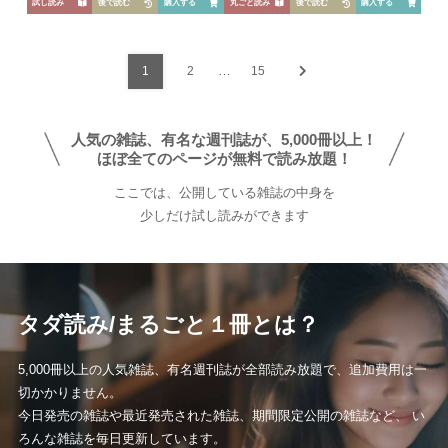
芸能
デジタル
ファッション
美容
試し読み
後で読む
購入する
丸ごと読み
後で読む
購入する
スポーツ
アウトドア
グラビア
…
1
2
15
雑誌
人気の雑誌、有名な週刊誌が、5,000冊以上！
後から読む
ほぼ全てのページが無料で読み放題！
ここでは、公開している雑誌の中身を
少しだけ試し読みができます
タダ読み/まるごと１冊とは？
5,000冊以上の人気雑誌、有名週刊誌が全部読み放題で、追加費用は一
切かかりません。
今日発売の雑誌や最近発売された雑誌、期間限定公開の雑誌など、 い
ろんな雑誌を毎日更新しています。