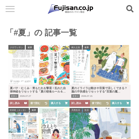
「#夏」の 記事一覧
クロワッサン
健康
婦人之友
健康
夏バテ・むくみ・胃もたれを撃退！乱れた自
夏のイライラは動きや言葉で涼しくできる？
律神経をリセットする「夏の朝食ルール＆た
脳の不快感をリセットする“言葉の魔
んぱく質20g術」
法”と“五感の涼活”セルフケア
更新日
2026.07.27
更新日
2026.07.15
試し読み
後で読む
購入する
試し読み
後で読む
購入する
ESSE（エッセ）
健康
天然生活
生活