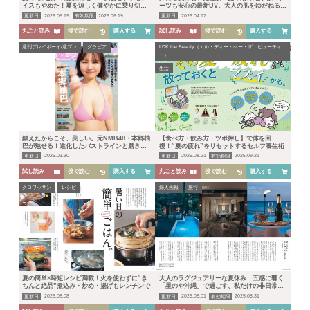
イスもやめた！夏を涼しく健やかに乗り切る
ーツも安心の最新UV。大人の肌をゆだねる運
「老けない生活習慣」
命の1本は？
更新日
2026.05.19
有効期限
2026.06.19
更新日
2026.04.17
丸ごと読み
後で読む
購入する
試し読み
後で読む
購入する
週刊プレイボーイ/週プレ
グラビア
LDK the Beauty（エル・ディー・ケー・ザ・ビューティ
ー）
生活
鍛えたからこそ、美しい。元NMB48・本郷柚
【食べ方・飲み方・ツボ押し】で体を回
巴が魅せる！進化したバストラインと磨き上
復！“夏の疲れ”をリセットするセルフ養生術
げたスーパーボディ
更新日
2026.03.30
更新日
2025.08.21
有効期限
2025.09.21
HOME
試し読み
後で読む
購入する
丸ごと読み
後で読む
購入する
クロワッサン
レシピ
婦人画報
旅行
人気ランキング
カテゴリー
夏の簡単×時短レシピ満載！火を使わずに“き
大人のラグジュアリーな夏休み…五感に響く
生活
健康
レシピ
旅行
ビジネス
ちんと絶品”煮込み・炒め・揚げもレンチンで
「星のや沖縄」で過ごす、私だけの非日常体
験
更新日
2025.08.08
更新日
2025.08.01
有効期限
2025.08.31