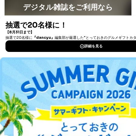
デジタル雑誌をご利用なら
最新号〜バックナンバーまで7000冊以上の雑誌
（電子
書籍）が無料で読み放題！
タダ読みサービス
を楽しもう！
DOWNLOAD FOR IOS
DOWNLOAD FOR ANDROID
ご利用方法はこちら
総合案内
アフィリエイト
採用情報
プレスリリース
お問い合わせ