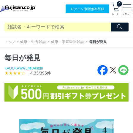
0
ログイン/
新規無料
登録
カート
メニュー
トップ
健康・生活 雑誌
健康・家庭医学 雑誌
毎日が発見
毎日が発見
KADOKAWA LifeDesign
★★★★☆
4.33/395件