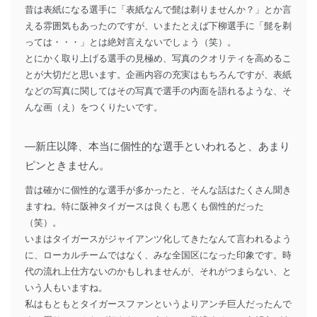
昔は表紙になる選手に「表紙なんで髭は剃りませんか？」とか言
える雰囲気もあったのですが、いまたとえば下柳選手に「髭を剃
っては・・・」とは絶対言えないでしょう（笑）。
とにかく取り上げる選手の見極め、写真のクオリティを高めるこ
とが大切だと思います。企画内容の充実はもちろんですが、表紙
などの写真に関してはその写真で選手の内面を語れるような、そ
んな画（え）をつくりたいです。
―新庄以降、本当に個性的な選手といわれると、あまり
ピンときません。
昔は確かに個性的な選手が多かったと、そんな話はたくさん聞き
ますね。特に阪神タイガースは良くも悪くも個性的だった
（笑）。
いまはタイガースがジャイアンツ化してきたなんて言われるよう
に、ローカルチームではなく、みな全国区になった印象です。時
代の流れ上仕方ないのかもしれませんが、それがつまらない、と
いう人もいますね。
私はもともとタイガースファンというよりアンチ巨人だったんで