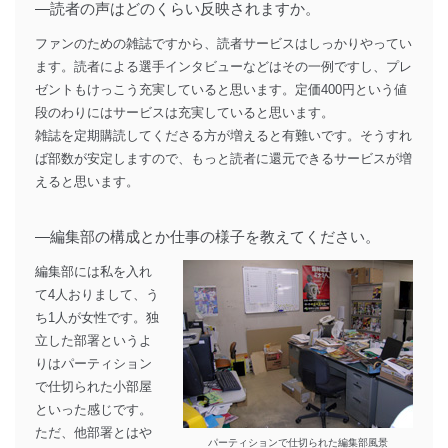
―読者の声はどのくらい反映されますか。
ファンのための雑誌ですから、読者サービスはしっかりやってい
ます。読者による選手インタビューなどはその一例ですし、プレ
ゼントもけっこう充実していると思います。定価400円という値
段のわりにはサービスは充実していると思います。
雑誌を定期購読してくださる方が増えると有難いです。そうすれ
ば部数が安定しますので、もっと読者に還元できるサービスが増
えると思います。
―編集部の構成とか仕事の様子を教えてください。
編集部には私を入れ
て4人おりまして、う
ち1人が女性です。独
立した部署というよ
りはパーティション
で仕切られた小部屋
といった感じです。
ただ、他部署とはや
パーティションで仕切られた編集部風景