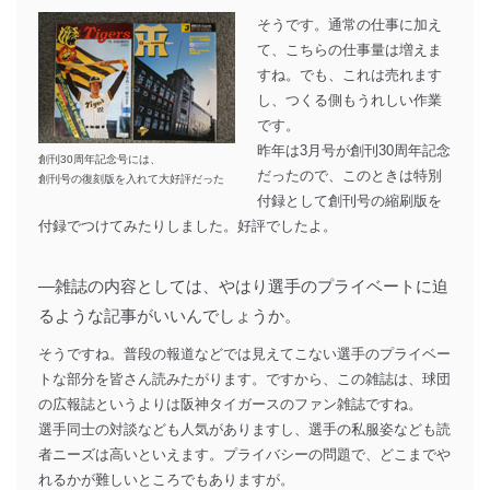
そうです。通常の仕事に加え
て、こちらの仕事量は増えま
すね。でも、これは売れます
し、つくる側もうれしい作業
です。
昨年は3月号が創刊30周年記念
創刊30周年記念号には、
だったので、このときは特別
創刊号の復刻版を入れて大好評だった
付録として創刊号の縮刷版を
付録でつけてみたりしました。好評でしたよ。
―雑誌の内容としては、やはり選手のプライベートに迫
るような記事がいいんでしょうか。
そうですね。普段の報道などでは見えてこない選手のプライベー
トな部分を皆さん読みたがります。ですから、この雑誌は、球団
の広報誌というよりは阪神タイガースのファン雑誌ですね。
選手同士の対談なども人気がありますし、選手の私服姿なども読
者ニーズは高いといえます。プライバシーの問題で、どこまでや
れるかが難しいところでもありますが。