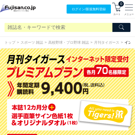
0
ログイン/
新規無料
登録
カート
メニュー
トップ
スポーツ 雑誌
高校野球・プロ野球 雑誌
月刊タイガース
イン