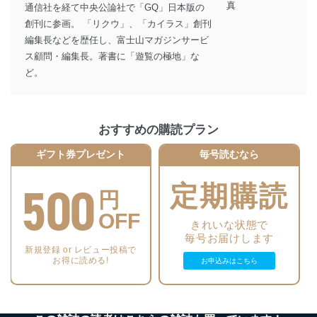
通信社を経て中央公論社で「GQ」日本版の
創刊に参画。 「リクウ」、「カイラス」創刊
編集長などを歴任し、富士山マガジンサービ
ス顧問・編集長。著書に「遊覧の極地」な
ど。
おすすめの購読プラン
ギフト券プレゼント
毎号読むなら
500
定期購読
円
OFF
きれいな状態で
毎号お届けします
新規登録 or レビュー投稿で
お得に読める!
お申込みはこちら