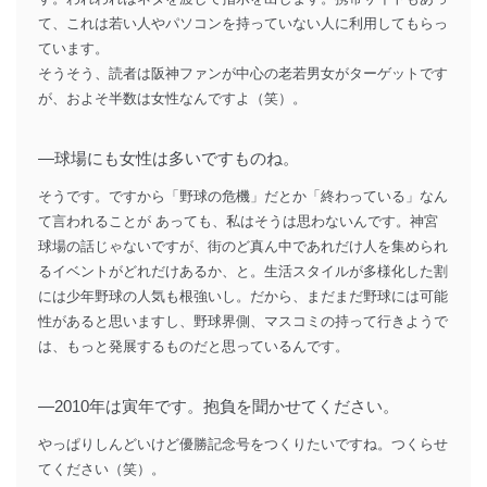
て、これは若い人やパソコンを持っていない人に利用してもらっ
ています。
そうそう、読者は阪神ファンが中心の老若男女がターゲットです
が、およそ半数は女性なんですよ（笑）。
―球場にも女性は多いですものね。
そうです。ですから「野球の危機」だとか「終わっている」なん
て言われることが あっても、私はそうは思わないんです。神宮
球場の話じゃないですが、街のど真ん中であれだけ人を集められ
るイベントがどれだけあるか、と。生活スタイルが多様化した割
には少年野球の人気も根強いし。だから、まだまだ野球には可能
性があると思いますし、野球界側、マスコミの持って行きようで
は、もっと発展するものだと思っているんです。
―2010年は寅年です。抱負を聞かせてください。
やっぱりしんどいけど優勝記念号をつくりたいですね。つくらせ
てください（笑）。