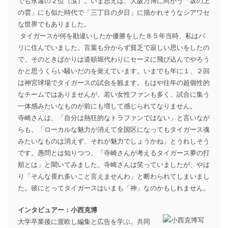
でも永遠の２位（涙）。いま思えば、大阪万博に向かう「坂の上
の雲」にも似た時代で「三丁目の夕日」に描かれそうなシアワセ
な世界でもありました。
タイガースが何を勘違いしたか優勝をした８５年当時、私はパ
リに住んでいました。言葉も分からず貧乏で寂しい思いをしたの
で、そのときばかりは道頓堀代わりにセーヌに飛び込んでやろう
かと思うくらい騒いだのを覚えています。いまでも年に１、２回
は神宮球場でタイガースの試合を観ます。もはや往年の超個性的
なチームではありませんが、若い女性ファンも多く、試合に集う
一体感みたいなものが前にも増して感じられてなりません。
寺崎さんは、「自分は熱狂的なトラファンではない」と言いなが
らも、「ローカルな魅力が消えて全国区になってもタイガース魂
みたいなものは消えず、それが魅力でしょうかね」とうれしそう
です。愚問とは知りつつ、「寺崎さんが考えるタイガース夢の打
順とは」と聞いてみました。寺崎さんは笑っていましたが、やは
り「そんな畏れ多いこと言えませんわ」と断わられてしまいまし
た。彼にとってタイガースはいまも「神」なのかもしれません。
インタビュアー：小西克博
大学卒業後に渡欧し編集と広告を学ぶ。共同