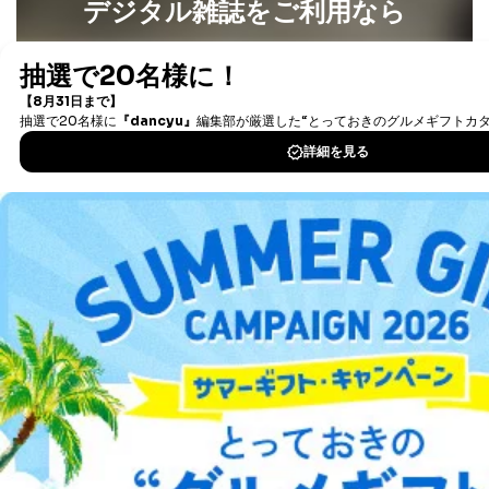
デジタル雑誌をご利用なら
最新号〜バックナンバーまで7000冊以上の雑誌
（電子
書籍）が無料で読み放題！
タダ読みサービス
を楽しもう！
DOWNLOAD FOR IOS
DOWNLOAD FOR ANDROID
ご利用方法はこちら
総合案内
アフィリエイト
採用情報
プレスリリース
お問い合わせ