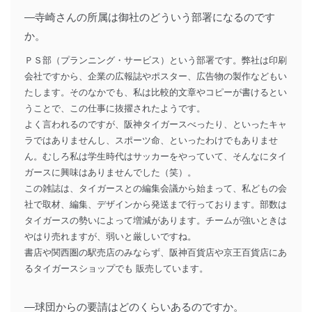
―寺崎さんの所属は御社のどういう部署になるのです
か。
ＰＳ部（プランニング・サービス）という部署です。弊社は印刷
会社ですから、企業の広報誌やポスター、広告物の製作などもい
たします。そのなかでも、私は比較的文章やコピーが書けるとい
うことで、この仕事に抜擢されたようです。
よく言われるのですが、阪神タイガースべったり、といったキャ
ラではありませんし、スポーツ命、といったわけでもありませ
ん。むしろ私は学生時代はサッカーをやっていて、そんなにタイ
ガースに興味はありませんでした（笑）。
この雑誌は、タイガースとの編集会議から始まって、私どもの会
社で取材、編集、デザインから発送まで行っております。部数は
タイガースの勢いによって増減があります。チームが強いときは
やはり売れますが、弱いと厳しいですね。
書店や関西圏の駅売店のみならず、阪神百貨店や京王百貨店にあ
るタイガースショップでも 販売しています。
―球団からの要請はどのくらいあるのですか。