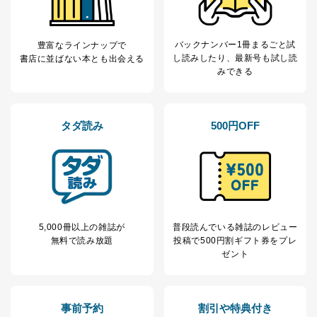
バックナンバー1冊まるごと試
豊富なラインナップで
し読み
したり、最新号も試し読
書店に並ばない本とも出会える
みできる
タダ読み
500円OFF
5,000冊以上の雑誌が
普段読んでいる雑誌のレビュー
無料で読み放題
投稿で
500円割ギフト券をプレ
ゼント
事前予約
割引や特典付き