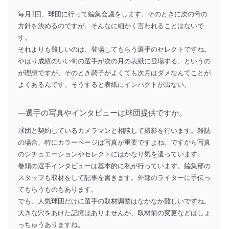
毎月1回、球団に行って編集会議をします。そのときに次の号の
方針を決めるのですが、そんなに細かく言われることはないで
す。
それよりも難しいのは、登場してもらう選手のセレクトですね。
やはり成績のいい旬の選手が次の月の表紙に登場する、というの
が理想ですが、そのとき調子がよくても次月はダメなんてことが
よくあるんです。そうすると表紙にインパクトが出ない。
―選手の写真やインタビューは球団提供ですか。
球団と契約しているカメラマンと相談して撮影を行います。雑誌
の場合、特にカラーページは写真が重要ですよね。ですから写真
のシチュエーションやセレクトにはかなり気を遣っています。
巻頭の選手インタビューは基本的に私が行っています。編集部の
スタッフも取材をして記事を書きます。外部のライターに手伝っ
てもらうものもあります。
でも、人気球団だけに選手の取材調整はなかなか難しいですね。
大きな穴をあけた記憶はありませんが、取材前の変更などはしょ
っちゅうありますね。