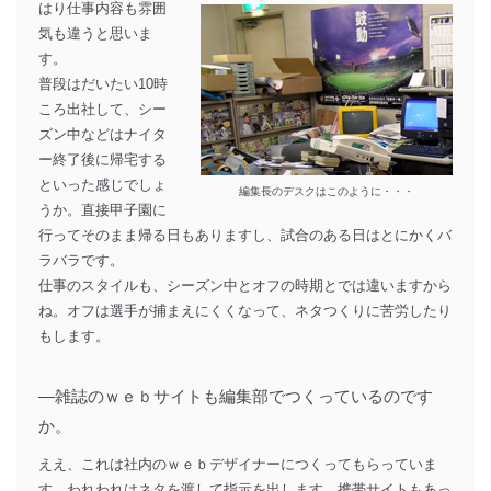
はり仕事内容も雰囲
気も違うと思いま
す。
普段はだいたい10時
ころ出社して、シー
ズン中などはナイタ
ー終了後に帰宅する
といった感じでしょ
編集長のデスクはこのように・・・
うか。直接甲子園に
行ってそのまま帰る日もありますし、試合のある日はとにかくバ
ラバラです。
仕事のスタイルも、シーズン中とオフの時期とでは違いますから
ね。オフは選手が捕まえにくくなって、ネタつくりに苦労したり
もします。
―雑誌のｗｅｂサイトも編集部でつくっているのです
か。
ええ、これは社内のｗｅｂデザイナーにつくってもらっていま
す。われわれはネタを渡して指示を出します。携帯サイトもあっ