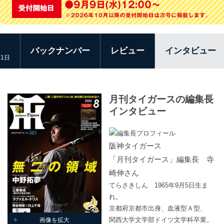
バックナンバー
レビュー
インタビュー
01日
月刊タイガースの編集長
インタビュー
阪神タイガース
「月刊タイガース」編集長 寺
崎伸さん
てらさきしん 1965年9月5日生ま
れ。
京都府京都市出身、血液型Ａ型、
関西大学文学部ドイツ文学科卒業。
画像を拡大