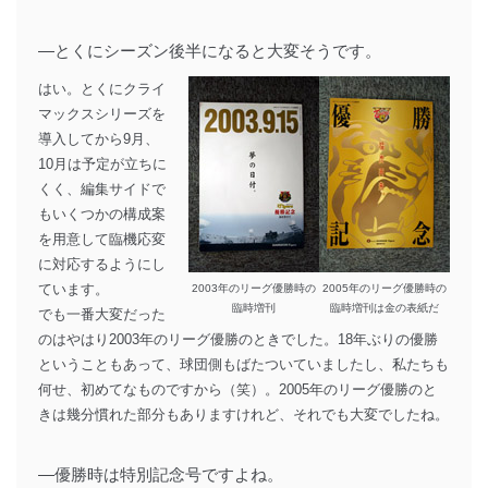
―とくにシーズン後半になると大変そうです。
はい。とくにクライ
マックスシリーズを
導入してから9月、
10月は予定が立ちに
くく、編集サイドで
もいくつかの構成案
を用意して臨機応変
に対応するようにし
ています。
2003年のリーグ優勝時の
2005年のリーグ優勝時の
臨時増刊
臨時増刊は金の表紙だ
でも一番大変だった
のはやはり2003年のリーグ優勝のときでした。18年ぶりの優勝
ということもあって、球団側もばたついていましたし、私たちも
何せ、初めてなものですから（笑）。2005年のリーグ優勝のと
きは幾分慣れた部分もありますけれど、それでも大変でしたね。
―優勝時は特別記念号ですよね。