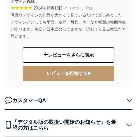
デザイン雑誌
TEL：0570-200-223
★★★★☆
2014年10月18日
ハリネヅミ 学生
FAX：03-5459-7073
写真やデザインの作品が大きくて見ているだけで楽しめました
e-mail：
cs@fujisan.co.jp
デザインといっても平面、空間、写真、本、など種類の毎回特集
改訂：2025年2月20日
があります。英語と日本語のってますが、読むより見る雑誌だと
制定：2005年4月1日
思います。
株式会社富士山マガジンサービス
代表取締役会長 西野 伸一郎
個人情報の取扱いについて
レビューをさらに表示
１．個人情報保護管理者
レビューを投稿する
当社は以下の個人情報保護管理者を設置し、個人情報保
護管理者の責任のもと、個人情報を取得・アクセス・利
用・提供・管理いたします。
東京都渋谷区南平台町16-11
カスタマーQA
株式会社富士山マガジンサービス
代表取締役会長 西野 伸一郎
個人情報保護管理者: 経営管理グループディレクター 前
「デジタル版の取扱い開始のお知らせ」を希
田 嘉也
望の方はこちら
２．利用目的