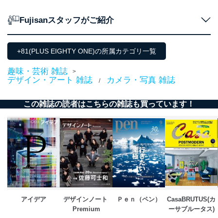
当社が取り扱う開示対象個人情報の利用目的は次のとお
Fujisanスタッフがご紹介
りです。
No
個人情報の種類
利用目的
購入商品の配送のため
+81(PLUS EIGHTY ONE)の所属カテゴリ一覧
商品代金回収のため
ｅメール等による商品、サービ
趣味・芸術 雑誌
>
ス、キャンペーン等の広告の案内
当社の定期購読サ
デザイン・アート 雑誌
カメラ・写真 雑誌
/
のため
1
ービス等をご利用
個人が特定できない形で取得した
の方の個人情報
閲覧履歴や購買履歴等の情報を分
この雑誌の読者はこちらの雑誌も買っています！
析して、趣味・嗜好に
応じた新商品・サービスに関する
広告のため
当社にお問合わせ
お問い合わせ対応、トラブル対
2
いただいた方の個
処、オペレーター教育など応対品
人情報
質向上のため
カスタマーQ＆Aサイトの投稿内容
の確認のため
ｅメール等によるカスタマーQ＆A
当社カスタマーQ＆
サイトのサービス内容のご案内の
3
アイデア
デザインノート 
Ｐｅｎ（ペン）
CasaBRUTUS(カ
Aサービス利用者
ため
Premium
ーサブルータス)
ｅメール等による商品、サービ