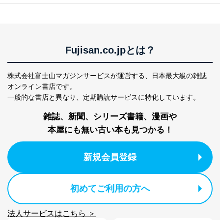
ス、キャンペーン等の広告に関す
るご案内のため
採用応募者の方の
4
採用選考、ご連絡のため
個人情報
当社の従業者の個
人事、総務などの雇用管理等のた
5
Fujisan.co.jpとは？
人情報
め
パートナー（提携
購入商品配送のため
企業）からの委託
提携企業及びお客様がご購入され
株式会社富士山マガジンサービスが運営する、
日本最大級の雑誌
により当社の
た商品の発売元企業からのｅメー
6
オンライン書店です。
定期購読サービス
ル等による商品、
一般的な書店と異なり、
定期購読サービスに特化しています。
等をご利用の方の
サービス、キャンペーン等の広告
個人情報
に関するご案内のため
雑誌、新聞、シリーズ書籍、漫画や
当社のサービス利用状況の把握お
よびその分析のため
本屋にも無い古い本も見つかる！
お問い合わせ対応、トラブル対
SNS公式アカウン
処、オペレーター教育など応対品
7
トに登録された方
質向上のため
新規会員登録
の個人情報
その他当社のプライバシーポリシ
ー等にて公表する利用目的達成の
ため
初めてご利用の方へ
※上記の利用目的のうちNo.1～5については保有個人デ
ータ（開示対象個人情報）の利用目的であり、下記4.の
法人サービスはこちら ＞
開示等のご請求に対応させていただきます。