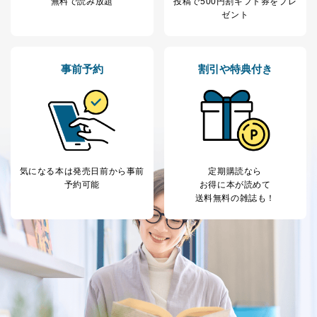
託・提供する場合、その業務に必要な範囲で委託・提
無料で読み放題
投稿で
500円割ギフト券をプレ
供先企業に個人情報を開示することがあります。
ゼント
委託・提供先企業は具体的には以下のような企業です
が、これらに限りません。
委託先：カスタマーサポート支援会社 、クレジッ
事前予約
割引や特典付き
トカード決済などの決済代行・料金回収会社、広
告配信サービス会社
提供先：出版社、出版物発売元、卸売会社、販売
店など商品の供給者、梱包会社、配送会社、新聞
販売店などの梱包・配送・配達会社
４．開示対象個人情報の「開示」「訂正」等の請求につ
いて
気になる本は
発売日前から事前
定期購読なら
予約可能
お得に本が読めて
当社は、本人から、開示対象個人情報について利用目的
送料無料の雑誌も！
の通知を求められた場合には、遅滞なくこれに応じま
す。ただし、以下①～④のいずれかに該当する場合は、
利用目的の通知を行なうことはできません。そのとき
は、本人に遅滞無くその旨を通知するとともに、理由を
説明させていただきます。
①利用目的を本人に通知し、又は公表することによって
本人又は第三者の生命、身体、財産その他の権利利益を
害するおそれがある場合
②利用目的を本人に通知し、又は公表することによって