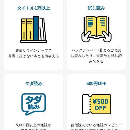
なお、6、7については、パートナー（提携企業）様又は
各SNS運営会社様にご請求いただきますようお願い致し
タイトル1万以上
試し読み
ます。
３．個人情報の第三者提供について
当社は、取得した個人情報を適切に管理し､あらかじめ
本人の同意を得ることなく第三者に提供することはあり
ません。ただし、次の場合は除きます。
バックナンバー1冊まるごと試
豊富なラインナップで
法令に基づく場合
し読み
したり、最新号も試し読
書店に並ばない本とも出会える
人の生命､身体または財産の保護のために必要がある
みできる
場合であって、本人の同意を得ることが困難であると
き。
公衆衛生の向上または児童の健全な育成の推進のため
に特に必要がある場合であって、本人の同意を得るこ
タダ読み
500円OFF
とが困難である場合。
国の機関もしくは地方公共団体またはその委託を受け
た者が法令の定める事務を遂行することに対して協力
する必要がある場合であって、本人の同意を得ること
により当該事務の遂行に支障を及ぼすおそれがあると
き。
上記２．の利用目的を実施するために守秘義務を結ん
だ企業に、業務の一部として個人情報の取扱いを委
5,000冊以上の雑誌が
普段読んでいる雑誌のレビュー