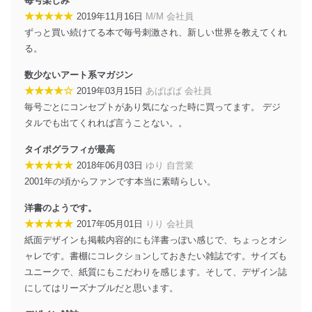
毎号楽しみ
個人データを取り扱う機器等にセキュリティ対策
★★★★★
2019年11月16日
M/M 会社員
ソフトウェア等を導入し、自動更新 機能等の活用
ずっと買い続けてる本で毎号刺激され、新しい世界を教えてくれ
により、これを最新状態としています。
る。
情報システムの使用に伴う漏洩等の防止
数少ないアート系マガジン
メール等により個人データの含まれるファイルを
送信する場合に、当該ファイルへのパスワードを
★★★★☆
2019年03月15日
あばばば 会社員
設定しています。
毎号ごとにコンセプトがあり気になった時に買ってます。 デジ
タルでも出てくれれば言うことない。。
個人情報保護マネジメントシステムの継続的改善
タイポグラフィが最高
当社は、内部監査及びマネジメントレビューの機会を通
★★★★★
2018年06月03日
ゆり 自営業
じて、個人情報保護マネジメントシステムを継続的に改
善し、常に最良の状態を維持します。
2001年の頃からファンです本当に素晴らしい。
苦情及び相談受付け窓口
洋書のようです。
★★★★★
2017年05月01日
りり 会社員
貴殿の個人情報及び当社の個人情報保護マネジメントシ
紙面デザインも掲載内容的にも洋書っぽい感じで、ちょっとオシ
ステムに関するご相談及び苦情については以下までご連
ャレです。書棚にコレクションしておきたい雑誌です。サイズも
絡ください。
適切、かつ迅速に対応させていただきます。
ユニークで、紙質にもこだわりを感じます。そして、デザイン誌
にしてはリーズナブルだと思います。
株式会社富士山マガジンサービス 個人情報問い合わせ
係