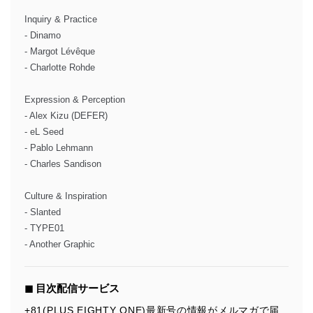
Inquiry & Practice
- Dinamo
- Margot Lévêque
- Charlotte Rohde
Expression & Perception
- Alex Kizu (DEFER)
- eL Seed
- Pablo Lehmann
- Charles Sandison
Culture & Inspiration
- Slanted
- TYPE01
- Another Graphic
◼︎ 目次配信サービス
+81(PLUS EIGHTY ONE)最新号の情報がメルマガで届