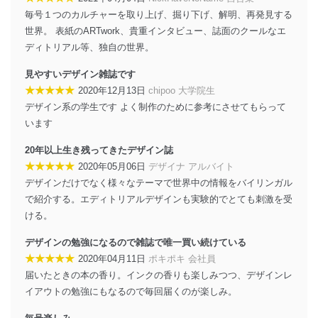
その他の規範を遵守します。また、当社の管理の仕組み
に、これらの法令及びその他の規範を常に適合させま
毎号１つのカルチャーを取り上げ、掘り下げ、解明、再発見する
す。
世界。 表紙のARTwork、貴重インタビュー、誌面のクールなエ
ディトリアル等、独自の世界。
個人情報の安全管理措置
見やすいデザイン雑誌です
当社は、個人情報の正確性及び安全性を確保するため
★★★★★
2020年12月13日
chipoo 大学院生
に、下記セキュリティ対策をはじめとする安全対策を実
施し、個人情報の漏えい、滅失またはき損の防止及び是
デザイン系の学生です よく制作のために参考にさせてもらって
正に努めます。
います
アクセス制御
20年以上生き残ってきたデザイン誌
個人データを取り扱うことのできる機器及び当該
★★★★★
2020年05月06日
デザイナ アルバイト
機器を取り扱う従業者を明確化し、 個人データへ
の不要なアクセスを防止しています。
デザインだけでなく様々なテーマで世界中の情報をバイリンガル
で紹介する。エディトリアルデザインも実験的でとても刺激を受
アクセス者の識別と認証
ける。
機器に標準装備されているユーザー制御機能（ユ
ーザーアカウント制御）により、個人情報データ
デザインの勉強になるので雑誌で唯一買い続けている
ベース等を取り扱う情報システムを使用する従業
★★★★★
2020年04月11日
ポキポキ 会社員
者を識別・認証しています。
届いたときの本の香り。インクの香りも楽しみつつ、デザインレ
外部からの不正アクセス等の防止
イアウトの勉強にもなるので毎回届くのが楽しみ。
個人データを取り扱う機器等のオペレーティング
システムを最新の状態に保持しています。