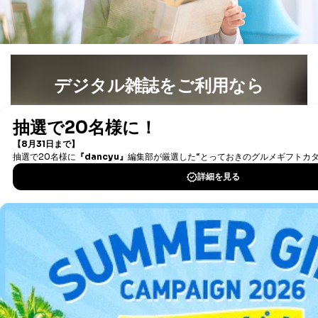
当該事業者の権利又は正当な利益を害するおそれがある
場合
③国の機関又は地方公共団体が法令の定める事務を遂行
することに対して協力する必要がある場合であって、利
用目的を本人に通知し、又は公表することによって当該
事務の遂行に支障を及ぼすおそれがあるとき
デジタル雑誌をご利用なら
④開示対象個人情報の利用目的が明らかな場合
最新号〜バックナンバーまで7000冊以上の雑誌
（電子
開示対象個人情報については、保有個人データの本人ま
書籍）が無料で読み放題！
たはその代理人からの利用目的の通知、開示、変更等
タダ読みサービス
を楽しもう！
（内容の訂正、追加または削除）、利用停止等（「利用
の停止または消去」「第三者への提供の停止」）の求め
に対応させていただいております。 当社顧客の皆様の
DOWNLOAD FOR IOS
個人情報は「マイページ」にログインしていただくこと
で、訂正、追加、変更を行っていただくことが出来ま
DOWNLOAD FOR ANDROID
す。マイページをご利用いただけない方、その他の方に
つきましては、下記Aをご覧ください。 また、ご登録い
ただいた個人情報のうち、市町村などの名称および郵便
番号、金融機関の名称あるいはクレジットカードの有効
ご利用方法はこちら
期限など、商品のお届けやご請求を行う上で支障がある
情報に変更があった場合には、当社が登録情報を変更さ
せていただく場合があります。