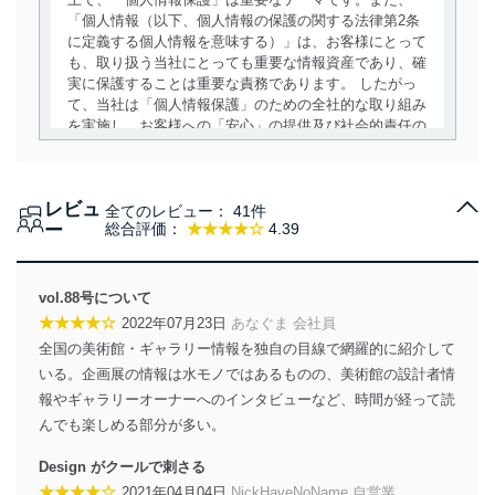
「個人情報（以下、個人情報の保護の関する法律第2条
に定義する個人情報を意味する）」は、お客様にとって
も、取り扱う当社にとっても重要な情報資産であり、確
実に保護することは重要な責務であります。 したがっ
て、当社は「個人情報保護」のための全社的な取り組み
を実施し、お客様への「安心」の提供及び社会的責任の
責務を果たすことを確実にいたします。
個人情報の取得・利用・提供について
レビュ
全てのレビュー：
41件
当社は、個人情報の取得・利用・提供に際して、その利
ー
総合評価：
★★★★☆
4.39
用目的を明確にし、本人の同意を得たうえで利用目的の
達成に必要な範囲内で適法かつ公正な手段によって取
得・利用・提供を行います。また、当社が保有している
vol.88号について
個人情報は、同意を得ずに目的外利用、第三者への提
★★★★☆
2022年07月23日
あなぐま 会社員
供・開示は行いません。当社においてはこれらの取り組
全国の美術館・ギャラリー情報を独自の目線で網羅的に紹介して
みを確実にするため、従業者等の教育を徹底してまいり
ます。また、目的外利用を行わないために、適切な管理
いる。企画展の情報は水モノではあるものの、美術館の設計者情
措置を講じます。
報やギャラリーオーナーへのインタビューなど、時間が経って読
んでも楽しめる部分が多い。
法令遵守
Design がクールで刺さる
当社は、個人情報に関連する法令、国が定める指針及び
★★★★☆
2021年04月04日
NickHaveNoName 自営業