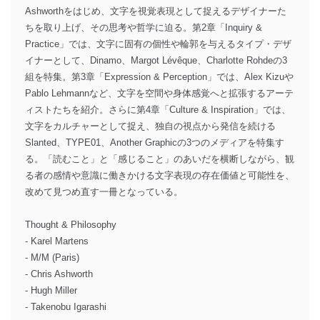
Ashworthをはじめ、文字を視覚表現として捉えるデザイナーた
ちを取り上げ、その思考や哲学に迫る。第2章「Inquiry &
Practice」では、文字に固有の個性や輪郭を与えるタイプ・デザ
イナーとして、Dinamo、Margot Lévêque、Charlotte Rohdeの3
組を特集。第3章「Expression & Perception」では、Alex Kizuや
Pablo Lehmannなど、文字を空間や身体感覚へと拡張するアーテ
ィストたちを紹介。さらに第4章「Culture & Inspiration」では、
文字をカルチャーとして捉え、独自の視点から発信を続ける
Slanted、TYPE01、Another Graphicの3つのメディアを特集す
る。「読むこと」と「感じること」のあいだを横断しながら、観
る者の感情や意識に働きかける文字表現の存在価値と可能性を、
改めて見つめ直す一冊となっている。
Thought & Philosophy
- Karel Martens
- M/M (Paris)
- Chris Ashworth
- Hugh Miller
- Takenobu Igarashi