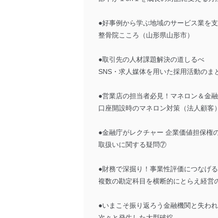
●好事例から学ぶ地域のサービス業を
整骨院こころ（山形県山形市）
●取引先の人材課題解決の道しるべ
SNS・求人媒体を用いた採用活動のま
●営業店の担当者必見！マネロン＆金
口座開設時のマネロン対策（法人顧客
●金融庁がレクチャー 企業価値担保権
取扱いに関する疑問⑦
●財務で深掘り！事業性評価につなげ
複数の勘定科目を横断的にとらえ経営
●いまこそ振り返ろう金融機関と失われ
次々と発生した大型破綻