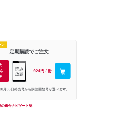
ーン
定期購読でご注文
大
読み
%
924円 / 冊
放題
F
年08月05日発売号から購読開始号が選べます。
務の総合ナビゲート誌