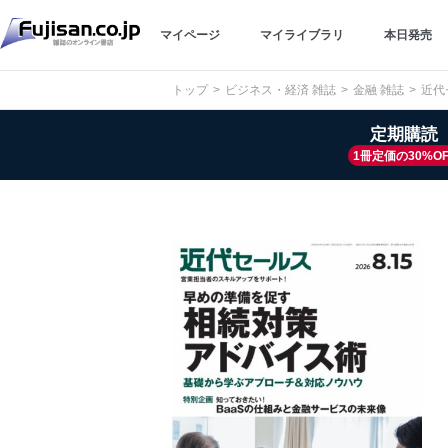
マイページ
マイライブラリ
本日発売
トップ
ビジネス・経済 雑誌
金融 雑誌
近代
定期購読
1冊定価の30%OF