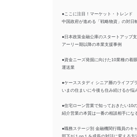
●ここに注目！マーケット・トレンド
中国政府が進める「戦略物資」の対日
●日本政策金融公庫のスタートアップ
アーリー期以降の本業支援事例
●資金ニーズ発掘に向けた10業種の着
運送業
●ケーススタディ シニア層のライフプ
いまの住まいに今後も住み続けるか悩
●住宅ローン営業で知っておきたい10
紹介営業の本質は一番の相談相手にな
●職務ステージ別 金融機関行職員のキ
部下が１on１を成長の対話に変える方