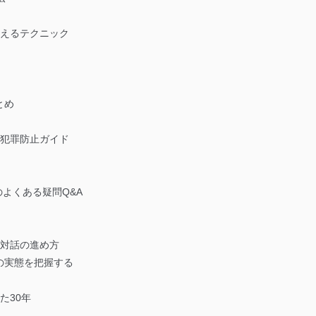
支えるテクニック
とめ
融犯罪防止ガイド
）
のよくある疑問Q&A
る対話の進め方
の実態を把握する
た30年