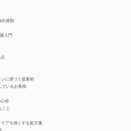
輸出規制
支援入門
眼点
ランに基づく提案術
んでいるお客様
の心得
ること
ャリアを強くする処方箋
法