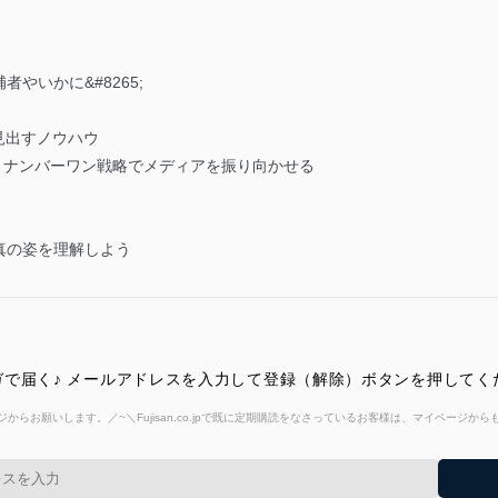
やいかに&#8265;
見出すノウハウ
ワン・ナンバーワン戦略でメディアを振り向かせる
真の姿を理解しよう
で届く♪ メールアドレスを入力して登録（解除）ボタンを押してく
からお願いします。／~＼Fujisan.co.jpで既に定期購読をなさっているお客様は、マイページ