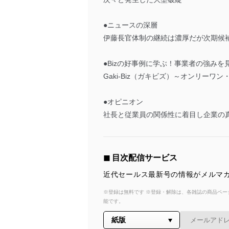
●ニュースの深層
伊藤長官体制の継続は濃厚だが次期候補者
●Bizの好事例に学ぶ！事業者の強みを
Gaki‐Biz（ガキビズ）～オンリー
●オピニオン
社長と従業員の関係性に着目し企業の
◼︎ 目次配信サービス
近代セールス最新号の情報がメルマガ
※登録は無料です ※登録・解除は、各雑誌の商品ページ
能です。