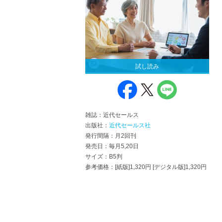
試し読み
雑誌：近代セールス
出版社：
近代セールス社
発行間隔：月2回刊
発売日：毎月5,20日
サイズ：B5判
参考価格：[紙版]1,320円 [デジタル版]1,320円