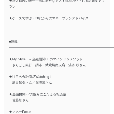
★法人保険の販売手法に新たなメス！課税強化される名義変更プ
ラン
★ケースで学ぶ・30代からのマネープランアドバイス
■連載
━━━━━━━━━━━━━━━━━━━━━━━━━━━━━━━
★My Style ～金融機関FPのマインド＆メソッド
きらぼし銀行 調布・武蔵境南支店 澁谷 咲さん
★注目の金融商品Watching！
島田知保さん／深澤泉さん
★金融機関FPの悩みにこたえる相談室
佐藤彰さん
★マネーFocus