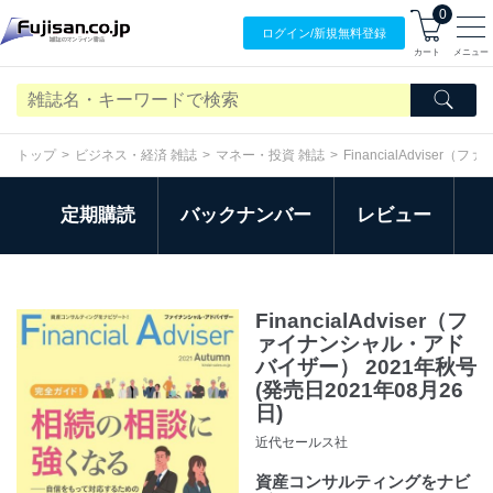
0
ログイン/
新規無料
登録
カート
メニュー
トップ
ビジネス・経済 雑誌
マネー・投資 雑誌
FinancialAdvise
定期購読
バックナンバー
レビュー
FinancialAdviser（フ
ァイナンシャル・アド
バイザー） 2021年秋号
(発売日2021年08月26
日)
近代セールス社
資産コンサルティングをナビ