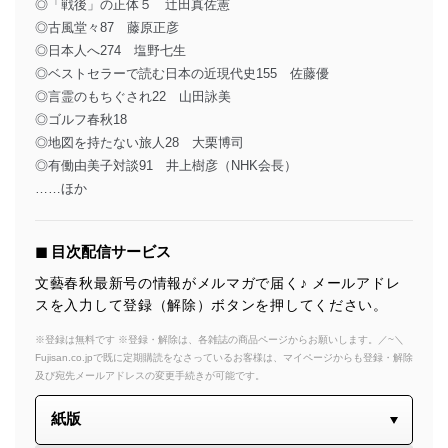
◎「戦後」の正体５ 辻田真佐憲
◎古風堂々87 藤原正彦
◎日本人へ274 塩野七生
◎ベストセラーで読む日本の近現代史155 佐藤優
◎言霊のもちぐされ22 山田詠美
◎ゴルフ春秋18
◎地図を持たない旅人28 大栗博司
◎有働由美子対談91 井上樹彦（NHK会長）
……ほか
◼︎ 目次配信サービス
文藝春秋最新号の情報がメルマガで届く♪ メールアドレ
スを入力して登録（解除）ボタンを押してください。
※登録は無料です ※登録・解除は、各雑誌の商品ページからお願いします。／~＼
Fujisan.co.jpで既に定期購読をなさっているお客様は、マイページからも登録・解除
及び宛先メールアドレスの変更手続きが可能です。