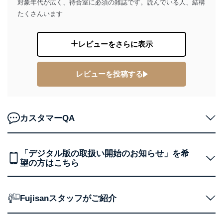
対象年代が広く、待合室に必須の雑誌です。読んでいる人、結構
たくさんいます
１．個人情報保護管理者
当社は以下の個人情報保護管理者を設置し、個人情報保
護管理者の責任のもと、個人情報を取得・アクセス・利
レビューをさらに表示
用・提供・管理いたします。
東京都渋谷区南平台町16-11
レビューを投稿する
株式会社富士山マガジンサービス
代表取締役会長 西野 伸一郎
個人情報保護管理者: 経営管理グループディレクター 前
田 嘉也
カスタマーQA
２．利用目的
当社が取り扱う開示対象個人情報の利用目的は次のとお
「デジタル版の取扱い開始のお知らせ」を希
りです。
望の方はこちら
No
個人情報の種類
利用目的
購入商品の配送のため
商品代金回収のため
ｅメール等による商品、サービ
Fujisanスタッフがご紹介
ス、キャンペーン等の広告の案内
当社の定期購読サ
のため
1
ービス等をご利用