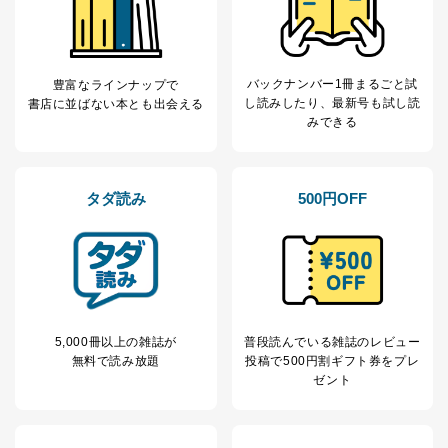
たはその代理人からの利用目的の通知、開示、変更等
（内容の訂正、追加または削除）、利用停止等（「利用
の停止または消去」「第三者への提供の停止」）の求め
に対応させていただいております。 当社顧客の皆様の
バックナンバー1冊まるごと試
豊富なラインナップで
個人情報は「マイページ」にログインしていただくこと
し読み
したり、最新号も試し読
書店に並ばない本とも出会える
で、訂正、追加、変更を行っていただくことが出来ま
みできる
す。マイページをご利用いただけない方、その他の方に
つきましては、下記Aをご覧ください。 また、ご登録い
ただいた個人情報のうち、市町村などの名称および郵便
番号、金融機関の名称あるいはクレジットカードの有効
タダ読み
500円OFF
期限など、商品のお届けやご請求を行う上で支障がある
情報に変更があった場合には、当社が登録情報を変更さ
せていただく場合があります。
A.開示等の求めの申し出先、提出していただく書面等
開示等の求めは、電話又は電子メールにて下記までお申
し付けください。開示等の求めに際して提出していただ
く書面等については、その際にご案内いたします。
5,000冊以上の雑誌が
普段読んでいる雑誌のレビュー
無料で読み放題
投稿で
500円割ギフト券をプレ
■電話による場合
ゼント
TEL:0570-200-223
株式会社富士山マガジンサービス 個人情報問い合わせ
係
受付時間：10:00～17:00（土、日、祝、年末年始休業）