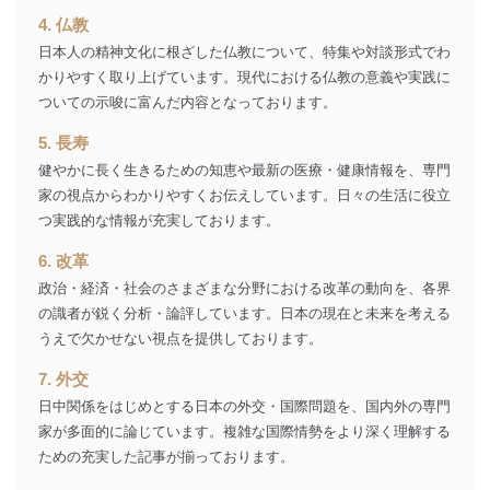
等をご利用の方の
サービス、キャンペーン等の広告
4. 仏教
個人情報
に関するご案内のため
日本人の精神文化に根ざした仏教について、特集や対談形式でわ
当社のサービス利用状況の把握お
かりやすく取り上げています。現代における仏教の意義や実践に
よびその分析のため
ついての示唆に富んだ内容となっております。
お問い合わせ対応、トラブル対
SNS公式アカウン
処、オペレーター教育など応対品
7
トに登録された方
5. 長寿
質向上のため
の個人情報
その他当社のプライバシーポリシ
健やかに長く生きるための知恵や最新の医療・健康情報を、専門
ー等にて公表する利用目的達成の
家の視点からわかりやすくお伝えしています。日々の生活に役立
ため
つ実践的な情報が充実しております。
※上記の利用目的のうちNo.1～5については保有個人デ
ータ（開示対象個人情報）の利用目的であり、下記4.の
6. 改革
開示等のご請求に対応させていただきます。
政治・経済・社会のさまざまな分野における改革の動向を、各界
なお、6、7については、パートナー（提携企業）様又は
の識者が鋭く分析・論評しています。日本の現在と未来を考える
各SNS運営会社様にご請求いただきますようお願い致し
うえで欠かせない視点を提供しております。
ます。
7. 外交
３．個人情報の第三者提供について
日中関係をはじめとする日本の外交・国際問題を、国内外の専門
当社は、取得した個人情報を適切に管理し､あらかじめ
家が多面的に論じています。複雑な国際情勢をより深く理解する
本人の同意を得ることなく第三者に提供することはあり
ための充実した記事が揃っております。
ません。ただし、次の場合は除きます。