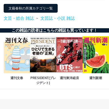
法令に基づく場合
人の生命､身体または財産の保護のために必要がある
文藝春秋の所属カテゴリ一覧
場合であって、本人の同意を得ることが困難であると
き。
文芸・総合 雑誌
文芸誌・小説 雑誌
>
公衆衛生の向上または児童の健全な育成の推進のため
に特に必要がある場合であって、本人の同意を得るこ
とが困難である場合。
この雑誌の読者はこちらの雑誌も買っています！
国の機関もしくは地方公共団体またはその委託を受け
た者が法令の定める事務を遂行することに対して協力
する必要がある場合であって、本人の同意を得ること
により当該事務の遂行に支障を及ぼすおそれがあると
き。
上記２．の利用目的を実施するために守秘義務を結ん
だ企業に、業務の一部として個人情報の取扱いを委
託・提供する場合、その業務に必要な範囲で委託・提
供先企業に個人情報を開示することがあります。
委託・提供先企業は具体的には以下のような企業です
週刊文春
PRESIDENT(プレ
週刊東洋経済
週刊新潮
が、これらに限りません。
ジデント)
委託先：カスタマーサポート支援会社 、クレジッ
トカード決済などの決済代行・料金回収会社、広
告配信サービス会社
提供先：出版社、出版物発売元、卸売会社、販売
店など商品の供給者、梱包会社、配送会社、新聞
販売店などの梱包・配送・配達会社