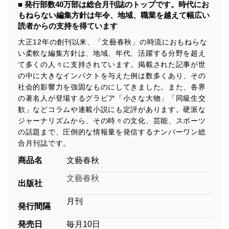
■ 発行部数40万部は総合月刊誌のトップです。時代にお
もねらない編集方針は年令、地域、職業を越えて幅広い
読者からの支持を得ています
大正12年の創刊以来、「文藝春秋」の時流におもねらな
い柔軟な編集方針は、地域、年代、活躍する分野を超え
て多くの人々に支持されています。掲載された記事が世
の中に大きなインパクトを与えた例は数多くあり、その
社会的影響力を強固なものにしてきました。また、各界
の著名人が登場するグラビア「小さな大物」「同級生交
歓」などコラムや連載小説にも定評があります。硬派な
ジャーナリズムから、その時々の文化、芸能、スポーツ
の話題まで、圧倒的な情報量を発信するナンバーワン総
合月刊誌です。
商品名
文藝春秋
文藝春秋
出版社
月刊
発行間隔
発売日
毎月10日