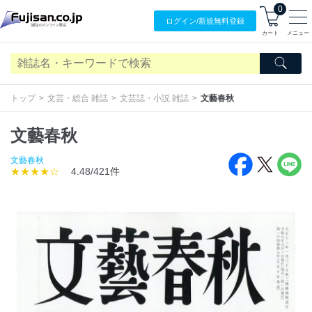
0
ログイン/
新規無料
登録
カート
メニュー
トップ
文芸・総合 雑誌
文芸誌・小説 雑誌
文藝春秋
文藝春秋
文藝春秋
★★★★☆
4.48/421件