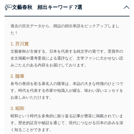
個人が特定できない形で取得した
の方の個人情報
文藝春秋 頻出キーワード 7選
閲覧履歴や購買履歴等の情報を分
析して、趣味・嗜好に
応じた新商品・サービスに関する
広告のため
過去の目次データから、雑誌の頻出単語をピックアップしまし
当社にお問合わせ
お問い合わせ対応、トラブル対
た！
2
いただいた方の個
処、オペレーター教育など応対品
人情報
質向上のため
1. 芥川賞
カスタマーQ＆Aサイトの投稿内容
文藝春秋が主催する、日本を代表する純文学の賞です。受賞作の
の確認のため
全文掲載や選考委員による選評など、文学ファンに欠かせない読
ｅメール等によるカスタマーQ＆A
当社カスタマーQ＆
サイトのサービス内容のご案内の
みごたえのある内容をお届けしております。
3
Aサービス利用者
ため
2. 随筆
ｅメール等による商品、サービ
ス、キャンペーン等の広告に関す
各号の巻頭を彩る著名人の随筆は、本誌の大きな特徴のひとつで
るご案内のため
す。時代を代表する作家や知識人が綴る、味わい深いエッセイを
採用応募者の方の
4
採用選考、ご連絡のため
お楽しみいただけます。
個人情報
当社の従業者の個
人事、総務などの雇用管理等のた
5
3. 昭和
人情報
め
昭和という時代を多角的に振り返る記事が豊富に掲載されていま
パートナー（提携
購入商品配送のため
企業）からの委託
提携企業及びお客様がご購入され
す。歴史的証言や秘話を通じて、現代につながる日本の歩みを深
により当社の
た商品の発売元企業からのｅメー
く知ることができます。
6
定期購読サービス
ル等による商品、