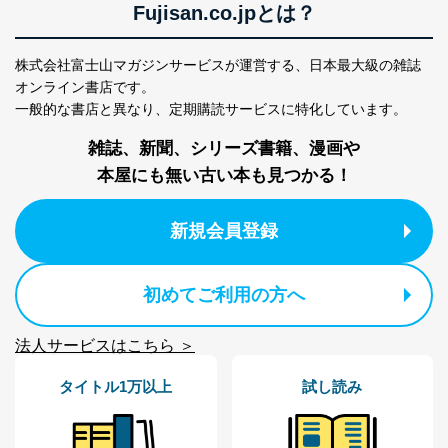
Fujisan.co.jpとは？
４．開示対象個人情報の「開示」「訂正」等の請求につ
いて
株式会社富士山マガジンサービスが運営する、
日本最大級の雑誌
当社は、本人から、開示対象個人情報について利用目的
オンライン書店です。
の通知を求められた場合には、遅滞なくこれに応じま
一般的な書店と異なり、
定期購読サービスに特化しています。
す。ただし、以下①～④のいずれかに該当する場合は、
利用目的の通知を行なうことはできません。そのとき
雑誌、新聞、シリーズ書籍、漫画や
は、本人に遅滞無くその旨を通知するとともに、理由を
本屋にも無い古い本も見つかる！
説明させていただきます。
①利用目的を本人に通知し、又は公表することによって
本人又は第三者の生命、身体、財産その他の権利利益を
新規会員登録
害するおそれがある場合
②利用目的を本人に通知し、又は公表することによって
当該事業者の権利又は正当な利益を害するおそれがある
初めてご利用の方へ
場合
③国の機関又は地方公共団体が法令の定める事務を遂行
することに対して協力する必要がある場合であって、利
法人サービスはこちら ＞
用目的を本人に通知し、又は公表することによって当該
事務の遂行に支障を及ぼすおそれがあるとき
タイトル1万以上
試し読み
④開示対象個人情報の利用目的が明らかな場合
開示対象個人情報については、保有個人データの本人ま