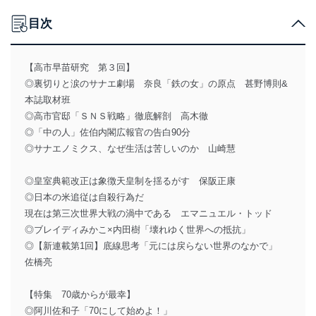
目次
【高市早苗研究 第３回】
◎裏切りと涙のサナエ劇場 奈良「鉄の女」の原点 甚野博則&
本誌取材班
◎高市官邸「ＳＮＳ戦略」徹底解剖 高木徹
◎「中の人」佐伯内閣広報官の告白90分
◎サナエノミクス、なぜ生活は苦しいのか 山崎慧
◎皇室典範改正は象徴天皇制を揺るがす 保阪正康
◎日本の米追従は自殺行為だ
現在は第三次世界大戦の渦中である エマニュエル・トッド
◎ブレイディみかこ×内田樹「壊れゆく世界への抵抗」
◎【新連載第1回】底線思考「元には戻らない世界のなかで」
佐橋亮
【特集 70歳からが最幸】
◎阿川佐和子「70にして始めよ！」