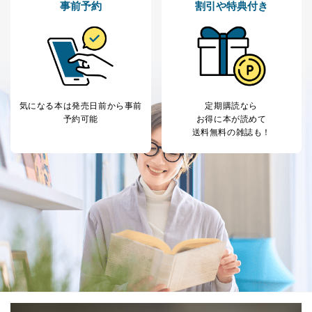
事前予約
割引や特典付き
■電子メールによる場合
e-mail：
cs@fujisan.co.jp
B.開示等の対応に際して、以下記載の項目のうち2項目
以上での本人確認を実施させていただきます。
商品を購入された個人のお客様：氏名、住所、電話番
号、顧客番号、メールアドレス
気になる本は
発売日前から事前
定期購読なら
商品を購入された法人のお客様：氏名、会社名、部署
予約可能
お得に本が読めて
名、会社住所、電話番号、顧客番号、メールアドレス
送料無料の雑誌も！
採用に応募された方：氏名、住所、所属学校（会社）
名
お取引先様：会社名、部署名、氏名、住所
株主様：氏名、住所、（会社名）
C.代理人様による開示等のご請求
開示等のご請求をすることについて代理人に委任する場
合は、前項の書類に加えて、下記書類をご同封くださ
い。
委任状
ご本人様が委任状に捺印し、捺印した印鑑の印鑑登
録証明書を添付してください。
代理人様が親権者などの法定代理人の場合は、委任