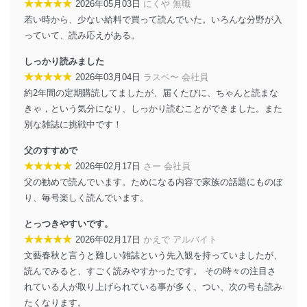
★★★★★
2026年05月03日
にくや 無職
アクセス制御
若い時から、少ない給料で買って読んでいた。いろんな分野が入
個人データを取り扱うことのできる機器及び当該
っていて、読み応えがある。
機器を取り扱う従業者を明確化し、 個人データへ
の不要なアクセスを防止しています。
しっかり読みました
アクセス者の識別と認証
★★★★★
2026年03月04日
ラスベ〜 会社員
機器に標準装備されているユーザー制御機能（ユ
約2年間の定期購読してましたが、届くたびに、ちゃんと読まな
ーザーアカウント制御）により、個人情報データ
きゃ，という気分になり、しっかり読むことができました。また
ベース等を取り扱う情報システムを使用する従業
別な雑誌に挑戦中です！
者を識別・認証しています。
父のすすめで
外部からの不正アクセス等の防止
個人データを取り扱う機器等のオペレーティング
★★★★★
2026年02月17日
さー 会社員
システムを最新の状態に保持しています。
父の勧めで読んでいます。ためになる内容で家族の話題にものぼ
個人データを取り扱う機器等にセキュリティ対策
り、毎号楽しく読んでいます。
ソフトウェア等を導入し、自動更新 機能等の活用
により、これを最新状態としています。
とっつきやすいです。
★★★★★
2026年02月17日
かえで アルバイト
情報システムの使用に伴う漏洩等の防止
文藝春秋と言うと難しい雑誌という先入観を持っていましたが、
メール等により個人データの含まれるファイルを
送信する場合に、当該ファイルへのパスワードを
読んでみると、すごく読みやすかったです。 その時々の注目さ
設定しています。
れている人が取り上げられている事が多く、つい、次の号も読み
たくなります。
個人情報保護マネジメントシステムの継続的改善