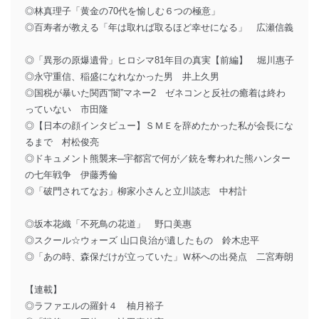
◎林真理子「黄金の70代を愉しむ６つの極意」
◎百寿者が教える「年は取れば取るほど幸せになる」 広瀬信義
◎「異形の原爆遺骨」ヒロシマ81年目の真実【前編】 堀川惠子
◎永守重信、稲盛になれなかった男 井上久男
◎国税が暴いた関西“闇”マネー2 ゼネコンと反社の癒着は終わ
っていない 市田隆
◎【日本の顔インタビュー】ＳＭＥを辞めたかった私が会長にな
るまで 村松俊亮
◎ドキュメント熊襲来─宇都宮で何が／銃を奪われた熊ハンター
の七年戦争 伊藤秀倫
◎「破門されてなお」柳家小さんと立川談志 中村計
◎坂本花織「不死鳥の花道」 野口美惠
◎スクール☆ウォーズ 山口良治が遺したもの 鈴木忠平
◎「あの時、森保だけが立っていた」Ｗ杯への出発点 二宮寿朗
【連載】
◎ラファエルの羅針４ 柚月裕子