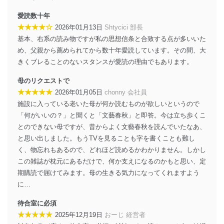
愛読数十年
当社は、内部監査及びマネジメントレビューの機会を通
★★★★☆
2026年01月13日
Shtycici 部長
じて、個人情報保護マネジメントシステムを継続的に改
善し、常に最良の状態を維持します。
基本、右系の読み物ですが私の思想信条と合致する点が多いいた
め、父親から薦められてから数十年愛読しています。その間、大
苦情及び相談受付け窓口
きくブレることのないスタンスが愛読の理由でもあります。
貴殿の個人情報及び当社の個人情報保護マネジメントシ
母のリクエストで
ステムに関するご相談及び苦情については以下までご連
★★★★★
2026年01月05日
chonny 会社員
絡ください。
適切、かつ迅速に対応させていただきます。
施設に入っている老いた母が何か読むものが欲しいというので
「何がいいの？」と聞くと「文藝春秋」と即答。今は立ち歩くこ
株式会社富士山マガジンサービス 個人情報問い合わせ
とのできない母ですが、昔からよく文藝春秋を読んでいたなあ、
係
と思い出しました。もうTVを見ることも字を書くことも難し
TEL：0570-200-223
FAX：03-5459-7073
く、物忘れもあるので、どれほど読めるかわかりません。しかし
e-mail：
cs@fujisan.co.jp
この雑誌が枕元にあるだけで、何か支えになるのかもと思い、定
期購読で届けてみます。母の生きる気力になってくれますよう
改訂：2025年2月20日
制定：2005年4月1日
に…
株式会社富士山マガジンサービス
代表取締役会長 西野 伸一郎
待合室に必須
★★★★★
2025年12月19日
おーじ 経営者
個人情報の取扱いについて