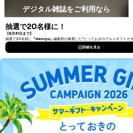
状に代えて、ご本人様との関係がわかる戸籍謄本も
デジタル雑誌をご利用なら
しくは抄本、または住民票をご提出いただくことも
可能です。
代理人本人であることを確認するための書類
最新号〜バックナンバーまで7000冊以上の雑誌
（電子
下記書類のうち、いずれかを同封してください。
書籍）が無料で読み放題！
（本籍地を塗りつぶしたものをご用意下さい。）
タダ読みサービス
を楽しもう！
・運転免許証の写し
・住民票の写し
・健康保険証の被保険者証の写し
DOWNLOAD FOR IOS
D.手数料について
利用目的の通知、開示対象個人情報の開示請求につ
DOWNLOAD FOR ANDROID
いては、1回の申請ごとに手数料、郵送料が必要で
す。
郵送料：860円（内訳：定形110円、書留480円、本
ご利用方法はこちら
人限定受取郵便270円)
(2024年10月1日現在)
※上記郵送料は国内郵便の場合の費用です。国外へ
の郵送の場合は、実費をご負担いただきます。
手数料等の支払方法
総合案内
費用のお支払方法は、郵送料分の郵便定額小為替を
申請書類に同封してください。
アフィリエイト
採用情報
(郵便局にお支払いいただく手数料は申請者のご負担
です。また、郵便定額小為替は無記名でお願いしま