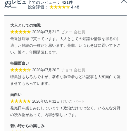
レビュ
全てのレビュー：
421件
当社は、個人情報の取得・利用・提供に際して、その利
ー
総合評価：
★★★★☆
4.48
用目的を明確にし、本人の同意を得たうえで利用目的の
達成に必要な範囲内で適法かつ公正な手段によって取
得・利用・提供を行います。また、当社が保有している
大人としての知識
個人情報は、同意を得ずに目的外利用、第三者への提
★★★★★
2026年07月21日
ビアー 会社員
供・開示は行いません。当社においてはこれらの取り組
最近は店頭で買っています。大人としての知識や情報を得るのに
みを確実にするため、従業者等の教育を徹底してまいり
ます。また、目的外利用を行わないために、適切な管理
適した雑誌の一種だと思います。是非、いつもそばに置いて下さ
措置を講じます。
い。近々、年間購読します。
法令遵守
毎回面白い
★★★★☆
2026年07月20日
チョコ 会社員
当社は、個人情報に関連する法令、国が定める指針及び
特集はもちろんですが、著名な執筆者などの記事も大変面白く読
その他の規範を遵守します。また、当社の管理の仕組み
に、これらの法令及びその他の規範を常に適合させま
ませてもらっています。
す。
面白い
個人情報の安全管理措置
★★★★★
2026年05月31日
けいこ パート
発売日を楽しみにしています！政治だけではなく、いろんな分野
当社は、個人情報の正確性及び安全性を確保するため
の読み物があって、内容が楽しいです。
に、下記セキュリティ対策をはじめとする安全対策を実
施し、個人情報の漏えい、滅失またはき損の防止及び是
若い時からの楽しみ
正に努めます。