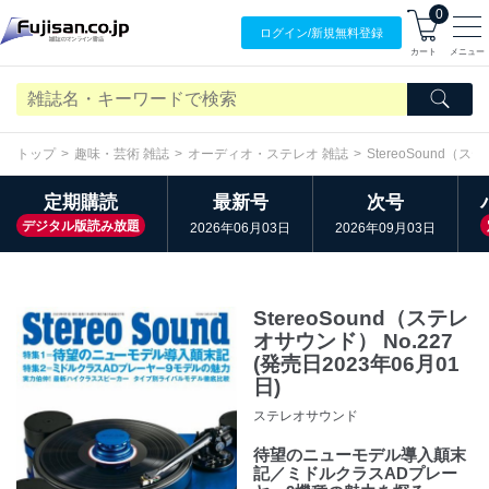
0
ログイン/
新規無料
登録
カート
メニュー
トップ
趣味・芸術 雑誌
オーディオ・ステレオ 雑誌
StereoSound（
定期購読
最新号
次号
デジタル版読み放題
2026年06月03日
2026年09月03日
StereoSound（ステレ
オサウンド） No.227
(発売日2023年06月01
日)
ステレオサウンド
待望のニューモデル導入顛末
記／ミドルクラスADプレー