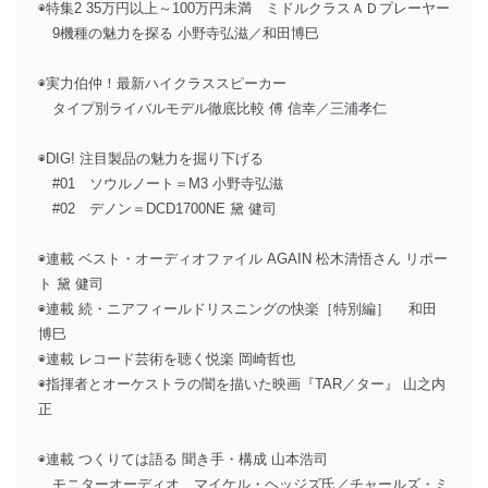
◉特集2 35万円以上～100万円未満 ミドルクラスＡＤプレーヤー
9機種の魅力を探る 小野寺弘滋／和田博巳
◉実力伯仲！最新ハイクラススピーカー
タイプ別ライバルモデル徹底比較 傅 信幸／三浦孝仁
◉DIG! 注目製品の魅力を掘り下げる
#01 ソウルノート＝M3 小野寺弘滋
#02 デノン＝DCD1700NE 黛 健司
◉連載 ベスト・オーディオファイル AGAIN 松木清悟さん リポー
ト 黛 健司
◉連載 続・ニアフィールドリスニングの快楽［特別編］ 和田
博巳
◉連載 レコード芸術を聴く悦楽 岡崎哲也
◉指揮者とオーケストラの闇を描いた映画『TAR／ター』 山之内
正
◉連載 つくりては語る 聞き手・構成 山本浩司
モニターオーディオ マイケル・ヘッジズ氏／チャールズ・ミ