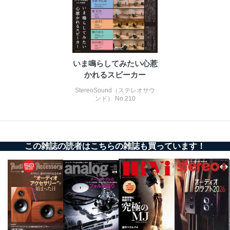
個人情報保護マネジメントシステムの継続的改善
当社は、内部監査及びマネジメントレビューの機会を通
じて、個人情報保護マネジメントシステムを継続的に改
善し、常に最良の状態を維持します。
いま鳴らしてみたい心惹
苦情及び相談受付け窓口
かれるスピーカー
貴殿の個人情報及び当社の個人情報保護マネジメントシ
StereoSound（ステレオサウ
ステムに関するご相談及び苦情については以下までご連
ンド） No.210
絡ください。
適切、かつ迅速に対応させていただきます。
株式会社富士山マガジンサービス 個人情報問い合わせ
係
この雑誌の読者はこちらの雑誌も買っています！
TEL：0570-200-223
FAX：03-5459-7073
e-mail：
cs@fujisan.co.jp
改訂：2025年2月20日
制定：2005年4月1日
株式会社富士山マガジンサービス
代表取締役会長 西野 伸一郎