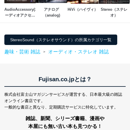
個人情報の取扱いについて
AudioAccessory(オ
アナログ
HiVi（ハイヴィ）
Stereo（ステレ
１．個人情報保護管理者
ーディオアクセサ
（analog)
オ）
リー)
当社は以下の個人情報保護管理者を設置し、個人情報保
護管理者の責任のもと、個人情報を取得・アクセス・利
用・提供・管理いたします。
StereoSound（ステレオサウンド）の所属カテゴリ一覧
東京都渋谷区南平台町16-11
株式会社富士山マガジンサービス
趣味・芸術 雑誌
オーディオ・ステレオ 雑誌
>
代表取締役会長 西野 伸一郎
個人情報保護管理者: 経営管理グループディレクター 前
田 嘉也
２．利用目的
Fujisan.co.jpとは？
当社が取り扱う開示対象個人情報の利用目的は次のとお
りです。
株式会社富士山マガジンサービスが運営する、
日本最大級の雑誌
オンライン書店です。
No
個人情報の種類
利用目的
一般的な書店と異なり、
定期購読サービスに特化しています。
購入商品の配送のため
商品代金回収のため
雑誌、新聞、シリーズ書籍、漫画や
ｅメール等による商品、サービ
ス、キャンペーン等の広告の案内
本屋にも無い古い本も見つかる！
当社の定期購読サ