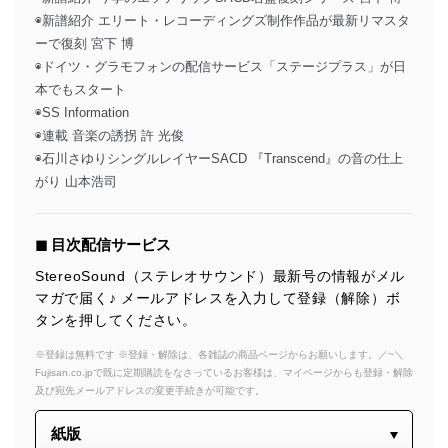
◉新譜紹介 エリート・レコーディングズ制作作品が最新リマスタ
ーで復刻 宮下 博
◉ドイツ・グラモフォンの配信サービス「ステージプラス」が日
本でもスタート
◉SS Information
◉連載 音楽の誘拐 許 光俊
◉石川さゆりシングルレイヤーSACD 『Transcend』の音の仕上
がり 山本浩司
◼︎ 目次配信サービス
StereoSound（ステレオサウンド）最新号の情報がメル
マガで届く♪ メールアドレスを入力して登録（解除）ボ
タンを押してください。
※登録は無料です ※登録・解除は、各雑誌の商品ページからお願いします。／~＼
Fujisan.co.jpで既に定期購読をなさっているお客様は、マイページからも登録・解除
及び宛先メールアドレスの変更手続きが可能です。