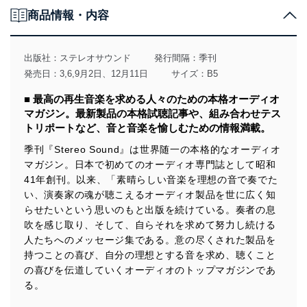
個人情報の取得・利用・提供について
商品情報・内容
当社は、個人情報の取得・利用・提供に際して、その利
用目的を明確にし、本人の同意を得たうえで利用目的の
達成に必要な範囲内で適法かつ公正な手段によって取
出版社：
ステレオサウンド
発行間隔：季刊
得・利用・提供を行います。また、当社が保有している
発売日：3,6,9月2日、12月11日
サイズ：B5
個人情報は、同意を得ずに目的外利用、第三者への提
供・開示は行いません。当社においてはこれらの取り組
■ 最高の再生音楽を求める人々のための本格オーディオ
みを確実にするため、従業者等の教育を徹底してまいり
マガジン。最新製品の本格試聴記事や、組み合わせテス
ます。また、目的外利用を行わないために、適切な管理
トリポートなど、音と音楽を愉しむための情報満載。
措置を講じます。
季刊『Stereo Sound』は世界随一の本格的なオーディオ
法令遵守
マガジン。日本で初めてのオーディオ専門誌として昭和
41年創刊。以来、「素晴らしい音楽を理想の音で奏でた
当社は、個人情報に関連する法令、国が定める指針及び
その他の規範を遵守します。また、当社の管理の仕組み
い、演奏家の魂が聴こえるオーディオ製品を世に広く知
に、これらの法令及びその他の規範を常に適合させま
らせたいという思いのもと出版を続けている。奏者の息
す。
吹を感じ取り、そして、自らそれを求めて努力し続ける
人たちへのメッセージ集である。意の尽くされた製品を
個人情報の安全管理措置
持つことの喜び、自分の理想とする音を求め、聴くこと
当社は、個人情報の正確性及び安全性を確保するため
の喜びを伝道していくオーディオのトップマガジンであ
に、下記セキュリティ対策をはじめとする安全対策を実
る。
施し、個人情報の漏えい、滅失またはき損の防止及び是