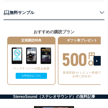
正に努めます。
アクセス制御
個人データを取り扱うことのできる機器及び当該
無料サンプル
機器を取り扱う従業者を明確化し、 個人データへ
の不要なアクセスを防止しています。
アクセス者の識別と認証
おすすめの購読プラン
機器に標準装備されているユーザー制御機能（ユ
ーザーアカウント制御）により、個人情報データ
定期購読特典
ギフト券プレゼント
ベース等を取り扱う情報システムを使用する従業
者を識別・認証しています。
500
円
外部からの不正アクセス等の防止
OFF
個人データを取り扱う機器等のオペレーティング
システムを最新の状態に保持しています。
バックナンバーが読み放題
個人データを取り扱う機器等にセキュリティ対策
新規登録 or レビュー投稿で
ソフトウェア等を導入し、自動更新 機能等の活用
お申込みはこちら
お得に読める!
により、これを最新状態としています。
情報システムの使用に伴う漏洩等の防止
メール等により個人データの含まれるファイルを
StereoSound（ステレオサウンド）の無料記事
送信する場合に、当該ファイルへのパスワードを
設定しています。