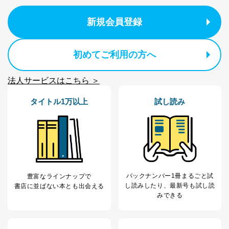
のため
1
ービス等をご利用
個人が特定できない形で取得した
の方の個人情報
閲覧履歴や購買履歴等の情報を分
新規会員登録
析して、趣味・嗜好に
応じた新商品・サービスに関する
広告のため
初めてご利用の方へ
当社にお問合わせ
お問い合わせ対応、トラブル対
2
いただいた方の個
処、オペレーター教育など応対品
人情報
質向上のため
法人サービスはこちら ＞
カスタマーQ＆Aサイトの投稿内容
の確認のため
タイトル1万以上
試し読み
ｅメール等によるカスタマーQ＆A
当社カスタマーQ＆
サイトのサービス内容のご案内の
3
Aサービス利用者
ため
ｅメール等による商品、サービ
ス、キャンペーン等の広告に関す
るご案内のため
採用応募者の方の
4
採用選考、ご連絡のため
バックナンバー1冊まるごと試
個人情報
豊富なラインナップで
し読み
したり、最新号も試し読
書店に並ばない本とも出会える
当社の従業者の個
人事、総務などの雇用管理等のた
5
みできる
人情報
め
パートナー（提携
購入商品配送のため
企業）からの委託
提携企業及びお客様がご購入され
により当社の
た商品の発売元企業からのｅメー