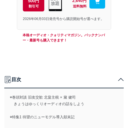
500円
2,640円
放題
割引可
送料無料
2026年06月03日発売号から購読開始号が選べます。
本格オーディオ・クォリティマガジン。バックナンバ
ー・最新号も購入できます！
目次
◉巻頭対談 旧友交歓 北畠主税 × 黛 健司
きょうはゆっくりオーディオの話をしよう
◉特集1 待望のニューモデル導入顛末記