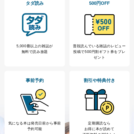
6
タダ読み
500円OFF
定期購読サービス
ル等による商品、
等をご利用の方の
サービス、キャンペーン等の広告
個人情報
に関するご案内のため
当社のサービス利用状況の把握お
よびその分析のため
お問い合わせ対応、トラブル対
SNS公式アカウン
処、オペレーター教育など応対品
7
トに登録された方
質向上のため
5,000冊以上の雑誌が
普段読んでいる雑誌のレビュー
の個人情報
その他当社のプライバシーポリシ
無料で読み放題
投稿で
500円割ギフト券をプレ
ー等にて公表する利用目的達成の
ゼント
ため
※上記の利用目的のうちNo.1～5については保有個人デ
ータ（開示対象個人情報）の利用目的であり、下記4.の
開示等のご請求に対応させていただきます。
事前予約
割引や特典付き
なお、6、7については、パートナー（提携企業）様又は
各SNS運営会社様にご請求いただきますようお願い致し
ます。
３．個人情報の第三者提供について
当社は、取得した個人情報を適切に管理し､あらかじめ
気になる本は
発売日前から事前
定期購読なら
本人の同意を得ることなく第三者に提供することはあり
予約可能
お得に本が読めて
ません。ただし、次の場合は除きます。