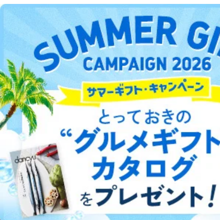
販売店などの梱包・配送・配達会社
DOWNLOAD FOR ANDROID
４．開示対象個人情報の「開示」「訂正」等の請求につ
いて
ご利用方法はこちら
当社は、本人から、開示対象個人情報について利用目的
の通知を求められた場合には、遅滞なくこれに応じま
す。ただし、以下①～④のいずれかに該当する場合は、
利用目的の通知を行なうことはできません。そのとき
は、本人に遅滞無くその旨を通知するとともに、理由を
総合案内
説明させていただきます。
①利用目的を本人に通知し、又は公表することによって
アフィリエイト
採用情報
本人又は第三者の生命、身体、財産その他の権利利益を
害するおそれがある場合
プレスリリース
お問い合わせ
②利用目的を本人に通知し、又は公表することによって
当該事業者の権利又は正当な利益を害するおそれがある
場合
利用規約
プライバシーポリシー
特定商取引法に基づく表示
会社案内
出版社の皆様へ
投資家の皆様へ
サイトマップ
③国の機関又は地方公共団体が法令の定める事務を遂行
することに対して協力する必要がある場合であって、利
用目的を本人に通知し、又は公表することによって当該
事務の遂行に支障を及ぼすおそれがあるとき
④開示対象個人情報の利用目的が明らかな場合
©︎2002 FUJISAN MAGAZINE SERVICE CO., Ltd.