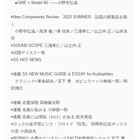
●SME = Model 60 ───小野寺弘滋
◉New Components Review 2023 SUMMER 話題の新製品を聴
く
小野寺弘滋／高津 修／傅 信幸／三浦孝仁／山之内 正／山本浩
司
◉SOUND SCOPE 三浦孝仁／山之内 正
◉試聴ディスク一覧
◉SS HOT NEWS
◉連載 SS NEW MUSIC GUIDE & ESSAY for Audiophiles
クラシック=東条碩夫／宮下 博 ポピュラー＝小林慎一郎／和
田博巳
◉連載 名盤深聴 高橋健太郎
◉連載 名曲が染みる 小林慎一郎
◉連載 名曲には理由（わけ）がある 舩木篤也
◉ロックの金字塔ピンク・フロイド『狂気』 50周年記念ボックス
の音 小原由夫
◉新譜紹介 今季のエソテリックSACD名盤復刻シリーズ 宮下 博