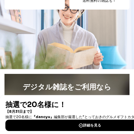
送料無料の雑誌も！
法令に基づく場合
人の生命､身体または財産の保護のために必要がある
場合であって、本人の同意を得ることが困難であると
き。
公衆衛生の向上または児童の健全な育成の推進のため
に特に必要がある場合であって、本人の同意を得るこ
とが困難である場合。
国の機関もしくは地方公共団体またはその委託を受け
た者が法令の定める事務を遂行することに対して協力
する必要がある場合であって、本人の同意を得ること
により当該事務の遂行に支障を及ぼすおそれがあると
き。
上記２．の利用目的を実施するために守秘義務を結ん
だ企業に、業務の一部として個人情報の取扱いを委
託・提供する場合、その業務に必要な範囲で委託・提
デジタル雑誌をご利用なら
供先企業に個人情報を開示することがあります。
委託・提供先企業は具体的には以下のような企業です
最新号〜バックナンバーまで7000冊以上の雑誌
（電子
が、これらに限りません。
書籍）が無料で読み放題！
委託先：カスタマーサポート支援会社 、クレジッ
タダ読みサービス
を楽しもう！
トカード決済などの決済代行・料金回収会社、広
告配信サービス会社
提供先：出版社、出版物発売元、卸売会社、販売
DOWNLOAD FOR IOS
店など商品の供給者、梱包会社、配送会社、新聞