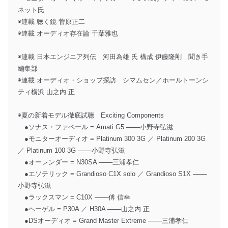
ネット氏
◉連載 聴く鏡 菅原正二
◉連載 オーディオ存在論 千葉雅也
◉連載 日本エンジニア列伝 河田為雄 氏 構成 伊藤隆剛 聞き手
編集部
◉連載 オーディオ・ショップ探訪 シマムセン／ホールトーンシ
ティ横浜 山之内 正
◉夏の新着モデル徹底試聴 Exciting Components
●ソナス・ファベール = Amati G5 ───小野寺弘滋
●モニターオーディオ = Platinum 300 3G ／ Platinum 200 3G
／ Platinum 100 3G ───小野寺弘滋
●オーレンダー = N30SA ───三浦孝仁
●エソテリック = Grandioso C1X solo ／ Grandioso S1X ───
小野寺弘滋
●ラックスマン = C10X ───傅 信幸
●ヘーゲル = P30A ／ H30A ───山之内 正
●DSオーディオ = Grand Master Extreme ───三浦孝仁