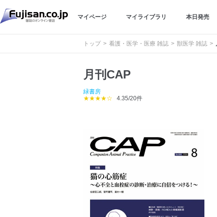
マイページ
マイライブラリ
本日発売
トップ
看護・医学・医療 雑誌
獣医学 雑誌
月刊CAP
緑書房
★★★★☆
4.35/20件