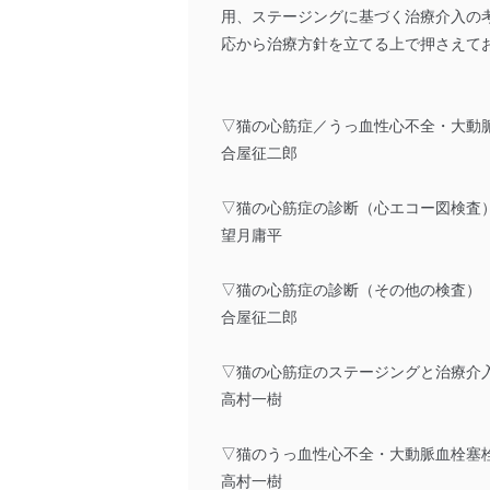
用、ステージングに基づく治療介入の
応から治療方針を立てる上で押さえて
▽猫の心筋症／うっ血性心不全・大動
合屋征二郎
▽猫の心筋症の診断（心エコー図検査
望月庸平
▽猫の心筋症の診断（その他の検査）
合屋征二郎
▽猫の心筋症のステージングと治療介
高村一樹
▽猫のうっ血性心不全・大動脈血栓塞
高村一樹