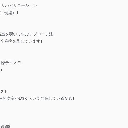
・リハビリテーション
症例編）｣
察室を覗いて学ぶアプローチ法
不全麻痺を呈しています｣
＆臨テクメモ
｣
ラクト
構造的病変が1/3くらいで存在しているかも｣
の影響