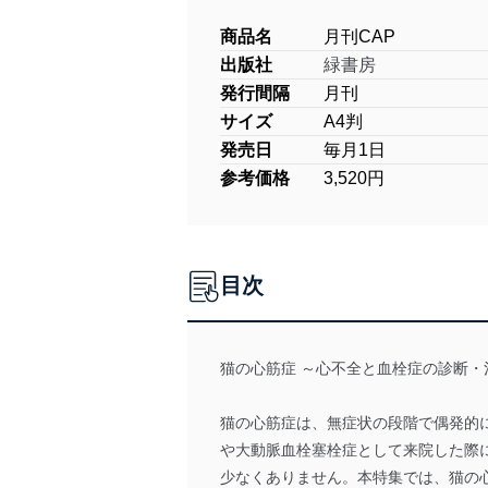
商品名
月刊CAP
出版社
緑書房
発行間隔
月刊
サイズ
A4判
発売日
毎月1日
参考価格
3,520円
目次
猫の心筋症 ～心不全と血栓症の診断・
猫の心筋症は、無症状の段階で偶発的
や大動脈血栓塞栓症として来院した際
少なくありません。本特集では、猫の