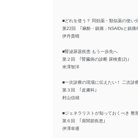
■どれを使う？ 同効薬・類似薬の使い
第22回 ｢麻酔・鎮痛：NSAIDsと鎮痛
伊丹貴晴
■腎泌尿器疾患 もう一歩先へ
第２回 ｢腎臓病の診断 尿検査(2)｣
米澤智洋
■一次診療の現場に伝えたい！ 二次診
第３回 ｢皮膚科｣
村山信雄
■ジェネラリストが知っておくべき 整
第６回 ｢肩関節疾患｣
伊澤幸甫