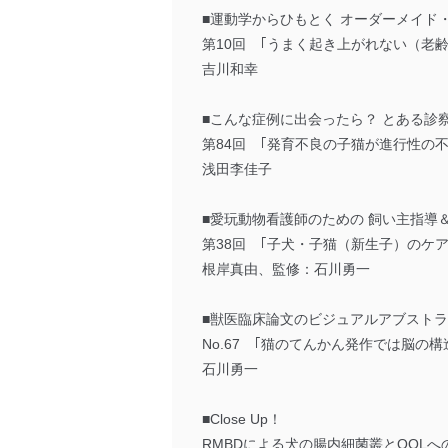
■運動学からひもとく オーダーメイド
第10回 ｢うまく起き上がれない（老齢
吉川和幸
■こんな症例に出会ったら？ とある診
第84回 ｢発育不良の子猫が進行性の
浅田李佳子
■愛玩動物看護師のための 飼い主指導
第38回 ｢子犬・子猫（新生子）のケア
根岸真由、監修：石川勇一
■獣医臨床論文のビジュアルアブスト
No.67 ｢猫のてんかん発作では脳の
石川勇一
■Close Up！
RMBDによる犬の腸内細菌叢とQOLへ