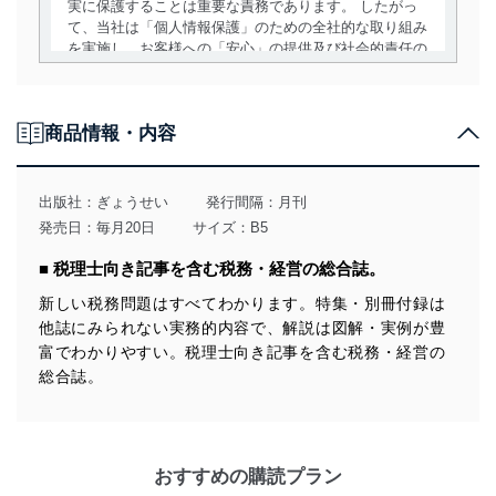
実に保護することは重要な責務であります。 したがっ
て、当社は「個人情報保護」のための全社的な取り組み
を実施し、お客様への「安心」の提供及び社会的責任の
責務を果たすことを確実にいたします。
個人情報の取得・利用・提供について
商品情報・内容
当社は、個人情報の取得・利用・提供に際して、その利
用目的を明確にし、本人の同意を得たうえで利用目的の
達成に必要な範囲内で適法かつ公正な手段によって取
出版社：
ぎょうせい
発行間隔：月刊
得・利用・提供を行います。また、当社が保有している
発売日：毎月20日
サイズ：B5
個人情報は、同意を得ずに目的外利用、第三者への提
供・開示は行いません。当社においてはこれらの取り組
■ 税理士向き記事を含む税務・経営の総合誌。
みを確実にするため、従業者等の教育を徹底してまいり
ます。また、目的外利用を行わないために、適切な管理
新しい税務問題はすべてわかります。特集・別冊付録は
措置を講じます。
他誌にみられない実務的内容で、解説は図解・実例が豊
富でわかりやすい。税理士向き記事を含む税務・経営の
法令遵守
総合誌。
当社は、個人情報に関連する法令、国が定める指針及び
その他の規範を遵守します。また、当社の管理の仕組み
に、これらの法令及びその他の規範を常に適合させま
す。
おすすめの購読プラン