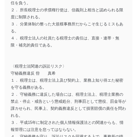
任を負う。
２． 所長税理士の求償権行使は、信義則上相当と認められる限
度に制限される。
３． 分業体制の整った大規模事務所だからこそ生じるミスもあ
る。
４． 税理士法人の社員たる税理士の責任は、直接・連帯・無
限・補充的責任である。
〈税理士法関連の訴訟リスク〉
守秘義務違反 呰 真希
１． 税理士は、税理士法上及び契約上、業務上知り得エた秘密
を守る義務がある。
２． 守秘義務に違反した場合には、税理士法上、税理士業務の
禁止・停止・戒告という懲戒処分、刑事罰として懲役、罰金等が
課カせられ、民事上、契約義務違反として損害賠償の責任を問わ
れる。
３． 平成15年に制定された個人情報保護法との関連からも、情
報管理には注意を怠ってはならない。
４． 守秘義務を守り、訴訟リスクを回避する上で、事務所の情