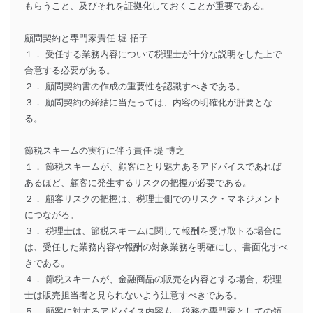
もらうこと、及びそれを証拠化しておくことが重要である。
顧問契約と専門家責任 堀 招子
１． 受任する業務内容について税理士が十分な説明をした上で
合意する必要がある。
２． 顧問契約書の作成の重要性を認識すべきである。
３． 顧問契約の締結に当たっては、内容の明確化が肝要とな
る。
節税スキームの実行に伴う責任 堤 博之
１． 節税スキームが、顧客にとり魅力あるアドバイスであれば
あるほど、顧客に発生するリスクの把握が必要である。
２． 顧客リスクの把握は、税理士側でのリスク・マネジメント
につながる。
３． 税理士は、節税スキームに関して報酬を受け取トる場合に
は、受任した業務内容や報酬の対象業務を明確にし、書面化すべ
きである。
４． 節税スキームが、金融商品の販売を内容とする場合、税理
士は販売担当者と見られないよう注意すべきである。
５． 顧客に対するアドバイス内容も、税務の専門家としての領