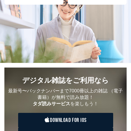
当社の従業者の個
人事、総務などの雇用管理等のた
5
人情報
め
パートナー（提携
購入商品配送のため
企業）からの委託
提携企業及びお客様がご購入され
により当社の
た商品の発売元企業からのｅメー
6
定期購読サービス
ル等による商品、
等をご利用の方の
サービス、キャンペーン等の広告
個人情報
に関するご案内のため
当社のサービス利用状況の把握お
よびその分析のため
お問い合わせ対応、トラブル対
SNS公式アカウン
処、オペレーター教育など応対品
7
トに登録された方
質向上のため
の個人情報
その他当社のプライバシーポリシ
デジタル雑誌をご利用なら
ー等にて公表する利用目的達成の
ため
最新号〜バックナンバーまで7000冊以上の雑誌
（電子
※上記の利用目的のうちNo.1～5については保有個人デ
書籍）が無料で読み放題！
ータ（開示対象個人情報）の利用目的であり、下記4.の
タダ読みサービス
を楽しもう！
開示等のご請求に対応させていただきます。
なお、6、7については、パートナー（提携企業）様又は
各SNS運営会社様にご請求いただきますようお願い致し
DOWNLOAD FOR IOS
ます。