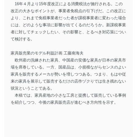
16年４月より15年度改正による消費税法が施行される。この
改正の大きなポイントが、事業者免税点の引下げだ。この改正に
より、これまで免税事業者だった者が課税事業者に変わった場合
には、どのような事項に影響が出てくるのだろうか。新課税事業
者に対してチェックしたい、その影響と、とるべき対応策につい
て検討する。
家具販売業のモデル利益計画 工藤南海夫
欧州産の洗練された家具、中国産の安価な家具が日本の家具市
場を席巻している。一方、国産品は、小規模ながらセンスのよい
家具を販売するメーカが勢いを増しつつある。つまり、もはや従
来の家具を展示して販売するだけの店作ヅクりでは生き残れない
状況ということである。
本稿では、家具産地の小さな工房と提携して販売している事例
を紹介しつつ、今後の家具販売店が進むべき方向性を示す。