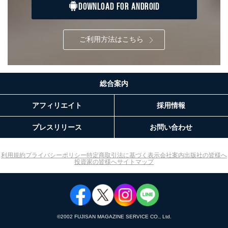
３．個人情報の第三者提供について
DOWNLOAD FOR ANDROID
当社は、取得した個人情報を適切に管理し､あらかじめ
本人の同意を得ることなく第三者に提供することはあり
ご利用方法はこちら
ません。ただし、次の場合は除きます。
法令に基づく場合
人の生命､身体または財産の保護のために必要がある
場合であって、本人の同意を得ることが困難であると
総合案内
き。
公衆衛生の向上または児童の健全な育成の推進のため
アフィリエイト
採用情報
に特に必要がある場合であって、本人の同意を得るこ
とが困難である場合。
国の機関もしくは地方公共団体またはその委託を受け
プレスリリース
お問い合わせ
た者が法令の定める事務を遂行することに対して協力
する必要がある場合であって、本人の同意を得ること
により当該事務の遂行に支障を及ぼすおそれがあると
利用規約
プライバシーポリシー
特定商取引法に基づく表示
会社案内
出版社の皆様へ
投資家の皆様へ
サイトマップ
き。
上記２．の利用目的を実施するために守秘義務を結ん
だ企業に、業務の一部として個人情報の取扱いを委
託・提供する場合、その業務に必要な範囲で委託・提
供先企業に個人情報を開示することがあります。
委託・提供先企業は具体的には以下のような企業です
©︎2002 FUJISAN MAGAZINE SERVICE CO., Ltd.
が、これらに限りません。