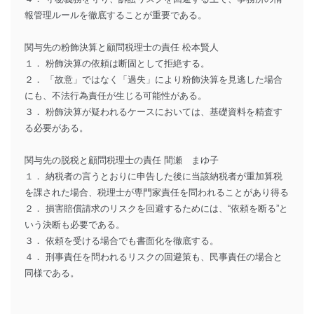
報管理ルールを徹底することが重要である。
関与先の粉飾決算と顧問税理士の責任 松本賢人
１． 粉飾決算の依頼は断固として拒絶する。
２． 「故意」ではなく「過失」により粉飾決算を見逃した場合
にも、不法行為責任が生じる可能性がある。
３． 粉飾決算が疑われるケースにおいては、基礎資料を精査す
る必要がある。
関与先の脱税と顧問税理士の責任 間瀬 まゆ子
１． 納税者の言うとおりに申告した後に当該納税者が重加算税
を課された場合、税理士が専門家責任を問われることがあり得る
２． 損害賠償請求のリスクを回避するためには、“依頼を断る”と
いう決断も必要である。
３． 依頼を受ける場合でも書面化を徹底する。
４． 刑事責任を問われるリスクの回避策も、民事責任の場合と
同様である。