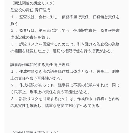
〈商法関連の訴訟リスク〉
監査役の責任 青戸理成
１． 監査役は、会社に対し、債務不履行責任、任務懈怠責任を
負う。
２． 監査役は、第三者に対しても、任務懈怠責任、監査報告書
虚偽記載の責任を負う。
３． 訴訟リスクを回避するためには、引き受ける監査役の業務
の範囲を確認した上で、適切な権限行使を行う必要がある。
議事録作成に関する責任 青戸理成
１． 作成権限なき者の議事録作成は偽造となり、民事上、刑事
上の責任を負う可能性がある。
２． 作成権限があっても、議事録に不実の記載をすれば、同じ
く民事上、刑事上の責任を負う可能性がある。
３． 訴訟リスクを回避するためには、作成権限（義務）と内容
の真実性を確認し、慎重な態度で対応すべきである。
〈労働法関連の訴訟リスク〉