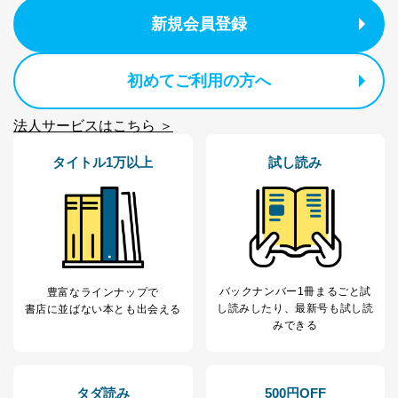
改訂：2025年2月20日
新規会員登録
制定：2005年4月1日
株式会社富士山マガジンサービス
代表取締役会長 西野 伸一郎
初めてご利用の方へ
個人情報の取扱いについて
法人サービスはこちら ＞
１．個人情報保護管理者
当社は以下の個人情報保護管理者を設置し、個人情報保
タイトル1万以上
試し読み
護管理者の責任のもと、個人情報を取得・アクセス・利
用・提供・管理いたします。
東京都渋谷区南平台町16-11
株式会社富士山マガジンサービス
代表取締役会長 西野 伸一郎
個人情報保護管理者: 経営管理グループディレクター 前
バックナンバー1冊まるごと試
田 嘉也
豊富なラインナップで
し読み
したり、最新号も試し読
書店に並ばない本とも出会える
２．利用目的
みできる
当社が取り扱う開示対象個人情報の利用目的は次のとお
りです。
タダ読み
500円OFF