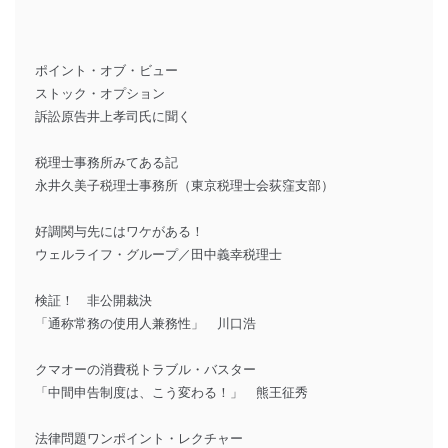
ポイント・オブ・ビュー
ストック・オプション
訴訟原告井上孝司氏に聞く
税理士事務所みてある記
永井久美子税理士事務所（東京税理士会荻窪支部）
好調関与先にはワケがある！
ウェルライフ・グループ／田中義幸税理士
検証！ 非公開裁決
「通称常務の使用人兼務性」 川口浩
クマオーの消費税トラブル・バスター
「中間申告制度は、こう変わる！」 熊王征秀
法律問題ワンポイント・レクチャー