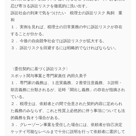
忍び寄ヨる訴訟リスクを徹底的に洗い出す。
訴訟社会の到来で気をつけたい 税理士の訴訟リスク 鳥飼 重
和
１． 実例を見れば、税理士の日常業務の中に訴訟リスクが存在
することが分かる。
２． 今後の自由競争社会では訴訟リスクが拡大する。
３． 訴訟リスクを回避するには戦略的でなければならない。
〈委任契約に基づく訴訟リスク〉
スポット関与事案と専門家責任 内田久美子
１． 専門家の義務は、１忠実義務、２善管注意義務、３説明・
助言義務に分類されるが、近時「聞出し義務」の存在が指摘され
ている。
２． 税理士は、依頼者との間で合意された契約内容に定められ
た義務のみならず、これと性質上必然的に伴う事項についても法
的義務を負オう場合がある。
３． グレーゾーン事案を受任した場合には、依頼者が自己決定
ケッテイ可能なレベルまで十分に説明を行って依頼者に選択して