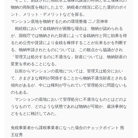
そこで、創設された相続非上場株式譲渡の特例と非上場株式の
物納の両制度を検討した上で、納税者の情況に応じた選択のポイ
ント、メリット・デメリットなどを探る。
マンション底地を物納するための環境整備 二ノ宮伸幸
相続税において金銭納付が困難な場合は、物納が認められる
が、国税庁では物納された財産によって金銭納付と同じ効果を得
るため公売や賃貸により金銭を稼得することが出来るかを判断す
る。物納申請されたものについては、この観点から協議がされ
「管理又は処分するのに不適当な」財産については、物納財産の
変更を求めることになる。
以前からマンションの底地については、管理又は処分におい
て、さまざまな権利が関係することから物納不適当財産とされる
傾向があるが、中には権利が守られていて管理処分に問題ないも
のもある。
マンションの底地において管理処分に不適当なものとはどのよ
うなもので、どのような状態であれば物納が可能か、裁決事例な
どをもとに検討してみた。
免税事業者から課税事業者になった場合のチェックポイント 熊
王征秀