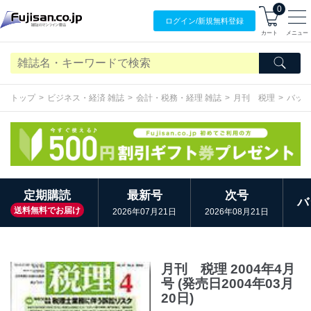
0
ログイン/
新規無料
登録
カート
メニュー
トップ
ビジネス・経済 雑誌
会計・税務・経理 雑誌
月刊 税理
バッ
定期購読
最新号
次号
バ
送料無料でお届け
2026年07月21日
2026年08月21日
月刊 税理 2004年4月
号 (発売日2004年03月
20日)