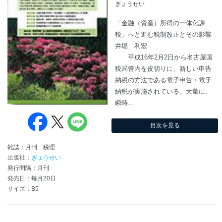
ぎょうせい
「金融（資産）所得の一体化課
税」へと進む税制改正とその影響
井堀 利宏
平成16年2月2日から名古屋国
税局管内を皮切りに、新しい申告
納税の方法である電子申告・電子
納税が実施されている。大量に、
瞬時...
目次を見る
雑誌：月刊 税理
出版社：
ぎょうせい
発行間隔：月刊
発売日：毎月20日
サイズ：B5