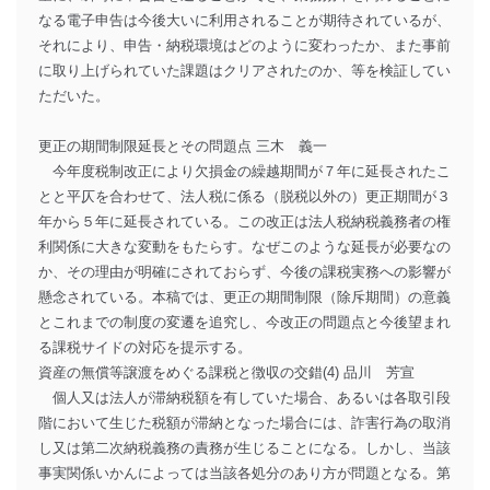
なる電子申告は今後大いに利用されることが期待されているが、
それにより、申告・納税環境はどのように変わったか、また事前
に取り上げられていた課題はクリアされたのか、等を検証してい
ただいた。
更正の期間制限延長とその問題点 三木 義一
今年度税制改正により欠損金の繰越期間が７年に延長されたこ
とと平仄を合わせて、法人税に係る（脱税以外の）更正期間が３
年から５年に延長されている。この改正は法人税納税義務者の権
利関係に大きな変動をもたらす。なぜこのような延長が必要なの
か、その理由が明確にされておらず、今後の課税実務への影響が
懸念されている。本稿では、更正の期間制限（除斥期間）の意義
とこれまでの制度の変遷を追究し、今改正の問題点と今後望まれ
る課税サイドの対応を提示する。
資産の無償等譲渡をめぐる課税と徴収の交錯(4) 品川 芳宣
個人又は法人が滞納税額を有していた場合、あるいは各取引段
階において生じた税額が滞納となった場合には、詐害行為の取消
し又は第二次納税義務の責務が生じることになる。しかし、当該
事実関係いかんによっては当該各処分のあり方が問題となる。第