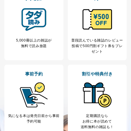
No
個人情報の種類
利用目的
購入商品の配送のため
商品代金回収のため
ｅメール等による商品、サービ
ス、キャンペーン等の広告の案内
当社の定期購読サ
のため
1
ービス等をご利用
個人が特定できない形で取得した
の方の個人情報
閲覧履歴や購買履歴等の情報を分
5,000冊以上の雑誌が
普段読んでいる雑誌のレビュー
析して、趣味・嗜好に
無料で読み放題
投稿で
500円割ギフト券をプレ
応じた新商品・サービスに関する
ゼント
広告のため
当社にお問合わせ
お問い合わせ対応、トラブル対
2
いただいた方の個
処、オペレーター教育など応対品
人情報
質向上のため
事前予約
割引や特典付き
カスタマーQ＆Aサイトの投稿内容
の確認のため
ｅメール等によるカスタマーQ＆A
当社カスタマーQ＆
サイトのサービス内容のご案内の
3
Aサービス利用者
ため
ｅメール等による商品、サービ
ス、キャンペーン等の広告に関す
気になる本は
発売日前から事前
定期購読なら
るご案内のため
予約可能
お得に本が読めて
採用応募者の方の
4
採用選考、ご連絡のため
送料無料の雑誌も！
個人情報