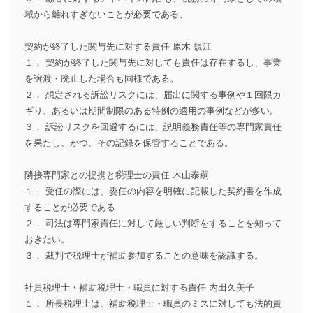
域から離れすぎないことが必要である。
契約が終了した関与先に対する責任 原木 規江
１． 契約が終了した関与先に対しても責任は存在するし、事業
を譲渡・廃止した場合も同様である。
２． 想定される訴訟リスクには、届出に関する事例や１回限カ
ギり、あるいは期間制限のある特例の適用の事例などが多い。
３． 訴訟リスクを回避するには、説明義務責任等の専門家責任
を果たし、かつ、その記録を保管することである。
隣接専門家との提携と税理士の責任 木山泰嗣
１． 受任の際には、委任の内容を明確に記載した契約書を作成
することが必要である
２． 司法は専門家責任に対して厳しい判断をすることを知って
おきたい。
３． 裁判で税理士が補助参加することの意味を認識する。
社員税理士・補助税理士・職員に対する責任 内田久美子
１． 所長税理士は、補助税理士・職員のミスに対しても法的責