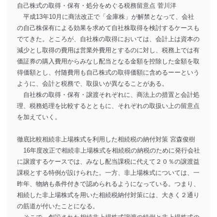
自己株式の取得・保有・処分をめぐる税務留意点 菅川洋
平成13年10月に商法改正で「金庫株」が解禁となって、会社
の自己株保有による効果を求めて自社株取得を検討するケースも
でてきた。ところが、自社株の取得においては、会計上は資本の
減少とし取得の費用は営業外費用とするのに対し、税務上では有
価証券の購入費用からみなし配当となる金額を控除した金額を取
得価額とし、付随費用も自己株式の取得価額に含めるーーという
ように、会計と税務で、取扱いが異なることがある。
自社株の取得・保有・譲渡それぞれに、商法上の措置と会計処
理、税務処理を比較するとともに、それぞれの取扱い上の留意点
を加えていく。
徹底比較相続非上場株式を利用した相続税の納付対策 宮森俊樹
16年度改正で相続非上場株式を相続税の納税のために発行会社
に譲渡するケースでは、みなし配当課税に代えて２０％の譲渡益
課税とする特例が設けられた。一方、非上場株式については、一
昨年、物納も条件付きで認められるようになっている。つまり、
相続した非上場株式を用いた相続税納付対策には、大きく２通り
の筋道が付いたことになる。