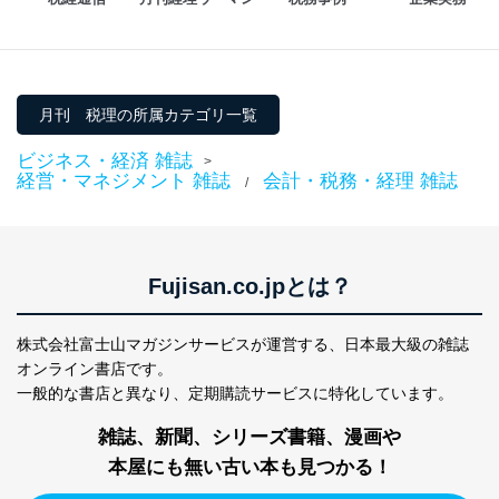
情報システムの使用に伴う漏洩等の防止
メール等により個人データの含まれるファイルを
送信する場合に、当該ファイルへのパスワードを
設定しています。
月刊 税理の所属カテゴリ一覧
個人情報保護マネジメントシステムの継続的改善
ビジネス・経済 雑誌
>
当社は、内部監査及びマネジメントレビューの機会を通
経営・マネジメント 雑誌
会計・税務・経理 雑誌
/
じて、個人情報保護マネジメントシステムを継続的に改
善し、常に最良の状態を維持します。
苦情及び相談受付け窓口
Fujisan.co.jpとは？
貴殿の個人情報及び当社の個人情報保護マネジメントシ
ステムに関するご相談及び苦情については以下までご連
絡ください。
株式会社富士山マガジンサービスが運営する、
日本最大級の雑誌
適切、かつ迅速に対応させていただきます。
オンライン書店です。
一般的な書店と異なり、
定期購読サービスに特化しています。
株式会社富士山マガジンサービス 個人情報問い合わせ
係
雑誌、新聞、シリーズ書籍、漫画や
TEL：0570-200-223
FAX：03-5459-7073
本屋にも無い古い本も見つかる！
e-mail：
cs@fujisan.co.jp