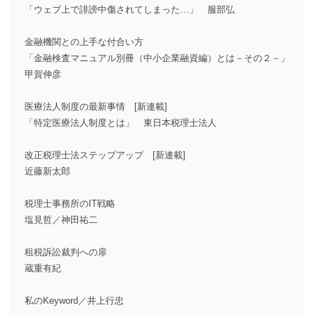
「ウェブ上で誹謗中傷されてしまった…」 服部弘
金融機関との上手な付合い方
「金融検査マニュアル別冊（中小企業融資編）とは－その２－」
甲賀伸彦
医療法人制度の最新事情 [新連載]
「特定医療法人制度とは」 東日本税理士法人
改正税理士法ステップアップ [新連載]
近藤新太郎
税理士事務所のIT戦略
塩見哲／神田祐二
租税訴訟裁判への扉
蔵重有紀
私のKeyword／井上行忠