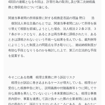
4回目の連載となる今回は、詐害行為の取消し及び第二次納税義
務と徴収処分について論じる。
関連当事者間の所得振替に対する税務是否認の理論 野口 浩
個別法人単位主義のもとでは、関連当事者間において所得を振
り替えて税額を節減しようとした場合、法人税法２２条２項、３
７条がネックとなり、あるときは両当事者に課税されたり、ある
ときは課税されないという不統一な結果を生んでいる。裁判例等
によりこうした制度上の問題点を浮き彫りにし、連結納税制度が
有効な手段となりうるのかを検討した上で、第三の立法的な手段
を提案する。
今そこにある危機 税理士業務に伴う訴訟リスク
税理士が訴訟に巻き込まれるケースが増大している。税理士が
受任した税務申告に対し、説明義務や付随義務等トウに関して十
分な責務を果たしていないという本来業務以外にも、税理士事務
所内部や、事案を連携して請け負オった際の士業者間における責
任の所在など、訴訟リスクはいたるところにある。今、あなたに