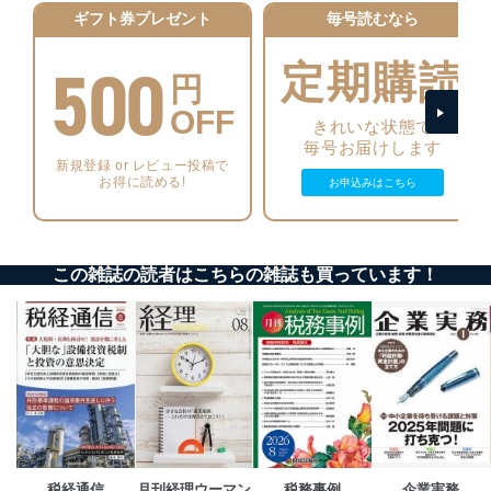
個人情報の安全管理措置
ギフト券プレゼント
毎号読むなら
当社は、個人情報の正確性及び安全性を確保するため
500
に、下記セキュリティ対策をはじめとする安全対策を実
定期購読
円
施し、個人情報の漏えい、滅失またはき損の防止及び是
正に努めます。
OFF
きれいな状態で
アクセス制御
毎号お届けします
個人データを取り扱うことのできる機器及び当該
新規登録 or レビュー投稿で
機器を取り扱う従業者を明確化し、 個人データへ
お得に読める!
お申込みはこちら
の不要なアクセスを防止しています。
アクセス者の識別と認証
機器に標準装備されているユーザー制御機能（ユ
この雑誌の読者はこちらの雑誌も買っています！
ーザーアカウント制御）により、個人情報データ
ベース等を取り扱う情報システムを使用する従業
者を識別・認証しています。
外部からの不正アクセス等の防止
個人データを取り扱う機器等のオペレーティング
システムを最新の状態に保持しています。
個人データを取り扱う機器等にセキュリティ対策
ソフトウェア等を導入し、自動更新 機能等の活用
により、これを最新状態としています。
税経通信
月刊経理ウーマン
税務事例
企業実務