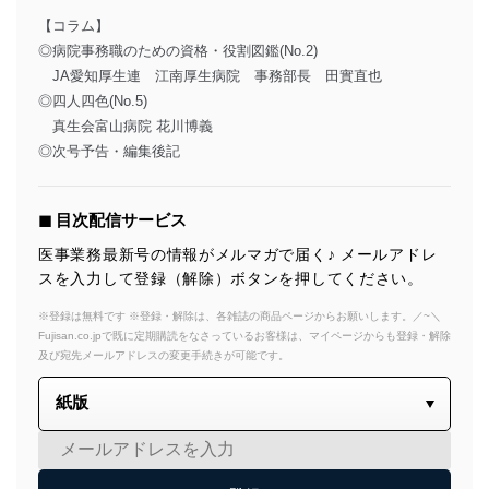
【コラム】
◎病院事務職のための資格・役割図鑑(No.2)
JA愛知厚生連 江南厚生病院 事務部長 田實直也
◎四人四色(No.5)
真生会富山病院 花川博義
◎次号予告・編集後記
◼︎ 目次配信サービス
医事業務最新号の情報がメルマガで届く♪ メールアドレ
スを入力して登録（解除）ボタンを押してください。
※登録は無料です ※登録・解除は、各雑誌の商品ページからお願いします。／~＼
Fujisan.co.jpで既に定期購読をなさっているお客様は、マイページからも登録・解除
及び宛先メールアドレスの変更手続きが可能です。