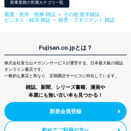
じて、個人情報保護マネジメントシステムを継続的に改
医事業務の所属カテゴリ一覧
善し、常に最良の状態を維持します。
看護・医学・医療 雑誌
その他 医学雑誌
>
苦情及び相談受付け窓口
ビジネス・経済 雑誌
経営・マネジメント 雑誌
>
貴殿の個人情報及び当社の個人情報保護マネジメントシ
ステムに関するご相談及び苦情については以下までご連
絡ください。
適切、かつ迅速に対応させていただきます。
Fujisan.co.jpとは？
株式会社富士山マガジンサービス 個人情報問い合わせ
係
株式会社富士山マガジンサービスが運営する、
日本最大級の雑誌
TEL：0570-200-223
オンライン書店です。
FAX：03-5459-7073
一般的な書店と異なり、
定期購読サービスに特化しています。
e-mail：
cs@fujisan.co.jp
雑誌、新聞、シリーズ書籍、漫画や
改訂：2025年2月20日
制定：2005年4月1日
本屋にも無い古い本も見つかる！
株式会社富士山マガジンサービス
代表取締役会長 西野 伸一郎
新規会員登録
個人情報の取扱いについて
１．個人情報保護管理者
初めてご利用の方へ