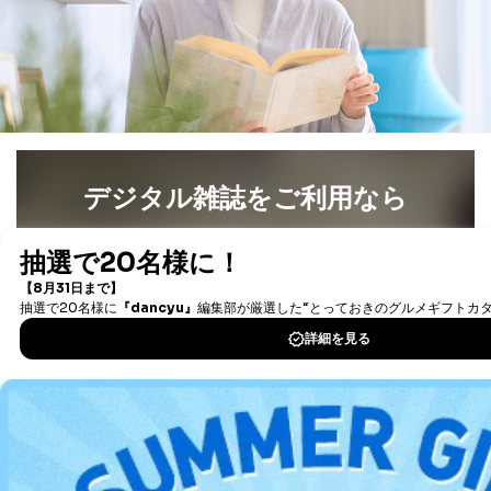
当社のサービス利用状況の把握お
よびその分析のため
お問い合わせ対応、トラブル対
SNS公式アカウン
処、オペレーター教育など応対品
7
トに登録された方
質向上のため
の個人情報
その他当社のプライバシーポリシ
ー等にて公表する利用目的達成の
ため
※上記の利用目的のうちNo.1～5については保有個人デ
デジタル雑誌をご利用なら
ータ（開示対象個人情報）の利用目的であり、下記4.の
開示等のご請求に対応させていただきます。
最新号〜バックナンバーまで7000冊以上の雑誌
（電子
なお、6、7については、パートナー（提携企業）様又は
書籍）が無料で読み放題！
各SNS運営会社様にご請求いただきますようお願い致し
ます。
タダ読みサービス
を楽しもう！
３．個人情報の第三者提供について
DOWNLOAD FOR IOS
当社は、取得した個人情報を適切に管理し､あらかじめ
本人の同意を得ることなく第三者に提供することはあり
DOWNLOAD FOR ANDROID
ません。ただし、次の場合は除きます。
法令に基づく場合
人の生命､身体または財産の保護のために必要がある
ご利用方法はこちら
場合であって、本人の同意を得ることが困難であると