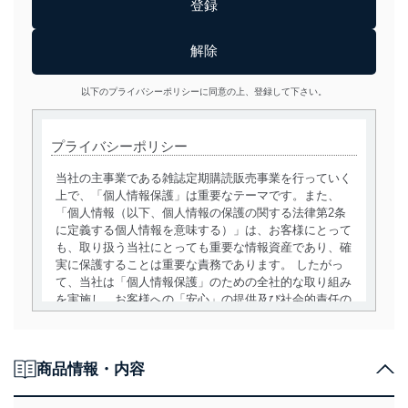
以下のプライバシーポリシーに同意の上、登録して下さい。
プライバシーポリシー
当社の主事業である雑誌定期購読販売事業を行っていく
上で、「個人情報保護」は重要なテーマです。また、
「個人情報（以下、個人情報の保護の関する法律第2条
に定義する個人情報を意味する）」は、お客様にとって
も、取り扱う当社にとっても重要な情報資産であり、確
実に保護することは重要な責務であります。 したがっ
て、当社は「個人情報保護」のための全社的な取り組み
を実施し、お客様への「安心」の提供及び社会的責任の
責務を果たすことを確実にいたします。
個人情報の取得・利用・提供について
商品情報・内容
当社は、個人情報の取得・利用・提供に際して、その利
用目的を明確にし、本人の同意を得たうえで利用目的の