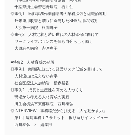
千葉県済生会習志野病院 石井仁
◎事例1 医師事務作業補助者の業務拡張と組織的運用
外来運用改善と増収に寄与したSNS活用の実践
大浜第一病院 根間舞子
◎事例2 人材定着と若い世代の人材確保に向けて
ワークライフバランスを保ち自分らしく働く
大原綜合病院 宍戸恵子
■特集2 人材育成の勘所
◎事例1 離職防止による経営リスク低減を目指して
人材流出は見えない赤字
社会医療法人加納岩 横森裕香
◎事例2 成長と生産性を高める人づくり
現場から考える人材育成の実践
済生会横浜市東部病院 西川泰弘
◎INTERVIEW 事務職だから担える「人を動かす力」
第1回 病院事務Ｊ７サミット 振り返りインタビュー
西川泰弘 × 編集部