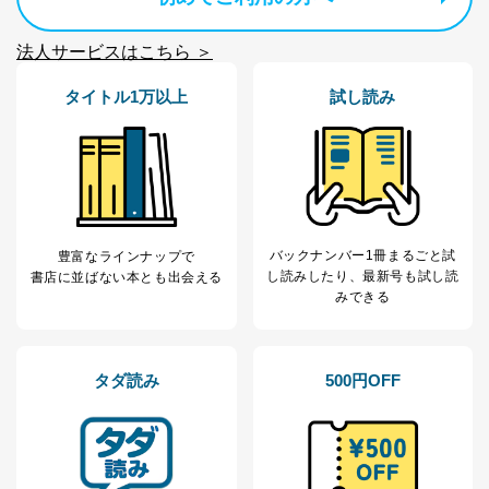
当社は以下の個人情報保護管理者を設置し、個人情報保
護管理者の責任のもと、個人情報を取得・アクセス・利
法人サービスはこちら ＞
用・提供・管理いたします。
タイトル1万以上
試し読み
東京都渋谷区南平台町16-11
株式会社富士山マガジンサービス
代表取締役会長 西野 伸一郎
個人情報保護管理者: 経営管理グループディレクター 前
田 嘉也
２．利用目的
バックナンバー1冊まるごと試
豊富なラインナップで
当社が取り扱う開示対象個人情報の利用目的は次のとお
し読み
したり、最新号も試し読
書店に並ばない本とも出会える
りです。
みできる
No
個人情報の種類
利用目的
購入商品の配送のため
商品代金回収のため
ｅメール等による商品、サービ
タダ読み
500円OFF
ス、キャンペーン等の広告の案内
当社の定期購読サ
のため
1
ービス等をご利用
個人が特定できない形で取得した
の方の個人情報
閲覧履歴や購買履歴等の情報を分
析して、趣味・嗜好に