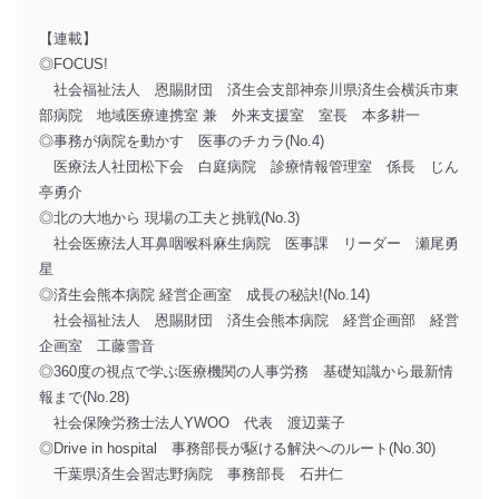
【連載】
◎FOCUS!
社会福祉法人 恩賜財団 済生会支部神奈川県済生会横浜市東
部病院 地域医療連携室 兼 外来支援室 室長 本多耕一
◎事務が病院を動かす 医事のチカラ(No.4)
医療法人社団松下会 白庭病院 診療情報管理室 係長 じん
亭勇介
◎北の大地から 現場の工夫と挑戦(No.3)
社会医療法人耳鼻咽喉科麻生病院 医事課 リーダー 瀬尾勇
星
◎済生会熊本病院 経営企画室 成長の秘訣!(No.14)
社会福祉法人 恩賜財団 済生会熊本病院 経営企画部 経営
企画室 工藤雪音
◎360度の視点で学ぶ医療機関の人事労務 基礎知識から最新情
報まで(No.28)
社会保険労務士法人YWOO 代表 渡辺葉子
◎Drive in hospital 事務部長が駆ける解決へのルート(No.30)
千葉県済生会習志野病院 事務部長 石井仁