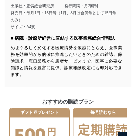
達成に必要な範囲内で適法かつ公正な手段によって取
出版社：
産労総合研究所
発行間隔：月2回刊
得・利用・提供を行います。また、当社が保有している
発売日：毎月1日・15日号（1月、8月は合併号として15日号
個人情報は、同意を得ずに目的外利用、第三者への提
のみ）
供・開示は行いません。当社においてはこれらの取り組
みを確実にするため、従業者等の教育を徹底してまいり
サイズ：A4変
ます。また、目的外利用を行わないために、適切な管理
措置を講じます。
■ 病院・診療所経営に直結する医事業務総合情報誌
めまぐるしく変化する医療情勢を敏感にとらえ、医事業
法令遵守
務を効率的から的確に推進したいときのための雑誌。保
当社は、個人情報に関連する法令、国が定める指針及び
険請求・窓口業務から患者サービスまで、医事に必要な
その他の規範を遵守します。また、当社の管理の仕組み
知識と情報を豊富に提供。診療報酬改定にも即対応でき
に、これらの法令及びその他の規範を常に適合させま
ます。
す。
個人情報の安全管理措置
当社は、個人情報の正確性及び安全性を確保するため
おすすめの購読プラン
に、下記セキュリティ対策をはじめとする安全対策を実
施し、個人情報の漏えい、滅失またはき損の防止及び是
ギフト券プレゼント
毎号読むなら
正に努めます。
アクセス制御
定期購読
円
個人データを取り扱うことのできる機器及び当該