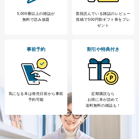
応じた新商品・サービスに関する
広告のため
5,000冊以上の雑誌が
普段読んでいる雑誌のレビュー
当社にお問合わせ
お問い合わせ対応、トラブル対
無料で読み放題
投稿で
500円割ギフト券をプレ
2
いただいた方の個
処、オペレーター教育など応対品
ゼント
人情報
質向上のため
カスタマーQ＆Aサイトの投稿内容
の確認のため
ｅメール等によるカスタマーQ＆A
事前予約
割引や特典付き
当社カスタマーQ＆
サイトのサービス内容のご案内の
3
Aサービス利用者
ため
ｅメール等による商品、サービ
ス、キャンペーン等の広告に関す
るご案内のため
採用応募者の方の
4
採用選考、ご連絡のため
個人情報
当社の従業者の個
人事、総務などの雇用管理等のた
気になる本は
発売日前から事前
定期購読なら
5
人情報
め
予約可能
お得に本が読めて
パートナー（提携
購入商品配送のため
送料無料の雑誌も！
企業）からの委託
提携企業及びお客様がご購入され
により当社の
た商品の発売元企業からのｅメー
6
定期購読サービス
ル等による商品、
等をご利用の方の
サービス、キャンペーン等の広告
個人情報
に関するご案内のため