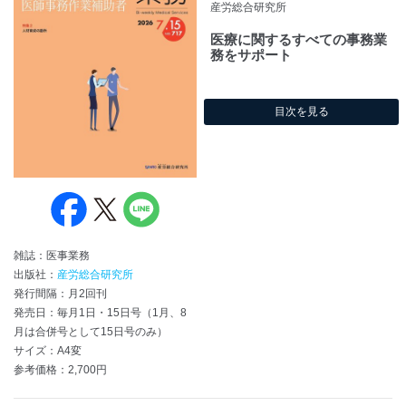
産労総合研究所
医療に関するすべての事務業
務をサポート
目次を見る
雑誌：医事業務
出版社：
産労総合研究所
発行間隔：月2回刊
発売日：毎月1日・15日号（1月、8
月は合併号として15日号のみ）
サイズ：A4変
参考価格：2,700円