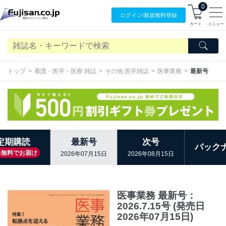
0
ログイン/
新規無料
登録
カート
メニュー
トップ
看護・医学・医療 雑誌
その他 医学雑誌
医事業務
最新号
定期購読
最新号
次号
バック
料無料でお届け
2026年07月15日
2026年08月15日
医事業務 最新号：
2026.7.15号 (発売日
2026年07月15日)