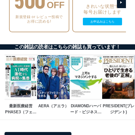
500
機器を取り扱う従業者を明確化し、 個人データへ
OFF
きれいな状態で
の不要なアクセスを防止しています。
毎号お届けします
新規登録 or レビュー投稿で
アクセス者の識別と認証
お得に読める!
お申込みはこちら
機器に標準装備されているユーザー制御機能（ユ
ーザーアカウント制御）により、個人情報データ
ベース等を取り扱う情報システムを使用する従業
者を識別・認証しています。
この雑誌の読者はこちらの雑誌も買っています！
外部からの不正アクセス等の防止
個人データを取り扱う機器等のオペレーティング
システムを最新の状態に保持しています。
個人データを取り扱う機器等にセキュリティ対策
ソフトウェア等を導入し、自動更新 機能等の活用
により、これを最新状態としています。
情報システムの使用に伴う漏洩等の防止
メール等により個人データの含まれるファイルを
送信する場合に、当該ファイルへのパスワードを
最新医療経営
AERA（アエラ）
DIAMONDハーバ
PRESIDENT(プレ
設定しています。
PHASE3（フェイ
ード・ビジネス・
ジデント)
ズ・スリー） 
レビュー
個人情報保護マネジメントシステムの継続的改善
当社は、内部監査及びマネジメントレビューの機会を通