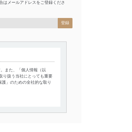
合はメールアドレスをご登録くださ
す。また、「個人情報（以
取り扱う当社にとっても重要
保護」のための全社的な取り
。
で利用目的の達成に必要な範
情報は、同意を得ずに目的外
従業者等の教育を徹底してま