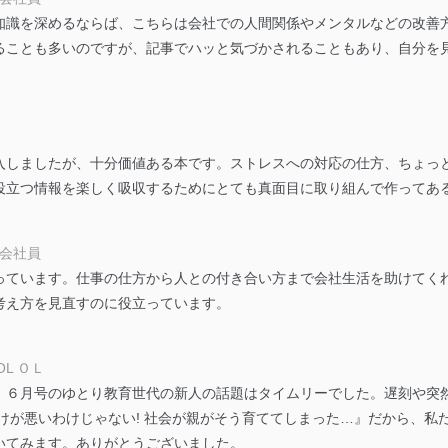
知識を深めるならば、こちらは会社での人間関係やメンタルなどの改善
う漏洩等の防止
ることも多いのですが、記事でハッと気づかされることもあり、自分を
ータの含まれるファイルを送信する場合に、当該ファイルへのパスワー
ステムの継続的改善
ジメントレビューの機会を通じて、個人情報保護マネジメントシステム
入しましたが、十分価値ある本です。ストレスへの対応の仕方、ちょっ
役立つ情報を楽しく吸収するためにとても真面目に取り組んで作ってあ
個人情報保護マネジメントシステムに関するご相談及び苦情については
 会社員
ていただきます。
っています。仕事の仕方から人との付き合い方まで会社生活を助けてく
考え方を見直すのに役立っています。
ビス 個人情報問い合わせ係
L ＯＬ
。６月号のゆとり教育世代の新人の話題はタイムリーでした。遅刻や突
けが悪いわけじゃない! 社会が親がそう育ててしまった…』だから、私
いてみます。ありがとうございました。
ービス