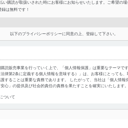
額払い購読が取扱いされた時にお客様にお知らせいたします。ご希望の場
登録は無料です！
以下のプライバシーポリシーに同意の上、登録して下さい。
期購読販売事業を行っていく上で、「個人情報保護」は重要なテーマで
る法律第2条に定義する個人情報を意味する）」は、お客様にとっても、
護することは重要な責務であります。 したがって、当社は「個人情報
「安心」の提供及び社会的責任の責務を果たすことを確実にいたします
について
利用・提供に際して、その利用目的を明確にし、本人の同意を得たうえ
によって取得・利用・提供を行います。また、当社が保有している個人
示は行いません。当社においてはこれらの取り組みを確実にするため、
用を行わないために、適切な管理措置を講じます。