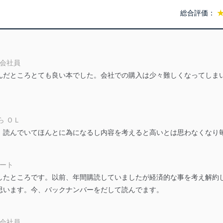
総合評価：
る法令、国が定める指針及びその他の規範を遵守します。また、当社の
適合させます。
 会社員
んだところとても良い本でした。会社での購入は少々難しくなってしま
及び安全性を確保するために、下記セキュリティ対策をはじめとする安
防止及び是正に努めます。
ら ＯＬ
ことのできる機器及び当該機器を取り扱う従業者を明確化し、 個人デ
、読んでいてほんとに為になるし内容を考えると高いとは思わなくなり
いるユーザー制御機能（ユーザーアカウント制御）により、個人情報デ
パート
業者を識別・認証しています。
したところです。以前、年間購読していましたが経済的な事を考え解約
思います。今、バックナンバーをだして読んでます。
等の防止
機器等のオペレーティングシステムを最新の状態に保持しています。
機器等にセキュリティ対策ソフトウェア等を導入し、自動更新 機能等
 会社員