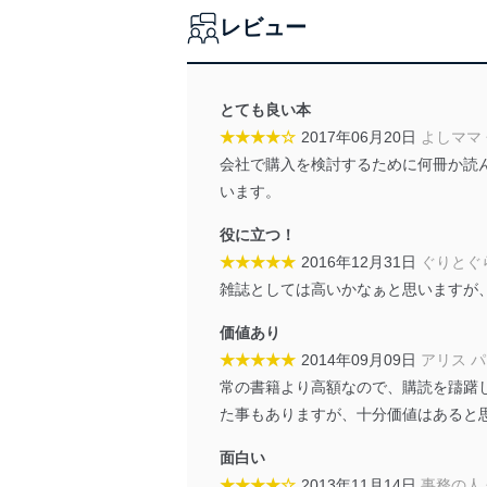
レビュー
法令遵守
当社は、個人情報に関連す
令及びその他の規範を常に
とても良い本
★★★★☆
2017年06月20日
よしママ
個人情報の安全管理措置
会社で購入を検討するために何冊か読
当社は、個人情報の正確性
います。
漏えい、滅失またはき損の
役に立つ！
アクセス制御
★★★★★
2016年12月31日
ぐりとぐ
個人データを取り扱う
雑誌としては高いかなぁと思いますが
しています。
価値あり
アクセス者の識別と認証
機器に標準装備されて
★★★★★
2014年09月09日
アリス 
システムを使用する従
常の書籍より高額なので、購読を躊躇
た事もありますが、十分価値はあると
外部からの不正アクセス
個人データを取り扱う
面白い
個人データを取り扱う
★★★★☆
2013年11月14日
事務の人