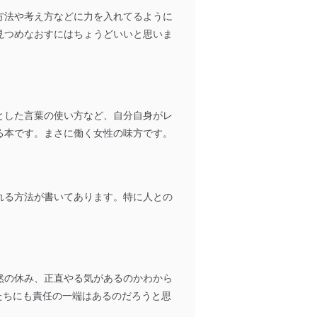
方法や考え方などに力を入れてるように
見つめなおすにはちょうどいいと思いま
ドを設定しています。
を継続的に改善し、常に最良
とした言葉の使い方など、自分自身がレ
る本です。まさに働く女性の味方です。
以下までご連絡ください。
れる方法が書いてあります。特に人との
然の休み、正直やる気があるのかわから
たちにも責任の一端はあるのだろうと思