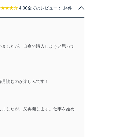
★★★★☆
4.36
全てのレビュー：
14件
管理の仕組みに、これらの法
いましたが、自身で購入しようと思って
全対策を実施し、個人情報の
ータへの不要なアクセスを防止
毎月読むのが楽しみです！
ータベース等を取り扱う情報
しましたが、又再開します。仕事を始め
の活用により、これを最新状態