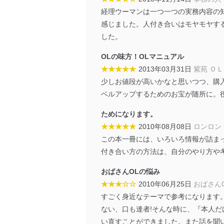
としています。
経理ウーマンは一つ一つの実務内容の
情報システムの使用に伴
感じました。人付き合いはモヤモヤす
メール等により個人デ
した。
個人情報保護マネジメントシ
OLの味方！OLマニュアル
★★★★★
2013年03月31日
紫苑 ＯＬ
当社は、内部監査及びマネ
少しお値段が高いかなと思いつつ、購
の状態を維持します。
ベルアップするためのお宝が随所に。
苦情及び相談受付け窓口
ためになります。
貴殿の個人情報及び当社の
★★★★★
2010年08月08日
ロンロン
適切、かつ迅速に対応させ
この本一冊には、いろいろ情報が詰ま
付き合い方の方法は、自分のやり方や
株式会社富士山マガジンサー
TEL：0570-200-223
おばさんOLの悩み
FAX：03-5459-7073
★★★☆☆
2010年06月25日
おばさんO
e-mail：
cs@fujisan.co.jp
すごく身近なテーマで参考になります
改訂：2025年2月20日
ない、口も達者!そんな時に、『本人だ
制定：2005年4月1日
い直すことができました。また話を聞
株式会社富士山マガジンサ