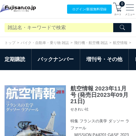
0
ログイン/
新規無料
登録
カート
メニュー
トップ
バイク・自動車・乗り物 雑誌
飛行機・航空機 雑誌
航空情報
定期購読
バックナンバー
増刊号・その他
航空情報 2023年11月
号 (発売日2023年09月
21日)
せきれい社
特集 フランスの美学 ダッソー ラ
ファール
MISSION P&#201;GASE 2023