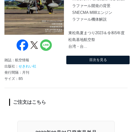
ラファール開発の背景
SNECMA M88エンジン
ラファール機体解説
東松島夏まつり2023＆令和5年度
松島基地航空祭
台湾・台...
目次を見る
雑誌：航空情報
出版社：
せきれい社
発行間隔：月刊
サイズ：B5
ご注文はこちら