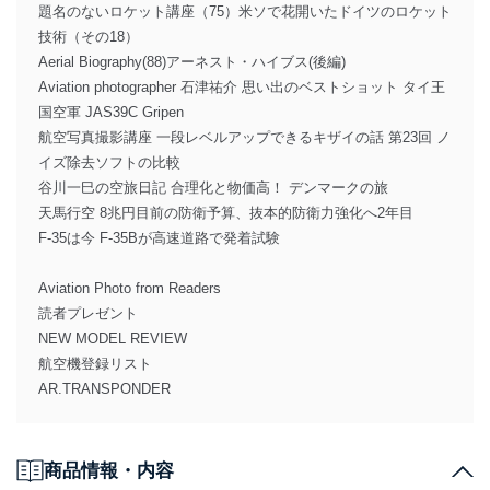
題名のないロケット講座（75）米ソで花開いたドイツのロケット
技術（その18）
Aerial Biography(88)アーネスト・ハイブス(後編)
Aviation photographer 石津祐介 思い出のベストショット タイ王
国空軍 JAS39C Gripen
航空写真撮影講座 一段レベルアップできるキザイの話 第23回 ノ
イズ除去ソフトの比較
谷川一巳の空旅日記 合理化と物価高！ デンマークの旅
天馬行空 8兆円目前の防衛予算、抜本的防衛力強化へ2年目
F-35は今 F-35Bが高速道路で発着試験
Aviation Photo from Readers
読者プレゼント
NEW MODEL REVIEW
航空機登録リスト
AR.TRANSPONDER
商品情報・内容