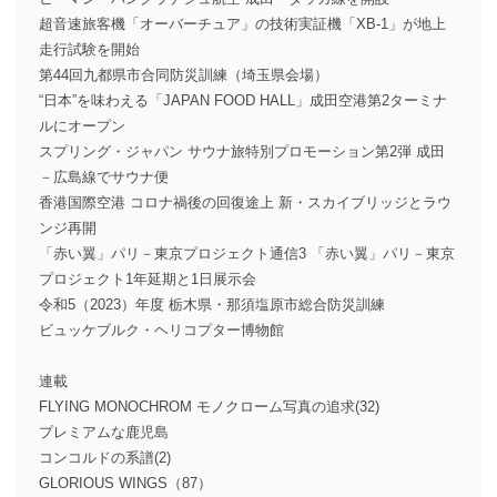
超音速旅客機「オーバーチュア」の技術実証機「XB-1」が地上
走行試験を開始
第44回九都県市合同防災訓練（埼玉県会場）
“日本”を味わえる「JAPAN FOOD HALL」成田空港第2ターミナ
ルにオープン
スプリング・ジャパン サウナ旅特別プロモーション第2弾 成田
－広島線でサウナ便
香港国際空港 コロナ禍後の回復途上 新・スカイブリッジとラウ
ンジ再開
「赤い翼」パリ－東京プロジェクト通信3 「赤い翼」パリ－東京
プロジェクト1年延期と1日展示会
令和5（2023）年度 栃木県・那須塩原市総合防災訓練
ビュッケブルク・ヘリコプター博物館
連載
FLYING MONOCHROM モノクローム写真の追求(32)
プレミアムな鹿児島
コンコルドの系譜(2)
GLORIOUS WINGS（87）