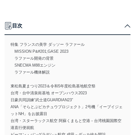
目次
特集 フランスの美学 ダッソー ラファール
MISSION P&#201;GASE 2023
ラファール開発の背景
SNECMA M88エンジン
ラファール機体解説
東松島夏まつり2023＆令和5年度松島基地航空祭
台湾・台中清泉崗基地 オープンハウス2023
日豪共同訓練“武士道GUARDIAN23”
ANA「そらとぶピカチュウプロジェクト」2号機「イーブイジェ
ットNH」をお披露目
台湾・スターラックス航空 阿蘇くまもと空港－台湾桃園国際空
港直行便就航
ビーマン・バングラデシュ航空 成田－ダッカ線を開設