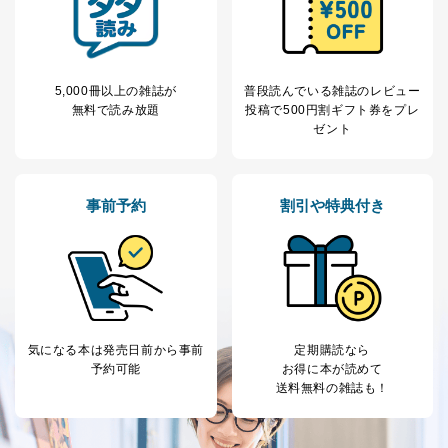
5,000冊以上の雑誌が
普段読んでいる雑誌のレビュー
無料で読み放題
投稿で
500円割ギフト券をプレ
ゼント
事前予約
割引や特典付き
気になる本は
発売日前から事前
定期購読なら
予約可能
お得に本が読めて
送料無料の雑誌も！