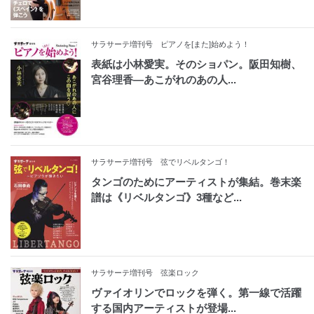
サラサーテ増刊号 ピアノを[また]始めよう！
表紙は小林愛実。そのショパン。阪田知樹、
宮谷理香―あこがれのあの人...
サラサーテ増刊号 弦でリベルタンゴ！
タンゴのためにアーティストが集結。巻末楽
譜は《リベルタンゴ》3種など...
サラサーテ増刊号 弦楽ロック
ヴァイオリンでロックを弾く。第一線で活躍
する国内アーティストが登場...