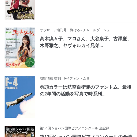
サラサーテ増刊号 弾ける♪ チャールダーシュ
髙木凜々子、マロさん、大谷康子、古澤巖、
木野雅之、ヤヴォルカイ兄弟...
航空情報 増刊 F-4ファントムⅡ
巻頭カラーは航空自衛隊のファントム、最後
の2年間の活動を写真で時系列...
第17 回ショパン国際ピアノコンクール 全記録
第17回ショパン国際ピアノコンクールの全情