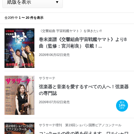
全20件中
1 〜 20 件を表示
《交響組曲 宇宙戦艦ヤマト 》を弾きたい!!
巻末楽譜《交響組曲宇宙戦艦ヤマト》より8
曲（監修：宮川彬良） 収載！...
2026年06月02日発売
サラサーテ
弦楽器と音楽を愛するすべての人へ！弦楽器
の専門誌
2026年07月02日発売
最大
14%
OFF
サラサーテ増刊 第19回ショパン国際ピアノコンクール
コンクールの生の姿を伝えます。ワルシャワ