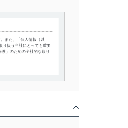
す。また、「個人情報（以
取り扱う当社にとっても重要
保護」のための全社的な取り
。
で利用目的の達成に必要な範
情報は、同意を得ずに目的外
従業者等の教育を徹底してま
管理の仕組みに、これらの法