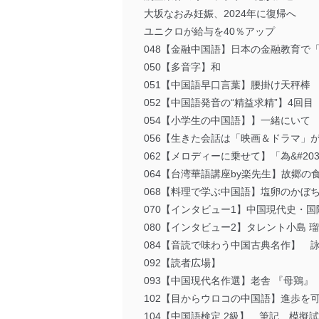
大坂なおみ妊娠、2024年に復帰へ
ユニクロが給与を40％アップ
048【金融中国語】日本の金融教育で「
050【多音字】和
051【中国語早口言葉】腰掛け天秤棒
052【中国語発音の“精益求精”】4回目
054【小学生の中国語】】一緒にいて
056【生きた会話は「映画＆ドラマ」が
062【メロディーに乗せて】「為&#20
064【台湾華語講座by楽先生】故郷の
068【料理で学ぶ中国語】塩卵のかぼ
070【インタビュー1】中国現代史・
080【インタビュー2】タレント小島
084【音読で味わう中国古典名作】 
092【読者広場】
093【中国現代名作選】老舎 『母鶏』
102【目からウロコの中国語】進歩を
104【中国語検定 2級】 筆記 模