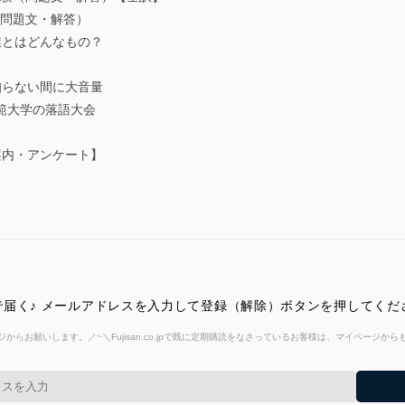
（問題文・解答）
業とはどんなもの？
知らない間に大音量
師範大学の落語大会
ご案内・アンケート】
】
届く♪ メールアドレスを入力して登録（解除）ボタンを押してくだ
からお願いします。／~＼Fujisan.co.jpで既に定期購読をなさっているお客様は、マイページ