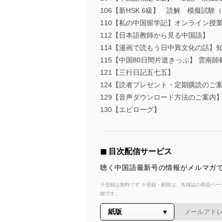
106【新HSK 6級】 読解 模擬試験
110【私の中国留学記】オンライン授
112【日本語教師から見る中国語】
114【漫画で読もう日中異文化の話】
115【中国80日間片道きっぷ】 雲南
121【三行日記五七五】
124【読者プレゼント・定期購読の
129【音声ダウンロード方法のご案内
130【エピローグ】
◼︎ 目次配信サービス
聴く中国語最新号の情報がメルマガで
※登録は無料です ※登録・解除は、各雑誌の商品ページ
能です。