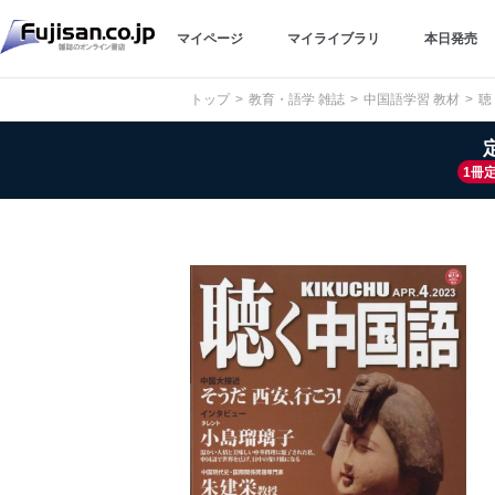
マイページ
マイライブラリ
本日発売
トップ
教育・語学 雑誌
中国語学習 教材
聴
1冊定