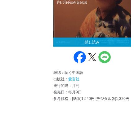
試し読み
雑誌：聴く中国語
出版社：
愛言社
発行間隔：月刊
発売日：毎月9日
参考価格：[紙版]1,540円 [デジタル版]1,320円