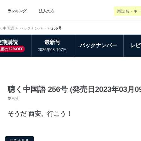
ランキング
法人の方
く中国語
バックナンバー
256号
定期購読
最新号
バックナンバー
レビ
価の32%OFF
2026年08月07日
聴く中国語 256号 (発売日2023年03月0
愛言社
そうだ 西安、行こう！
目次を見る