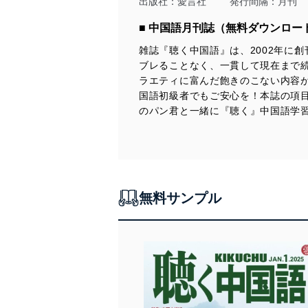
出版社：
愛言社
発行間隔：月刊
個人情報の安全管理措置
■ 中国語月刊誌（無料ダウンロー
雑誌『聴く中国語』は、2002年に
当社は、個人情報の正確性
ブレることなく、一貫して現在まで
漏えい、滅失またはき損の
ラエティに富んだ飽きのこない内容
アクセス制御
国語初級者でもご安心を！本誌の項
個人データを取り扱う
のパン君と一緒に『聴く』中国語学
しています。
アクセス者の識別と認証
機器に標準装備されて
システムを使用する従
無料サンプル
外部からの不正アクセス
個人データを取り扱う
個人データを取り扱う
としています。
情報システムの使用に伴
メール等により個人デ