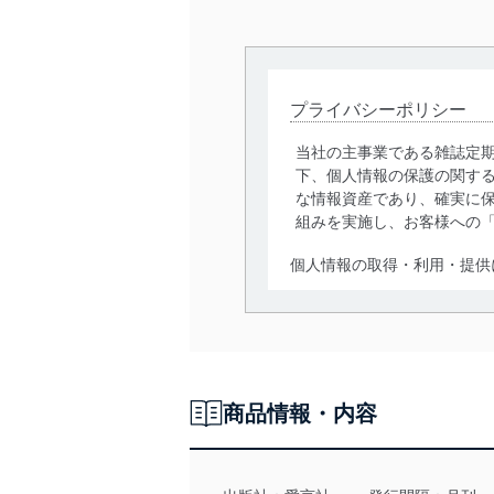
プライバシーポリシー
当社の主事業である雑誌定
下、個人情報の保護の関す
な情報資産であり、確実に保
組みを実施し、お客様への
個人情報の取得・利用・提供
当社は、個人情報の取得・
囲内で適法かつ公正な手段
利用、第三者への提供・開
いります。また、目的外利
商品情報・内容
法令遵守
当社は、個人情報に関連す
令及びその他の規範を常に