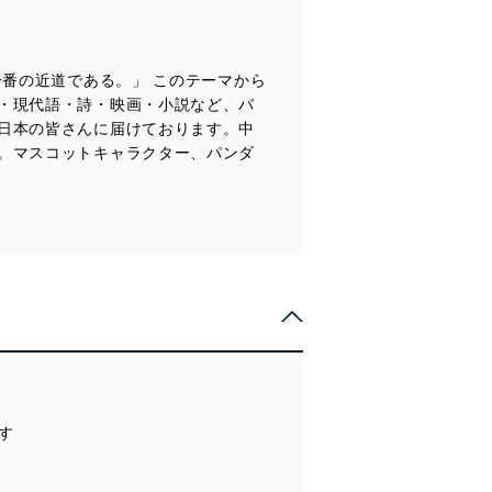
一番の近道である。」 このテーマから
全対策を実施し、個人情報の
・現代語・詩・映画・小説など、バ
日本の皆さんに届けております。中
。マスコットキャラクター、パンダ
ータへの不要なアクセスを防止
ータベース等を取り扱う情報
の活用により、これを最新状態
ます
ドを設定しています。