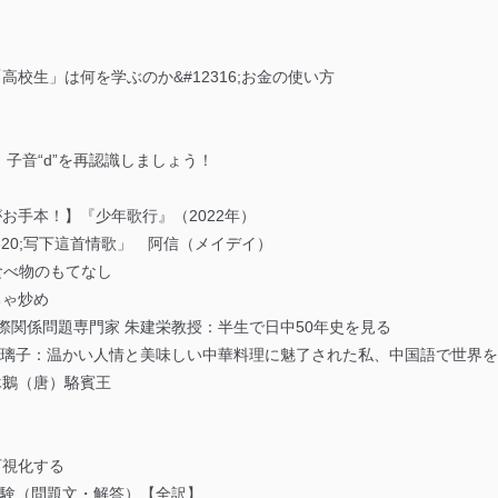
高校生」は何を学ぶのか&#12316;お金の使い方
 子音“d”を再認識しましょう！
お手本！】『少年歌行』（2022年）
320;写下這首情歌」 阿信（メイデイ）
食べ物のもてなし
ちゃ炒め
国際関係問題専門家 朱建栄教授：半生で日中50年史を見る
 瑠璃子：温かい人情と美味しい中華料理に魅了された私、中国語で世界
詠鵝（唐）駱賓王
可視化する
擬試験（問題文・解答）【全訳】