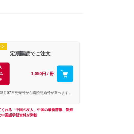
ーン
定期購読でご注文
大
%
1,050円 / 冊
F
年08月07日発売号から購読開始号が選べます。
てくれる「中国の友人」中国の最新情報、新鮮
な中国語学習資料が満載