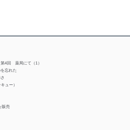
 第4回 薬局にて（1）
のを忘れた
怖さ
ンキュー）
を販売