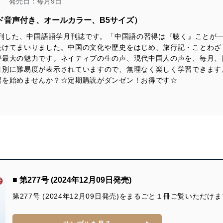
発売日：毎月9日
ド音声付き、オールカラー、B5サイズ）
創刊した、中国語語学月刊誌です。「中国語の習得は『聴く』ことが
及び安全性を確保するために、下記セキュリティ対策をはじめとする安
続けてまいりました。中国の文化や歴史をはじめ、旅行記・ことわざ
防止及び是正に努めます。
が最大の魅力です。ネイティブの生の声、現代中国人の声を、毎月、
目別に難易度が表示されていますので、無理なく楽しく学習できます
ことのできる機器及び当該機器を取り扱う従業者を明確化し、 個人デ
習を始めませんか？☆定期購読がダンゼン！お得です☆
いるユーザー制御機能（ユーザーアカウント制御）により、個人情報デ
業者を識別・認証しています。
等の防止
機器等のオペレーティングシステムを最新の状態に保持しています。
機器等にセキュリティ対策ソフトウェア等を導入し、自動更新 機能等
■ 第277号 (2024年12月09日発売)
第277号 (2024年12月09日発売)をまるごと１冊ご覧いただけ
う漏洩等の防止
ータの含まれるファイルを送信する場合に、当該ファイルへのパスワー