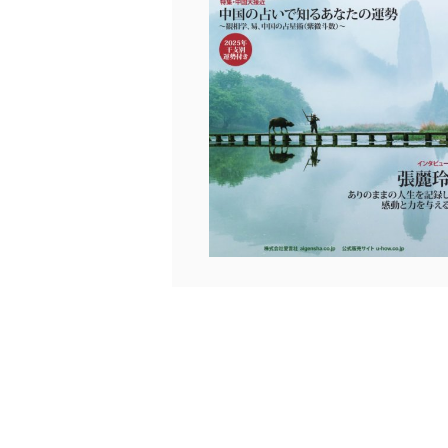
個人情報保護マネジメントシ
当社は、内部監査及びマネ
の状態を維持します。
苦情及び相談受付け窓口
貴殿の個人情報及び当社の
適切、かつ迅速に対応させ
株式会社富士山マガジンサー
TEL：0570-200-223
FAX：03-5459-7073
e-mail：
cs@fujisan.co.jp
改訂：2025年2月20日
制定：2005年4月1日
株式会社富士山マガジンサ
代表取締役会長 西野 伸一
個人情報の取扱いについ
１．個人情報保護管理者