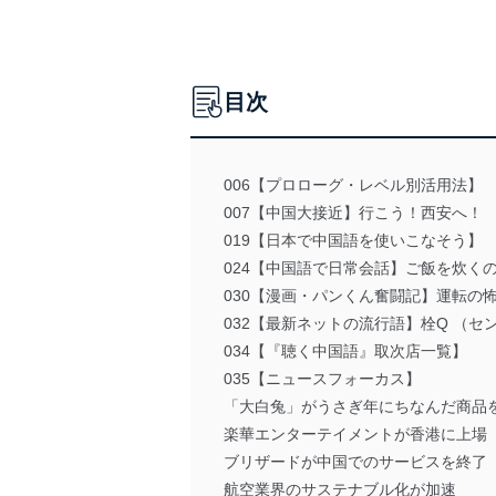
目次
006【プロローグ・レベル別活用法】
007【中国大接近】行こう！西安へ！
019【日本で中国語を使いこなそう】
024【中国語で日常会話】ご飯を炊く
030【漫画・パンくん奮闘記】運転の
032【最新ネットの流行語】栓Q （セ
034【『聴く中国語』取次店一覧】
035【ニュースフォーカス】
「大白兔」がうさぎ年にちなんだ商品
楽華エンターテイメントが香港に上場
ブリザードが中国でのサービスを終了
航空業界のサステナブル化が加速