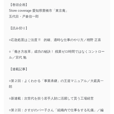
【巻頭企画】
Store coverage 愛知県豊橋市「東京庵」
五代目・戸倉信一郎
【読み切り】
○応急処置はご法度 !! 的確、適時な仕事のやり方／栩野 正喜
○「働き方改革」成功の秘訣！ 残業ゼロ時間ではなくコントロー
ル／宮代 勉
【連載記事】
○第２回：よくわかる「事業承継」の王道マニュアル／大庭真一
郎
○新連載：次世代を担う若手人財に活躍して貰う工場経営
○第２回：さすがのパー子さん「組織内で仕事をする礼儀」／編