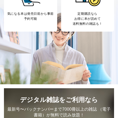
により当社の
た商品の発売元企業からのｅメー
6
定期購読サービス
ル等による商品、
気になる本は
発売日前から事前
定期購読なら
等をご利用の方の
サービス、キャンペーン等の広告
予約可能
お得に本が読めて
個人情報
に関するご案内のため
送料無料の雑誌も！
当社のサービス利用状況の把握お
よびその分析のため
お問い合わせ対応、トラブル対
SNS公式アカウン
処、オペレーター教育など応対品
7
トに登録された方
質向上のため
の個人情報
その他当社のプライバシーポリシ
ー等にて公表する利用目的達成の
ため
※上記の利用目的のうちNo.1～5については保有個人デ
ータ（開示対象個人情報）の利用目的であり、下記4.の
開示等のご請求に対応させていただきます。
なお、6、7については、パートナー（提携企業）様又は
各SNS運営会社様にご請求いただきますようお願い致し
ます。
デジタル雑誌をご利用なら
３．個人情報の第三者提供について
最新号〜バックナンバーまで7000冊以上の雑誌
（電子
当社は、取得した個人情報を適切に管理し､あらかじめ
書籍）が無料で読み放題！
本人の同意を得ることなく第三者に提供することはあり