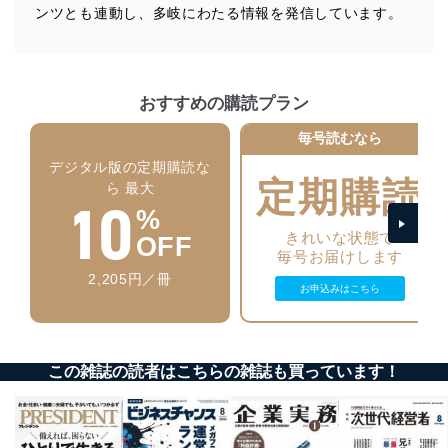
施し、個人情報の漏えい、滅失またはき損の防止及び是
ンツとも連動し、多岐にわたる情報を発信しています。
正に努めます。
アクセス制御
個人データを取り扱うことのできる機器及び当該
機器を取り扱う従業者を明確化し、 個人データへ
おすすめの購読プラン
の不要なアクセスを防止しています。
毎号読むなら
アクセス者の識別と認証
機器に標準装備されているユーザー制御機能（ユ
デジタル版の定期購読な
定期購読
ーザーアカウント制御）により、個人情報データ
ら 最大
10
ベース等を取り扱う情報システムを使用する従業
%
者を識別・認証しています。
きれいな状態で
OFF
毎号お届けします
外部からの不正アクセス等の防止
個人データを取り扱う機器等のオペレーティング
2,205円／冊
お申込みはこちら
システムを最新の状態に保持しています。
個人データを取り扱う機器等にセキュリティ対策
ソフトウェア等を導入し、自動更新 機能等の活用
により、これを最新状態としています。
この雑誌の読者はこちらの雑誌も買っています！
情報システムの使用に伴う漏洩等の防止
メール等により個人データの含まれるファイルを
送信する場合に、当該ファイルへのパスワードを