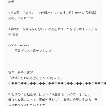
集部
○第２回：「売る力」を仕組みとして会社に根付かせる〝雑談販
売術〟／鈴木 昂司
○最終回：なぜ儲からない？ 改善を儲けにつなげるポイント／若
井 吉樹
<<< Information
月間ビジネス書ランキング
-------------------------------------------
実務小冊子「速習」
「職場の行動基準はどう作り直すのか」
◇◆◆◇◆◆◇◆◆◇◆◆◇◆◆◇◆◆◇◆◆◇◆◆◇◆◆◇◆◆◇
今どきの「行動基準」はどう作り直せばよいのでしょうか。
働き方改革によって、正解が見えづらい時代に必要な定め方、守
らせ方を検討していきます。