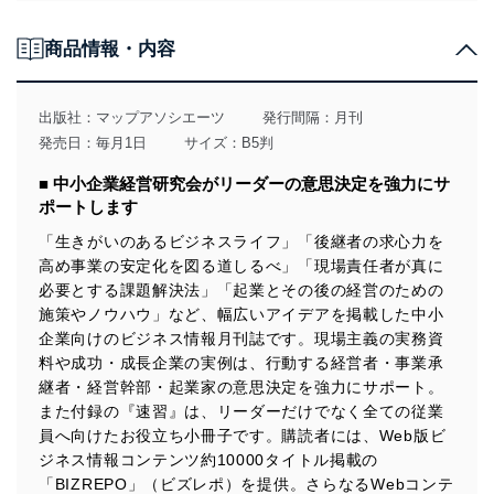
個人情報の取得・利用・提供について
商品情報・内容
当社は、個人情報の取得・利用・提供に際して、その利
用目的を明確にし、本人の同意を得たうえで利用目的の
達成に必要な範囲内で適法かつ公正な手段によって取
出版社：
マップアソシエーツ
発行間隔：月刊
得・利用・提供を行います。また、当社が保有している
発売日：毎月1日
サイズ：B5判
個人情報は、同意を得ずに目的外利用、第三者への提
供・開示は行いません。当社においてはこれらの取り組
■ 中小企業経営研究会がリーダーの意思決定を強力にサ
みを確実にするため、従業者等の教育を徹底してまいり
ポートします
ます。また、目的外利用を行わないために、適切な管理
措置を講じます。
「生きがいのあるビジネスライフ」「後継者の求心力を
高め事業の安定化を図る道しるべ」「現場責任者が真に
法令遵守
必要とする課題解決法」「起業とその後の経営のための
当社は、個人情報に関連する法令、国が定める指針及び
施策やノウハウ」など、幅広いアイデアを掲載した中小
その他の規範を遵守します。また、当社の管理の仕組み
企業向けのビジネス情報月刊誌です。現場主義の実務資
に、これらの法令及びその他の規範を常に適合させま
料や成功・成長企業の実例は、行動する経営者・事業承
す。
継者・経営幹部・起業家の意思決定を強力にサポート。
また付録の『速習』は、リーダーだけでなく全ての従業
個人情報の安全管理措置
員へ向けたお役立ち小冊子です。購読者には、Web版ビ
当社は、個人情報の正確性及び安全性を確保するため
ジネス情報コンテンツ約10000タイトル掲載の
に、下記セキュリティ対策をはじめとする安全対策を実
「BIZREPO」（ビズレポ）を提供。さらなるWebコンテ