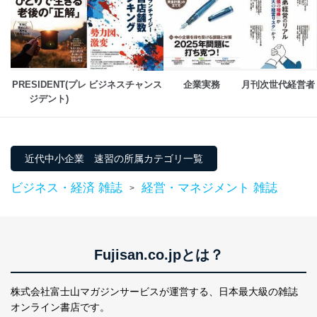
設定しています。
個人情報保護マネジメントシステムの継続的改善
当社は、内部監査及びマネジメントレビューの機会を通
じて、個人情報保護マネジメントシステムを継続的に改
善し、常に最良の状態を維持します。
PRESIDENT(プレ
ビジネスチャンス
企業実務
月刊次世代経営者
ジデント)
苦情及び相談受付け窓口
貴殿の個人情報及び当社の個人情報保護マネジメントシ
ステムに関するご相談及び苦情については以下までご連
絡ください。
近代中小企業 速習の所属カテゴリ一覧
適切、かつ迅速に対応させていただきます。
ビジネス・経済 雑誌
経営・マネジメント 雑誌
>
株式会社富士山マガジンサービス 個人情報問い合わせ
係
TEL：0570-200-223
FAX：03-5459-7073
e-mail：
cs@fujisan.co.jp
Fujisan.co.jpとは？
改訂：2025年2月20日
制定：2005年4月1日
株式会社富士山マガジンサービスが運営する、
日本最大級の雑誌
株式会社富士山マガジンサービス
オンライン書店です。
代表取締役会長 西野 伸一郎