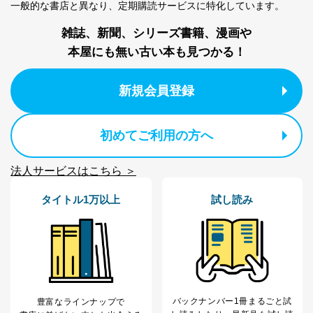
一般的な書店と異なり、
定期購読サービスに特化しています。
個人情報の取扱いについて
雑誌、新聞、シリーズ書籍、漫画や
１．個人情報保護管理者
本屋にも無い古い本も見つかる！
当社は以下の個人情報保護管理者を設置し、個人情報保
護管理者の責任のもと、個人情報を取得・アクセス・利
新規会員登録
用・提供・管理いたします。
東京都渋谷区南平台町16-11
初めてご利用の方へ
株式会社富士山マガジンサービス
代表取締役会長 西野 伸一郎
個人情報保護管理者: 経営管理グループディレクター 前
法人サービスはこちら ＞
田 嘉也
タイトル1万以上
試し読み
２．利用目的
当社が取り扱う開示対象個人情報の利用目的は次のとお
りです。
No
個人情報の種類
利用目的
購入商品の配送のため
商品代金回収のため
バックナンバー1冊まるごと試
ｅメール等による商品、サービ
豊富なラインナップで