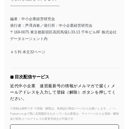
-------------------------------------------
編者：中小企業経営研究会
発行者：芦澤貞春／発行所：中小企業経営研究会
〒169-0075 東京都新宿区高田馬場1-33-13 千年ビル8F 株式会社
データエージェント内
Ａ５判 本文32ページ
◼︎ 目次配信サービス
近代中小企業 速習最新号の情報がメルマガで届く♪ メ
ールアドレスを入力して登録（解除）ボタンを押してく
ださい。
※登録は無料です ※登録・解除は、各雑誌の商品ページからお願いします。／~＼
Fujisan.co.jpで既に定期購読をなさっているお客様は、マイページからも登録・解除
及び宛先メールアドレスの変更手続きが可能です。