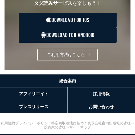
タダ読みサービス
を楽しもう！
ません。ただし、次の場合は除きます。
法令に基づく場合
人の生命､身体または財産の保護のために必要がある
DOWNLOAD FOR IOS
場合であって、本人の同意を得ることが困難であると
き。
DOWNLOAD FOR ANDROID
公衆衛生の向上または児童の健全な育成の推進のため
に特に必要がある場合であって、本人の同意を得るこ
とが困難である場合。
国の機関もしくは地方公共団体またはその委託を受け
ご利用方法はこちら
た者が法令の定める事務を遂行することに対して協力
する必要がある場合であって、本人の同意を得ること
により当該事務の遂行に支障を及ぼすおそれがあると
き。
上記２．の利用目的を実施するために守秘義務を結ん
総合案内
だ企業に、業務の一部として個人情報の取扱いを委
託・提供する場合、その業務に必要な範囲で委託・提
アフィリエイト
採用情報
供先企業に個人情報を開示することがあります。
委託・提供先企業は具体的には以下のような企業です
プレスリリース
お問い合わせ
が、これらに限りません。
委託先：カスタマーサポート支援会社 、クレジッ
トカード決済などの決済代行・料金回収会社、広
利用規約
プライバシーポリシー
特定商取引法に基づく表示
会社案内
出版社の皆様へ
告配信サービス会社
投資家の皆様へ
サイトマップ
提供先：出版社、出版物発売元、卸売会社、販売