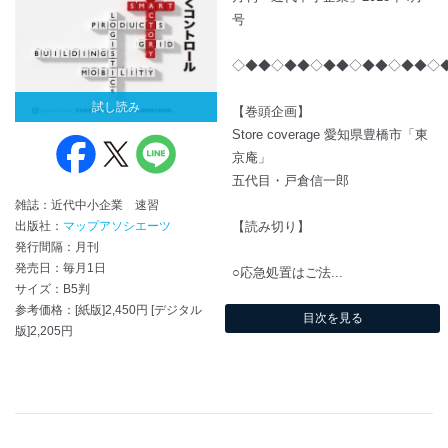
号
◇◆◆◇◆◆◇◆◆◇◆◆◇◆◆◇
試し読み
【巻頭企画】
Store coverage 愛知県豊橋市「東
京庵」
五代目・戸倉信一郎
雑誌：近代中小企業 速習
出版社：
マップアソシエーツ
【読み切り】
発行間隔：月刊
発売日：毎月1日
○応急処置はご法...
サイズ：B5判
参考価格：[紙版]2,450円 [デジタル
目次を見る
版]2,205円