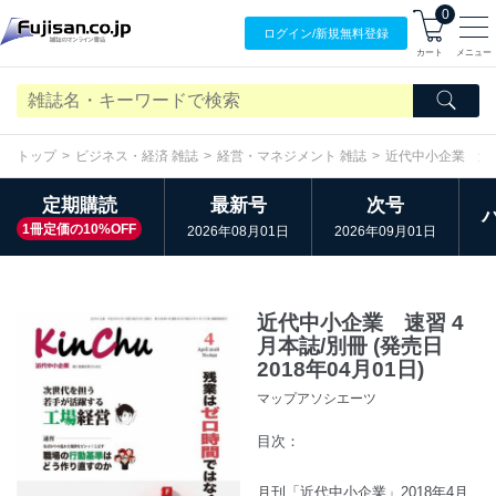
0
ログイン/
新規無料
登録
カート
メニュー
トップ
ビジネス・経済 雑誌
経営・マネジメント 雑誌
近代中小企業 速
定期購読
最新号
次号
1冊定価の10%OFF
2026年08月01日
2026年09月01日
近代中小企業 速習 4
月本誌/別冊 (発売日
2018年04月01日)
マップアソシエーツ
目次：
月刊「近代中小企業」2018年4月