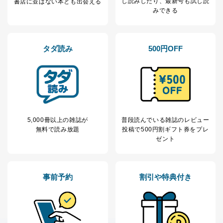
し読み
したり、最新号も試し読
ス、キャンペーン等の広告の案内
書店に並ばない本とも出会える
当社の定期購読サ
みできる
のため
1
ービス等をご利用
個人が特定できない形で取得した
の方の個人情報
閲覧履歴や購買履歴等の情報を分
析して、趣味・嗜好に
タダ読み
500円OFF
応じた新商品・サービスに関する
広告のため
当社にお問合わせ
お問い合わせ対応、トラブル対
2
いただいた方の個
処、オペレーター教育など応対品
人情報
質向上のため
カスタマーQ＆Aサイトの投稿内容
の確認のため
ｅメール等によるカスタマーQ＆A
5,000冊以上の雑誌が
普段読んでいる雑誌のレビュー
当社カスタマーQ＆
サイトのサービス内容のご案内の
無料で読み放題
投稿で
500円割ギフト券をプレ
3
Aサービス利用者
ため
ゼント
ｅメール等による商品、サービ
ス、キャンペーン等の広告に関す
るご案内のため
採用応募者の方の
事前予約
割引や特典付き
4
採用選考、ご連絡のため
個人情報
当社の従業者の個
人事、総務などの雇用管理等のた
5
人情報
め
パートナー（提携
購入商品配送のため
企業）からの委託
提携企業及びお客様がご購入され