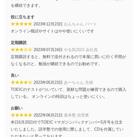
に、これらの法令及びその他の規範を常に適合させま
を継続できます。
す。
役に立ちます
個人情報の安全管理措置
★★★★★
2023年12月23日
おんちゃん パート
オンライン模試やサイトはやや使いにくいです
当社は、個人情報の正確性及び安全性を確保するため
に、下記セキュリティ対策をはじめとする安全対策を実
定期購読
施し、個人情報の漏えい、滅失またはき損の防止及び是
★★★☆☆
2023年07月24日
やる気2023 会社員
正に努めます。
定期購読すると、無料で送付されるので本屋に買いに行く手間が
アクセス制御
なくなるのと、勉強が継続できるのでお勧めです。
個人データを取り扱うことのできる機器及び当該
機器を取り扱う従業者を明確化し、 個人データへ
良い
の不要なアクセスを防止しています。
★★★★☆
2023年05月23日
あーちゃん 主婦
アクセス者の識別と認証
TOEICのテストがついていて、新鮮な問題が練習できるので購入
機器に標準装備されているユーザー制御機能（ユ
している。 オンラインの特訓はちょっと使いにくい。
ーザーアカウント制御）により、個人情報データ
ベース等を取り扱う情報システムを使用する従業
お願い
者を識別・認証しています。
★★★★★
2022年06月21日
基本塾 自営業
本日6月20日付でTOEIC +マガジンバックナンバー5月号を注文
外部からの不正アクセス等の防止
個人データを取り扱う機器等のオペレーティング
いたしました。語学塾での使用に際しまして、CDを付属してい
システムを最新の状態に保持しています。
ただきたいと思っております。