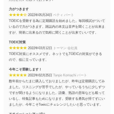
個人データを取り扱う機器等にセキュリティ対策
ソフトウェア等を導入し、自動更新 機能等の活用
力がつきます
により、これを最新状態としています。
★★★★☆
2022年05月24日
ベティ パート
TOEICを受験する為に定期購読を始めました。毎回模試がついて
情報システムの使用に伴う漏洩等の防止
いるので力がつきます。雑誌内の本文は音声を聞くことが出来ま
メール等により個人データの含まれるファイルを
送信する場合に、当該ファイルへのパスワードを
すが、簡単に出来るので気軽に聞くことが出来ていいです。
設定しています。
TOEIC対策
個人情報保護マネジメントシステムの継続的改善
★★★★★
2022年03月12日
トーマン 会社員
TOEIC対策にオススメです。ネットでもTOEICの対策ができる
当社は、内部監査及びマネジメントレビューの機会を通
ので、役に立っています。
じて、個人情報保護マネジメントシステムを継続的に改
善し、常に最良の状態を維持します。
今年こそ受験します！
苦情及び相談受付け窓口
★★★★★
2022年02月25日
Tanpo Komachi パート
数年前からたまに購入しておりましたが、昨年は定期購読してみ
貴殿の個人情報及び当社の個人情報保護マネジメントシ
ました。リスニングが苦手でしたが、やっているうちに少しずつ
ステムに関するご相談及び苦情については以下までご連
ですが聞けるようになりました。語彙、熟語の意味なども載って
絡ください。
適切、かつ迅速に対応させていただきます。
いるし、特集記事もためになります。受験する勇気が持てずにい
ましたが、今年こそToeicにチェレンジしたいと思っています。
株式会社富士山マガジンサービス 個人情報問い合わせ
係