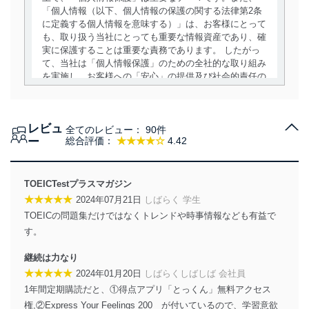
「個人情報（以下、個人情報の保護の関する法律第2条
に定義する個人情報を意味する）」は、お客様にとって
も、取り扱う当社にとっても重要な情報資産であり、確
実に保護することは重要な責務であります。 したがっ
て、当社は「個人情報保護」のための全社的な取り組み
を実施し、お客様への「安心」の提供及び社会的責任の
責務を果たすことを確実にいたします。
個人情報の取得・利用・提供について
レビュ
全てのレビュー：
90件
当社は、個人情報の取得・利用・提供に際して、その利
ー
総合評価：
★★★★☆
4.42
用目的を明確にし、本人の同意を得たうえで利用目的の
達成に必要な範囲内で適法かつ公正な手段によって取
得・利用・提供を行います。また、当社が保有している
TOEICTestプラスマガジン
個人情報は、同意を得ずに目的外利用、第三者への提
★★★★★
2024年07月21日
しばらく 学生
供・開示は行いません。当社においてはこれらの取り組
TOEICの問題集だけではなくトレンドや時事情報なども有益で
みを確実にするため、従業者等の教育を徹底してまいり
ます。また、目的外利用を行わないために、適切な管理
す。
措置を講じます。
継続は力なり
法令遵守
★★★★★
2024年01月20日
しばらくしばしば 会社員
1年間定期購読だと、①得点アプリ「とっくん」無料アクセス
当社は、個人情報に関連する法令、国が定める指針及び
権,②Express Your Feelings 200 が付いているので、学習意欲
その他の規範を遵守します。また、当社の管理の仕組み