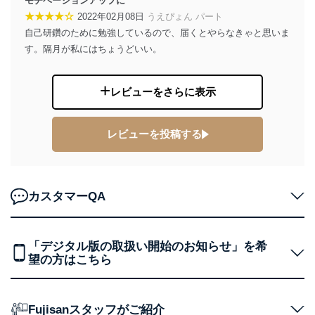
モチベーションアップに
TEL：0570-200-223
★★★★☆
2022年02月08日
うえぴょん パート
FAX：03-5459-7073
自己研鑽のために勉強しているので、届くとやらなきゃと思いま
e-mail：
cs@fujisan.co.jp
す。隔月が私にはちょうどいい。
改訂：2025年2月20日
制定：2005年4月1日
株式会社富士山マガジンサービス
レビューをさらに表示
代表取締役会長 西野 伸一郎
個人情報の取扱いについて
レビューを投稿する
１．個人情報保護管理者
当社は以下の個人情報保護管理者を設置し、個人情報保
護管理者の責任のもと、個人情報を取得・アクセス・利
カスタマーQA
用・提供・管理いたします。
東京都渋谷区南平台町16-11
株式会社富士山マガジンサービス
「デジタル版の取扱い開始のお知らせ」を希
代表取締役会長 西野 伸一郎
望の方はこちら
個人情報保護管理者: 経営管理グループディレクター 前
田 嘉也
２．利用目的
Fujisanスタッフがご紹介