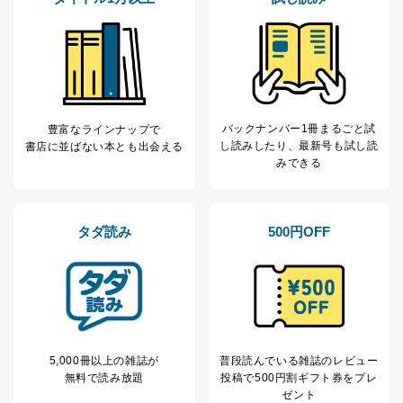
なお、6、7については、パートナー（提携企業）様又は
各SNS運営会社様にご請求いただきますようお願い致し
ます。
３．個人情報の第三者提供について
当社は、取得した個人情報を適切に管理し､あらかじめ
本人の同意を得ることなく第三者に提供することはあり
バックナンバー1冊まるごと試
豊富なラインナップで
ません。ただし、次の場合は除きます。
し読み
したり、最新号も試し読
書店に並ばない本とも出会える
法令に基づく場合
みできる
人の生命､身体または財産の保護のために必要がある
場合であって、本人の同意を得ることが困難であると
き。
タダ読み
500円OFF
公衆衛生の向上または児童の健全な育成の推進のため
に特に必要がある場合であって、本人の同意を得るこ
とが困難である場合。
国の機関もしくは地方公共団体またはその委託を受け
た者が法令の定める事務を遂行することに対して協力
する必要がある場合であって、本人の同意を得ること
により当該事務の遂行に支障を及ぼすおそれがあると
き。
5,000冊以上の雑誌が
普段読んでいる雑誌のレビュー
上記２．の利用目的を実施するために守秘義務を結ん
無料で読み放題
投稿で
500円割ギフト券をプレ
だ企業に、業務の一部として個人情報の取扱いを委
ゼント
託・提供する場合、その業務に必要な範囲で委託・提