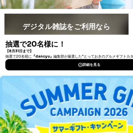
当該事業者の権利又は正当な利益を害するおそれがある
場合
③国の機関又は地方公共団体が法令の定める事務を遂行
することに対して協力する必要がある場合であって、利
デジタル雑誌をご利用なら
用目的を本人に通知し、又は公表することによって当該
事務の遂行に支障を及ぼすおそれがあるとき
最新号〜バックナンバーまで7000冊以上の雑誌
（電子
④開示対象個人情報の利用目的が明らかな場合
書籍）が無料で読み放題！
タダ読みサービス
を楽しもう！
開示対象個人情報については、保有個人データの本人ま
たはその代理人からの利用目的の通知、開示、変更等
（内容の訂正、追加または削除）、利用停止等（「利用
DOWNLOAD FOR IOS
の停止または消去」「第三者への提供の停止」）の求め
に対応させていただいております。 当社顧客の皆様の
個人情報は「マイページ」にログインしていただくこと
DOWNLOAD FOR ANDROID
で、訂正、追加、変更を行っていただくことが出来ま
す。マイページをご利用いただけない方、その他の方に
つきましては、下記Aをご覧ください。 また、ご登録い
ご利用方法はこちら
ただいた個人情報のうち、市町村などの名称および郵便
番号、金融機関の名称あるいはクレジットカードの有効
期限など、商品のお届けやご請求を行う上で支障がある
情報に変更があった場合には、当社が登録情報を変更さ
せていただく場合があります。
総合案内
A.開示等の求めの申し出先、提出していただく書面等