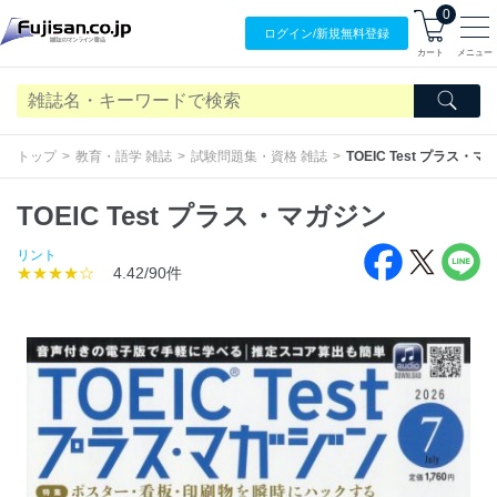
0
ログイン/
新規無料
登録
カート
メニュー
トップ
教育・語学 雑誌
試験問題集・資格 雑誌
TOEIC Test プラス・
TOEIC Test プラス・マガジン
リント
★★★★☆
4.42/90件