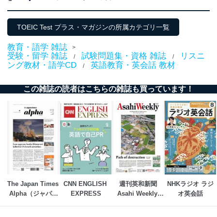
当社が取り扱う開示対象個人情報の利用目的は次のとお
りです。
TOEIC Test プラス・マガジンの所属カテゴリ一覧
No
個人情報の種類
利用目的
購入商品の配送のため
教育・語学 雑誌
>
商品代金回収のため
受験・留学 雑誌
試験問題集・資格 雑誌
リスニ
/
/
ｅメール等による商品、サービ
ング教材・語学CD
英語教育・英会話 教材
/
ス、キャンペーン等の広告の案内
当社の定期購読サ
のため
1
ービス等をご利用
この雑誌の読者はこちらの雑誌も買っています！
個人が特定できない形で取得した
の方の個人情報
閲覧履歴や購買履歴等の情報を分
析して、趣味・嗜好に
応じた新商品・サービスに関する
広告のため
当社にお問合わせ
お問い合わせ対応、トラブル対
2
いただいた方の個
処、オペレーター教育など応対品
人情報
質向上のため
カスタマーQ＆Aサイトの投稿内容
の確認のため
ｅメール等によるカスタマーQ＆A
The Japan Times 
CNN ENGLISH 
週刊英和新聞
NHKラジオ ラジ
当社カスタマーQ＆
サイトのサービス内容のご案内の
Alpha（ジャパン
EXPRESS
Asahi Weekly 
オ英会話
3
Aサービス利用者
ため
タイムズアルフ
（朝日ウイークリ
ｅメール等による商品、サービ
ァ）
ー）