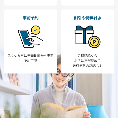
供先企業に個人情報を開示することがあります。
委託・提供先企業は具体的には以下のような企業です
が、これらに限りません。
事前予約
割引や特典付き
委託先：カスタマーサポート支援会社 、クレジッ
トカード決済などの決済代行・料金回収会社、広
告配信サービス会社
提供先：出版社、出版物発売元、卸売会社、販売
店など商品の供給者、梱包会社、配送会社、新聞
販売店などの梱包・配送・配達会社
４．開示対象個人情報の「開示」「訂正」等の請求につ
気になる本は
発売日前から事前
定期購読なら
いて
予約可能
お得に本が読めて
送料無料の雑誌も！
当社は、本人から、開示対象個人情報について利用目的
の通知を求められた場合には、遅滞なくこれに応じま
す。ただし、以下①～④のいずれかに該当する場合は、
利用目的の通知を行なうことはできません。そのとき
は、本人に遅滞無くその旨を通知するとともに、理由を
説明させていただきます。
①利用目的を本人に通知し、又は公表することによって
本人又は第三者の生命、身体、財産その他の権利利益を
害するおそれがある場合
②利用目的を本人に通知し、又は公表することによって