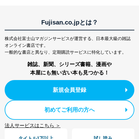
ス、キャンペーン等の広告に関す
るご案内のため
採用応募者の方の
4
採用選考、ご連絡のため
個人情報
Fujisan.co.jpとは？
当社の従業者の個
人事、総務などの雇用管理等のた
5
人情報
め
パートナー（提携
購入商品配送のため
株式会社富士山マガジンサービスが運営する、
日本最大級の雑誌
企業）からの委託
提携企業及びお客様がご購入され
オンライン書店です。
により当社の
た商品の発売元企業からのｅメー
一般的な書店と異なり、
定期購読サービスに特化しています。
6
定期購読サービス
ル等による商品、
等をご利用の方の
サービス、キャンペーン等の広告
雑誌、新聞、シリーズ書籍、漫画や
個人情報
に関するご案内のため
本屋にも無い古い本も見つかる！
当社のサービス利用状況の把握お
よびその分析のため
お問い合わせ対応、トラブル対
SNS公式アカウン
新規会員登録
処、オペレーター教育など応対品
7
トに登録された方
質向上のため
の個人情報
その他当社のプライバシーポリシ
ー等にて公表する利用目的達成の
初めてご利用の方へ
ため
※上記の利用目的のうちNo.1～5については保有個人デ
法人サービスはこちら ＞
ータ（開示対象個人情報）の利用目的であり、下記4.の
開示等のご請求に対応させていただきます。
タイトル1万以上
試し読み