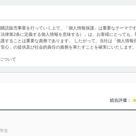
期購読販売事業を行っていく上で、「個人情報保護」は重要なテーマで
る法律第2条に定義する個人情報を意味する）」は、お客様にとっても、
護することは重要な責務であります。 したがって、当社は「個人情報
「安心」の提供及び社会的責任の責務を果たすことを確実にいたします
について
利用・提供に際して、その利用目的を明確にし、本人の同意を得たうえ
によって取得・利用・提供を行います。また、当社が保有している個人
示は行いません。当社においてはこれらの取り組みを確実にするため、
用を行わないために、適切な管理措置を講じます。
総合評価：
る法令、国が定める指針及びその他の規範を遵守します。また、当社の
適合させます。
 学生