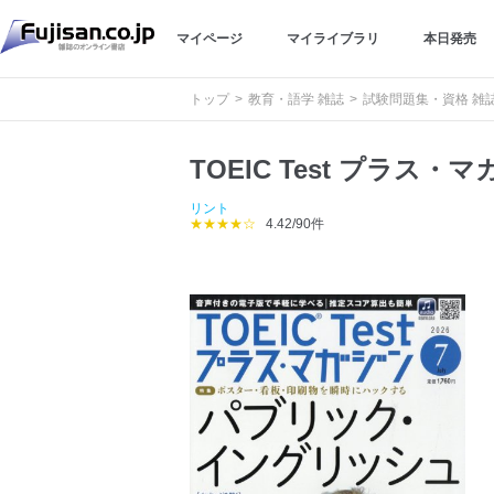
マイページ
マイライブラリ
本日発売
トップ
教育・語学 雑誌
試験問題集・資格 雑
TOEIC Test プラス・
リント
★★★★☆
4.42/90件