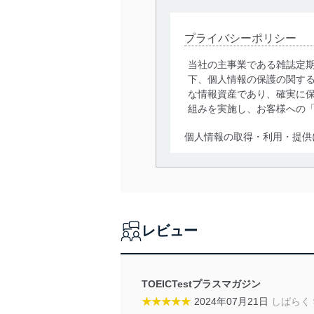
プライバシーポリシー
当社の主事業である雑誌定
下、個人情報の保護の関す
な情報資産であり、確実に保
組みを実施し、お客様への
個人情報の取得・利用・提供
当社は、個人情報の取得・
囲内で適法かつ公正な手段
利用、第三者への提供・開
いります。また、目的外利
レビュー
法令遵守
当社は、個人情報に関連す
令及びその他の規範を常に
TOEICTestプラスマガジン
★★★★★
2024年07月21日
しばらく
個人情報の安全管理措置