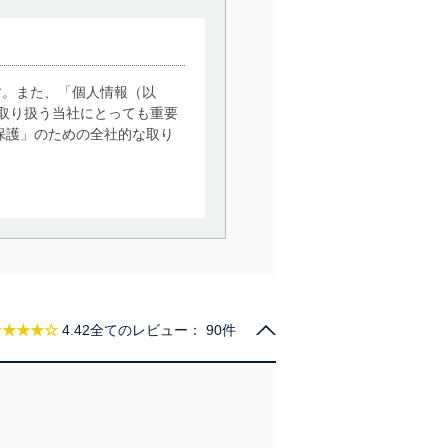
す。また、「個人情報（以
取り扱う当社にとっても重要
保護」のための全社的な取り
。
で利用目的の達成に必要な範
情報は、同意を得ずに目的外
従業者等の教育を徹底してま
★★★★☆
4.42
全てのレビュー：
90件
管理の仕組みに、これらの法