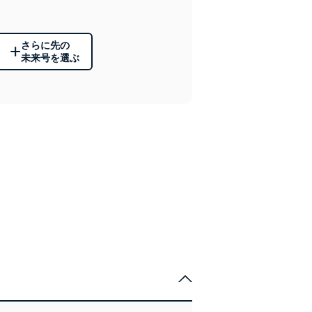
さらに先の
+
未来号を選ぶ