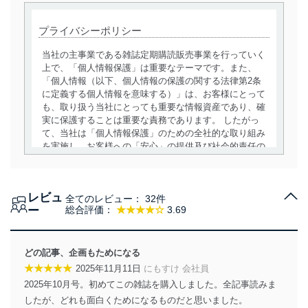
プライバシーポリシー
当社の主事業である雑誌定期購読販売事業を行っていく
上で、「個人情報保護」は重要なテーマです。また、
「個人情報（以下、個人情報の保護の関する法律第2条
に定義する個人情報を意味する）」は、お客様にとって
も、取り扱う当社にとっても重要な情報資産であり、確
実に保護することは重要な責務であります。 したがっ
て、当社は「個人情報保護」のための全社的な取り組み
を実施し、お客様への「安心」の提供及び社会的責任の
責務を果たすことを確実にいたします。
個人情報の取得・利用・提供について
レビュ
全てのレビュー：
32件
当社は、個人情報の取得・利用・提供に際して、その利
ー
総合評価：
★★★★☆
3.69
用目的を明確にし、本人の同意を得たうえで利用目的の
達成に必要な範囲内で適法かつ公正な手段によって取
得・利用・提供を行います。また、当社が保有している
どの記事、企画もためになる
個人情報は、同意を得ずに目的外利用、第三者への提
★★★★★
2025年11月11日
にもすけ 会社員
供・開示は行いません。当社においてはこれらの取り組
2025年10月号。初めてこの雑誌を購入しました。全記事読みま
みを確実にするため、従業者等の教育を徹底してまいり
ます。また、目的外利用を行わないために、適切な管理
したが、どれも面白くためになるものだと思いました。