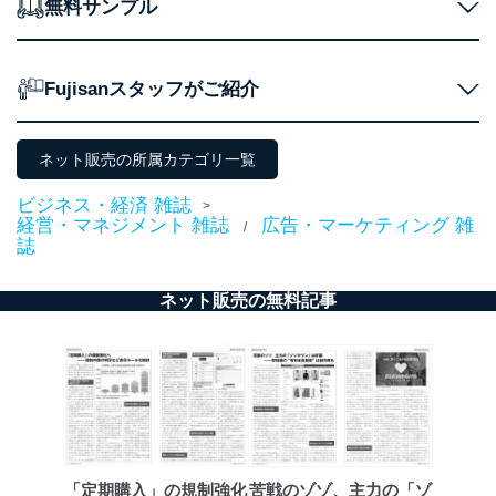
無料サンプル
代表取締役会長 西野 伸一郎
個人情報保護管理者: 経営管理グループディレクター 前
田 嘉也
Fujisanスタッフがご紹介
２．利用目的
当社が取り扱う開示対象個人情報の利用目的は次のとお
りです。
ネット販売の所属カテゴリ一覧
No
個人情報の種類
利用目的
ビジネス・経済 雑誌
>
購入商品の配送のため
経営・マネジメント 雑誌
広告・マーケティング 雑
/
商品代金回収のため
誌
ｅメール等による商品、サービ
ス、キャンペーン等の広告の案内
当社の定期購読サ
のため
ネット販売の無料記事
1
ービス等をご利用
個人が特定できない形で取得した
の方の個人情報
閲覧履歴や購買履歴等の情報を分
析して、趣味・嗜好に
応じた新商品・サービスに関する
広告のため
当社にお問合わせ
お問い合わせ対応、トラブル対
2
いただいた方の個
処、オペレーター教育など応対品
人情報
質向上のため
カスタマーQ＆Aサイトの投稿内容
「定期購入」の規制強化
苦戦のゾゾ、主力の「ゾ