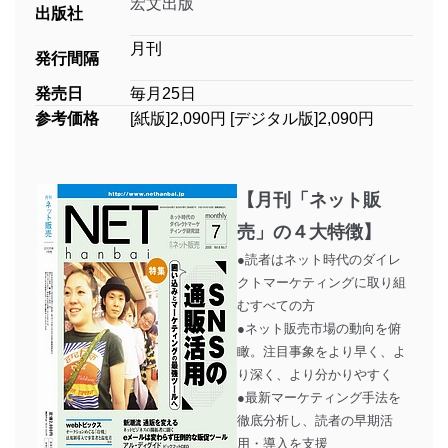
宏文出版
出版社
月刊
発行間隔
発売日
毎月25日
参考価格
[紙版]2,090円 [デジタル版]2,090円
【月刊「ネット販
売」の４大特徴】
●読者はネット時代のダイレ
クトマーケティングに取り組
むすべての方
●ネット販売市場の動向を俯
瞰。注目事象をより早く、よ
り深く、より分かりやすく
●最新マーケティング手法を
徹底分析し、読者の早期活
用・導入を支援