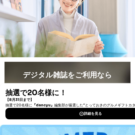
番号、金融機関の名称あるいはクレジットカードの有効
期限など、商品のお届けやご請求を行う上で支障がある
情報に変更があった場合には、当社が登録情報を変更さ
せていただく場合があります。
A.開示等の求めの申し出先、提出していただく書面等
開示等の求めは、電話又は電子メールにて下記までお申
し付けください。開示等の求めに際して提出していただ
く書面等については、その際にご案内いたします。
■電話による場合
TEL:0570-200-223
株式会社富士山マガジンサービス 個人情報問い合わせ
デジタル雑誌をご利用なら
係
受付時間：10:00～17:00（土、日、祝、年末年始休業）
最新号〜バックナンバーまで7000冊以上の雑誌
（電子
書籍）が無料で読み放題！
■電子メールによる場合
タダ読みサービス
を楽しもう！
e-mail：
cs@fujisan.co.jp
B.開示等の対応に際して、以下記載の項目のうち2項目
以上での本人確認を実施させていただきます。
DOWNLOAD FOR IOS
商品を購入された個人のお客様：氏名、住所、電話番
号、顧客番号、メールアドレス
DOWNLOAD FOR ANDROID
商品を購入された法人のお客様：氏名、会社名、部署