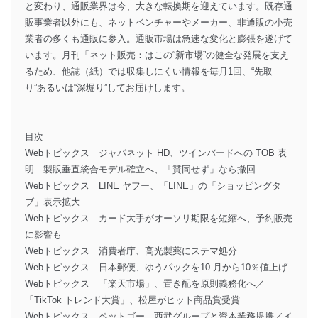
と変わり、通販業界は今、大きな転換期を迎えています。既存通
販事業者以外にも、ネットベンチャーやメーカー、非通販の小売
業者の多くも通販に参入。通販市場は急速な変化と膨張を遂げて
います。月刊「ネット販売：はこの“新市場”の健全な発展を支え
るため、他誌（紙）では収集しにくい情報を毎月1回、“先取
り”あるいは“深堀り”してお届けします。
目次
Webトピックス ジャパネット HD、ツインバードへの TOB 表
明 製販垂直統合モデル確立へ、「賛同せず」なら撤回
Webトピックス LINE ヤフー、「LINE」の「ショッピングタ
ブ」表示拡大
Webトピックス カード大手がオーソリ期限を短縮へ、予約販売
に影響も
Webトピックス 消費者庁、高光製薬にステマ処分
Webトピックス 日本郵便、ゆうパックを10 月から10％値上げ
Webトピックス 「楽天市場」、置き配を原則義務化へ／
「TikTok トレンド大賞」、松屋がヒット商品賞受賞
Webトピックス ペットゴー、西武グループと資本業務提携／イ