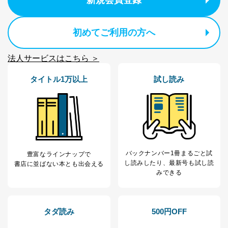
新規会員登録
する必要がある場合であって、本人の同意を得ること
により当該事務の遂行に支障を及ぼすおそれがあると
き。
初めてご利用の方へ
上記２．の利用目的を実施するために守秘義務を結ん
だ企業に、業務の一部として個人情報の取扱いを委
託・提供する場合、その業務に必要な範囲で委託・提
法人サービスはこちら ＞
供先企業に個人情報を開示することがあります。
委託・提供先企業は具体的には以下のような企業です
タイトル1万以上
試し読み
が、これらに限りません。
委託先：カスタマーサポート支援会社 、クレジッ
トカード決済などの決済代行・料金回収会社、広
告配信サービス会社
提供先：出版社、出版物発売元、卸売会社、販売
店など商品の供給者、梱包会社、配送会社、新聞
販売店などの梱包・配送・配達会社
バックナンバー1冊まるごと試
豊富なラインナップで
４．開示対象個人情報の「開示」「訂正」等の請求につ
し読み
したり、最新号も試し読
書店に並ばない本とも出会える
いて
みできる
当社は、本人から、開示対象個人情報について利用目的
の通知を求められた場合には、遅滞なくこれに応じま
す。ただし、以下①～④のいずれかに該当する場合は、
タダ読み
500円OFF
利用目的の通知を行なうことはできません。そのとき
は、本人に遅滞無くその旨を通知するとともに、理由を