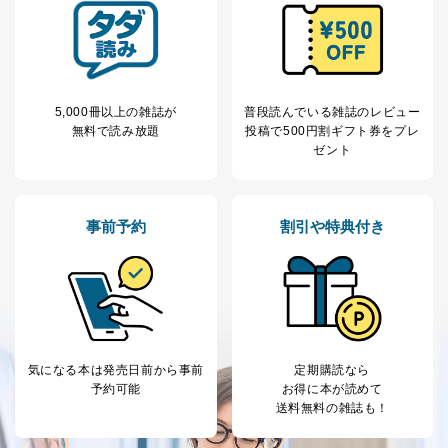
説明させていただきます。
①利用目的を本人に通知し、又は公表することによって
本人又は第三者の生命、身体、財産その他の権利利益を
害するおそれがある場合
②利用目的を本人に通知し、又は公表することによって
5,000冊以上の雑誌が
普段読んでいる雑誌のレビュー
当該事業者の権利又は正当な利益を害するおそれがある
無料で読み放題
投稿で
500円割ギフト券をプレ
場合
ゼント
③国の機関又は地方公共団体が法令の定める事務を遂行
することに対して協力する必要がある場合であって、利
用目的を本人に通知し、又は公表することによって当該
事務の遂行に支障を及ぼすおそれがあるとき
事前予約
割引や特典付き
④開示対象個人情報の利用目的が明らかな場合
開示対象個人情報については、保有個人データの本人ま
たはその代理人からの利用目的の通知、開示、変更等
（内容の訂正、追加または削除）、利用停止等（「利用
の停止または消去」「第三者への提供の停止」）の求め
に対応させていただいております。 当社顧客の皆様の
個人情報は「マイページ」にログインしていただくこと
気になる本は
発売日前から事前
定期購読なら
で、訂正、追加、変更を行っていただくことが出来ま
予約可能
お得に本が読めて
す。マイページをご利用いただけない方、その他の方に
送料無料の雑誌も！
つきましては、下記Aをご覧ください。 また、ご登録い
ただいた個人情報のうち、市町村などの名称および郵便