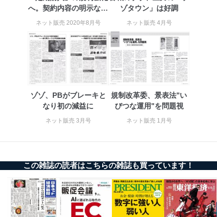
の確認のため
へ。契約内容の明示など
ゾタウン」は好調
ｅメール等によるカスタマーQ＆A
表示ルール化検討
ネット販売 2020年8月号
ネット販売 4月号
当社カスタマーQ＆
サイトのサービス内容のご案内の
3
Aサービス利用者
ため
ｅメール等による商品、サービ
ス、キャンペーン等の広告に関す
るご案内のため
採用応募者の方の
4
採用選考、ご連絡のため
個人情報
当社の従業者の個
人事、総務などの雇用管理等のた
5
ゾゾ、PBがブレーキと
規制改革委、景表法"い
人情報
め
なり初の減益に
びつな運用"を問題視
パートナー（提携
購入商品配送のため
企業）からの委託
提携企業及びお客様がご購入され
ネット販売 3月号
ネット販売 1月号
により当社の
た商品の発売元企業からのｅメー
6
定期購読サービス
ル等による商品、
等をご利用の方の
サービス、キャンペーン等の広告
個人情報
に関するご案内のため
当社のサービス利用状況の把握お
この雑誌の読者はこちらの雑誌も買っています！
よびその分析のため
お問い合わせ対応、トラブル対
SNS公式アカウン
処、オペレーター教育など応対品
7
トに登録された方
質向上のため
の個人情報
その他当社のプライバシーポリシ