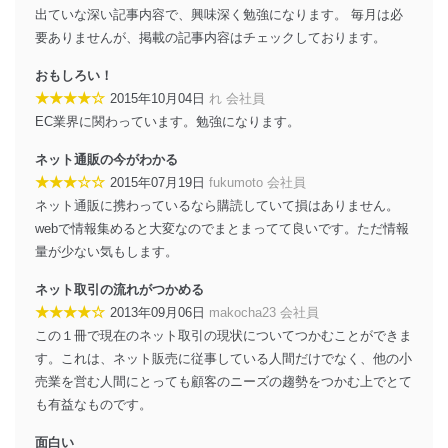
出ていな深い記事内容で、興味深く勉強になります。 毎月は必
者を識別・認証しています。
要ありませんが、掲載の記事内容はチェックしております。
外部からの不正アクセス等の防止
個人データを取り扱う機器等のオペレーティング
おもしろい！
システムを最新の状態に保持しています。
★★★★☆
2015年10月04日
れ 会社員
個人データを取り扱う機器等にセキュリティ対策
EC業界に関わっています。勉強になります。
ソフトウェア等を導入し、自動更新 機能等の活用
により、これを最新状態としています。
ネット通販の今がわかる
★★★☆☆
2015年07月19日
fukumoto 会社員
情報システムの使用に伴う漏洩等の防止
ネット通販に携わっているなら購読していて損はありません。
メール等により個人データの含まれるファイルを
送信する場合に、当該ファイルへのパスワードを
webで情報集めると大変なのでまとまってて良いです。ただ情報
設定しています。
量が少ない気もします。
個人情報保護マネジメントシステムの継続的改善
ネット取引の流れがつかめる
★★★★☆
2013年09月06日
makocha23 会社員
当社は、内部監査及びマネジメントレビューの機会を通
この１冊で現在のネット取引の現状についてつかむことができま
じて、個人情報保護マネジメントシステムを継続的に改
善し、常に最良の状態を維持します。
す。これは、ネット販売に従事している人間だけでなく、他の小
売業を営む人間にとっても顧客のニーズの趨勢をつかむ上でとて
苦情及び相談受付け窓口
も有益なものです。
貴殿の個人情報及び当社の個人情報保護マネジメントシ
面白い
ステムに関するご相談及び苦情については以下までご連