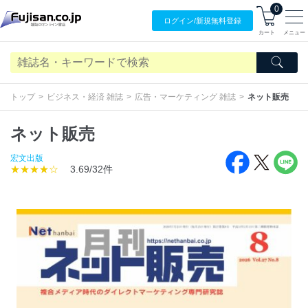
0
ログイン/
新規無料
登録
カート
メニュー
トップ
ビジネス・経済 雑誌
広告・マーケティング 雑誌
ネット販売
ネット販売
宏文出版
★★★★☆
3.69/32件