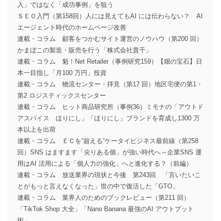
入」ではなく「成功事例」を狙う
ＳＥＯ入門（第158回）人には見えてもAI には伝わらない？ AI
エージェント時代のホームページ改善
連載・コラム 顧客をつかむサイト運営のノウハウ（第200 回）
かまぼこの製造・販売を行う「株式会社貴千」
連載・コラム 魁！Net Retailer（事例研究159）【畑の宝石】日
本一目指し「月100 万円」投資
連載・コラム 物流センター・拝見（第17 回）地区宅便の第1・
第2 ロジスティックスセンター
連載・コラム ヒット商品研究所（事例36）ミモナの「アウトド
アスパイス ほりにし」「ほりにし」ブランドを育成し1300 万
本以上を出荷
連載・コラム ＥＣを“超える”ケータイビジネス最前線（第258
回）SNS はますます「尖りある個」が強い時代へ～企業SNS 運
用はAI 活用による「個人力の強化」へと進化する？（前編）
連載・コラム 放送業界の現状と今後 第243回 「言いたいこ
とがもっと言えなくなった」世の中で復活した「GTO」
連載・コラム 業界人のためのブックレビュー（第211 回）
「TikTok Shop 大全」「Nano Banana 最強のAI アウトプット
術」