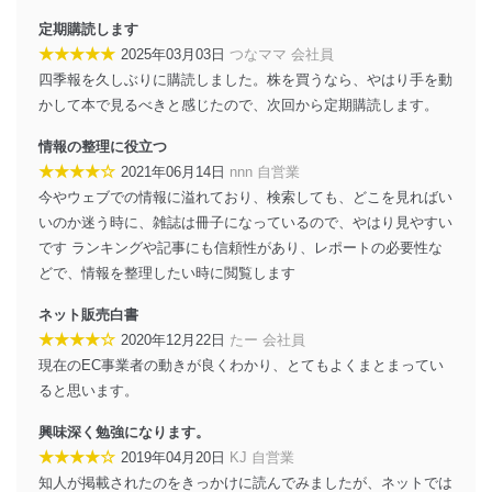
措置を講じます。
定期購読します
法令遵守
★★★★★
2025年03月03日
つなママ 会社員
四季報を久しぶりに購読しました。株を買うなら、やはり手を動
当社は、個人情報に関連する法令、国が定める指針及び
かして本で見るべきと感じたので、次回から定期購読します。
その他の規範を遵守します。また、当社の管理の仕組み
に、これらの法令及びその他の規範を常に適合させま
情報の整理に役立つ
す。
★★★★☆
2021年06月14日
nnn 自営業
個人情報の安全管理措置
今やウェブでの情報に溢れており、検索しても、どこを見ればい
いのか迷う時に、雑誌は冊子になっているので、やはり見やすい
当社は、個人情報の正確性及び安全性を確保するため
です ランキングや記事にも信頼性があり、レポートの必要性な
に、下記セキュリティ対策をはじめとする安全対策を実
施し、個人情報の漏えい、滅失またはき損の防止及び是
どで、情報を整理したい時に閲覧します
正に努めます。
ネット販売白書
アクセス制御
★★★★☆
2020年12月22日
たー 会社員
個人データを取り扱うことのできる機器及び当該
現在のEC事業者の動きが良くわかり、とてもよくまとまってい
機器を取り扱う従業者を明確化し、 個人データへ
の不要なアクセスを防止しています。
ると思います。
アクセス者の識別と認証
興味深く勉強になります。
機器に標準装備されているユーザー制御機能（ユ
★★★★☆
2019年04月20日
KJ 自営業
ーザーアカウント制御）により、個人情報データ
知人が掲載されたのをきっかけに読んでみましたが、ネットでは
ベース等を取り扱う情報システムを使用する従業