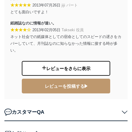
★★★★★
2013年07月26日
jiji パート
絡ください。
適切、かつ迅速に対応させていただきます。
とても面白いですよ！
株式会社富士山マガジンサービス 個人情報問い合わせ
紙雑誌なのに情報が速い。
係
★★★★☆
2013年02月05日
Takseki 役員
TEL：0570-200-223
ネット社会での紙媒体としての宿命としてのスピードの遅さをカ
FAX：03-5459-7073
バーしていて、月刊誌なのに知らなかった情報に接する時が多
e-mail：
cs@fujisan.co.jp
い。
改訂：2025年2月20日
制定：2005年4月1日
株式会社富士山マガジンサービス
レビューをさらに表示
代表取締役会長 西野 伸一郎
個人情報の取扱いについて
レビューを投稿する
１．個人情報保護管理者
当社は以下の個人情報保護管理者を設置し、個人情報保
護管理者の責任のもと、個人情報を取得・アクセス・利
カスタマーQA
用・提供・管理いたします。
東京都渋谷区南平台町16-11
株式会社富士山マガジンサービス