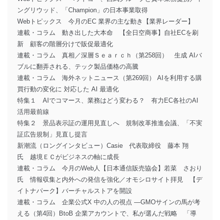
ングリウッド、「Champion」の日本事業取得
Webトピックス 今月のEC 業界の主な動き【業界レーダー】
連載・コラム 動き出した大本命 【全日空商事】自社ECを刷
新 顧客の階層分けで販促最適化
連載・コラム 真相／深層Ｓｅａｒｃｈ（第258回） 生成 AIバ
ブルに翻弄される、テック製品価格の高騰
連載・コラム 海外ネットニュース（第269回） AIを利用する購
買行動の変化に 対応した AI 最適化
特集１ AIでコマース、業務はどう変わる？ 有力EC各社のAI
活用最前線
特集２ 景品表示証の運用見直しへ 規制改革推進会議、「不実
証広告規制」見直し提言
新潮流（ロングインタビュー）Casie 代表取締役 藤本 翔
氏 越境ＥＣがビジネスの軸に成長
連載・コラム 今月のWeb人【日本通信販売協会】若菜 さおり
氏 情報収集と内外への発信を強化／オモシロサイト拝見 【デ
イトナパーク】バーチャルストアを開設
連載・コラム 企業公式X 中の人の視点 ―GMOサインの馬が考
える（第4回）BtoB 企業アカウントで、私が選んだ戦略 「導