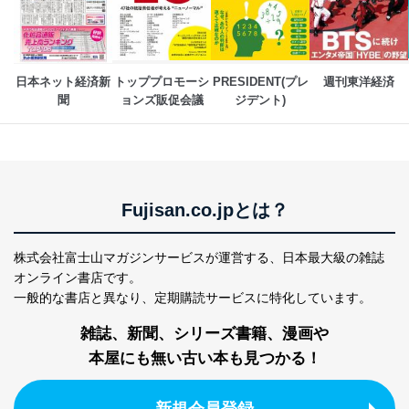
ー等にて公表する利用目的達成の
ため
※上記の利用目的のうちNo.1～5については保有個人デ
ータ（開示対象個人情報）の利用目的であり、下記4.の
開示等のご請求に対応させていただきます。
日本ネット経済新
トッププロモーシ
PRESIDENT(プレ
週刊東洋経済
なお、6、7については、パートナー（提携企業）様又は
聞
ョンズ販促会議
ジデント)
各SNS運営会社様にご請求いただきますようお願い致し
ます。
３．個人情報の第三者提供について
当社は、取得した個人情報を適切に管理し､あらかじめ
Fujisan.co.jpとは？
本人の同意を得ることなく第三者に提供することはあり
ません。ただし、次の場合は除きます。
株式会社富士山マガジンサービスが運営する、
日本最大級の雑誌
法令に基づく場合
人の生命､身体または財産の保護のために必要がある
オンライン書店です。
場合であって、本人の同意を得ることが困難であると
一般的な書店と異なり、
定期購読サービスに特化しています。
き。
公衆衛生の向上または児童の健全な育成の推進のため
雑誌、新聞、シリーズ書籍、漫画や
に特に必要がある場合であって、本人の同意を得るこ
本屋にも無い古い本も見つかる！
とが困難である場合。
国の機関もしくは地方公共団体またはその委託を受け
た者が法令の定める事務を遂行することに対して協力