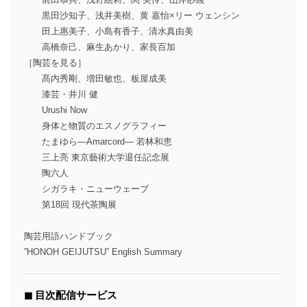
黒田沙知子、浅井美樹、黄 嘉怡×リー ウェンシン
田上惠美子、小島有香子、清水真由美
高橋奈己、麻生あかり、家長百加
［陶芸を見る］
髙内秀剛、増田敏也、板屋成美
漆芸・井川 健
Urushi Now
身体と物質のエスノグラフィー
たまゆら―Amarcord― 若林和恵
三上亮 東京藝術大学退任記念展
陶六人
シガラキ・ニューウェーブ
第18回 現代茶陶展
陶芸用語ハンドブック
”HONOH GEIJUTSU” English Summary
◼︎ 目次配信サービス