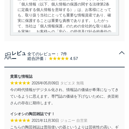
「個人情報（以下、個人情報の保護の関する法律第2条
に定義する個人情報を意味する）」は、お客様にとって
も、取り扱う当社にとっても重要な情報資産であり、確
実に保護することは重要な責務であります。 したがっ
て、当社は「個人情報保護」のための全社的な取り組み
を実施し、お客様への「安心」の提供及び社会的責任の
責務を果たすことを確実にいたします。
個人情報の取得・利用・提供について
レビュ
全てのレビュー：
7件
当社は、個人情報の取得・利用・提供に際して、その利
ー
総合評価：
★★★★★
4.57
用目的を明確にし、本人の同意を得たうえで利用目的の
達成に必要な範囲内で適法かつ公正な手段によって取
得・利用・提供を行います。また、当社が保有している
貴重な情報誌
個人情報は、同意を得ずに目的外利用、第三者への提
★★★★★
2026年05月09日
タピエヌ 無職
供・開示は行いません。当社においてはこれらの取り組
今の時代情報がデジタル化され、情報誌の価値が希薄になってき
みを確実にするため、従業者等の教育を徹底してまいり
ます。また、目的外利用を行わないために、適切な管理
ているように思えます。専門誌の価値を下げないために、炎芸術
措置を講じます。
さんの存在に期待します。
法令遵守
イシオシの陶芸雑誌です！
★★★★★
2021年11月30日
ジョニー 自営業
当社は、個人情報に関連する法令、国が定める指針及び
こちらの陶芸雑誌は普段使いの器というよりは芸術性の高い、ギ
その他の規範を遵守します。また、当社の管理の仕組み