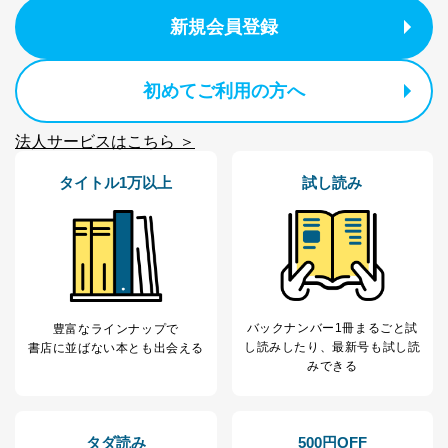
ス、キャンペーン等の広告に関す
るご案内のため
新規会員登録
採用応募者の方の
4
採用選考、ご連絡のため
個人情報
当社の従業者の個
人事、総務などの雇用管理等のた
初めてご利用の方へ
5
人情報
め
パートナー（提携
購入商品配送のため
企業）からの委託
提携企業及びお客様がご購入され
法人サービスはこちら ＞
により当社の
た商品の発売元企業からのｅメー
6
定期購読サービス
ル等による商品、
タイトル1万以上
試し読み
等をご利用の方の
サービス、キャンペーン等の広告
個人情報
に関するご案内のため
当社のサービス利用状況の把握お
よびその分析のため
お問い合わせ対応、トラブル対
SNS公式アカウン
処、オペレーター教育など応対品
7
トに登録された方
質向上のため
の個人情報
バックナンバー1冊まるごと試
豊富なラインナップで
その他当社のプライバシーポリシ
し読み
したり、最新号も試し読
書店に並ばない本とも出会える
ー等にて公表する利用目的達成の
みできる
ため
※上記の利用目的のうちNo.1～5については保有個人デ
ータ（開示対象個人情報）の利用目的であり、下記4.の
開示等のご請求に対応させていただきます。
タダ読み
500円OFF