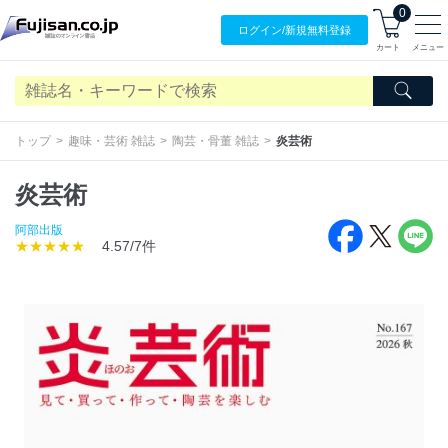
0
ログイン/
新規無料
登録
カート
メニュー
トップ
趣味・芸術 雑誌
陶芸・骨董 雑誌
炎芸術
炎芸術
阿部出版
★★★★★
4.57/7件