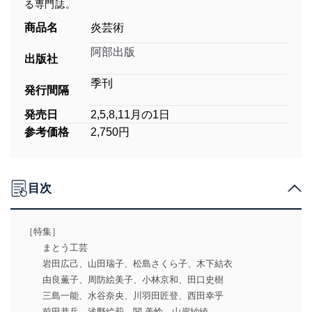
る専門誌。
商品名
炎芸術
阿部出版
出版社
季刊
発行間隔
発売日
2,5,8,11月の1日
参考価格
2,750円
目次
［特集］
まとう工芸
岩田広己、山田瑞子、松島さくら子、木下結衣
由良薫子、周防絵美子、小林京和、田口史樹
三島一能、水谷奈央、川羽田匠登、西田幸乎
前田恭兵、浅野絵莉、関 美怜、山岸紗綾