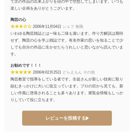
て次の作品の出来上がりを頭の中で空想してしまいます。いつも
個人データを取り扱う機器等にセキュリティ対策
楽しい企画をありがとうございます。
ソフトウェア等を導入し、自動更新 機能等の活用
により、これを最新状態としています。
陶芸の心
情報システムの使用に伴う漏洩等の防止
★★★☆☆
2006年11月04日
シェフ 無職
メール等により個人データの含まれるファイルを
いわゆる陶芸雑誌とは一味も二味も違います。作り方解説は期待
送信する場合に、当該ファイルへのパスワードを
せず、陶芸の心を学ぶ雑誌です。有名作家の思いを知ることで少
設定しています。
しでも自分の作品に生かせたらうれしいと思いながら読んでいま
個人情報保護マネジメントシステムの継続的改善
す。
当社は、内部監査及びマネジメントレビューの機会を通
お勧めです！！！
じて、個人情報保護マネジメントシステムを継続的に改
★★★★★
2006年02月25日
どらえもん その他
善し、常に最良の状態を維持します。
陶芸教室で指導をしている者です。生徒さんが新しい技術に取り
組むきっかけに大いに役立っています。プロの目から見ても、新
苦情及び相談受付け窓口
しい作風に啓発されることも多々あります。展覧会情報もしっか
貴殿の個人情報及び当社の個人情報保護マネジメントシ
りしていて役に立ちます。
ステムに関するご相談及び苦情については以下までご連
絡ください。
適切、かつ迅速に対応させていただきます。
レビューを投稿する
株式会社富士山マガジンサービス 個人情報問い合わせ
係