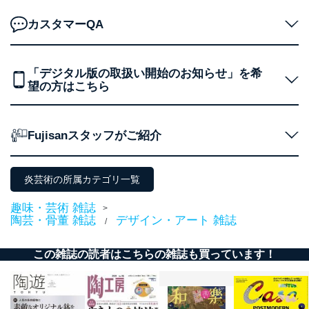
TEL：0570-200-223
FAX：03-5459-7073
カスタマーQA
e-mail：
cs@fujisan.co.jp
改訂：2025年2月20日
制定：2005年4月1日
「デジタル版の取扱い開始のお知らせ」を希
株式会社富士山マガジンサービス
望の方はこちら
代表取締役会長 西野 伸一郎
個人情報の取扱いについて
Fujisanスタッフがご紹介
１．個人情報保護管理者
当社は以下の個人情報保護管理者を設置し、個人情報保
炎芸術の所属カテゴリ一覧
護管理者の責任のもと、個人情報を取得・アクセス・利
用・提供・管理いたします。
趣味・芸術 雑誌
>
陶芸・骨董 雑誌
デザイン・アート 雑誌
東京都渋谷区南平台町16-11
/
株式会社富士山マガジンサービス
代表取締役会長 西野 伸一郎
この雑誌の読者はこちらの雑誌も買っています！
個人情報保護管理者: 経営管理グループディレクター 前
田 嘉也
２．利用目的