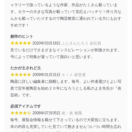
に、これらの法令及びその他の規範を常に適合させま
ャラリーで扱っているような作家、作品がたくさん載っていま
す。
す。カラーの大きな写真が載っていて見応えバッチリ！作り方な
んかも載っていたりするので陶芸教室に通われている方にもおす
個人情報の安全管理措置
すめです！
当社は、個人情報の正確性及び安全性を確保するため
創作のヒント
に、下記セキュリティ対策をはじめとする安全対策を実
★★★★★
施し、個人情報の漏えい、滅失またはき損の防止及び是
2020年03月18日
ふじさんたろう 会社員
正に努めます。
見ているだけでさまざまなインスピレーションが刺激されます。
号によって特集が違っていて面白いと思います。
アクセス制御
個人データを取り扱うことのできる機器及び当該
たかが土されど土
機器を取り扱う従業者を明確化し、 個人データへ
の不要なアクセスを防止しています。
★★★★★
2009年01月31日
ｂｉｎ 経営者
陶器に詳しい編集者に脱帽します。毎号、よい作者選びとよい写
アクセス者の識別と認証
真で定年後陶芸を始め２０年になろうとしる私のよき先生が『炎
機器に標準装備されているユーザー制御機能（ユ
芸術』です。
ーザーアカウント制御）により、個人情報データ
ベース等を取り扱う情報システムを使用する従業
必須アイテムです
者を識別・認証しています。
★★★★☆
2008年07月05日
炎・炎 無職
外部からの不正アクセス等の防止
毎号、展覧会情報を載せて下さっているので大変役に立ちます。
個人データを取り扱う機器等のオペレーティング
本の内容も充実していた見ていて飽きませんついつい時間を忘れ
システムを最新の状態に保持しています。