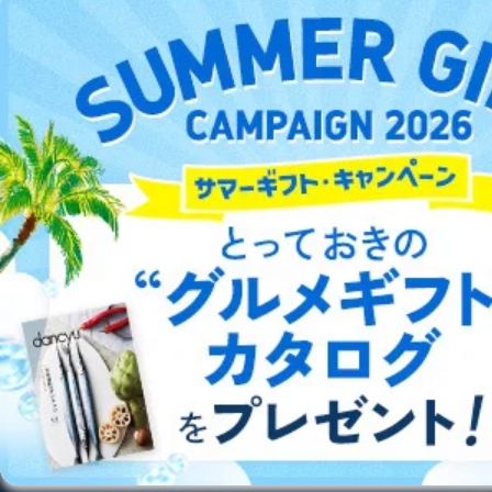
DOWNLOAD FOR ANDROID
当該事業者の権利又は正当な利益を害するおそれがある
場合
③国の機関又は地方公共団体が法令の定める事務を遂行
することに対して協力する必要がある場合であって、利
ご利用方法はこちら
用目的を本人に通知し、又は公表することによって当該
事務の遂行に支障を及ぼすおそれがあるとき
④開示対象個人情報の利用目的が明らかな場合
総合案内
開示対象個人情報については、保有個人データの本人ま
たはその代理人からの利用目的の通知、開示、変更等
アフィリエイト
採用情報
（内容の訂正、追加または削除）、利用停止等（「利用
の停止または消去」「第三者への提供の停止」）の求め
に対応させていただいております。 当社顧客の皆様の
プレスリリース
お問い合わせ
個人情報は「マイページ」にログインしていただくこと
で、訂正、追加、変更を行っていただくことが出来ま
す。マイページをご利用いただけない方、その他の方に
利用規約
プライバシーポリシー
特定商取引法に基づく表示
会社案内
出版社の皆様へ
投資家の皆様へ
サイトマップ
つきましては、下記Aをご覧ください。 また、ご登録い
ただいた個人情報のうち、市町村などの名称および郵便
番号、金融機関の名称あるいはクレジットカードの有効
期限など、商品のお届けやご請求を行う上で支障がある
情報に変更があった場合には、当社が登録情報を変更さ
せていただく場合があります。
©︎2002 FUJISAN MAGAZINE SERVICE CO., Ltd.
A.開示等の求めの申し出先、提出していただく書面等