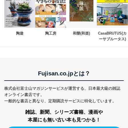
当社が取り扱う開示対象個人情報の利用目的は次のとお
りです。
No
個人情報の種類
利用目的
購入商品の配送のため
商品代金回収のため
陶遊
陶工房
和樂(和楽)
CasaBRUTUS(カ
ｅメール等による商品、サービ
ーサブルータス)
ス、キャンペーン等の広告の案内
当社の定期購読サ
のため
1
ービス等をご利用
個人が特定できない形で取得した
の方の個人情報
閲覧履歴や購買履歴等の情報を分
析して、趣味・嗜好に
応じた新商品・サービスに関する
Fujisan.co.jpとは？
広告のため
当社にお問合わせ
お問い合わせ対応、トラブル対
2
いただいた方の個
処、オペレーター教育など応対品
株式会社富士山マガジンサービスが運営する、
日本最大級の雑誌
人情報
質向上のため
オンライン書店です。
カスタマーQ＆Aサイトの投稿内容
一般的な書店と異なり、
定期購読サービスに特化しています。
の確認のため
ｅメール等によるカスタマーQ＆A
雑誌、新聞、シリーズ書籍、漫画や
当社カスタマーQ＆
サイトのサービス内容のご案内の
3
Aサービス利用者
ため
本屋にも無い古い本も見つかる！
ｅメール等による商品、サービ