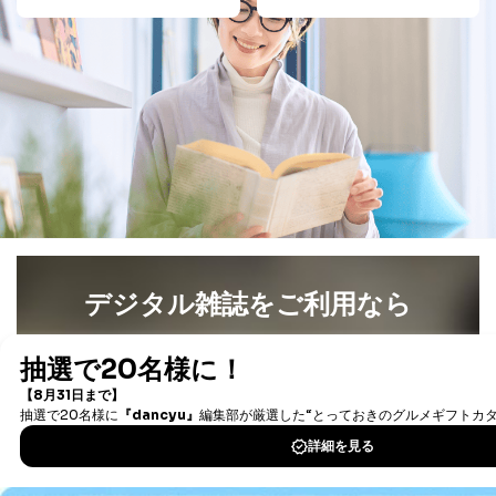
供先企業に個人情報を開示することがあります。
委託・提供先企業は具体的には以下のような企業です
が、これらに限りません。
委託先：カスタマーサポート支援会社 、クレジッ
トカード決済などの決済代行・料金回収会社、広
告配信サービス会社
提供先：出版社、出版物発売元、卸売会社、販売
店など商品の供給者、梱包会社、配送会社、新聞
販売店などの梱包・配送・配達会社
４．開示対象個人情報の「開示」「訂正」等の請求につ
いて
当社は、本人から、開示対象個人情報について利用目的
デジタル雑誌をご利用なら
の通知を求められた場合には、遅滞なくこれに応じま
す。ただし、以下①～④のいずれかに該当する場合は、
最新号〜バックナンバーまで7000冊以上の雑誌
（電子
利用目的の通知を行なうことはできません。そのとき
書籍）が無料で読み放題！
は、本人に遅滞無くその旨を通知するとともに、理由を
タダ読みサービス
を楽しもう！
説明させていただきます。
①利用目的を本人に通知し、又は公表することによって
本人又は第三者の生命、身体、財産その他の権利利益を
DOWNLOAD FOR IOS
害するおそれがある場合
②利用目的を本人に通知し、又は公表することによって