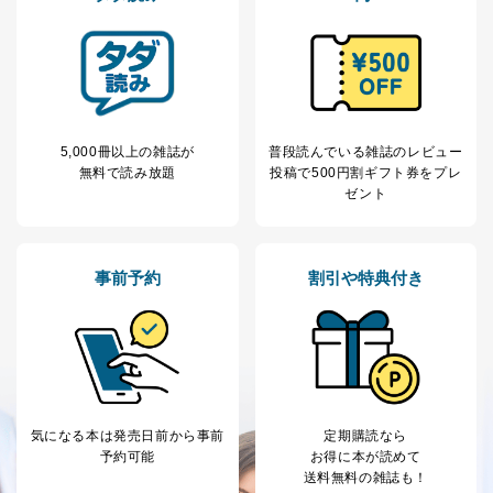
なお、6、7については、パートナー（提携企業）様又は
各SNS運営会社様にご請求いただきますようお願い致し
ます。
３．個人情報の第三者提供について
当社は、取得した個人情報を適切に管理し､あらかじめ
本人の同意を得ることなく第三者に提供することはあり
5,000冊以上の雑誌が
普段読んでいる雑誌のレビュー
ません。ただし、次の場合は除きます。
無料で読み放題
投稿で
500円割ギフト券をプレ
ゼント
法令に基づく場合
人の生命､身体または財産の保護のために必要がある
場合であって、本人の同意を得ることが困難であると
き。
事前予約
割引や特典付き
公衆衛生の向上または児童の健全な育成の推進のため
に特に必要がある場合であって、本人の同意を得るこ
とが困難である場合。
国の機関もしくは地方公共団体またはその委託を受け
た者が法令の定める事務を遂行することに対して協力
する必要がある場合であって、本人の同意を得ること
により当該事務の遂行に支障を及ぼすおそれがあると
き。
気になる本は
発売日前から事前
定期購読なら
上記２．の利用目的を実施するために守秘義務を結ん
予約可能
お得に本が読めて
だ企業に、業務の一部として個人情報の取扱いを委
送料無料の雑誌も！
託・提供する場合、その業務に必要な範囲で委託・提