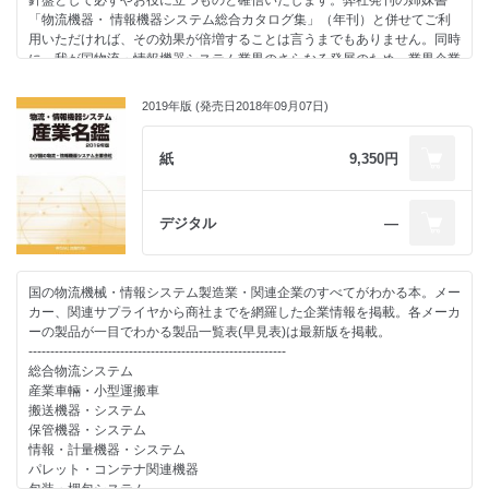
針盤として必ずやお役に立つものと確信いたします。弊社発刊の姉妹書
発刊にあたって… ……………………… 1
「物流機器・ 情報機器システム総合カタログ集」（年刊）と併せてご利
社名索引…………………………… 4
用いただければ、その効果が倍増することは言うまでもありません。同時
名鑑の見方・使い方……………… 7
に、我が国物流・情報機器システム業界のさらなる発展のため、業界企業
-----------------------------------------------------------
相互の協業化等を進めるうえで、“業界の座右の書”として本書をご活用し
ていただければ、これに勝る喜びはありません。
統計調査―帝国データバンク
2019年版 (発売日2018年09月07日)
新型コロナウイルス感染症に対する企業の意識調査………………………
目次
210
-----------------------------------------------------------
紙
9,350円
総合物流システム
統計調査―日本ロジスティクスシステム協会
産業車輛・小型運搬車
新型コロナウイルスの物流への影響について………………………………
搬送機器・システム
デジタル
―
212
保管機器・システム
情報・計量機器・システム
統計調査― 矢野経済研究所
パレット・コンテナ関連機器
2019年度の業務用サービスロボット市場は前年度比127.9%、64億6,400
国の物流機械・情報システム製造業・関連企業のすべてがわかる本。メー
包装・梱包システム
万円の見込み………………………… 217
カー、関連サプライヤから商社までを網羅した企業情報を掲載。各メーカ
ホイスト・チェンブロック・クレーン
ーの製品が一目でわかる製品一覧表(早見表)は最新版を掲載。
その他
物流関連主要団体概要一覧（40 団体）…… 221
-----------------------------------------------------------
-----------------------------------------------------------
総合物流システム
社名索引
メーカー別物流関連製品一覧… 238
産業車輛・小型運搬車
名鑑の見方・使い方
搬送機器・システム
-----------------------------------------------------------
物流機器・情報システム主要メーカー一覧………………………… 270
保管機器・システム
特別資料
情報・計量機器・システム
・調査研究レポート
パレット・コンテナ関連機器
物流自動化へ、ハンドリングロボット、無人搬送、画像認識技術の導
包装・梱包システム