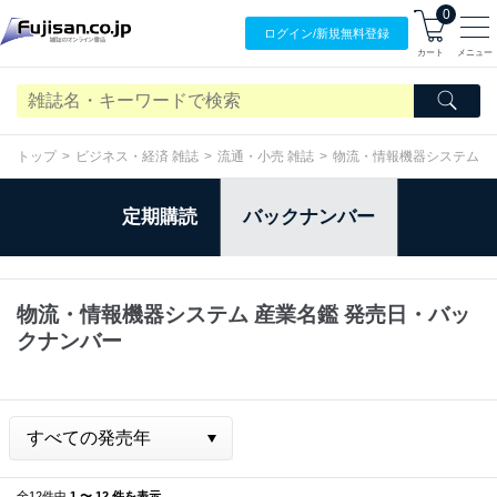
0
ログイン/
新規無料
登録
カート
メニュー
トップ
ビジネス・経済 雑誌
流通・小売 雑誌
物流・情報機器システム 
定期購読
バックナンバー
物流・情報機器システム 産業名鑑 発売日・バッ
クナンバー
全12件中
1 〜 12 件を表示