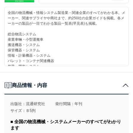
●特別資料
(1)物流システム関連機器生産・売上統計一覧
全国の物流機械・情報システム製造業・関連企業のすべてがわかる本。メ
(2)物流関連主要団体概要一覧(40団体)
ーカー、関連サプライヤや商社まで、約250社の企業ガイドを掲載。各メ
(3)メーカー別物流関連製品一覧
ーカーの製品が一目でわかる製品一覧表(早見表)も掲載。
(一目で各メーカーの取扱製品がわかる早見表)
(4)物流関連メーカー一覧(1,100社)
総合物流システム
(社名・住所・電話番号の一覧表)
産業車輛・小型運搬車
搬送機器・システム
保管機器・システム
情報・計量機器・システム
パレット・コンテナ関連機器
包装・梱包システム
ホイスト・チェンブロック・クレーン
その他
商品情報・内容
社名索引/名鑑の見方・使い方
特別資料1 物流システム関連機器生産・売上統計一覧
特別資料2 物流関連主要団体概要一覧(40団体)
出版社：
流通研究社
発行間隔：年刊
特別資料3 メーカー別物流関連製品一覧
サイズ：Ｂ5判
(一目で各メーカーの取扱製品がわかる早見表)
特別資料4 物流関連メーカー一覧(1,100社)
■ 全国の物流機械・システムメーカーのすべてがわかり
(社名・住所・電話番号の一覧表)
ます