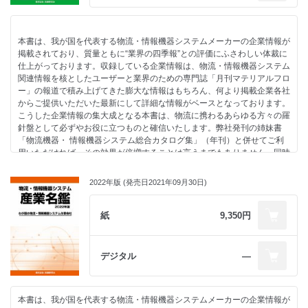
・事例⑤日本シューター
保管機器・システム
-----------------------------------------------------------
日本初の感染性廃棄物処理システム
情報・計量機器・システム
社名索引
・事例⑥日本製薬工業協会
パレット・コンテナ関連機器
名鑑の見方・使い方
医療用医薬品サプライチェーンの諸課題を徹底解説
本書は、我が国を代表する物流・情報機器システムメーカーの企業情報が
その他
-----------------------------------------------------------
掲載されており、質量ともに“業界の四季報”との評価にふさわしい体裁に
-----------------------------------------------------------
実務資料編
・物流関連主要団体概要一覧（39団体）
仕上がっております。収録している企業情報は、物流・情報機器システム
社名索引
・統計調査①国内MaaS、空飛ぶクルマ、太陽光電池、パワー半導体ほか
・メーカー別物流関連製品一覧（一目で各メーカーの取扱製品がわかる早
関連情報を核としたユーザーと業界のための専門誌「月刊マテリアルフロ
名鑑の見方・使い方
・統計調査②2022年度物流システム機器生産出荷統計概要
見表）
ー」の報道で積み上げてきた膨大な情報はもちろん、何より掲載企業各社
-----------------------------------------------------------
・統計調査③無人搬送車システム納入件数3年ぶりに増加
・物流機器・情報システム主要メーカー問合せ一覧
からご提供いただいた最新にして詳細な情報がベースとなっております。
実務資料編
・統計調査④物流17業種、ラストワンマイル物流、AGV/AMR、食品宅配
こうした企業情報の集大成となる本書は、物流に携わるあらゆる方々の羅
・統計調査①ERP、AGV/AMR、特殊紙、植物工場市場の将来予測
ほか
針盤として必ずやお役に立つものと確信いたします。弊社発刊の姉妹書
・統計調査②通販市場11.4兆円に伸び率は例年並みに回帰
・統計調査⑤国内アパレル、国内企業のIT投資、低温物流ほか
「物流機器・ 情報機器システム総合カタログ集」（年刊）と併せてご利
・統計調査③無人搬送車システム納入2年連続減少
・統計調査⑥通販・EC市場、12.7兆円規模へ
用いただければ、その効果が倍増することは言うまでもありません。同時
・統計調査④2021年物流システム機器生産出荷統計の概要を紹介
に、我が国物流・情報機器システム業界のさらなる発展のため、業界企業
・統計調査⑤メタバース、食品通販、倉庫内の物流テック市場の将来予測
・事例①日本通運×ラピュタロボティクス
相互の協業化等を進めるうえで、“業界の座右の書”として本書をご活用し
・統計調査⑥フィールドワーク支援ソリューション、小売物流市場の将来
2022年版 (発売日2021年09月30日)
AMR増強でヒトとの協働型オペレーションを徹底追求
ていただければ、これに勝る喜びはありません。
予測
・事例②メディセオ
・統計調査⑦POSターミナル、国内企業IT投資、物流ロボティクス市場の
医薬品流通の全体最適を目指し、無駄のない物流の革新機能を磨く
紙
9,350円
将来予測
・事例③キユーピー
目次
簡易な検品レス、リードタイム緩和で2024年問題を乗り切る
-----------------------------------------------------------
・事例①日本製紙物流
総合物流システム
有明第２倉庫クラウド型 WMS 導入
デジタル
―
・物流関連主要団体概要一覧（39団体）
産業車輛・小型運搬車
・事例②関西不二サッシ
・メーカー別物流関連製品一覧（一目で各メーカーの取扱製品がわかる早
搬送機器・システム
ハンディターミナル活用で効率化
見表）
保管機器・システム
・事例③日本通運
・物流機器・情報システム主要メーカー問合せ一覧
本書は、我が国を代表する物流・情報機器システムメーカーの企業情報が
情報・計量機器・システム
「AMR」導入事例 品川支店平和島事業所