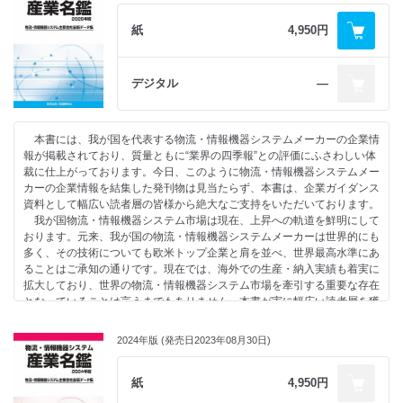
としたユーザーと業界のための専門誌「月刊マテリアルフロー」の取材等
により積み上げてきた膨大な情報はもちろん、何より掲載企業各社からご
紙
4,950円
提供いただいた最新にして詳細な情報が
ベースとなっております。これら企業情報の集大成となる本書は、物流に
携わるあらゆる方々の羅針盤として必ずやお役に立つものと確信いたしま
デジタル
―
す。弊社発刊の姉妹書「物流・情報機器システム総合カタログ集」（年
刊）と併せてご利用いただければ、その効
果が倍増することは言うまでもありません。
本書には、我が国を代表する物流・情報機器システムメーカーの企業情
さて、過去、我が国は欧米からの技術開発支援を受け、数多くの技術を
報が掲載されており、質量ともに“業界の四季報”との評価にふさわしい体
導入することで、今日その地位を築くことができたという事実がありま
裁に仕上がっております。今日、このように物流・情報機器システムメー
す。享受した恩恵の程度の差こそあれ、物流・情報機器システム業界もそ
カーの企業情報を結集した発刊物は見当たらず、本書は、企業ガイダンス
の例外ではありません。ゆえにこの業界には、欧米各国に対してはもちろ
資料として幅広い読者層の皆様から絶大なご支持をいただいております。
ん、視野をアジア地域にまで広げ、同地域の物流経済共栄圏の構築にこれ
我が国物流・情報機器システム市場は現在、上昇への軌道を鮮明にして
まで以上に貢献していく責任と使命があるものと思われます。その責任と
おります。元来、我が国の物流・情報機器システムメーカーは世界的にも
使命の中で、本書が我が国企業と海外企業との交流を促進する良き手引き
多く、その技術についても欧米トップ企業と肩を並べ、世界最高水準にあ
書として、少しでもお役に立てれば幸いです。
ることはご承知の通りです。現在では、海外での生産・納入実績も着実に
同時に、我が国物流・情報機器システム業界のさらなる発展のため、業
拡大しており、世界の物流・情報機器システム市場を牽引する重要な存在
界企業相互の協業等を進めるうえで、“業界の座右の書”として本書をご活
となっていることは言うまでもありません。本書が実に幅広い読者層を獲
用していただければ、これに勝る喜びはありません。
得しているゆえんもここにあるものと思われます。
本書に収録している企業情報は、物流・情報機器システム関連情報を核
目次
2024年版 (発売日2023年08月30日)
としたユーザーと業界のための専門誌「月刊マテリアルフロー」の取材等
-----------------------------------------------------------
により積み上げてきた膨大な情報はもちろん、何より掲載企業各社からご
総合物流システム
提供いただいた最新にして詳細な情報がベースとなっております。これら
紙
4,950円
産業車輛・小型運搬車
企業情報の集大成となる本書は、物流に携わるあらゆる方々の羅針盤とし
搬送機器・システム