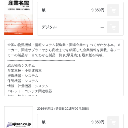
社名索引
名鑑の見方・使い方
紙
9,350円
-----------------------------------------------------------
特別資料
・調査研究レポート1 物流システム関連機器 生産売上統計
デジタル
―
・調査研究レポート2 “配送”“ギフト選択”に関する通販サービス新潮流調
査から
・調査研究レポート3 輸配送管理システム、倉庫管理システム導入現場
全国の物流機械・情報システム製造業・関連企業のすべてがわかる本。メ
のリアルな評価や切実なニーズ考察
ーカー、関連サプライヤから商社までを網羅した企業情報を掲載。各メー
・調査研究レポート4 幹線輸送効率化のための課題「手荷役」の現状に
カーの製品が一目でわかる製品一覧表(早見表)も最新版を掲載。
ついて考察する
-----------------------------------------------------------
・物流関連主要団体概要一覧(40団体)
総合物流システム
・メーカー別物流関連製品一覧 (一目で各メーカーの取扱製品がわかる
産業車輛・小型運搬車
早見表)
搬送機器・システム
・物流関連メーカー一覧 (社名・住所・電話番号の一覧表)
保管機器・システム
情報・計量機器・システム
パレット・コンテナ関連機器
販売種別：一部売り・定期購読
包装・梱包システム
税込価格：9,180円
ホイスト・チェンブロック・クレーン
その他
2016年度版 (発売日2015年09月28日)
-----------------------------------------------------------
社名索引
名鑑の見方・使い方
紙
9,350円
-----------------------------------------------------------