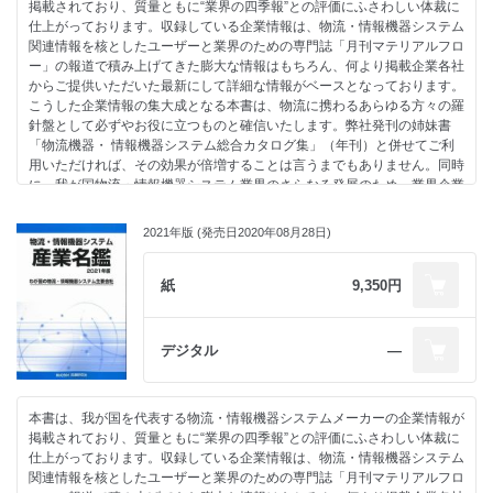
掲載されており、質量ともに“業界の四季報”との評価にふさわしい体裁に
パレット・コンテナ関連機器
・事例④関通
仕上がっております。収録している企業情報は、物流・情報機器システム
包装・梱包システム
関西主管センターのピッキングエリア 自律走行ロボット稼働
関連情報を核としたユーザーと業界のための専門誌「月刊マテリアルフロ
その他
ー」の報道で積み上げてきた膨大な情報はもちろん、何より掲載企業各社
-----------------------------------------------------------
・物流関連主要団体概要一覧（39団体）
からご提供いただいた最新にして詳細な情報がベースとなっております。
社名索引
・メーカー別物流関連製品一覧（一目で各メーカーの取扱製品がわかる早
こうした企業情報の集大成となる本書は、物流に携わるあらゆる方々の羅
名鑑の見方・使い方
見表）
針盤として必ずやお役に立つものと確信いたします。弊社発刊の姉妹書
-----------------------------------------------------------
・物流機器・情報システム主要メーカー問合せ一覧
「物流機器・ 情報機器システム総合カタログ集」（年刊）と併せてご利
実務資料編
用いただければ、その効果が倍増することは言うまでもありません。同時
・統計調査①社会インフラ IT、屋内位置情報ソリューション市場の将来
に、我が国物流・情報機器システム業界のさらなる発展のため、業界企業
予測
相互の協業化等を進めるうえで、“業界の座右の書”として本書をご活用し
・統計調査②音声認識、低温物流市場の将来予測
ていただければ、これに勝る喜びはありません。
・統計調査③IoT/M2M、XR360°動画対応HMD 市場の将来予測
2021年版 (発売日2020年08月28日)
・ヤマトグループ総合研究所
目次
フィジカルインターネットシンポジウム2022
紙
9,350円
・事例①―キムラユニティー
発刊にあたって………………………… 1
TCD 春日井物流センター
社名索引…………………………………… 4
・事例②―大崎
名鑑の見方・使い方……………………… 7
OPARS でデジタル改革に挑む富士支店
デジタル
―
・事例③―アッカ・インターナショナル
物流・情報機器システム 産業名鑑 2022 年版 目次
棚輸送ロボットのシェアリング
総合物流システム…………………………………………… 23
・事例④―日本通運×クレオ
本書は、我が国を代表する物流・情報機器システムメーカーの企業情報が
産業車輛・小型運搬車……………………………………… 39
高機能パレット洗浄機
掲載されており、質量ともに“業界の四季報”との評価にふさわしい体裁に
搬送機器・システム… ………………………………………53
・物流関連主要団体概要一覧（39団体）
仕上がっております。収録している企業情報は、物流・情報機器システム
保管機器・システム… ………………………………………75
・メーカー別物流関連製品一覧（一目で各メーカーの取扱製品がわかる早
関連情報を核としたユーザーと業界のための専門誌「月刊マテリアルフロ
情報・計量機器・システム………………………………… 87
見表）