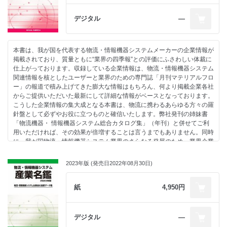
て必ずやお役に立つものと確信いたします。弊社発刊の姉妹書「物流・情
保管機器・システム
報機器システム総合カタログ集」（年刊）と併せてご利用いただければ、
情報・計量機器・システム
デジタル
―
その効果が倍増することは言うまでもありません。
パレット・コンテナ関連機器
さて、過去、我が国は欧米からの技術開発支援を受け、数多くの技術を
その他
導入することで、今日その地位を築くことができたという事実がありま
-----------------------------------------------------------
本書は、我が国を代表する物流・情報機器システムメーカーの企業情報が
す。享受した恩恵の程度の差こそあれ、物流・情報機器システム業界もそ
社名索引
掲載されており、質量ともに“業界の四季報”との評価にふさわしい体裁に
の例外ではありません。ゆえにこの業界には、欧米各国に対してはもちろ
名鑑の見方・使い方
仕上がっております。収録している企業情報は、物流・情報機器システム
ん、視野をアジア地域にまで広げ、同地域の物流経済共栄圏の構築にこれ
-----------------------------------------------------------
関連情報を核としたユーザーと業界のための専門誌「月刊マテリアルフロ
まで以上に貢献していく責任と使命があるものと思われます。その責任と
実務資料編
ー」の報道で積み上げてきた膨大な情報はもちろん、何より掲載企業各社
使命の中で、本書が我が国企業と海外企業との交流を促進する良き手引き
・統計調査①通販・EC市場、13兆円規模へ
からご提供いただいた最新にして詳細な情報がベースとなっております。
書として、少しでもお役に立てれば幸いです。
・統計調査②無人搬送車システム納入台数3,105台へ大幅増
こうした企業情報の集大成となる本書は、物流に携わるあらゆる方々の羅
同時に、我が国物流・情報機器システム業界のさらなる発展のため、業
・統計調査③タイミーが登録事業者442社を対象に「2024年問題」意識
針盤として必ずやお役に立つものと確信いたします。弊社発刊の姉妹書
界企業相互の協業等を進めるうえで、“業界の座右の書”として本書をご活
調査レポートを再度実施
「物流機器・ 情報機器システム総合カタログ集」（年刊）と併せてご利
用していただければ、これに勝る喜びはありません。
・統計調査④物流関連市場調査結果を紹介
用いただければ、その効果が倍増することは言うまでもありません。同時
・統計調査⑤「置き配」の利用状況・利便性に関するアンケートを実施
に、我が国物流・情報機器システム業界のさらなる発展のため、業界企業
相互の協業化等を進めるうえで、“業界の座右の書”として本書をご活用し
目次
・事例①トランコム
ていただければ、これに勝る喜びはありません。
-----------------------------------------------------------
2023年版 (発売日2022年08月30日)
1/3のコストで大幅省人化を実現、AGV+RGVのコンビで特許取得
総合物流システム
・事例②ホームロジスティクス
産業車輛・小型運搬車
EC事業の急成長で国内物流体制の見直しを推進
目次
紙
4,950円
搬送機器・システム
・事例③横浜冷凍
-----------------------------------------------------------
保管機器・システム
倉庫現場のデジタル化を進めるヨコレイの強みとは
総合物流システム
情報・計量機器・システム
・事例④日本加工食品卸協会
産業車輛・小型運搬車
パレット・コンテナ関連機器
デジタル
―
製・配・販3層の連携・協力により本格議論を開始
搬送機器・システム
その他