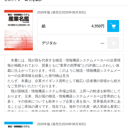
2026年版 (発売日2025年08月30日)
紙
4,950円
デジタル
―
本書には、我が国を代表する物流・情報機器システムメーカーの企業情
報が掲載されており、質量ともに“業界の四季報”との評価にふさわしい体
裁に仕上がっております。今日、このように物流・情報機器システムメー
カーの企業情報を結集した発刊物は見当
たらず、本書は、企業ガイダンス資料として幅広い読者層の皆様から絶大
なご支持をいただいております。
我が国物流・情報機器システム市場は現在、上昇への軌道を鮮明にして
おります。元来、我が国の物流・情報機器システムメーカーは世界的にも
多く、その技術についても欧米トップ企業と肩を並べ、世界最高水準にあ
ることはご承知の通りです。現在では、海外での生産・納入実績も着実に
拡大しており、世界の物流・情報機器システム市場を牽引する重要な存在
となっていることは言うまでもありません。本書が実に幅広い読者層を獲
得しているゆえんもここにあるものと思われます。
2025年版 (発売日2024年08月30日)
本書に収録している企業情報は、物流・情報機器システム関連情報を核