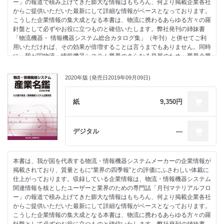
ー」の報道で積み上げてきた膨大な情報はもちろん、何より掲載企業各社
パレット・コンテナ関連機器… ………………………… 105
・物流機器・情報システム主要メーカー一覧
からご提供いただいた最新にして詳細な情報がベースとなっております。
包装・梱包システム……………………………………… 117
こうした企業情報の集大成となる本書は、物流に携わるあらゆる方々の羅
その他……………………………………………………… 121
針盤として必ずやお役に立つものと確信いたします。弊社発刊の姉妹書
「物流機器・ 情報機器システム総合カタログ集」（年刊）と併せてご利
統計調査①物流ロボティクス、A6V/ 搬送ロボット、フィールドワーク支
用いただければ、その効果が倍増することは言うまでもありません。同時
援ソリューション市場調査結果紹介…………………… 128
に、我が国物流・情報機器システム業界のさらなる発展のため、業界企業
統計調査②2019年度、物流システム機器生産出荷統計の概要を紹
相互の協業化等を進めるうえで、“業界の座右の書”として本書をご活用し
介……… 134
ていただければ、これに勝る喜びはありません。
統計調査③物流関連市場調査結果を紹介……… 138
2020年版 (発売日2019年09月09日)
総合物流施策大網（2021年度～2025年度）徹底解説
目次
コロナ禍でサプライチェーンの直面する課題が鮮明に………… 152
-----------------------------------------------------------
紙
9,350円
物流関連主要団体概要一覧（39 団体）…… 164
産業名鑑 2021 年版 目次
メーカー別物流関連製品一覧… 178
総合物流システム…………………………………………… 31
物流機器・情報システム主要
産業車輛・小型運搬車……………………………………… 51
メーカー問合せ一覧………………… 212
デジタル
―
搬送機器・システム… ………………………………………… 79
保管機器・システム… ………………………………………… 117
分類にあたって、2 つ以上の分野にわたって製品を製作しているメーカー
情報・計量機器・システム…………………………………… 131
は、代表的な製品の項目に掲載しました。また、総合的に、物流システム
本書は、我が国を代表する物流・情報機器システムメーカーの企業情報が
パレット・コンテナ関連機器… ……………………………… 165
全
掲載されており、質量ともに“業界の四季報”との評価にふさわしい体裁に
包装・梱包システム…………………………………………… 185
体を手掛けているメーカーは総合的物流システムの項目に分類しました。
仕上がっております。収録している企業情報は、物流・情報機器システム
ホイスト・チェンブロック・クレーン……………………… 193
各項目の中は50 音順に並べてあります。（編集部）
関連情報を核としたユーザーと業界のための専門誌「月刊マテリアルフロ
その他………………………………………………………… 197
ー」の報道で積み上げてきた膨大な情報はもちろん、何より掲載企業各社
からご提供いただいた最新にして詳細な情報がベースとなっております。
-----------------------------------------------------------
こうした企業情報の集大成となる本書は、物流に携わるあらゆる方々の羅