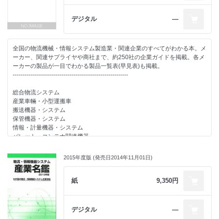
特別資料
(1)物流システム関連機器生産・売上統計一覧
デジタル
―
(2)物流関連主要団体概要一覧(40団体)
(3)メーカー別物流関連製品一覧
(一目で各メーカーの取扱製品がわかる早見表)
全国の物流機械・情報システム製造業・関連企業のすべてがわかる本。メ
(4)物流関連メーカー一覧
ーカー、関連サプライヤや商社まで、約250社の企業ガイドを掲載。各メ
(社名・住所・電話番号の一覧表)
ーカーの製品が一目でわかる製品一覧表(早見表)も掲載。
-----------------------------------------------------------
総合物流システム
産業車輛・小型運搬車
搬送機器・システム
保管機器・システム
情報・計量機器・システム
パレット・コンテナ関連機器
包装・梱包システム
ホイスト・チェンブロック・クレーン
2015年度版 (発売日2014年11月01日)
その他
-----------------------------------------------------------
紙
9,350円
社名索引/名鑑の見方・使い方
デジタル
―
-----------------------------------------------------------