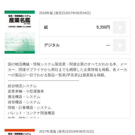
入に期待が集まる
ホイスト・チェンブロック・クレーン
―JMFI が「物流自動化・省力化機器等へのユーザーニーズ調査」結
その他
果を発表
2018年版 (発売日2017年09月04日)
-----------------------------------------------------------
・研究者にきく
社名索引
日本の取引慣行見直し物流最適化、市場環境変化には共同化の推進を
名鑑の見方・使い方
紙
9,350円
人口減少時代の流通業と物流課題
-----------------------------------------------------------
・物流機器・情報システム主要メーカー一覧
特別資料
・物流関連主要団体概要一覧(40団体)
・物流システム関連機器 生産売上統計一覧
・メーカー別物流関連製品一覧 (一目で各メーカーの取扱製品がわかる
デジタル
―
・物流17業種に関する調査で見えてきた 物流市場規模の推移と近未来予
早見表)
測
・物流関連メーカー一覧 (社名・住所・電話番号の一覧表)
・勢い増す我が国のロボット産業界、生産額・台数共に大幅増で輸出も初
国の物流機械・情報システム製造業・関連企業のすべてがわかる本。メー
の3万台突破！
カー、関連サプライヤから商社までを網羅した企業情報を掲載。各メーカ
・自動運転システム、健康食品、3Dプリンタ材料、FinTech…最新市場動
ーの製品が一目でわかる製品一覧表(早見表)は最新版を掲載。
向調査から
-----------------------------------------------------------
・物流関連主要団体概要一覧(40団体)
総合物流システム
・メーカー別物流関連製品一覧 (一目で各メーカーの取扱製品がわかる
産業車輛・小型運搬車
早見表)
搬送機器・システム
・物流関連メーカー一覧 (社名・住所・電話番号の一覧表)
保管機器・システム
情報・計量機器・システム
パレット・コンテナ関連機器
包装・梱包システム
ホイスト・チェンブロック・クレーン
その他
2017年度版 (発売日2016年08月31日)
-----------------------------------------------------------