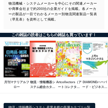
物流機械・システムメーカーを中心にその関連メーカー
や商事会社まで約200社の企業ガイドを掲載。各メーカ
ーの製品が一目でわかるメーカー別物流関連製品一覧表
（早見表）を資料として掲載。
この雑誌の読者はこちらの雑誌も買っています！
月刊マテリアルフ
物流・情報機器シ
Artcollectors（ア
DIAMONDハーバ
ロー
ステム総合カタロ
ートコレクター
ード・ビジネス・
グ集
ズ）
レビュー
物流・情報機器システム 産業名鑑の所属カテゴリ一覧