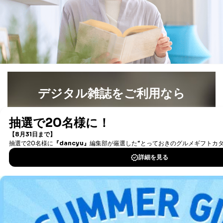
デジタル雑誌をご利用なら
最新号〜バックナンバーまで7000冊以上の雑誌
（電子
書籍）が無料で読み放題！
タダ読みサービス
を楽しもう！
DOWNLOAD FOR IOS
DOWNLOAD FOR ANDROID
ご利用方法はこちら