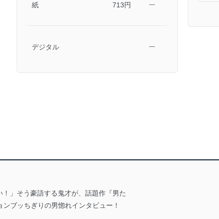
紙
713円
―
デジタル
―
い！」そう豪語する鬼才が、話題作『男た
ションブッちぎりの男惚れインタビュー！