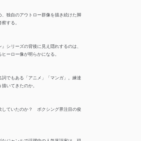
め、独自のアウトロー群像を描き続けた脚
考察する。
ン』シリーズの背後に見え隠れするのは、
るヒーロー像が明らかになる。
名詞でもある「アニメ」「マンガ」。練達
う描いてきたのか。
欲していたのか？ ボクシング界注目の俊
彩なジャンルで活躍中の人気落語家は、現