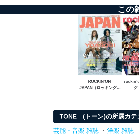
この
ROCKIN’ON 
rocki
JAPAN（ロッキング・
グ
オン・ジャパン）
TONE (トーン)の所属カ
芸能・音楽 雑誌
洋楽 雑誌
>