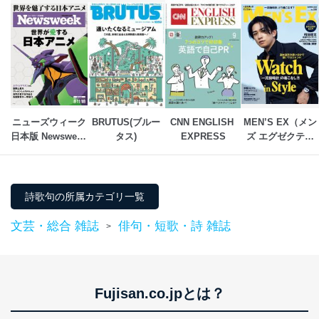
ニューズウィーク
BRUTUS(ブルー
CNN ENGLISH 
MEN’S EX（メン
日本版 Newsweek 
タス)
EXPRESS
ズ エグゼクティ
Japan
ブ）
詩歌句の所属カテゴリ一覧
文芸・総合 雑誌
俳句・短歌・詩 雑誌
>
Fujisan.co.jpとは？