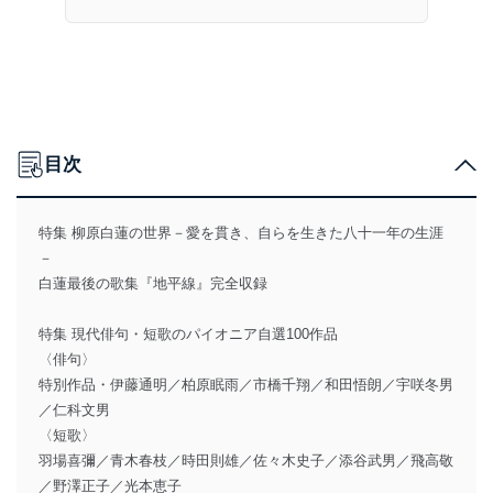
目次
特集 柳原白蓮の世界－愛を貫き、自らを生きた八十一年の生涯
－
白蓮最後の歌集『地平線』完全収録
特集 現代俳句・短歌のパイオニア自選100作品
〈俳句〉
特別作品・伊藤通明／柏原眠雨／市橋千翔／和田悟朗／宇咲冬男
／仁科文男
〈短歌〉
羽場喜彌／青木春枝／時田則雄／佐々木史子／添谷武男／飛高敬
／野澤正子／光本恵子