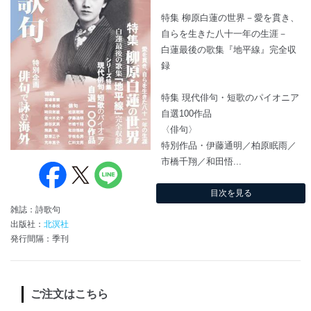
特集 柳原白蓮の世界－愛を貫き、
自らを生きた八十一年の生涯－
白蓮最後の歌集『地平線』完全収
録
特集 現代俳句・短歌のパイオニア
自選100作品
〈俳句〉
特別作品・伊藤通明／柏原眠雨／
市橋千翔／和田悟...
目次を見る
雑誌：詩歌句
出版社：
北溟社
発行間隔：季刊
ご注文はこちら