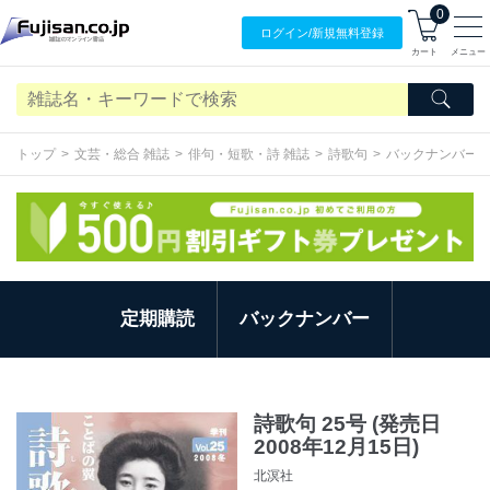
0
ログイン/
新規無料
登録
カート
メニュー
トップ
文芸・総合 雑誌
俳句・短歌・詩 雑誌
詩歌句
バックナンバー
定期購読
バックナンバー
詩歌句 25号 (発売日
2008年12月15日)
北溟社