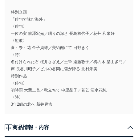
特別企画
「俳句で詠む海外」
〈俳句〉
一位の実 前澤宏光／眠りの深さ 長島衣代子／花芒 和泉好
〈短歌〉
食・祭・花 金子貞雄／美術館にて 日野きく
〈詩〉
名付けられた石 桜井さざえ／土筆 遠藤敦子／梅の木 築山多門／
声 長谷川昭子／ビルの谷間に雪が降る 北村朱美
特別作品
〈俳句〉
初時雨 大葉二良／秋立ちて 中里晶子／花芒 清水花純
〈詩〉
3年2組の君へ 新井豊吉
商品情報・内容