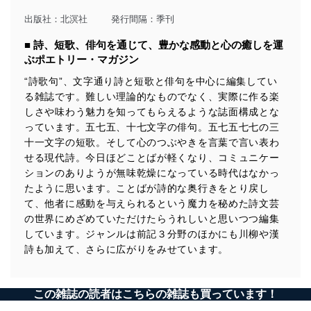
出版社：
北溟社
発行間隔：季刊
■ 詩、短歌、俳句を通じて、豊かな感動と心の癒しを運
ぶポエトリー・マガジン
“詩歌句”、文字通り詩と短歌と俳句を中心に編集してい
る雑誌です。難しい理論的なものでなく、実際に作る楽
しさや味わう魅力を知ってもらえるような誌面構成とな
っています。五七五、十七文字の俳句。五七五七七の三
十一文字の短歌。そして心のつぶやきを言葉で言い表わ
せる現代詩。今日ほどことばが軽くなり、コミュニケー
ションのありようが無味乾燥になっている時代はなかっ
たように思います。ことばが詩的な奥行きをとり戻し
て、他者に感動を与えられるという魔力を秘めた詩文芸
の世界にめざめていただけたらうれしいと思いつつ編集
しています。ジャンルは前記３分野のほかにも川柳や漢
詩も加えて、さらに広がりをみせています。
この雑誌の読者はこちらの雑誌も買っています！