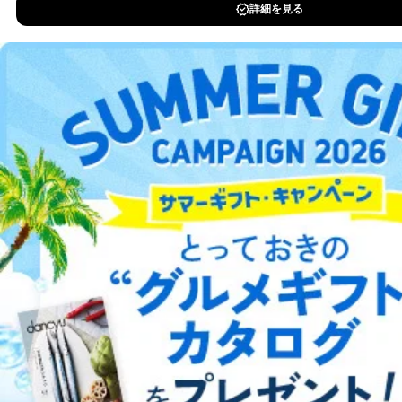
DOWNLOAD FOR IOS
DOWNLOAD FOR ANDROID
ご利用方法はこちら
総合案内
アフィリエイト
採用情報
プレスリリース
お問い合わせ
利用規約
プライバシーポリシー
特定商取引法に基づく表示
会社案内
出版社の皆様へ
投資家の皆様へ
サイトマップ