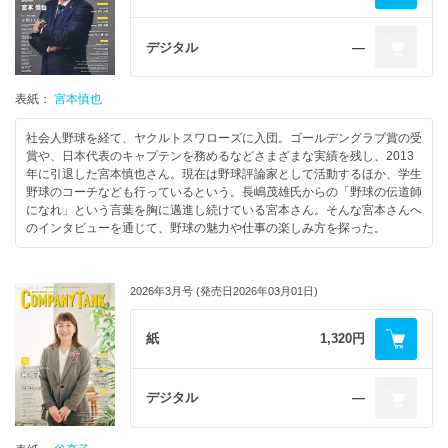
デジタル
―
表紙：
宮本慎也
社会人野球を経て、ヤクルトスワローズに入団。ゴールデングラブ賞の受
賞や、日本代表のキャプテンを務めるなどさまざまな実績を残し、2013
年に引退した宮本慎也さん。現在は野球評論家として活動するほか、学生
野球のコーチなども行っているという。長嶋茂雄氏からの「野球の伝道師
になれ」という言葉を胸に邁進し続けている宮本さん。そんな宮本さんへ
のインタビューを通じて、野球の魅力や仕事の楽しみ方を探った。
2026年3月号 (発売日2026年03月01日)
紙
1,320円
デジタル
―