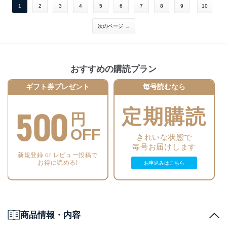
1
2
3
4
5
6
7
8
9
10
次のページ →
おすすめの購読プラン
ギフト券プレゼント
毎号読むなら
500
定期購読
円
OFF
きれいな状態で
毎号お届けします
新規登録 or レビュー投稿で
お得に読める!
お申込みはこちら
商品情報・内容