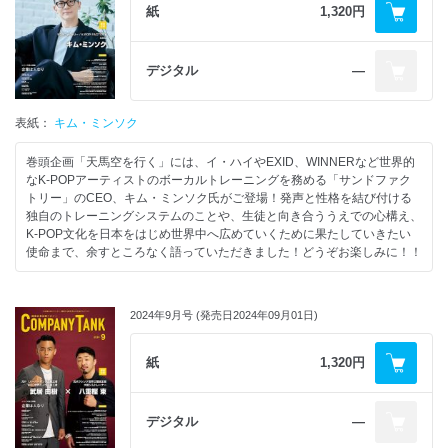
紙
1,320円
デジタル
―
表紙：
キム・ミンソク
巻頭企画「天馬空を行く」には、イ・ハイやEXID、WINNERなど世界的
なK-POPアーティストのボーカルトレーニングを務める「サンドファク
トリー」のCEO、キム・ミンソク氏がご登場！発声と性格を結び付ける
独自のトレーニングシステムのことや、生徒と向き合ううえでの心構え、
K-POP文化を日本をはじめ世界中へ広めていくために果たしていきたい
使命まで、余すところなく語っていただきました！どうぞお楽しみに！！
2024年9月号 (発売日2024年09月01日)
紙
1,320円
デジタル
―