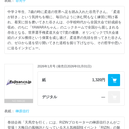
表紙：
谷亮子
中学２年生、7歳の時に柔道の世界へ足を踏み入れた谷亮子さん。「柔道
が好き」という気持ちを糧に、毎日のように休む間もなく練習に明け暮
れ、着実に技を磨いてきた谷さんは、小学校時代から全国大会で好成績を
収め、のちに「YAWARAちゃん」のニックネームで全国から親しまれる
存在となる。世界選手権柔道大会で7度の優勝、オリンピックで5大会連
続のメダル獲得という偉業を成し遂げ、柔道界の先頭を担ってきた谷さん
の、ゼロから道を切り開いてきた道程を掘り下げながら、その哲学や思い
に迫るインタビュー。
2026年1月号 (発売日2026年01月01日)
紙
1,320円
デジタル
―
表紙：
榊原信行
巻頭企画「天馬空を行く」には、RIZINプロモーターの榊原信行さんがご
登場！大晦日の風物詩となっている大人気格闘技イベント「RIZIN」の魅