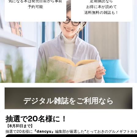
気になる本は
発売日前から事前
定期購読なら
予約可能
お得に本が読めて
送料無料の雑誌も！
デジタル雑誌をご利用なら
最新号〜バックナンバーまで7000冊以上の雑誌
（電子
書籍）が無料で読み放題！
タダ読みサービス
を楽しもう！