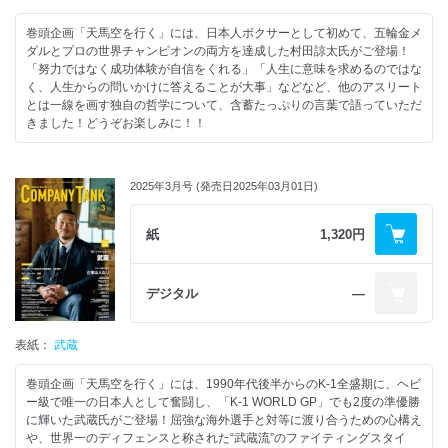
巻頭企画「天馬空を行く」には、日本人ボクサーとして初めて、五輪金メ
ダルとプロの世界チャンピオンの両方を達成した村田諒太氏がご登場！
「努力ではなく成功体験が自信をくれる」「人生に意味を求めるのではな
く、人生からの問いかけに答えることが大事」などなど、他のアスリート
とは一線を画す独自の哲学について、含蓄たっぷりの言葉で語っていただ
きました！どうぞお楽しみに！！
2025年3月号 (発売日2025年03月01日)
紙
1,320円
デジタル
―
表紙：
武蔵
巻頭企画「天馬空を行く」には、1990年代後半からのK-1全盛期に、ヘビ
ー級で唯一の日本人として奮闘し、「K-1 WORLD GP」でも2度の準優勝
に輝いた武蔵氏がご登場！屈強な海外選手と対等に渡り合うための心構え
や、世界一のディフェンスと称された“武蔵流”のファイティングスタイ