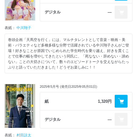
デジタル
―
表紙：
中川翔子
巻頭企画「天馬空を行く」には、マルチタレントとして音楽・映画・美
術・バラエティなど多種多様な分野で活躍されている中川翔子さんがご登
場！好きなことが原因でいじめられた学生時代を乗り越え、好きを貫くこ
とで仕事の幅を増やしてきたという同氏に、「死なない・辞めない・諦め
ない」ことの大切さについて、数々のエピソードトークを交えながらたっ
ぷりと語っていただきました！どうぞお楽しみに！！
2025年5月号 (発売日2025年05月01日)
紙
1,320円
デジタル
―
表紙：
村田諒太