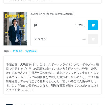
2024年3月号 (発売日2024年03月01日)
紙
1,320円
デジタル
―
表紙：
緒方良行
/
福西崇史
巻頭企画「天馬空を行く」には、スポーツクライミングの「ボルダー」種
目で世界トップクラスの活躍を続けている緒方良行さんがご登場！10代
から日本代表として世界各国を転戦し、強靭なフィジカルを生かしたスタ
イルでワールドカップ年間優勝を達成した競技キャリアのこと、パリ五輪
出場を逃してから再起する原動力となった「苦しい時こそ真価が問われ
る」という独自の哲学のことなど、明晰な言葉で語っていただきました！
どうぞお楽しみに！！