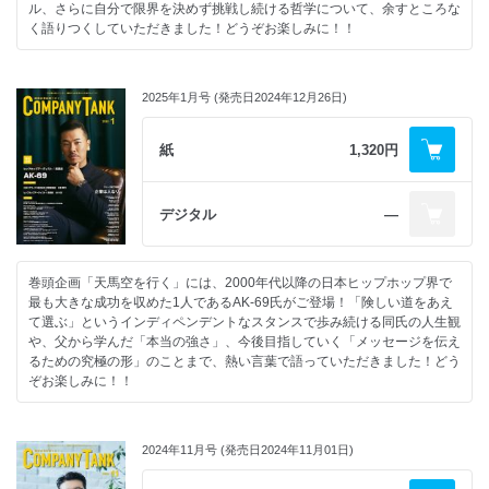
ル、さらに自分で限界を決めず挑戦し続ける哲学について、余すところな
く語りつくしていただきました！どうぞお楽しみに！！
2025年1月号 (発売日2024年12月26日)
紙
1,320円
デジタル
―
巻頭企画「天馬空を行く」には、2000年代以降の日本ヒップホップ界で
最も大きな成功を収めた1人であるAK-69氏がご登場！「険しい道をあえ
て選ぶ」というインディペンデントなスタンスで歩み続ける同氏の人生観
や、父から学んだ「本当の強さ」、今後目指していく「メッセージを伝え
るための究極の形」のことまで、熱い言葉で語っていただきました！どう
ぞお楽しみに！！
2024年11月号 (発売日2024年11月01日)