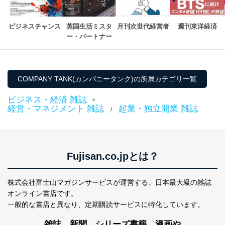
ビジネスチャンス
英国生活ミスタ
月刊次世代経営者
週刊東洋経済
ー・パートナー
COMPANY TANK(カンパニータンク)の所属カテゴリ一覧
ビジネス・経済 雑誌
>
経営・マネジメント 雑誌
起業・独立開業 雑誌
/
Fujisan.co.jpとは？
株式会社富士山マガジンサービスが運営する、
日本最大級の雑誌
オンライン書店です。
一般的な書店と異なり、
定期購読サービスに特化しています。
雑誌、新聞、シリーズ書籍、漫画や