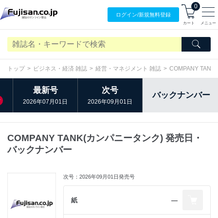
0
ログイン/
新規無料
登録
カート
メニュー
トップ
ビジネス・経済 雑誌
経営・マネジメント 雑誌
COMPANY TAN
最新号
次号
バックナンバー
け
2026年07月01日
2026年09月01日
COMPANY TANK(カンパニータンク) 発売日・
バックナンバー
次号：2026年09月01日発売号
紙
―