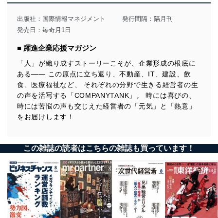
出版社：
国際情報マネジメント
発行間隔：隔月刊
発売日：毎奇月1日
■ 躍進企業応援マガジン
「人」が織り成すストーリーこそが、企業形成の根底に
ある―― この原点に立ち返り、不動産、IT、建設、飲
食、医療福祉など、 それぞれの分野で生きる経営者の生
の声を活写する「COMPANYTANK」。 時には喜びの、
時には苦悩の声も交じえた経営者の「元気」と「熱意」
をお届けします！
この雑誌の読者はこちらの雑誌も買っています！