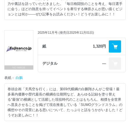
力や裏話を語っていただきました。「毎日格闘技のことを考え、毎日選手
に会う」ほどの熱意を持ってイベントを牽引する榊原さんが思い描くビジ
ョンとは何か――ぜひ記事をお読みください！どうぞお楽しみに！！
2025年11月号 (発売日2025年11月01日)
紙
1,320円
デジタル
―
表紙：
白鵬
巻頭企画「天馬空を行く」には、第69代横綱の白鵬翔さんがご登場！最
多幕内優勝や歴代最長の横綱在位期間など、あらゆる記録を塗り替え
る“最強”の横綱として活躍した現役時代のことはもちろん、相撲を全世界
へ普及させることを掲げて現在推進している「SUMOグランドスラム」の
構想やその背景にある思いについて、たっぷりと話をうかがいました！ど
うぞお楽しみに！！