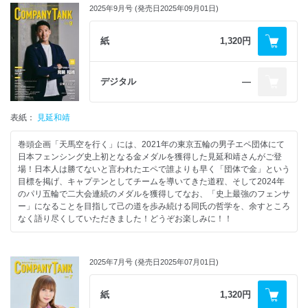
2025年9月号 (発売日2025年09月01日)
紙
1,320円
デジタル
―
表紙：
見延和靖
巻頭企画「天馬空を行く」には、2021年の東京五輪の男子エペ団体にて
日本フェンシング史上初となる金メダルを獲得した見延和靖さんがご登
場！日本人は勝てないと言われたエペで誰よりも早く「団体で金」という
目標を掲げ、キャプテンとしてチームを導いてきた道程、そして2024年
のパリ五輪で二大会連続のメダルを獲得してなお、「史上最強のフェンサ
ー」になることを目指して己の道を歩み続ける同氏の哲学を、余すところ
なく語り尽くしていただきました！どうぞお楽しみに！！
2025年7月号 (発売日2025年07月01日)
紙
1,320円