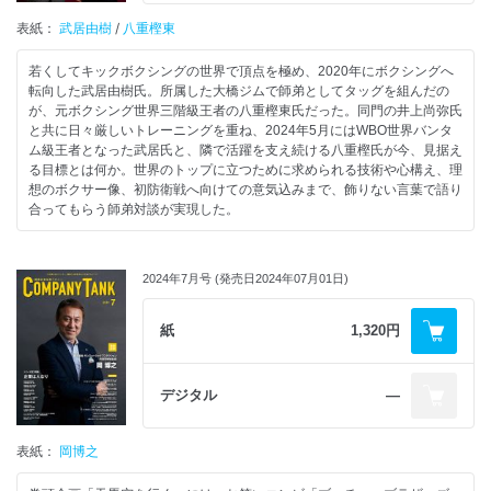
表紙：
武居由樹
/
八重樫東
若くしてキックボクシングの世界で頂点を極め、2020年にボクシングへ
転向した武居由樹氏。所属した大橋ジムで師弟としてタッグを組んだの
が、元ボクシング世界三階級王者の八重樫東氏だった。同門の井上尚弥氏
と共に日々厳しいトレーニングを重ね、2024年5月にはWBO世界バンタ
ム級王者となった武居氏と、隣で活躍を支え続ける八重樫氏が今、見据え
る目標とは何か。世界のトップに立つために求められる技術や心構え、理
想のボクサー像、初防衛戦へ向けての意気込みまで、飾りない言葉で語り
合ってもらう師弟対談が実現した。
2024年7月号 (発売日2024年07月01日)
紙
1,320円
デジタル
―
表紙：
岡博之