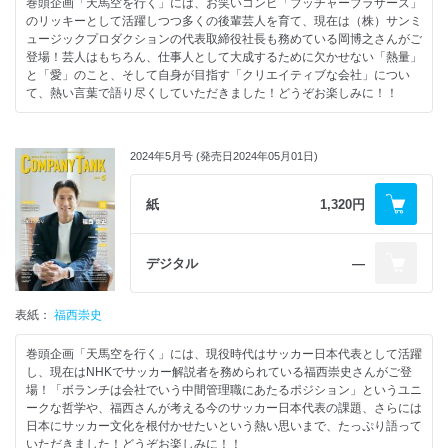
巻頭企画「天馬空を行く」には、お笑いコンビ「ブッチャーブラザーズ」
のリッキーとして活躍しつつ多くの後輩芸人を育て、現在は（株）サンミ
ュージックプロダクションの代表取締役社長も務めている岡博之さんがご
登場！芸人はもちろん、仕事人として大成するために欠かせない「熱量」
と「愛」のこと、そして自身が目指す「クリエイティブな会社」につい
て、熱い言葉で語り尽くしていただきました！どうぞお楽しみに！！
2024年5月号 (発売日2024年05月01日)
紙
1,320円
デジタル
―
表紙：
福西崇史
巻頭企画「天馬空を行く」には、現役時代はサッカー日本代表として活躍
し、現在はNHKでサッカー解説者を務められている福西崇史さんがご登
場！「ボランチは会社でいう中間管理職にあたるポジション」というユニ
ークな哲学や、福西さんが考える今のサッカー日本代表の課題、さらには
日本にサッカー文化を根付かせたいという熱い思いまで、たっぷり語って
いただきました！どうぞお楽しみに！！